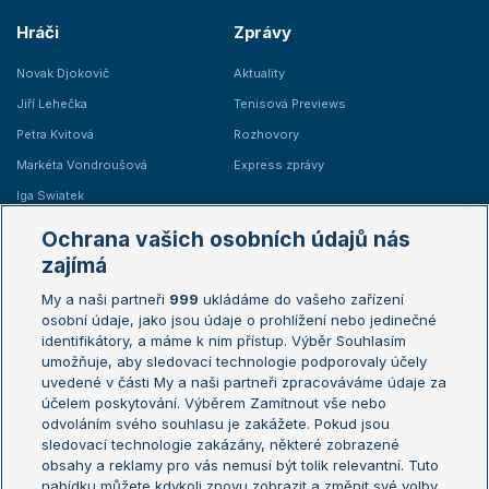
Hráči
Zprávy
Novak Djokovič
Aktuality
Jiří Lehečka
Tenisová Previews
Petra Kvitová
Rozhovory
Markéta Vondroušová
Express zprávy
Iga Swiatek
Marie Bouzková
Ochrana vašich osobních údajů nás
Žebříčky
Kalendář turnajů
zajímá
My a naši partneři
999
ukládáme do vašeho zařízení
Žebříček ATP (muži)
Australian Open
osobní údaje, jako jsou údaje o prohlížení nebo jedinečné
Žebříček WTA (ženy)
French Open
identifikátory, a máme k nim přístup. Výběr Souhlasím
umožňuje, aby sledovací technologie podporovaly účely
Sázkařský žebříček
Wimbledon
uvedené v části My a naši partneři zpracováváme údaje za
US Open
účelem poskytování. Výběrem Zamítnout vše nebo
odvoláním svého souhlasu je zakážete. Pokud jsou
Turnaj mistrů
sledovací technologie zakázány, některé zobrazené
Turnaj mistryň
obsahy a reklamy pro vás nemusí být tolik relevantní. Tuto
Aktualní trendy
nabídku můžete kdykoli znovu zobrazit a změnit své volby