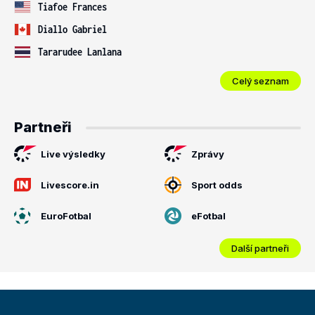
Tiafoe Frances
Diallo Gabriel
Tararudee Lanlana
Celý seznam
Partneři
Live výsledky
Zprávy
Livescore.in
Sport odds
EuroFotbal
eFotbal
Další partneři