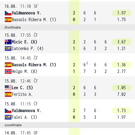
16.08.
11:10
SF
Valdmannova V.
2
6
6
1.97
Bassols Ribera M. (1)
0
2
1
1.75
čtvrtfinále
15.08.
17:55
ČF
Micic E. (6)
2
2
6
6
3.67
Iatcenko P. (4)
1
6
3
2
1.21
15.08.
14:45
ČF
2
Bassols Ribera M. (1)
2
6
6
6
1.36
Helgo M. (8)
1
7
3
2
2.77
15.08.
12:46
ČF
Lee C. (5)
2
6
6
1.05
Ferlito A.
0
3
3
7.02
15.08.
11:15
ČF
Valdmannova V.
2
7
6
1.73
Falei A. (3)
0
5
3
1.97
osmifinále
14.08.
17:45
OF