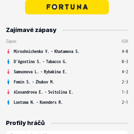
Zajímavé zápasy
Zápas
H2H
Miroshnichenko V.
-
Khatamova S.
4-0
D'Agostino S.
-
Tabacco G.
0-3
Samsonova L.
-
Rybakina E.
4-2
Fomin S.
-
Zhukov M.
2-3
Alexandrova E.
-
Svitolina E.
1-3
Lootsma N.
-
Koenders R.
2-1
Profily hráčů