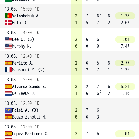
13.08.
15:00
1K
2
Voloshchuk A.
2
7
6
6
1.38
Helmi O.
1
5
7
2
2.67
13.08.
14:30
1K
Lee C. (5)
2
6
6
1.04
Murphy M.
0
0
0
7.47
13.08.
12:40
1K
Ferlito A.
2
6
5
6
2.77
Mansouri Y. (2)
1
2
7
1
1.36
13.08.
12:30
1K
Alvarez Sande E.
2
2
7
6
5.21
9
De Zeeuw J.
1
6
6
2
1.10
13.08.
12:30
1K
Falei A. (3)
2
7
6
5
Bouzo Zanotti N.
0
6
3
13.08.
12:30
1K
Lopez Martinez C.
2
7
6
1.04