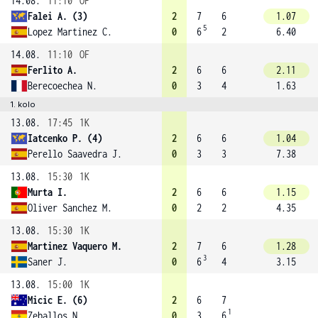
14.08.
11:10
OF
Falei A. (3)
2
7
6
1.07
5
Lopez Martinez C.
0
6
2
6.40
14.08.
11:10
OF
Ferlito A.
2
6
6
2.11
Berecoechea N.
0
3
4
1.63
1. kolo
13.08.
17:45
1K
Iatcenko P. (4)
2
6
6
1.04
Perello Saavedra J.
0
3
3
7.38
13.08.
15:30
1K
Murta I.
2
6
6
1.15
Oliver Sanchez M.
0
2
2
4.35
13.08.
15:30
1K
Martinez Vaquero M.
2
7
6
1.28
3
Saner J.
0
6
4
3.15
13.08.
15:00
1K
Micic E. (6)
2
6
7
1
Zeballos N.
0
3
6