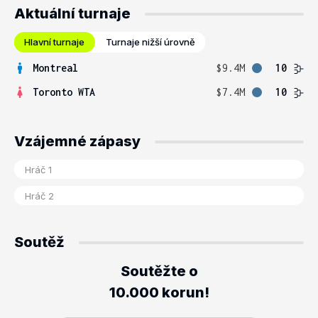
Aktuální turnaje
Hlavní turnaje
Turnaje nižší úrovně
Montreal
$9.4M
10
Toronto WTA
$7.4M
10
Vzájemné zápasy
Soutěž
Soutěžte o
10.000 korun!