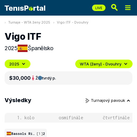
Turnaje - WTA ženy 2025
Vigo ITF - Dvouhry
Vigo ITF
2025
Španělsko
2025
WTA (ženy) - Dvouhry
$30,000
Ž
tvrdý p.
Výsledky
Turnajový pavouk
1. kolo
osmifinále
čtvrtfinále
Bassols Ribera
[1]
2