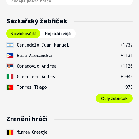
Sázkařský žebříček
Nejziskovější
Nejztrátovější
Cerundolo Juan Manuel
+1737
Eala Alexandra
+1131
Obradovic Andrea
+1126
Guerrieri Andrea
+1045
Torres Tiago
+975
Celý žebříček
Zranění hráči
Minnen Greetje