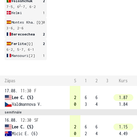
Voloshchuk
2
2
7-5, 6
-7, 6-2
Helmi
1
Montes Khaghani
[Q]
0
3-6, 2-6
Berecoechea
2
Ferlito
[Q]
2
6-2, 5-7, 6-1
Mansouri
[2]
1
Zápas
S
1
2
3
Kurs
17.08.
11:30
F
Lee C. (5)
2
6
6
1.87
Valdmannova V.
0
3
4
1.84
semifinále
16.08.
12:30
SF
Lee C. (5)
2
6
6
1.15
Micic E. (6)
0
2
4
4.49