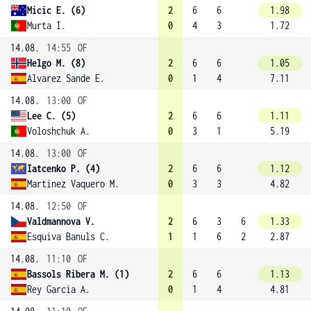
Micic E. (6)
2
6
6
1.98
Murta I.
0
4
3
1.72
14.08.
14:55
OF
Helgo M. (8)
2
6
6
1.05
Alvarez Sande E.
0
1
4
7.11
14.08.
13:00
OF
Lee C. (5)
2
6
6
1.11
Voloshchuk A.
0
3
1
5.19
14.08.
13:00
OF
Iatcenko P. (4)
2
6
6
1.12
Martinez Vaquero M.
0
3
3
4.82
14.08.
12:50
OF
Valdmannova V.
2
6
3
6
1.33
Esquiva Banuls C.
1
1
6
2
2.87
14.08.
11:10
OF
Bassols Ribera M. (1)
2
6
6
1.13
Rey Garcia A.
0
1
4
4.81