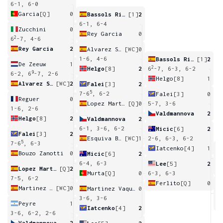
6-1, 6-0
Garcia
[Q]
0
Bassols Ribera
[1]
2
6-1, 6-4
Zucchini
0
Rey Garcia
0
2
6
-7, 4-6
Rey Garcia
2
Alvarez Sande
[WC]
0
1-6, 4-6
Bassols Ribera
[1]
2
De Zeeuw
1
2
Helgo
[8]
2
6
-7, 6-3, 6-2
9
6-2, 6
-7, 2-6
Helgo
[8]
1
Alvarez Sande
[WC]
2
Falei
[3]
2
5
7-6
, 6-2
Falei
[3]
0
Reguer
0
Lopez Martinez
[Q]
0
5-7, 3-6
1-6, 2-6
Valdmannova
2
Helgo
[8]
2
Valdmannova
2
6-1, 3-6, 6-2
Micic
[6]
2
Falei
[3]
2
Esquiva Banuls
[WC]
1
2-6, 6-3, 6-2
5
7-6
, 6-3
Iatcenko
[4]
1
Bouzo Zanotti
0
Micic
[6]
2
2
6-4, 6-3
Lee
[5]
2
Lopez Martinez
[Q]
2
Murta
[Q]
0
6-3, 6-3
7-5, 6-2
Ferlito
[Q]
0
Martinez Quintana
[WC]
0
Martinez Vaquero
0
2
3-6, 3-6
Peyre
1
Iatcenko
[4]
2
3-6, 6-2, 2-6
Valdmannova
2