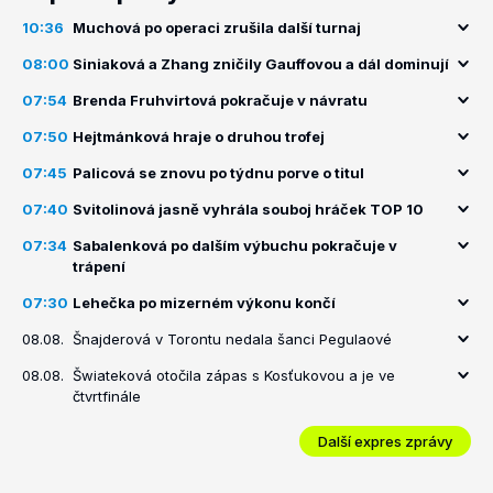
10:36
Muchová po operaci zrušila další turnaj
08:00
Siniaková a Zhang zničily Gauffovou a dál dominují
07:54
Brenda Fruhvirtová pokračuje v návratu
07:50
Hejtmánková hraje o druhou trofej
07:45
Palicová se znovu po týdnu porve o titul
07:40
Svitolinová jasně vyhrála souboj hráček TOP 10
07:34
Sabalenková po dalším výbuchu pokračuje v
trápení
07:30
Lehečka po mizerném výkonu končí
08.08.
Šnajderová v Torontu nedala šanci Pegulaové
08.08.
Šwiateková otočila zápas s Kosťukovou a je ve
čtvrtfinále
Další expres zprávy