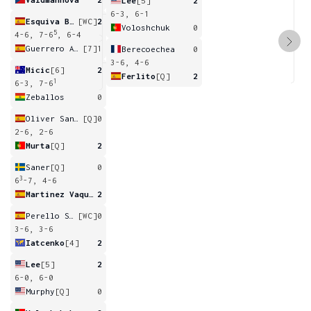
Lee
[5]
2
6-3, 6-1
Esquiva Banuls
[WC]
2
Voloshchuk
0
5
4-6, 7-6
, 6-4
Guerrero Alvarez
[7]
1
Berecoechea
0
3-6, 4-6
Micic
[6]
2
Ferlito
[Q]
2
1
6-3, 7-6
Zeballos
0
Oliver Sanchez
[Q]
0
2-6, 2-6
Murta
[Q]
2
Saner
[Q]
0
3
6
-7, 4-6
Martinez Vaquero
2
Perello Saavedra
[WC]
0
3-6, 3-6
Iatcenko
[4]
2
Lee
[5]
2
6-0, 6-0
Murphy
[Q]
0