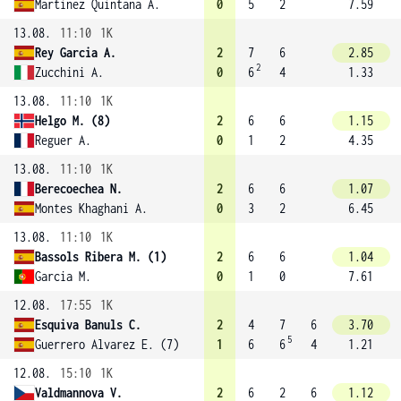
Martinez Quintana A.
0
5
2
7.59
13.08.
11:10
1K
Rey Garcia A.
2
7
6
2.85
2
Zucchini A.
0
6
4
1.33
13.08.
11:10
1K
Helgo M. (8)
2
6
6
1.15
Reguer A.
0
1
2
4.35
13.08.
11:10
1K
Berecoechea N.
2
6
6
1.07
Montes Khaghani A.
0
3
2
6.45
13.08.
11:10
1K
Bassols Ribera M. (1)
2
6
6
1.04
Garcia M.
0
1
0
7.61
12.08.
17:55
1K
Esquiva Banuls C.
2
4
7
6
3.70
5
Guerrero Alvarez E. (7)
1
6
6
4
1.21
12.08.
15:10
1K
Valdmannova V.
2
6
2
6
1.12