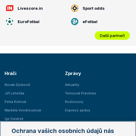
Livescore.in
Sport odds
EuroFotbal
eFotbal
Další partneři
Hráči
Zprávy
Novak Djokovič
Aktuality
Jiří Lehečka
Tenisová Previews
Petra Kvitová
Rozhovory
Markéta Vondroušová
Express zprávy
Iga Swiatek
Marie Bouzková
Ochrana vašich osobních údajů nás