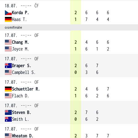
18.07.
--:--
ČF
Korda P.
2
6
6
6
Haas T.
1
7
4
4
osmifinále
17.07.
--:--
OF
Chang M.
2
4
6
6
Joyce M.
1
6
1
2
17.07.
--:--
OF
Draper S.
2
6
7
Campbell S.
0
3
6
17.07.
--:--
OF
Schuettler R.
2
4
6
7
Flach D.
1
6
2
6
17.07.
--:--
OF
Steven B.
2
7
6
Smith L.
0
6
2
17.07.
--:--
OF
Wheaton D.
2
3
7
7