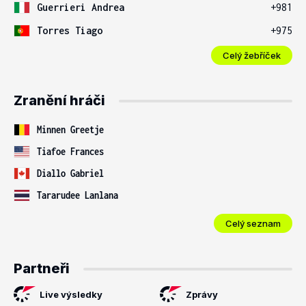
Guerrieri Andrea
+981
Torres Tiago
+975
Celý žebříček
Zranění hráči
Minnen Greetje
Tiafoe Frances
Diallo Gabriel
Tararudee Lanlana
Celý seznam
Partneři
Live výsledky
Zprávy