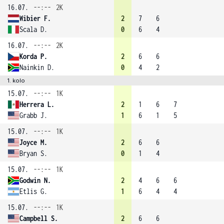
16.07.
--:--
2K
Wibier F.
2
7
6
Scala D.
0
6
4
16.07.
--:--
2K
Korda P.
2
6
6
Nainkin D.
0
4
2
1. kolo
15.07.
--:--
1K
Herrera L.
2
1
6
7
Grabb J.
1
6
1
5
15.07.
--:--
1K
Joyce M.
2
6
6
Bryan S.
0
1
4
15.07.
--:--
1K
Godwin N.
2
4
6
6
Etlis G.
1
6
4
4
15.07.
--:--
1K
Campbell S.
2
6
6