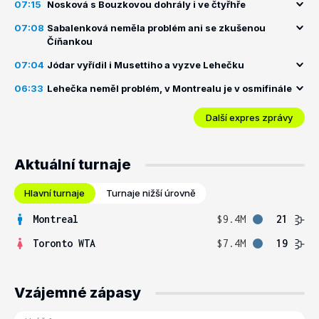
07:15
Nosková s Bouzkovou dohrály i ve čtyřhře
07:08
Sabalenková neměla problém ani se zkušenou
Číňankou
07:04
Jódar vyřídil i Musettiho a vyzve Lehečku
06:33
Lehečka neměl problém, v Montrealu je v osmifinále
Další expres zprávy
Aktuální turnaje
Hlavní turnaje
Turnaje nižší úrovně
Montreal
$9.4M
21
Toronto WTA
$7.4M
19
Vzájemné zápasy