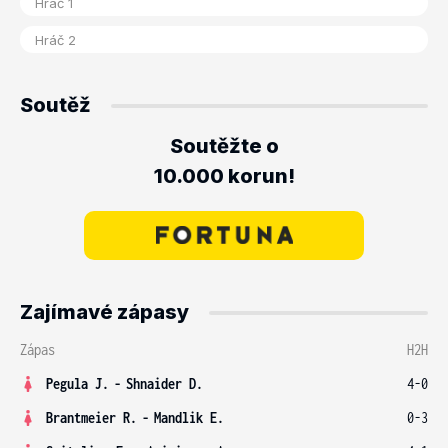
Soutěž
Soutěžte o
10.000 korun!
Zajímavé zápasy
Zápas
H2H
Pegula J.
-
Shnaider D.
4-0
Brantmeier R.
-
Mandlik E.
0-3