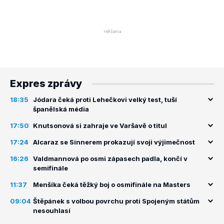
Expres zprávy
18:35
Jódara čeká proti Lehečkovi velký test, tuší
španělská média
17:50
Knutsonová si zahraje ve Varšavě o titul
17:24
Alcaraz se Sinnerem prokazují svoji výjimečnost
16:26
Valdmannová po osmi zápasech padla, končí v
semifinále
11:37
Menšíka čeká těžký boj o osmifinále na Masters
09:04
Štěpánek s volbou povrchu proti Spojeným státům
nesouhlasí