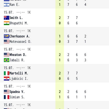
Ran E.
1
7
6
4
15.07.
--:--
1K
Smith L.
2
7
7
Bhupathi M.
0
6
6
15.07.
--:--
1K
Cherkasov A.
1
6
6
2
Motevassel O.
0
3
7
1
15.07.
--:--
1K
Wheaton D.
2
2
6
6
Jabali R.
1
6
3
3
15.07.
--:--
1K
Martelli M.
2
7
7
Ljubicic I.
0
6
5
15.07.
--:--
1K
Spadea V.
2
2
6
6
Simian S.
1
6
1
1
15.07.
--:--
1K