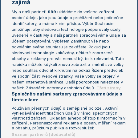
Žebříčky
Kalendář turnajů
zajímá
My a naši partneři
999
ukládáme do vašeho zařízení
Žebříček ATP (muži)
Australian Open
osobní údaje, jako jsou údaje o prohlížení nebo jedinečné
Žebříček WTA (ženy)
French Open
identifikátory, a máme k nim přístup. Výběr Souhlasím
umožňuje, aby sledovací technologie podporovaly účely
Sázkařský žebříček
Wimbledon
uvedené v části My a naši partneři zpracováváme údaje za
US Open
účelem poskytování. Výběrem Zamítnout vše nebo
odvoláním svého souhlasu je zakážete. Pokud jsou
Turnaj mistrů
sledovací technologie zakázány, některé zobrazené
Turnaj mistryň
obsahy a reklamy pro vás nemusí být tolik relevantní. Tuto
Aktualní trendy
nabídku můžete kdykoli znovu zobrazit a změnit své volby
nebo souhlas odvolat kliknutím na odkaz Řízení předvoleb
ve spodní části webové stránky. Vaše volby se projeví v
Fotbalové přestupy
našem Internetová stránka. Další podrobnosti naleznete v
Livesport Daily
našich Zásadách ochrany osobních údajů.
Třetí strany
Společně s našimi partnery zpracováváme údaje s
LS Prague Open
tímto cílem:
Používání přesných údajů o zeměpisné poloze . Aktivní
vyhledávání identifikačních údajů v rámci specifických
vlastností zařízení . Ukládání a/nebo přístup k informacím v
Podmínky užití
Nastavení soukromí
zařízení . Personalizovaná reklama a obsah, měření reklam
GDPR a žurnalistika
Reklama
a obsahu, průzkum publika a rozvoj služeb .
Informace o zpracování osobních
Kontakt
Seznam partnerů (dodavatelů)
údajů