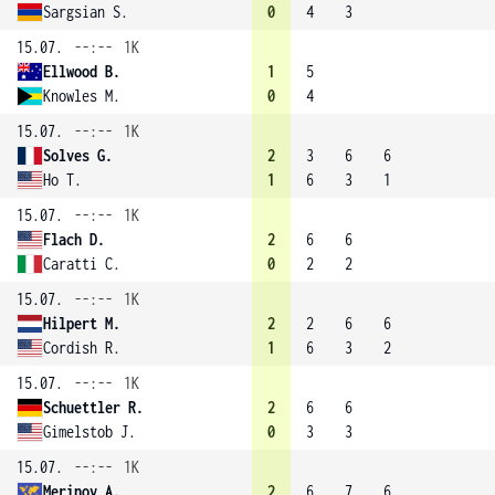
Sargsian S.
0
4
3
15.07.
--:--
1K
Ellwood B.
1
5
Knowles M.
0
4
15.07.
--:--
1K
Solves G.
2
3
6
6
Ho T.
1
6
3
1
15.07.
--:--
1K
Flach D.
2
6
6
Caratti C.
0
2
2
15.07.
--:--
1K
Hilpert M.
2
2
6
6
Cordish R.
1
6
3
2
15.07.
--:--
1K
Schuettler R.
2
6
6
Gimelstob J.
0
3
3
15.07.
--:--
1K
Merinov A.
2
6
7
6