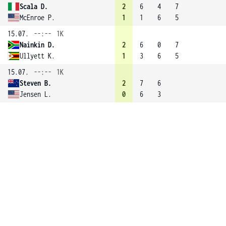
Scala D.
2
6
4
7
McEnroe P.
1
1
6
5
15.07.
--:--
1K
Nainkin D.
2
6
0
7
Ullyett K.
1
3
6
5
15.07.
--:--
1K
Steven B.
2
7
6
Jensen L.
0
6
3