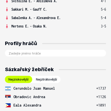
Svitolina E.
-
Anisimova A.
4-1
Sakkari M.
-
Gauff C.
5-6
Sabalenka A.
-
Alexandrova E.
5-4
Mertens E.
-
Osaka N.
3-5
Profily hráčů
Sázkařský žebříček
Nejziskovější
Nejztrátovější
Cerundolo Juan Manuel
+1737
Obradovic Andrea
+1126
Eala Alexandra
+1091