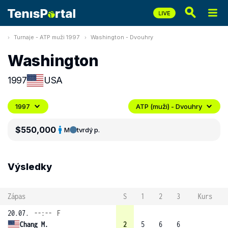
Turnaje - ATP muži 1997
Washington - Dvouhry
Washington
1997
USA
1997
ATP (muži) - Dvouhry
$550,000
M
tvrdý p.
Výsledky
Zápas
S
1
2
3
Kurs
20.07.
--:--
F
Chang M.
2
5
6
6