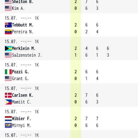
Shelton B.
2
7
6
Kim A.
0
6
3
15.07.
--:--
1K
Tebbutt M.
2
6
6
Pereira N.
0
2
4
15.07.
--:--
1K
Merklein M.
2
4
6
6
Salzenstein J.
1
6
1
3
15.07.
--:--
1K
Pozzi G.
2
6
6
Grant G.
0
1
4
15.07.
--:--
1K
Carlsen K.
2
7
6
Mamiit C.
0
6
3
15.07.
--:--
1K
Wibier F.
2
7
7
Mirnyi M.
0
6
6
15.07.
--:--
1K