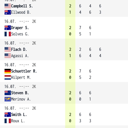
Campbell S.
2
6
4
6
Ellwood B.
1
4
6
3
16.07.
--:--
2K
Draper S.
2
7
6
Solves G.
0
5
1
16.07.
--:--
2K
Flach D.
2
2
6
6
Agassi A.
1
6
4
4
16.07.
--:--
2K
Schuettler R.
2
7
6
Hilpert M.
0
5
2
16.07.
--:--
2K
Steven B.
2
6
6
Merinov A.
0
0
1
16.07.
--:--
2K
Smith L.
2
6
6
Roux L.
0
3
3