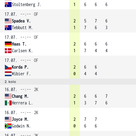
Stoltenberg J.
1
6
6
6
17.07.
--:--
OF
Spadea V.
2
5
7
6
Tebbutt M.
1
7
6
3
17.07.
--:--
OF
Haas T.
2
6
6
6
Carlsen K.
1
7
4
4
17.07.
--:--
OF
Korda P.
2
6
6
Wibier F.
0
4
4
2. kolo
16.07.
--:--
2K
Chang M.
2
6
6
7
Herrera L.
1
3
7
6
16.07.
--:--
2K
Joyce M.
2
7
7
Godwin N.
0
6
6
16.07.
--:--
2K