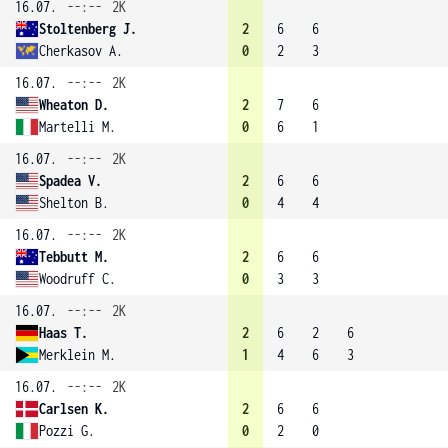
16.07.
--:--
2K
Stoltenberg J.
2
6
6
Cherkasov A.
0
2
3
16.07.
--:--
2K
Wheaton D.
2
7
6
Martelli M.
0
6
1
16.07.
--:--
2K
Spadea V.
2
6
6
Shelton B.
0
4
4
16.07.
--:--
2K
Tebbutt M.
2
6
6
Woodruff C.
0
3
3
16.07.
--:--
2K
Haas T.
2
6
2
6
Merklein M.
1
4
6
3
16.07.
--:--
2K
Carlsen K.
2
6
6
Pozzi G.
0
2
0