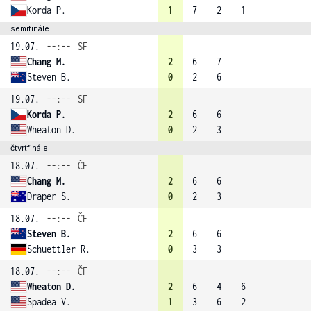
Korda P.
1
7
2
1
semifinále
19.07.
--:--
SF
Chang M.
2
6
7
Steven B.
0
2
6
19.07.
--:--
SF
Korda P.
2
6
6
Wheaton D.
0
2
3
čtvrtfinále
18.07.
--:--
ČF
Chang M.
2
6
6
Draper S.
0
2
3
18.07.
--:--
ČF
Steven B.
2
6
6
Schuettler R.
0
3
3
18.07.
--:--
ČF
Wheaton D.
2
6
4
6
Spadea V.
1
3
6
2