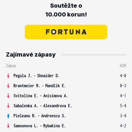
Soutěžte o
10.000 korun!
Zajímavé zápasy
Zápas
H2H
Pegula J.
-
Shnaider D.
4-0
Brantmeier R.
-
Mandlik E.
0-3
Svitolina E.
-
Anisimova A.
4-1
Sabalenka A.
-
Alexandrova E.
5-4
Pieleanu R.
-
Andreescu S.
3-4
Samsonova L.
-
Rybakina E.
4-2