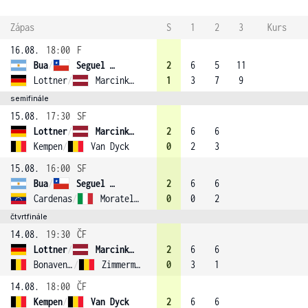
Zápas
S
1
2
3
Kurs
16.08.
18:00
F
Bua
/
Seguel (3)
2
6
5
11
Lottner
/
Marcinkevica (1)
1
3
7
9
semifinále
15.08.
17:30
SF
Lottner
/
Marcinkevica (1)
2
6
6
Kempen
/
Van Dyck
0
2
3
15.08.
16:00
SF
Bua
/
Seguel (3)
2
6
6
Cardenas
/
Moratelli
0
0
2
čtvrtfinále
14.08.
19:30
ČF
Lottner
/
Marcinkevica (1)
2
6
6
Bonaventure
/
Zimmermann
0
3
1
14.08.
18:00
ČF
Kempen
/
Van Dyck
2
6
6