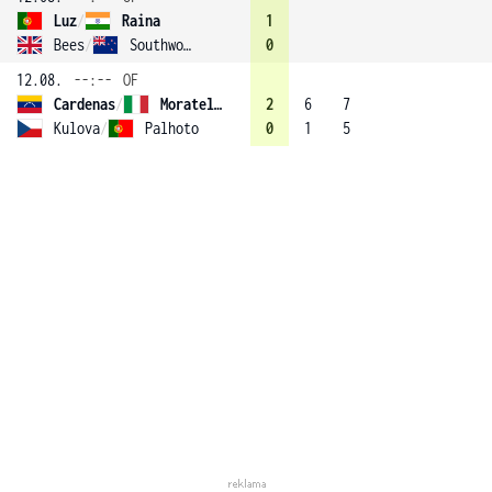
Luz
/
Raina
1
Bees
/
Southwood
0
12.08.
--:--
OF
Cardenas
/
Moratelli
2
6
7
Kulova
/
Palhoto
0
1
5