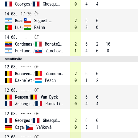
Georges
/
Ghesquiere
0
4
4
14.08.
17:30
ČF
Bua
/
Seguel (3)
2
6
6
Luz
/
Raina
0
3
0
14.08.
--:--
ČF
Cardenas
/
Moratelli
2
6
2
10
Furlanetto
/
Zlochova (2)
1
4
6
8
osmifinále
12.08.
--:--
OF
Bonaventure
/
Zimmermann
2
6
6
Daxhelet
/
Pesch
0
1
2
12.08.
--:--
OF
Kempen
/
Van Dyck
2
6
6
Arcangioli
/
Ramialison (4)
0
4
4
12.08.
--:--
OF
Georges
/
Ghesquiere
2
6
6
Ozga
/
Vaňková
0
3
1
12.08.
--:--
OF