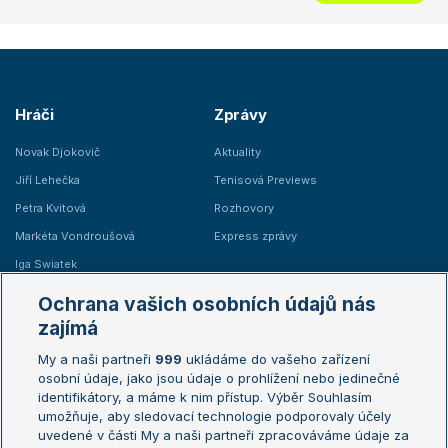
Hráči
Zprávy
Novak Djokovič
Aktuality
Jiří Lehečka
Tenisová Previews
Petra Kvitová
Rozhovory
Markéta Vondroušová
Express zprávy
Iga Swiatek
Marie Bouzková
Ochrana vašich osobních údajů nás
Žebříčky
Kalendář turnajů
zajímá
My a naši partneři
999
ukládáme do vašeho zařízení
Žebříček ATP (muži)
Australian Open
osobní údaje, jako jsou údaje o prohlížení nebo jedinečné
Žebříček WTA (ženy)
French Open
identifikátory, a máme k nim přístup. Výběr Souhlasím
umožňuje, aby sledovací technologie podporovaly účely
Sázkařský žebříček
Wimbledon
uvedené v části My a naši partneři zpracováváme údaje za
US Open