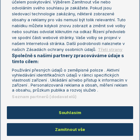
účelem poskytování. Výběrem Zamítnout vše nebo
odvoláním svého souhlasu je zakážete. Pokud jsou
Turnaj mistrů
sledovací technologie zakázány, některé zobrazené
Turnaj mistryň
obsahy a reklamy pro vás nemusí být tolik relevantní. Tuto
Aktualní trendy
nabídku můžete kdykoli znovu zobrazit a změnit své volby
nebo souhlas odvolat kliknutím na odkaz Řízení předvoleb
ve spodní části webové stránky. Vaše volby se projeví v
Fotbalové přestupy
našem Internetová stránka. Další podrobnosti naleznete v
Livesport Daily
našich Zásadách ochrany osobních údajů.
Třetí strany
Společně s našimi partnery zpracováváme údaje s
LS Prague Open
tímto cílem:
Používání přesných údajů o zeměpisné poloze . Aktivní
vyhledávání identifikačních údajů v rámci specifických
vlastností zařízení . Ukládání a/nebo přístup k informacím v
Podmínky užití
Nastavení soukromí
zařízení . Personalizovaná reklama a obsah, měření reklam
GDPR a žurnalistika
Reklama
a obsahu, průzkum publika a rozvoj služeb .
Informace o zpracování osobních
Kontakt
Seznam partnerů (dodavatelů)
údajů
Tiráž
Souhlasím
Copyright © 2008-2026 TenisPortal.cz. Využíváme zpravodajství ČTK.
Zamítnout vše