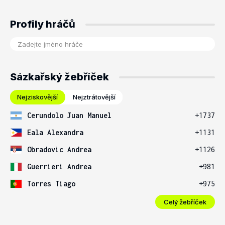
Profily hráčů
Sázkařský žebříček
Nejziskovější
Nejztrátovější
Cerundolo Juan Manuel
+1737
Eala Alexandra
+1131
Obradovic Andrea
+1126
Guerrieri Andrea
+981
Torres Tiago
+975
Celý žebříček