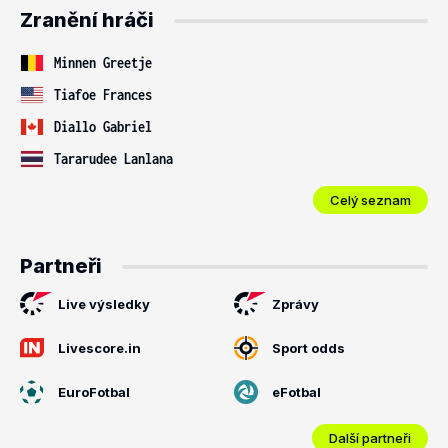
Zranění hráči
Minnen Greetje
Tiafoe Frances
Diallo Gabriel
Tararudee Lanlana
Celý seznam
Partneři
Live výsledky
Zprávy
Livescore.in
Sport odds
EuroFotbal
eFotbal
Další partneři