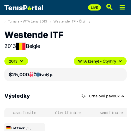
Turnaje - WTA ženy 2013
Westende ITF - Čtyřhry
Westende ITF
2013
Belgie
2013
WTA (ženy) - Čtyřhry
$25,000
Ž
tvrdý p.
Výsledky
Turnajový pavouk
osmifinále
čtvrtfinále
semifinále
Lottner
[1]