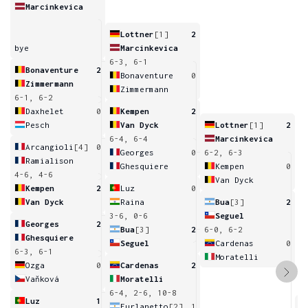
Marcinkevica
Lottner
[1]
2
bye
Marcinkevica
6-3, 6-1
Bonaventure
2
Bonaventure
0
Zimmermann
Zimmermann
6-1, 6-2
Daxhelet
0
Kempen
2
Pesch
Van Dyck
Lottner
[1]
2
6-4, 6-4
Marcinkevica
Arcangioli
[4]
0
Georges
0
6-2, 6-3
Ramialison
Ghesquiere
Kempen
0
4-6, 4-6
Van Dyck
Kempen
2
Luz
0
Van Dyck
Raina
Bua
[3]
2
3-6, 0-6
Seguel
Georges
2
Bua
[3]
2
6-0, 6-2
Ghesquiere
Seguel
Cardenas
0
6-3, 6-1
Moratelli
Ozga
0
Cardenas
2
Vaňková
Moratelli
6-4, 2-6, 10-8
Luz
1
Furlanetto
[2]
1