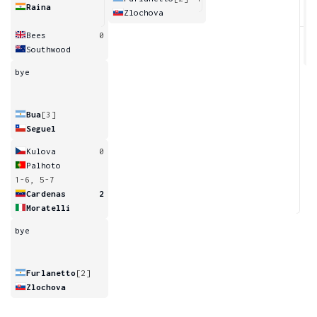
Raina
Zlochova
3
Bees
0
Southwood
bye
Bua
[3]
Seguel
Kulova
0
Palhoto
1-6, 5-7
Cardenas
2
Moratelli
bye
Furlanetto
[2]
Zlochova