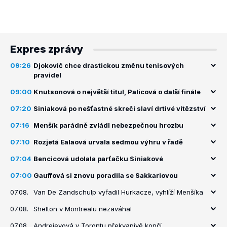
Expres zprávy
09:26
Djokovič chce drastickou změnu tenisových
pravidel
09:00
Knutsonová o největší titul, Palicová o další finále
07:20
Siniaková po nešťastné skreči slaví drtivé vítězství
07:16
Menšík parádně zvládl nebezpečnou hrozbu
07:10
Rozjetá Ealaová urvala sedmou výhru v řadě
07:04
Bencicová udolala parťačku Siniakové
07:00
Gauffová si znovu poradila se Sakkariovou
07.08.
Van De Zandschulp vyřadil Hurkacze, vyhlíží Menšíka
07.08.
Shelton v Montrealu nezaváhal
07.08.
Andrejevová v Torontu překvapivě končí