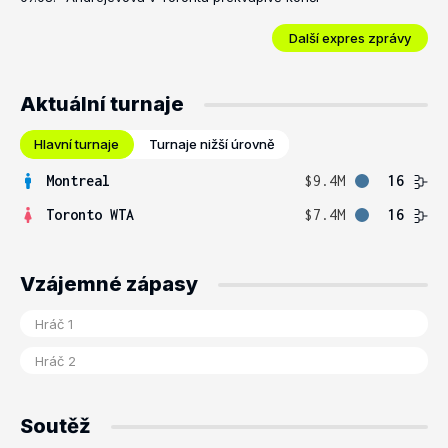
Další expres zprávy
Aktuální turnaje
Hlavní turnaje
Turnaje nižší úrovně
Montreal
$9.4M
16
Toronto WTA
$7.4M
16
Vzájemné zápasy
Soutěž