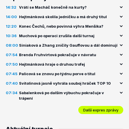
14:32
Vrátí se Macháč konečně na kurty?
14:00
Hejtmánková skolila jedničku a má druhý titul
12:20
Konec Čechů, nebo povinná výhra Menšíka?
10:36
Muchová po operaci zrušila další turnaj
08:00
Siniaková a Zhang zničily Gauffovou a dál dominují
07:54
Brenda Fruhvirtová pokračuje v návratu
07:50
Hejtmánková hraje o druhou trofej
07:45
Palicová se znovu po týdnu porve o titul
07:40
Svitolinová jasně vyhrála souboj hráček TOP 10
07:34
Sabalenková po dalším výbuchu pokračuje v
trápení
Další expres zprávy