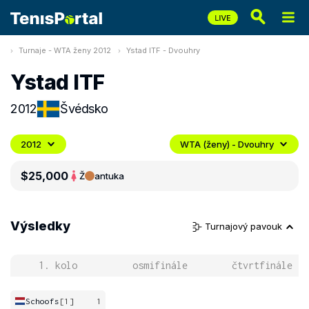
Turnaje - WTA ženy 2012
Ystad ITF - Dvouhry
Ystad ITF
2012
Švédsko
2012
WTA (ženy) - Dvouhry
$25,000
Ž
antuka
Výsledky
Turnajový pavouk
1. kolo
osmifinále
čtvrtfinále
Schoofs
[1]
1