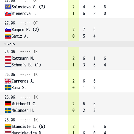
27.06.
--:--
OF
Solovieva V. (7)
2
4
6
6
Wienerova L.
1
6
2
0
27.06.
--:--
OF
Rampre P. (2)
2
7
6
Gamiz A.
0
5
4
1. kolo
26.06.
--:--
1K
Rottmann N.
2
6
1
6
Schoofs B. (1)
1
3
6
4
26.06.
--:--
1K
Carreras A.
2
6
6
Roma S.
0
1
2
26.06.
--:--
1K
Witthoeft C.
2
6
6
Melander H.
0
2
3
26.06.
--:--
1K
Stanciute L. (5)
2
1
6
6
Marcinkevica D.
1
6
0
4