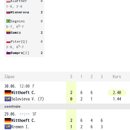
Klaffner
0
1-6, 3-6
Wienerova
2
Segnini
0
5
5-7, 6
-7
Gamiz
2
Piter
[Q]
0
5
3-6, 6
-7
Rampre
[2]
2
Zápas
S
1
2
3
Kurs
30.06.
12:00
F
Witthoeft C.
2
6
6
2.40
Solovieva V. (7)
0
2
1
1.44
semifinále
29.06.
--:--
SF
Witthoeft C.
2
6
4
6
Kremen I.
1
2
6
3