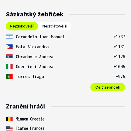
Sázkařský žebříček
Nejziskovější
Nejztrátovější
Cerundolo Juan Manuel
+1737
Eala Alexandra
+1131
Obradovic Andrea
+1126
Guerrieri Andrea
+1045
Torres Tiago
+975
Celý žebříček
Zranění hráči
Minnen Greetje
Tiafoe Frances