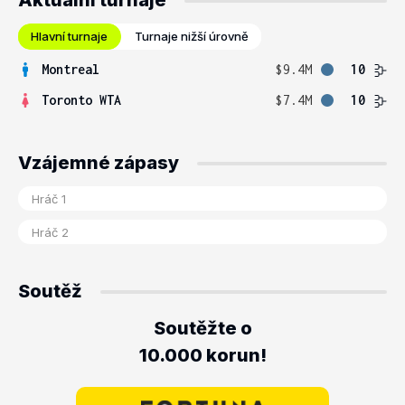
Aktuální turnaje
Hlavní turnaje
Turnaje nižší úrovně
Montreal
$9.4M
10
Toronto WTA
$7.4M
10
Vzájemné zápasy
Soutěž
Soutěžte o
10.000 korun!