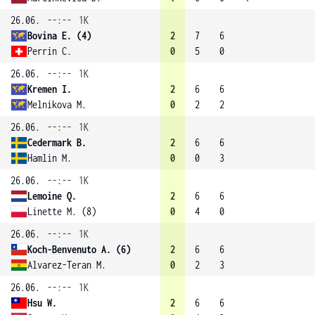
26.06.
--:--
1K
Bovina E. (4)
2
7
6
Perrin C.
0
5
0
26.06.
--:--
1K
Kremen I.
2
6
6
Melnikova M.
0
2
2
26.06.
--:--
1K
Cedermark B.
2
6
6
Hamlin M.
0
0
3
26.06.
--:--
1K
Lemoine Q.
2
6
6
Linette M. (8)
0
4
0
26.06.
--:--
1K
Koch-Benvenuto A. (6)
2
6
6
Alvarez-Teran M.
0
2
3
26.06.
--:--
1K
Hsu W.
2
6
6