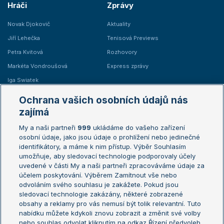
Hráči
Zprávy
Novak Djokovič
Aktuality
Jiří Lehečka
Tenisová Previews
Petra Kvitová
Rozhovory
Markéta Vondroušová
Express zprávy
Iga Swiatek
Marie Bouzková
Ochrana vašich osobních údajů nás
Žebříčky
Kalendář turnajů
zajímá
My a naši partneři
999
ukládáme do vašeho zařízení
Žebříček ATP (muži)
Australian Open
osobní údaje, jako jsou údaje o prohlížení nebo jedinečné
Žebříček WTA (ženy)
French Open
identifikátory, a máme k nim přístup. Výběr Souhlasím
umožňuje, aby sledovací technologie podporovaly účely
Sázkařský žebříček
Wimbledon
uvedené v části My a naši partneři zpracováváme údaje za
US Open
účelem poskytování. Výběrem Zamítnout vše nebo
odvoláním svého souhlasu je zakážete. Pokud jsou
Turnaj mistrů
sledovací technologie zakázány, některé zobrazené
Turnaj mistryň
obsahy a reklamy pro vás nemusí být tolik relevantní. Tuto
Aktualní trendy
nabídku můžete kdykoli znovu zobrazit a změnit své volby
nebo souhlas odvolat kliknutím na odkaz Řízení předvoleb