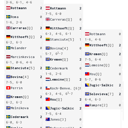
3-6, 6-1, 4-6
Rottmann
2
Rottmann
2
7-5, 6-0
Roma
0
Carreras
[Q]
0
1-6, 2-6
Carreras
[Q]
2
Witthoeft
[Q]
2
6-3, 4-6, 6-1
Rottmann
0
Witthoeft
[Q]
2
Stanciute
[5]
1
1-6, 4-6
6-2, 6-3
Witthoeft
[Q]
2
Melander
0
Bovina
[4]
0
2
5-7, 6
-7
Kremen
[Q]
2
Marcinkevica
1
Kremen
[Q]
2
7-5, 6-4
6-1, 0-6, 4-6
Lemoine
[Q]
0
Stanciute
[5]
2
Cedermark
0
1-6, 2-6
Hsu
[Q]
0
Bovina
[4]
2
Lemoine
[Q]
2
5-7, 0-6
7-5, 6-0
Jugic-Salkic
2
Perrin
0
Koch-Benvenuto
[6]
1
6
3
6-3, 4-6, 6
-7
Solovieva
[7]
2
Kremen
[Q]
2
Hsu
[Q]
2
6-4, 6-3
6-2, 6-2
Rampre
[2]
0
Melnikova
0
Jugic-Salkic
2
2
7-5, 6-4
Cedermark
2
Jones
[3]
0
6-0, 6-3
Hamlin
0