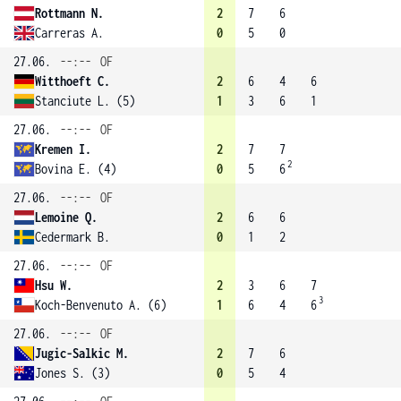
Rottmann N.
2
7
6
Carreras A.
0
5
0
27.06.
--:--
OF
Witthoeft C.
2
6
4
6
Stanciute L. (5)
1
3
6
1
27.06.
--:--
OF
Kremen I.
2
7
7
2
Bovina E. (4)
0
5
6
27.06.
--:--
OF
Lemoine Q.
2
6
6
Cedermark B.
0
1
2
27.06.
--:--
OF
Hsu W.
2
3
6
7
3
Koch-Benvenuto A. (6)
1
6
4
6
27.06.
--:--
OF
Jugic-Salkic M.
2
7
6
Jones S. (3)
0
5
4