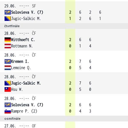
29.06.
--:--
SF
Solovieva V. (7)
2
6
2
6
Jugic-Salkic M.
1
2
6
1
čtvrtfinále
28.06.
--:--
ČF
Witthoeft C.
2
6
6
Rottmann N.
0
1
4
28.06.
--:--
ČF
Kremen I.
2
7
6
Lemoine Q.
0
5
4
28.06.
--:--
ČF
Jugic-Salkic M.
2
7
6
Hsu W.
0
5
0
28.06.
--:--
ČF
Solovieva V. (7)
2
6
6
Rampre P. (2)
0
4
3
osmifinále
27.06.
--:--
OF