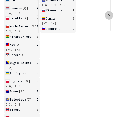
Solovieva
[7]
2
4-6, 6-2, 6-0
Lemoine
[Q]
2
Wienerova
1
6-4, 6-0
Linette
[8]
0
Gamiz
0
5-7, 4-6
Koch-Benvenuto
[6]
2
Rampre
[2]
2
6-2, 6-3
Alvarez-Teran
0
Hsu
[Q]
2
6-4, 6-3
Spremo
[Q]
0
Jugic-Salkic
2
6-2, 6-1
Arefeyeva
0
Jegiolka
[Q]
0
2-6, 4-6
Jones
[3]
2
Solovieva
[7]
2
6-3, 6-2
Eikeri
0