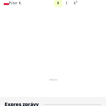
5
Piter K.
0
3
6
Expres zprávy