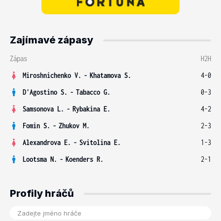
Zajímavé zápasy
Zápas
H2H
Miroshnichenko V.
-
Khatamova S.
4-0
D'Agostino S.
-
Tabacco G.
0-3
Samsonova L.
-
Rybakina E.
4-2
Fomin S.
-
Zhukov M.
2-3
Alexandrova E.
-
Svitolina E.
1-3
Lootsma N.
-
Koenders R.
2-1
Profily hráčů