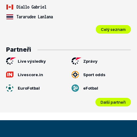
Diallo Gabriel
Tararudee Lanlana
Celý seznam
Partneři
Live výsledky
Zprávy
Livescore.in
Sport odds
EuroFotbal
eFotbal
Další partneři