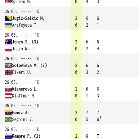
Spremo M.
0
4
3
26.06.
--:--
1K
Jugic-Salkic M.
2
6
6
Arefeyeva T.
0
2
1
26.06.
--:--
1K
Jones S. (3)
2
6
6
Jegiolka J.
0
2
4
26.06.
--:--
1K
Solovieva V. (7)
2
6
6
Eikeri U.
0
3
2
26.06.
--:--
1K
Wienerova L.
2
6
6
Klaffner M.
0
1
3
26.06.
--:--
1K
Gamiz A.
2
7
7
5
Segnini V.
0
5
6
26.06.
--:--
1K
Rampre P. (2)
2
6
7