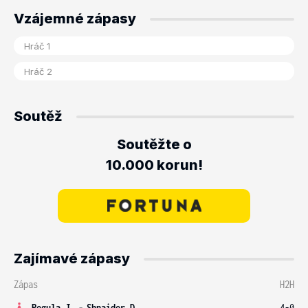
Vzájemné zápasy
Soutěž
Soutěžte o
10.000 korun!
Zajímavé zápasy
Zápas
H2H
Pegula J.
-
Shnaider D.
4-0