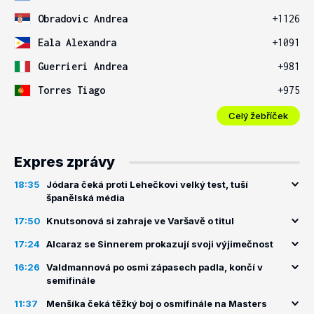
Obradovic Andrea
+1126
Eala Alexandra
+1091
Guerrieri Andrea
+981
Torres Tiago
+975
Celý žebříček
Expres zprávy
18:35
Jódara čeká proti Lehečkovi velký test, tuší
španělská média
17:50
Knutsonová si zahraje ve Varšavě o titul
17:24
Alcaraz se Sinnerem prokazují svoji výjimečnost
16:26
Valdmannová po osmi zápasech padla, končí v
semifinále
11:37
Menšíka čeká těžký boj o osmifinále na Masters