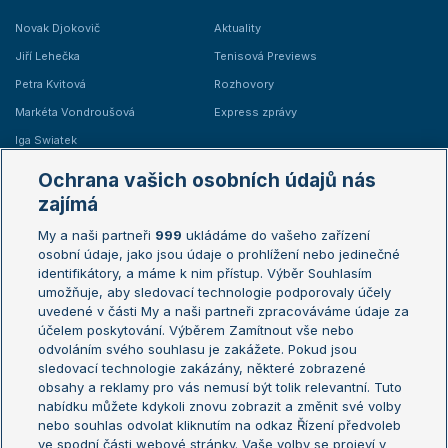
Novak Djokovič
Aktuality
Jiří Lehečka
Tenisová Previews
Petra Kvitová
Rozhovory
Markéta Vondroušová
Express zprávy
Iga Swiatek
Marie Bouzková
Ochrana vašich osobních údajů nás
Žebříčky
Kalendář turnajů
zajímá
My a naši partneři
999
ukládáme do vašeho zařízení
Žebříček ATP (muži)
Australian Open
osobní údaje, jako jsou údaje o prohlížení nebo jedinečné
Žebříček WTA (ženy)
French Open
identifikátory, a máme k nim přístup. Výběr Souhlasím
umožňuje, aby sledovací technologie podporovaly účely
Sázkařský žebříček
Wimbledon
uvedené v části My a naši partneři zpracováváme údaje za
US Open
účelem poskytování. Výběrem Zamítnout vše nebo
odvoláním svého souhlasu je zakážete. Pokud jsou
Turnaj mistrů
sledovací technologie zakázány, některé zobrazené
Turnaj mistryň
obsahy a reklamy pro vás nemusí být tolik relevantní. Tuto
Aktualní trendy
nabídku můžete kdykoli znovu zobrazit a změnit své volby
nebo souhlas odvolat kliknutím na odkaz Řízení předvoleb
ve spodní části webové stránky. Vaše volby se projeví v
Fotbalové přestupy