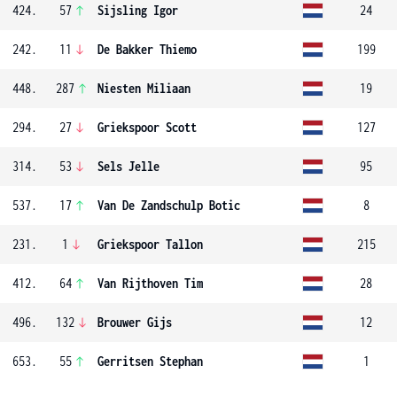
424.
57
Sijsling Igor
24
242.
11
De Bakker Thiemo
199
448.
287
Niesten Miliaan
19
294.
27
Griekspoor Scott
127
314.
53
Sels Jelle
95
537.
17
Van De Zandschulp Botic
8
231.
1
Griekspoor Tallon
215
412.
64
Van Rijthoven Tim
28
496.
132
Brouwer Gijs
12
653.
55
Gerritsen Stephan
1