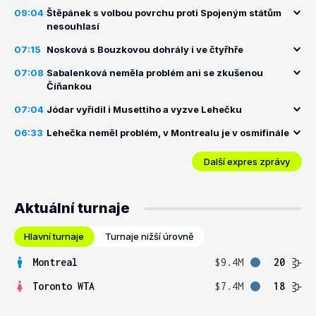
09:04
Štěpánek s volbou povrchu proti Spojeným státům
nesouhlasí
07:15
Nosková s Bouzkovou dohrály i ve čtyřhře
07:08
Sabalenková neměla problém ani se zkušenou
Číňankou
07:04
Jódar vyřídil i Musettiho a vyzve Lehečku
06:33
Lehečka neměl problém, v Montrealu je v osmifinále
Další expres zprávy
Aktuální turnaje
Hlavní turnaje
Turnaje nižší úrovně
Montreal
$9.4M
20
Toronto WTA
$7.4M
18