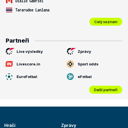
Diallo Gabriel
Tararudee Lanlana
Celý seznam
Partneři
Live výsledky
Zprávy
Livescore.in
Sport odds
EuroFotbal
eFotbal
Další partneři
Hráči
Zprávy