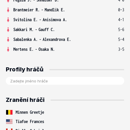
Brantmeier R.
-
Mandlik E.
0-3
Svitolina E.
-
Anisimova A.
4-1
Sakkari M.
-
Gauff C.
5-6
Sabalenka A.
-
Alexandrova E.
5-4
Mertens E.
-
Osaka N.
3-5
Profily hráčů
Zranění hráči
Minnen Greetje
Tiafoe Frances