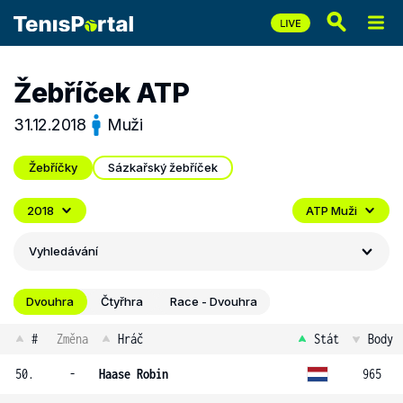
Žebříček ATP
31.12.2018
Muži
Žebříčky
Sázkařský žebříček
2018
ATP Muži
Vyhledávání
Dvouhra
Čtyřhra
Race - Dvouhra
#
Změna
Hráč
Stát
Body
50.
-
Haase Robin
965