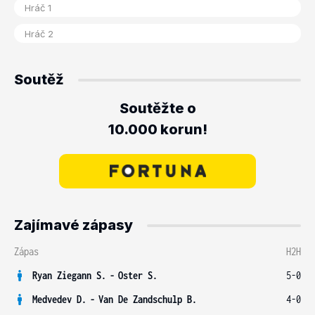
Soutěž
Soutěžte o
10.000 korun!
Zajímavé zápasy
Zápas
H2H
Ryan Ziegann S.
-
Oster S.
5-0
Medvedev D.
-
Van De Zandschulp B.
4-0