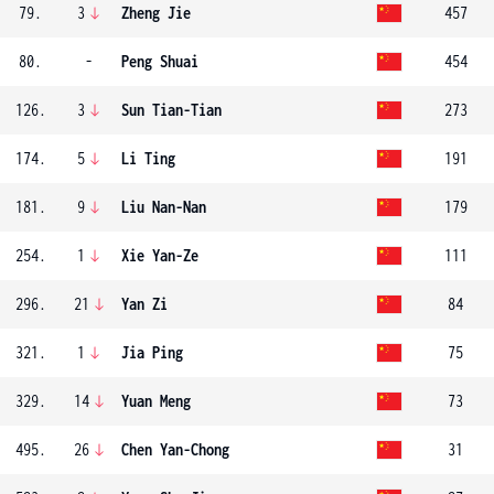
79.
3
Zheng Jie
457
80.
-
Peng Shuai
454
126.
3
Sun Tian-Tian
273
174.
5
Li Ting
191
181.
9
Liu Nan-Nan
179
254.
1
Xie Yan-Ze
111
296.
21
Yan Zi
84
321.
1
Jia Ping
75
329.
14
Yuan Meng
73
495.
26
Chen Yan-Chong
31