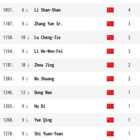
1051.
6
Li Shan-Shan
4
1107.
9
Zhang Yan Sr.
3
1150.
10
Lu Cheng-Jie
3
1164.
9
Li He-Wen-Fei
3
1181.
10
Zhou Jing
2
1203.
9
Wu Shuang
2
1246.
12
Dong Nan
1
1265.
9
Hu Di
1
1268.
9
Yue Qing
1
1270.
9
Shi Yuan-Yuan
1