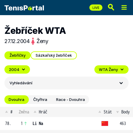
Žebříček WTA
27.12.2004
Ženy
Žebříčky
Sázkařský žebříček
2004
WTA Ženy
Vyhledávání
Dvouhra
Čtyřhra
Race - Dvouhra
#
Změna
Hráč
Stát
Body
78.
1
Li Na
463