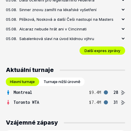
05.08.
Další ocenění pro legendárního Federera
05.08.
Sinner znovu zamířil na lékařské vyšetření
05.08.
Plíšková, Nosková a další Češi nastoupí na Masters
05.08.
Alcaraz nebude hrát ani v Cincinnati
05.08.
Sabalenková slaví na úvod klidnou výhru
Další expres zprávy
Aktuální turnaje
Hlavní turnaje
Turnaje nižší úrovně
Montreal
$9.4M
28
Toronto WTA
$7.4M
31
Vzájemné zápasy