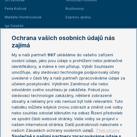
Jiří Lehečka
Tenisová Previews
Petra Kvitová
Rozhovory
Markéta Vondroušová
Express zprávy
Iga Swiatek
Marie Bouzková
Ochrana vašich osobních údajů nás
Žebříčky
Kalendář turnajů
zajímá
My a naši partneři
997
ukládáme do vašeho zařízení
Žebříček ATP (muži)
Australian Open
osobní údaje, jako jsou údaje o prohlížení nebo jedinečné
Žebříček WTA (ženy)
French Open
identifikátory, a máme k nim přístup. Výběr Souhlasím
umožňuje, aby sledovací technologie podporovaly účely
Sázkařský žebříček
Wimbledon
uvedené v části My a naši partneři zpracováváme údaje za
US Open
účelem poskytování. Výběrem Zamítnout vše nebo
odvoláním svého souhlasu je zakážete. Pokud jsou
Turnaj mistrů
sledovací technologie zakázány, některé zobrazené
Turnaj mistryň
obsahy a reklamy pro vás nemusí být tolik relevantní. Tuto
Aktualní trendy
nabídku můžete kdykoli znovu zobrazit a změnit své volby
nebo souhlas odvolat kliknutím na odkaz Řízení předvoleb
ve spodní části webové stránky. Vaše volby se projeví v
Fotbalové přestupy
našem Internetová stránka. Další podrobnosti naleznete v
Livesport Daily
našich Zásadách ochrany osobních údajů.
Třetí strany
Společně s našimi partnery zpracováváme údaje s
LS Prague Open