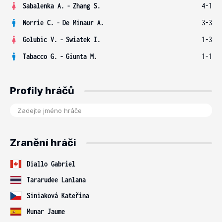
Sabalenka A.
-
Zhang S.
4-1
Norrie C.
-
De Minaur A.
3-3
Golubic V.
-
Swiatek I.
1-3
Tabacco G.
-
Giunta M.
1-1
Profily hráčů
Zranění hráči
Diallo Gabriel
Tararudee Lanlana
Siniaková Kateřina
Munar Jaume