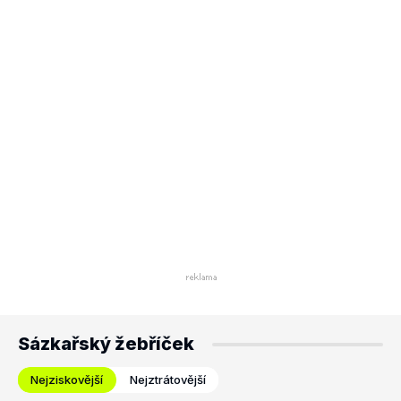
Sázkařský žebříček
Nejziskovější
Nejztrátovější