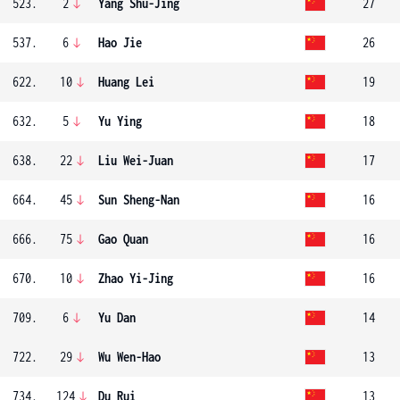
523.
2
Yang Shu-Jing
27
537.
6
Hao Jie
26
622.
10
Huang Lei
19
632.
5
Yu Ying
18
638.
22
Liu Wei-Juan
17
664.
45
Sun Sheng-Nan
16
666.
75
Gao Quan
16
670.
10
Zhao Yi-Jing
16
709.
6
Yu Dan
14
722.
29
Wu Wen-Hao
13
734.
124
Du Rui
13