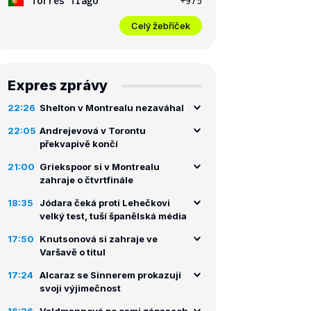
Torres Tiago
+975
Celý žebříček
Expres zprávy
22:26
Shelton v Montrealu nezaváhal
22:05
Andrejevová v Torontu
překvapivě končí
21:00
Griekspoor si v Montrealu
zahraje o čtvrtfinále
18:35
Jódara čeká proti Lehečkovi
velký test, tuší španělská média
17:50
Knutsonová si zahraje ve
Varšavě o titul
17:24
Alcaraz se Sinnerem prokazují
svoji výjimečnost