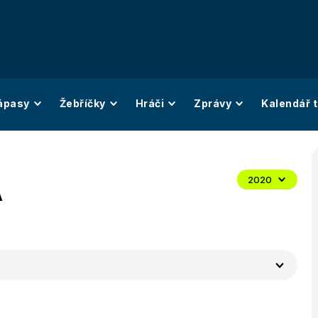
ápasy
Žebříčky
Hráči
Zprávy
Kalendář t
A
2020