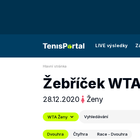
LIVE výsledky
Z
Hlavní stránka
Žebříček WT
28.12.2020
Ženy
Vyhledávání
WTA Ženy
Dvouhra
Čtyřhra
Race - Dvouhra