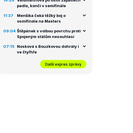
16:26
Valdmannová po osmi zápasech
padla, končí v semifinále
11:37
Menšíka čeká těžký boj o
osmifinále na Masters
09:04
Štěpánek s volbou povrchu proti
Spojeným státům nesouhlasí
07:15
Nosková s Bouzkovou dohrály i
ve čtyřhře
Další expres zprávy