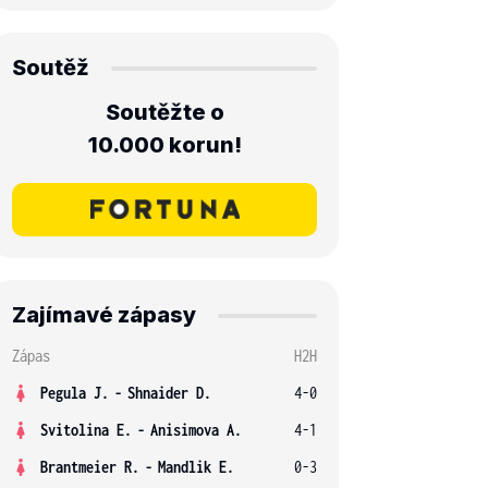
Soutěž
Soutěžte o
10.000 korun!
Zajímavé zápasy
Zápas
H2H
Pegula J.
-
Shnaider D.
4-0
Svitolina E.
-
Anisimova A.
4-1
Brantmeier R.
-
Mandlik E.
0-3