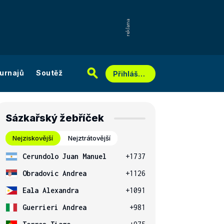
urnajů
Soutěž
Přihlášení
Sázkařský žebříček
Nejziskovější
Nejztrátovější
Cerundolo Juan Manuel
+1737
Obradovic Andrea
+1126
Eala Alexandra
+1091
Guerrieri Andrea
+981