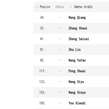
Pozice
Změna
Jméno hráče
34.
-
Wang Qiang
35.
-
Zhang Shuai
41.
-
Zheng Saisai
91.
-
Zhu Lin
95.
-
Wang Yafan
117.
-
Peng Shuai
123.
-
Wang Xiyu
153.
-
Wang Xinyu
185.
-
You Xiaodi