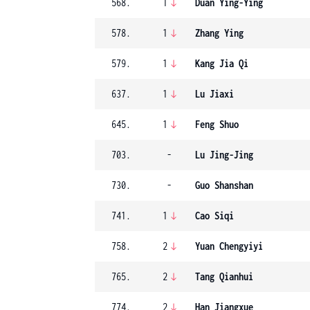
568.
1
Duan Ying-Ying
578.
1
Zhang Ying
579.
1
Kang Jia Qi
637.
1
Lu Jiaxi
645.
1
Feng Shuo
703.
-
Lu Jing-Jing
730.
-
Guo Shanshan
741.
1
Cao Siqi
758.
2
Yuan Chengyiyi
765.
2
Tang Qianhui
774.
2
Han Jiangxue