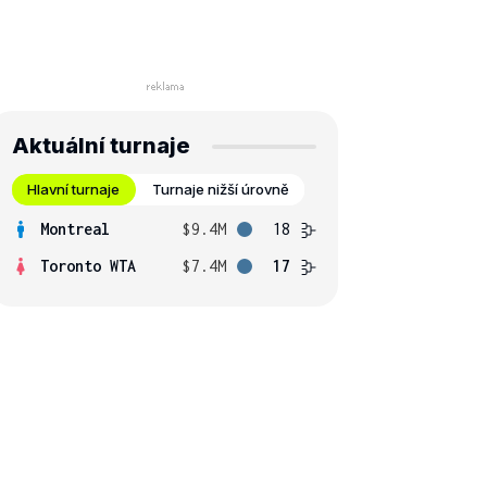
Aktuální turnaje
Hlavní turnaje
Turnaje nižší úrovně
Montreal
$9.4M
18
Toronto WTA
$7.4M
17