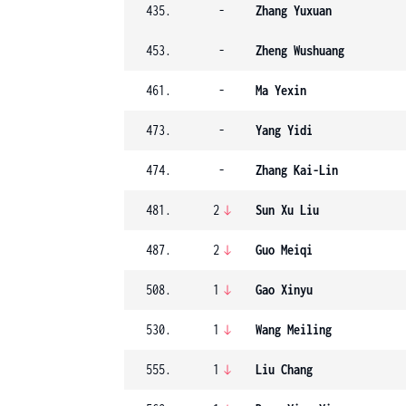
435.
-
Zhang Yuxuan
453.
-
Zheng Wushuang
461.
-
Ma Yexin
473.
-
Yang Yidi
474.
-
Zhang Kai-Lin
481.
2
Sun Xu Liu
487.
2
Guo Meiqi
508.
1
Gao Xinyu
530.
1
Wang Meiling
555.
1
Liu Chang