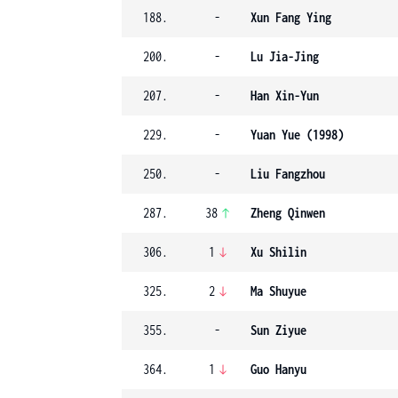
188.
-
Xun Fang Ying
200.
-
Lu Jia-Jing
207.
-
Han Xin-Yun
229.
-
Yuan Yue (1998)
250.
-
Liu Fangzhou
287.
38
Zheng Qinwen
306.
1
Xu Shilin
325.
2
Ma Shuyue
355.
-
Sun Ziyue
364.
1
Guo Hanyu