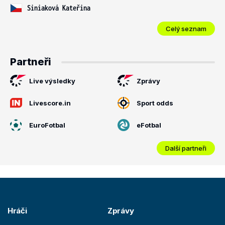
Siniaková Kateřina
Celý seznam
Partneři
Live výsledky
Zprávy
Livescore.in
Sport odds
EuroFotbal
eFotbal
Další partneři
Hráči
Zprávy