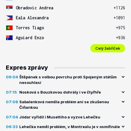
Obradovic Andrea
+1126
Eala Alexandra
+1091
Torres Tiago
+975
Aguiard Enzo
+936
Celý žebříček
Expres zprávy
09:04
Štěpánek s volbou povrchu proti Spojeným státům
nesouhlasí
07:15
Nosková s Bouzkovou dohrály i ve čtyřhře
07:08
Sabalenková neměla problém ani se zkušenou
Číňankou
07:04
Jódar vyřídil i Musettiho a vyzve Lehečku
06:33
Lehečka neměl problém, v Montrealu je v osmifinále