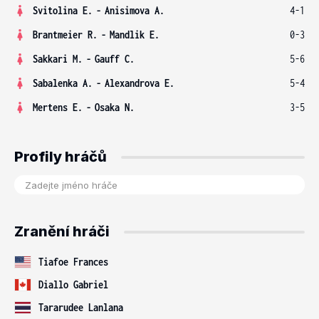
Svitolina E.
-
Anisimova A.
4-1
Brantmeier R.
-
Mandlik E.
0-3
Sakkari M.
-
Gauff C.
5-6
Sabalenka A.
-
Alexandrova E.
5-4
Mertens E.
-
Osaka N.
3-5
Profily hráčů
Zranění hráči
Tiafoe Frances
Diallo Gabriel
Tararudee Lanlana