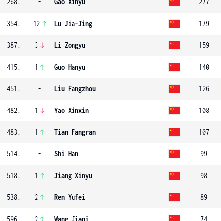
268.
-
Gao Xinyu
277
354.
12
Lu Jia-Jing
179
387.
3
Li Zongyu
159
415.
1
Guo Hanyu
140
451.
-
Liu Fangzhou
126
482.
1
Yao Xinxin
108
483.
1
Tian Fangran
107
514.
-
Shi Han
99
518.
1
Jiang Xinyu
98
538.
2
Ren Yufei
89
596.
2
Wang Jiaqi
74