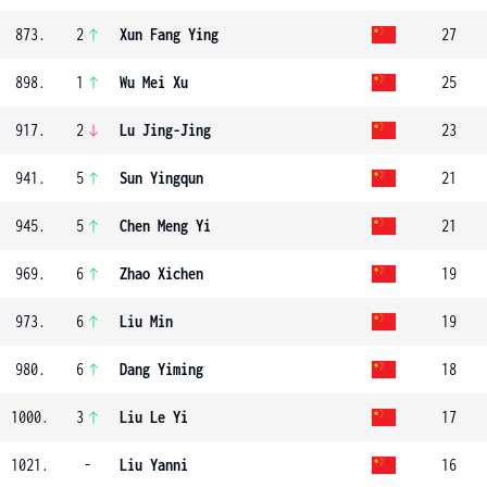
873.
2
Xun Fang Ying
27
898.
1
Wu Mei Xu
25
917.
2
Lu Jing-Jing
23
941.
5
Sun Yingqun
21
945.
5
Chen Meng Yi
21
969.
6
Zhao Xichen
19
973.
6
Liu Min
19
980.
6
Dang Yiming
18
1000.
3
Liu Le Yi
17
1021.
-
Liu Yanni
16