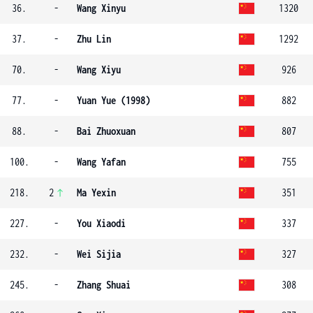
36.
-
Wang Xinyu
1320
37.
-
Zhu Lin
1292
70.
-
Wang Xiyu
926
77.
-
Yuan Yue (1998)
882
88.
-
Bai Zhuoxuan
807
100.
-
Wang Yafan
755
218.
2
Ma Yexin
351
227.
-
You Xiaodi
337
232.
-
Wei Sijia
327
245.
-
Zhang Shuai
308