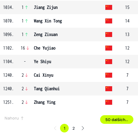
1034.
1
Jiang Zijun
15
1070.
1
Wang Xin Tong
14
1096.
1
Zeng Zixuan
13
1102.
16
Che Yujiao
12
1104.
-
Ye Shiyu
12
1240.
2
Cai Xinyu
7
1240.
2
Tang Qianhui
7
1251.
2
Zhang Ying
7
Nahoru
50 dalších...
1
2