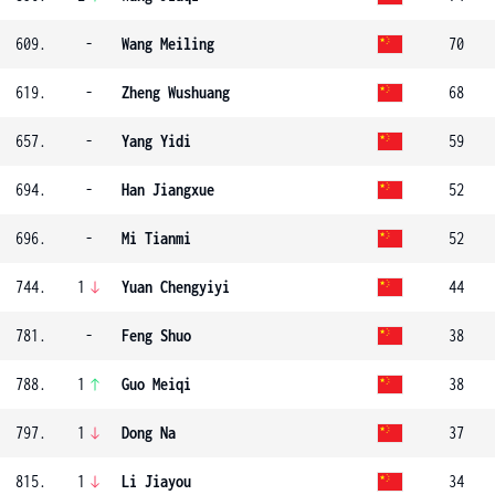
609.
-
Wang Meiling
70
619.
-
Zheng Wushuang
68
657.
-
Yang Yidi
59
694.
-
Han Jiangxue
52
696.
-
Mi Tianmi
52
744.
1
Yuan Chengyiyi
44
781.
-
Feng Shuo
38
788.
1
Guo Meiqi
38
797.
1
Dong Na
37
815.
1
Li Jiayou
34