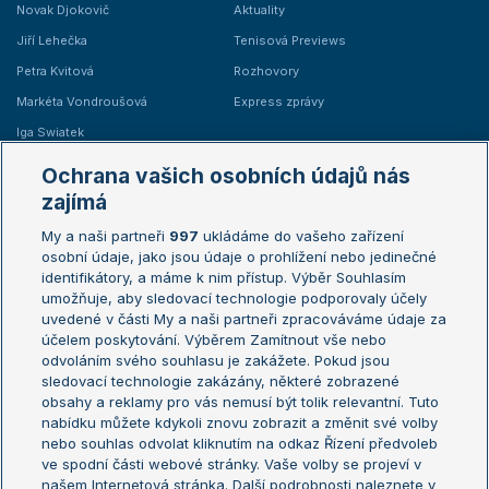
Novak Djokovič
Aktuality
Jiří Lehečka
Tenisová Previews
Petra Kvitová
Rozhovory
Markéta Vondroušová
Express zprávy
Iga Swiatek
Marie Bouzková
Ochrana vašich osobních údajů nás
Žebříčky
Kalendář turnajů
zajímá
My a naši partneři
997
ukládáme do vašeho zařízení
Žebříček ATP (muži)
Australian Open
osobní údaje, jako jsou údaje o prohlížení nebo jedinečné
Žebříček WTA (ženy)
French Open
identifikátory, a máme k nim přístup. Výběr Souhlasím
umožňuje, aby sledovací technologie podporovaly účely
Sázkařský žebříček
Wimbledon
uvedené v části My a naši partneři zpracováváme údaje za
US Open
účelem poskytování. Výběrem Zamítnout vše nebo
odvoláním svého souhlasu je zakážete. Pokud jsou
Turnaj mistrů
sledovací technologie zakázány, některé zobrazené
Turnaj mistryň
obsahy a reklamy pro vás nemusí být tolik relevantní. Tuto
Aktualní trendy
nabídku můžete kdykoli znovu zobrazit a změnit své volby
nebo souhlas odvolat kliknutím na odkaz Řízení předvoleb
ve spodní části webové stránky. Vaše volby se projeví v
Fotbalové přestupy
našem Internetová stránka. Další podrobnosti naleznete v