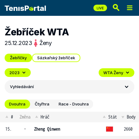
Žebříček WTA
25.12.2023
Ženy
Žebříčky
Sázkařský žebříček
2023
WTA Ženy
Vyhledávání
Dvouhra
Čtyřhra
Race - Dvouhra
#
Změna
Hráč
Stát
Body
15.
-
Zheng Qinwen
2660