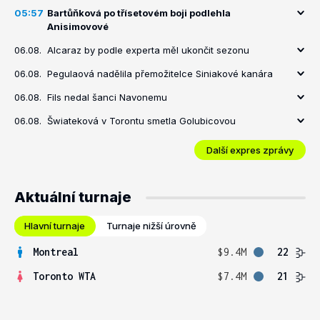
05:57
Bartůňková po třísetovém boji podlehla
Anisimovové
06.08.
Alcaraz by podle experta měl ukončit sezonu
06.08.
Pegulaová nadělila přemožitelce Siniakové kanára
06.08.
Fils nedal šanci Navonemu
06.08.
Šwiateková v Torontu smetla Golubicovou
Další expres zprávy
Aktuální turnaje
Hlavní turnaje
Turnaje nižší úrovně
Montreal
$9.4M
22
Toronto WTA
$7.4M
21