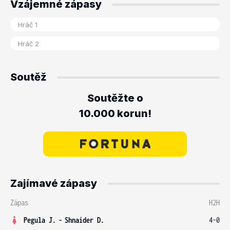
Vzájemné zápasy
Soutěž
Soutěžte o
10.000 korun!
Zajímavé zápasy
Zápas
H2H
Pegula J.
-
Shnaider D.
4-0