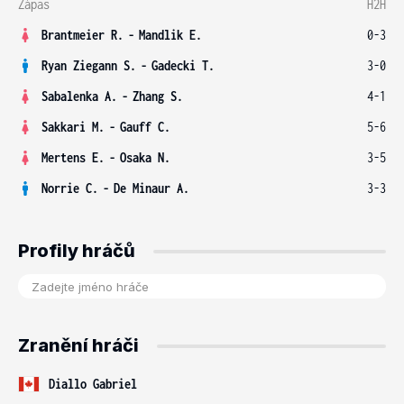
Zápas
H2H
Brantmeier R.
-
Mandlik E.
0-3
Ryan Ziegann S.
-
Gadecki T.
3-0
Sabalenka A.
-
Zhang S.
4-1
Sakkari M.
-
Gauff C.
5-6
Mertens E.
-
Osaka N.
3-5
Norrie C.
-
De Minaur A.
3-3
Profily hráčů
Zranění hráči
Diallo Gabriel