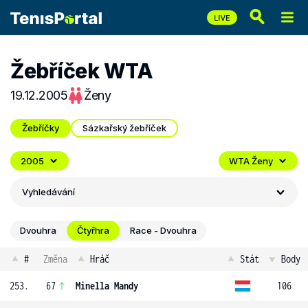
Žebříček WTA
19.12.2005
Ženy
Žebříčky
Sázkařský žebříček
2005
WTA Ženy
Vyhledávání
Dvouhra
Čtyřhra
Race - Dvouhra
#
Změna
Hráč
Stát
Body
253.
67
Minella Mandy
106