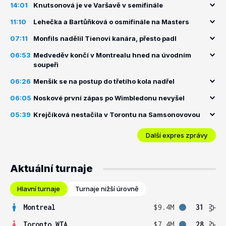
14:01
Knutsonová je ve Varšavě v semifinále
11:10
Lehečka a Bartůňková o osmifinále na Masters
07:11
Monfils nadělil Tienovi kanára, přesto padl
06:53
Medveděv končí v Montrealu hned na úvodním
soupeři
06:26
Menšík se na postup do třetího kola nadřel
06:05
Noskové první zápas po Wimbledonu nevyšel
05:39
Krejčíková nestačila v Torontu na Samsonovovou
Další expres zprávy
Aktuální turnaje
Hlavní turnaje
Turnaje nižší úrovně
Montreal
$9.4M
31
Toronto WTA
$7.4M
28