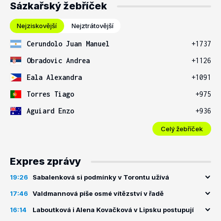
Sázkařský žebříček
Nejziskovější
Nejztrátovější
Cerundolo Juan Manuel
+1737
Obradovic Andrea
+1126
Eala Alexandra
+1091
Torres Tiago
+975
Aguiard Enzo
+936
Celý žebříček
Expres zprávy
19:26
Sabalenková si podmínky v Torontu užívá
17:46
Valdmannová píše osmé vítězství v řadě
16:14
Laboutková i Alena Kovačková v Lipsku postupují