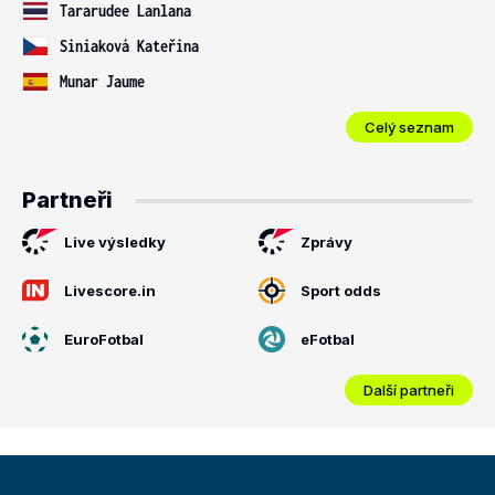
Tararudee Lanlana
Siniaková Kateřina
Munar Jaume
Celý seznam
Partneři
Live výsledky
Zprávy
Livescore.in
Sport odds
EuroFotbal
eFotbal
Další partneři