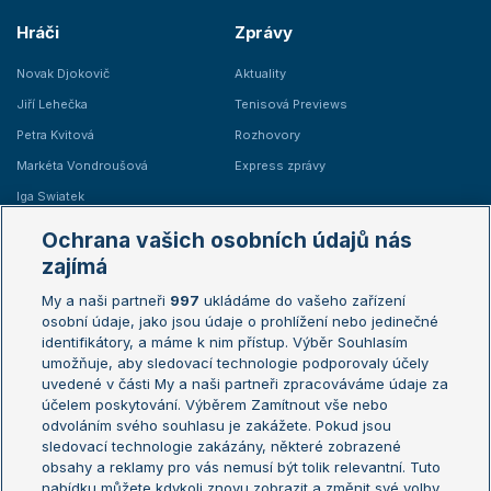
Hráči
Zprávy
Novak Djokovič
Aktuality
Jiří Lehečka
Tenisová Previews
Petra Kvitová
Rozhovory
Markéta Vondroušová
Express zprávy
Iga Swiatek
Marie Bouzková
Ochrana vašich osobních údajů nás
Žebříčky
Kalendář turnajů
zajímá
My a naši partneři
997
ukládáme do vašeho zařízení
Žebříček ATP (muži)
Australian Open
osobní údaje, jako jsou údaje o prohlížení nebo jedinečné
Žebříček WTA (ženy)
French Open
identifikátory, a máme k nim přístup. Výběr Souhlasím
umožňuje, aby sledovací technologie podporovaly účely
Sázkařský žebříček
Wimbledon
uvedené v části My a naši partneři zpracováváme údaje za
US Open
účelem poskytování. Výběrem Zamítnout vše nebo
odvoláním svého souhlasu je zakážete. Pokud jsou
Turnaj mistrů
sledovací technologie zakázány, některé zobrazené
Turnaj mistryň
obsahy a reklamy pro vás nemusí být tolik relevantní. Tuto
Aktualní trendy
nabídku můžete kdykoli znovu zobrazit a změnit své volby