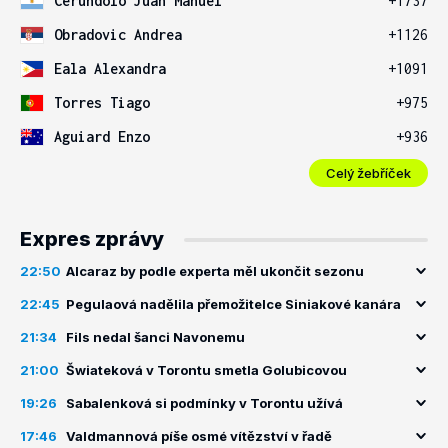
Cerundolo Juan Manuel
+1737
Obradovic Andrea
+1126
Eala Alexandra
+1091
Torres Tiago
+975
Aguiard Enzo
+936
Celý žebříček
Expres zprávy
22:50
Alcaraz by podle experta měl ukončit sezonu
22:45
Pegulaová nadělila přemožitelce Siniakové kanára
21:34
Fils nedal šanci Navonemu
21:00
Šwiateková v Torontu smetla Golubicovou
19:26
Sabalenková si podmínky v Torontu užívá
17:46
Valdmannová píše osmé vítězství v řadě