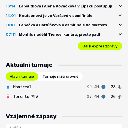
16:14
Laboutková i Alena Kovačková v Lipsku postupují
14:01
Knutsonová je ve Varšavě v semifinále
11:10
Lehečka a Bartůňková o osmifinále na Masters
07:11
Monfils nadělil Tienovi kanára, přesto padl
Další expres zprávy
Aktuální turnaje
Hlavní turnaje
Turnaje nižší úrovně
Montreal
$9.4M
28
Toronto WTA
$7.4M
26
Vzájemné zápasy