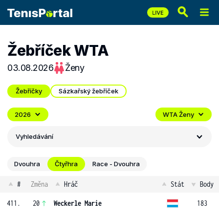
Žebříček WTA
03.08.2026
Ženy
Žebříčky
Sázkařský žebříček
2026
WTA Ženy
Vyhledávání
Dvouhra
Čtyřhra
Race - Dvouhra
#
Změna
Hráč
Stát
Body
411.
20
Weckerle Marie
183