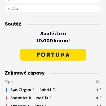
Soutěž
Soutěžte o
10.000 korun!
Zajímavé zápasy
Zápas
H2H
Ryan Ziegann S.
-
Gadecki T.
3-0
Brantmeier R.
-
Mandlik E.
0-3
Sabalenka A.
-
Zhang S.
4-1