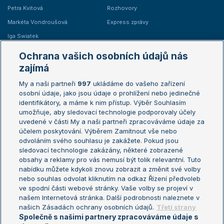
Petra Kvitová
Rozhovory
Markéta Vondroušová
Express zprávy
Iga Swiatek
Marie Bouzková
Ochrana vašich osobních údajů nás
Žebříčky
Kalendář turnajů
zajímá
My a naši partneři
997
ukládáme do vašeho zařízení
Žebříček ATP (muži)
Australian Open
osobní údaje, jako jsou údaje o prohlížení nebo jedinečné
Žebříček WTA (ženy)
French Open
identifikátory, a máme k nim přístup. Výběr Souhlasím
umožňuje, aby sledovací technologie podporovaly účely
Sázkařský žebříček
Wimbledon
uvedené v části My a naši partneři zpracováváme údaje za
US Open
účelem poskytování. Výběrem Zamítnout vše nebo
odvoláním svého souhlasu je zakážete. Pokud jsou
Turnaj mistrů
sledovací technologie zakázány, některé zobrazené
Turnaj mistryň
obsahy a reklamy pro vás nemusí být tolik relevantní. Tuto
Aktualní trendy
nabídku můžete kdykoli znovu zobrazit a změnit své volby
nebo souhlas odvolat kliknutím na odkaz Řízení předvoleb
ve spodní části webové stránky. Vaše volby se projeví v
Fotbalové přestupy
našem Internetová stránka. Další podrobnosti naleznete v
Livesport Daily
našich Zásadách ochrany osobních údajů.
Třetí strany
Společně s našimi partnery zpracováváme údaje s
LS Prague Open