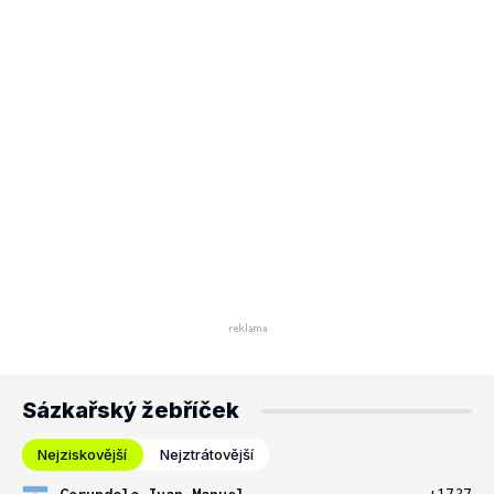
Sázkařský žebříček
Nejziskovější
Nejztrátovější