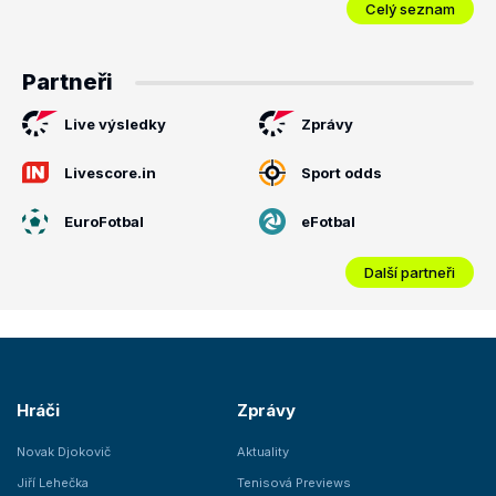
Celý seznam
Partneři
Live výsledky
Zprávy
Livescore.in
Sport odds
EuroFotbal
eFotbal
Další partneři
Hráči
Zprávy
Novak Djokovič
Aktuality
Jiří Lehečka
Tenisová Previews