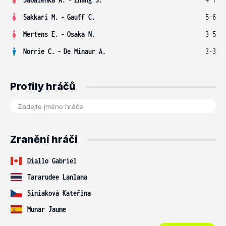
Sakkari M.
-
Gauff C.
5-6
Mertens E.
-
Osaka N.
3-5
Norrie C.
-
De Minaur A.
3-3
Profily hráčů
Zranění hráči
Diallo Gabriel
Tararudee Lanlana
Siniaková Kateřina
Munar Jaume