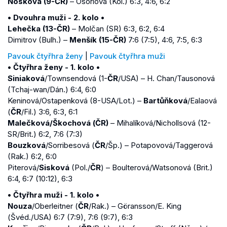
Nosková (9-ČR)
– Osoriová (Kol.) 6:3, 4:6, 6:2
• Dvouhra muži - 2. kolo •
Lehečka (13-ČR)
– Molčan (SR) 6:3, 6:2, 6:4
Dimitrov (Bulh.) –
Menšík (15-ČR)
7:6 (7:5), 4:6, 7:5, 6:3
Pavouk čtyřhra ženy
|
Pavouk čtyřhra muži
• Čtyřhra ženy - 1. kolo •
Siniaková
/Townsendová (1-
ČR
/USA) – H. Chan/Tausonová
(Tchaj-wan/Dán.) 6:4, 6:0
Keninová/Ostapenková (8-USA/Lot.) –
Bartůňková
/Ealaová
(
ČR
/Fil.) 3:6, 6:3, 6:1
Malečková/Škochová (ČR)
– Mihalíková/Nichollsová (12-
SR/Brit.) 6:2, 7:6 (7:3)
Bouzková
/Sorribesová (
ČR
/Šp.) – Potapovová/Taggerová
(Rak.) 6:2, 6:0
Piterová/
Sisková
(Pol./
ČR
) – Boulterová/Watsonová (Brit.)
6:4, 6:7 (10:12), 6:3
• Čtyřhra muži - 1. kolo •
Nouza
/Oberleitner (
ČR
/Rak.) – Göransson/E. King
(Švéd./USA) 6:7 (7:9), 7:6 (9:7), 6:3