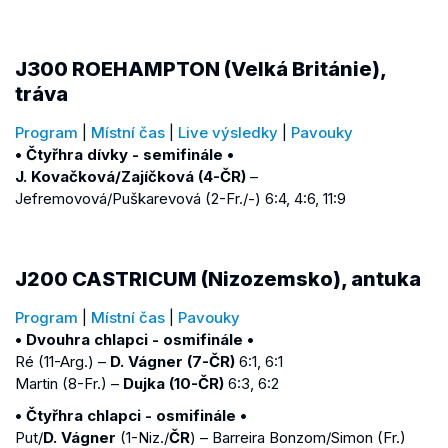
J300 ROEHAMPTON (Velká Británie),
tráva
Program
|
Místní čas
|
Live výsledky
|
Pavouky
• Čtyřhra dívky - semifinále •
J. Kovačková/Zajíčková (4-ČR)
–
Jefremovová/Puškarevová (2-Fr./-) 6:4, 4:6, 11:9
J200 CASTRICUM (Nizozemsko), antuka
Program
|
Místní čas
|
Pavouky
• Dvouhra chlapci - osmifinále •
Ré (11-Arg.) –
D. Vágner (7-ČR)
6:1, 6:1
Martin (8-Fr.) –
Dujka (10-ČR)
6:3, 6:2
• Čtyřhra chlapci - osmifinále •
Put/
D. Vágner
(1-Niz./
ČR
) – Barreira Bonzom/Simon (Fr.)