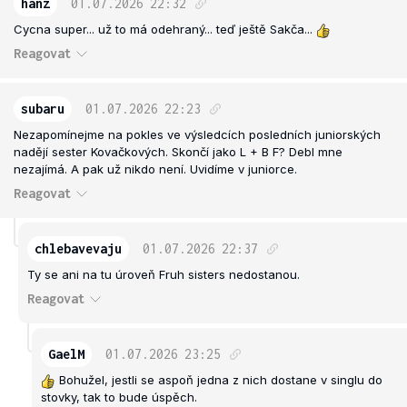
hanz
01.07.2026
22:32
Cycna super... už to má odehraný... teď ještě Sakča...
Reagovat
subaru
01.07.2026
22:23
Nezapomínejme na pokles ve výsledcích posledních juniorských
nadějí sester Kovačkových. Skončí jako L + B F? Debl mne
nezajímá. A pak už nikdo není. Uvidíme v juniorce.
Reagovat
chlebavevaju
01.07.2026
22:37
Ty se ani na tu úroveň Fruh sisters nedostanou.
Reagovat
GaelM
01.07.2026
23:25
Bohužel, jestli se aspoň jedna z nich dostane v singlu do
stovky, tak to bude úspěch.