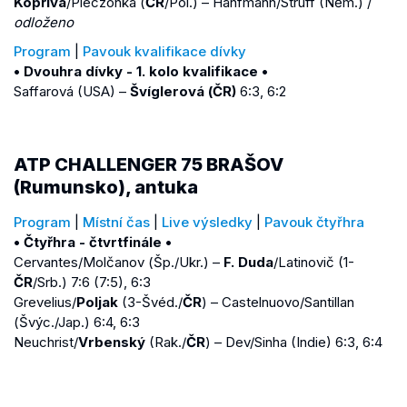
Kopřiva
/Pieczonka (
ČR
/Pol.) – Hanfmann/Struff (Něm.) /
odloženo
Program
|
Pavouk kvalifikace dívky
• Dvouhra dívky - 1. kolo kvalifikace •
Saffarová (USA) –
Švíglerová (ČR)
6:3, 6:2
ATP CHALLENGER 75 BRAŠOV
(Rumunsko), antuka
Program
|
Místní čas
|
Live výsledky
|
Pavouk čtyřhra
• Čtyřhra - čtvrtfinále •
Cervantes/Molčanov (Šp./Ukr.) –
F. Duda
/Latinovič (1-
ČR
/Srb.) 7:6 (7:5), 6:3
Grevelius/
Poljak
(3-Švéd./
ČR
) – Castelnuovo/Santillan
(Švýc./Jap.) 6:4, 6:3
Neuchrist/
Vrbenský
(Rak./
ČR
) – Dev/Sinha (Indie) 6:3, 6:4