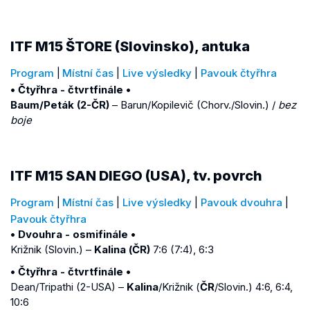
ITF M15 ŠTORE (Slovinsko), antuka
Program
|
Místní čas
|
Live výsledky
|
Pavouk čtyřhra
• Čtyřhra - čtvrtfinále •
Baum/Peták (2-ČR)
– Barun/Kopilevič (Chorv./Slovin.) /
bez
boje
ITF M15 SAN DIEGO (USA), tv. povrch
Program
|
Místní čas
|
Live výsledky
|
Pavouk dvouhra
|
Pavouk čtyřhra
• Dvouhra - osmifinále •
Križnik (Slovin.) –
Kalina (ČR)
7:6 (7:4), 6:3
• Čtyřhra - čtvrtfinále •
Dean/Tripathi (2-USA) –
Kalina
/Križnik (
ČR
/Slovin.) 4:6, 6:4,
10:6