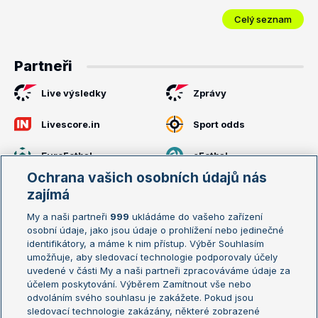
Celý seznam
Partneři
Live výsledky
Zprávy
Livescore.in
Sport odds
EuroFotbal
eFotbal
Ochrana vašich osobních údajů nás
Další partneři
zajímá
My a naši partneři
999
ukládáme do vašeho zařízení
osobní údaje, jako jsou údaje o prohlížení nebo jedinečné
identifikátory, a máme k nim přístup. Výběr Souhlasím
umožňuje, aby sledovací technologie podporovaly účely
uvedené v části My a naši partneři zpracováváme údaje za
Hráči
Zprávy
účelem poskytování. Výběrem Zamítnout vše nebo
odvoláním svého souhlasu je zakážete. Pokud jsou
Novak Djokovič
Aktuality
sledovací technologie zakázány, některé zobrazené