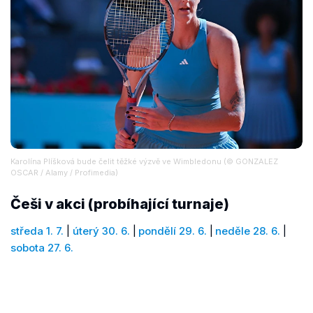
Karolína Plíšková bude čelit těžké výzvě ve Wimbledonu (© GONZALEZ
OSCAR / Alamy / Profimedia)
Češi v akci (probíhající turnaje)
středa 1. 7.
|
úterý 30. 6.
|
pondělí 29. 6.
|
neděle 28. 6.
|
sobota 27. 6.