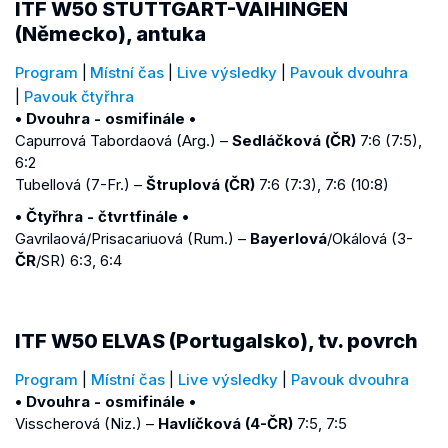
ITF W50 STUTTGART-VAIHINGEN
(Německo), antuka
Program
|
Místní čas
|
Live výsledky
|
Pavouk dvouhra
|
Pavouk čtyřhra
• Dvouhra - osmifinále •
Capurrová Tabordaová (Arg.) –
Sedláčková (ČR)
7:6 (7:5),
6:2
Tubellová (7-Fr.) –
Štruplová (ČR)
7:6 (7:3), 7:6 (10:8)
• Čtyřhra - čtvrtfinále •
Gavrilaová/Prisacariuová (Rum.) –
Bayerlová
/Okálová (3-
ČR
/SR) 6:3, 6:4
ITF W50 ELVAS (Portugalsko), tv. povrch
Program
|
Místní čas
|
Live výsledky
|
Pavouk dvouhra
• Dvouhra - osmifinále •
Visscherová (Niz.) –
Havlíčková (4-ČR)
7:5, 7:5