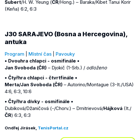
Šubert
/H. W. Yeung (
ČR
/Hong.) – Baraka/Kibet Tanui Korir
(Keňa) 6:2, 6:3
J30 SARAJEVO (Bosna a Hercegovina),
antuka
Program
|
Místní čas
|
Pavouky
• Dvouhra chlapci - osmifinále •
Jan Svoboda (ČR)
– Djokič (1-Srb.) /
odloženo
• Čtyřhra chlapci - čtvrtfinále •
Merta/Jan Svoboda (ČR)
– Autorino/Montague (3-It./USA)
4:6, 6:3, 10:6
• Čtyřhra dívky - osmifinále •
Dubiková/Džaničová (-/Chorv.) – Dmitrievová/
Hájková
(It./
ČR
) 6:3, 6:3
Ondřej Jirásek,
TenisPortal.cz