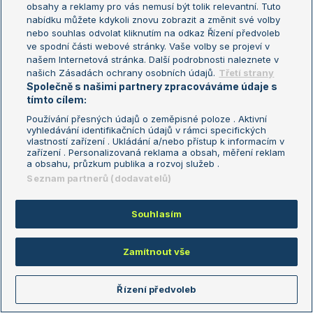
Jiří Lehečka
Tenisová Previews
obsahy a reklamy pro vás nemusí být tolik relevantní. Tuto
nabídku můžete kdykoli znovu zobrazit a změnit své volby
Petra Kvitová
Rozhovory
nebo souhlas odvolat kliknutím na odkaz Řízení předvoleb
Markéta Vondroušová
Express zprávy
ve spodní části webové stránky. Vaše volby se projeví v
našem Internetová stránka. Další podrobnosti naleznete v
Iga Swiatek
našich Zásadách ochrany osobních údajů.
Třetí strany
Marie Bouzková
Společně s našimi partnery zpracováváme údaje s
tímto cílem:
Žebříčky
Kalendář turnajů
Používání přesných údajů o zeměpisné poloze . Aktivní
vyhledávání identifikačních údajů v rámci specifických
Žebříček ATP (muži)
Australian Open
vlastností zařízení . Ukládání a/nebo přístup k informacím v
Žebříček WTA (ženy)
French Open
zařízení . Personalizovaná reklama a obsah, měření reklam
a obsahu, průzkum publika a rozvoj služeb .
Sázkařský žebříček
Wimbledon
Seznam partnerů (dodavatelů)
US Open
Turnaj mistrů
Souhlasím
Turnaj mistryň
Aktualní trendy
Zamítnout vše
Fotbalové přestupy
Řízení předvoleb
Livesport Daily