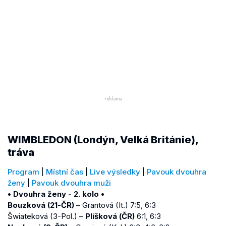
WIMBLEDON (Londýn, Velká Británie),
tráva
Program
|
Místní čas
|
Live výsledky
|
Pavouk dvouhra
ženy
|
Pavouk dvouhra muži
• Dvouhra ženy - 2. kolo •
Bouzková (21-ČR)
– Grantová (It.) 7:5, 6:3
Šwiateková (3-Pol.) –
Plíšková (ČR)
6:1, 6:3