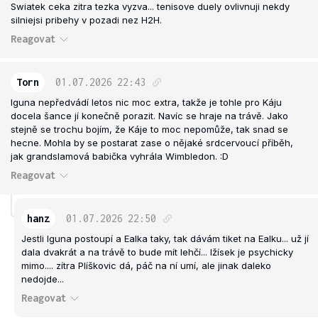
Swiatek ceka zitra tezka vyzva... tenisove duely ovlivnuji nekdy
silniejsi pribehy v pozadi nez H2H.
Reagovat
Torn
01.07.2026
22:43
Iguna nepředvádí letos nic moc extra, takže je tohle pro Káju
docela šance jí konečně porazit. Navíc se hraje na trávě. Jako
stejně se trochu bojím, že Káje to moc nepomůže, tak snad se
hecne. Mohla by se postarat zase o nějaké srdcervoucí příběh,
jak grandslamová babička vyhrála Wimbledon. :D
Reagovat
hanz
01.07.2026
22:50
Jestli Iguna postoupí a Ealka taky, tak dávám tiket na Ealku... už jí
dala dvakrát a na trávě to bude mít lehčí... Ižísek je psychicky
mimo.... zítra Plíškovic dá, páč na ní umí, ale jinak daleko
nedojde...
Reagovat