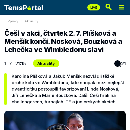
Zprávy
Aktuality
Češi v akci, čtvrtek 2. 7. Plíšková a
Menšík končí. Nosková, Bouzková a
Lehečka ve Wimbledonu slaví
1. 7., 21:15
21
Aktuality
Karolína Plíšková a Jakub Menšík nezvládli těžké
druhé kolo ve Wimbledonu, kde naopak mezi nejlepší
dvaatřicítku postoupili favorizovaní Linda Nosková,
Jiří Lehečka a Marie Bouzková. Další Češi hráli na
challengerech, turnajích ITF a juniorských akcích.