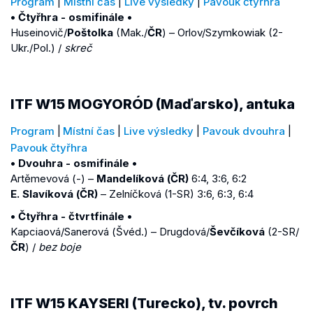
Program
|
Místní čas
|
Live výsledky
|
Pavouk čtyřhra
• Čtyřhra - osmifinále •
Huseinovič/
Poštolka
(Mak./
ČR
) – Orlov/Szymkowiak (2-
Ukr./Pol.) /
skreč
ITF W15 MOGYORÓD (Maďarsko), antuka
Program
|
Místní čas
|
Live výsledky
|
Pavouk dvouhra
|
Pavouk čtyřhra
• Dvouhra - osmifinále •
Artěmevová (-) –
Mandelíková (ČR)
6:4, 3:6, 6:2
E. Slavíková (ČR)
– Zelníčková (1-SR) 3:6, 6:3, 6:4
• Čtyřhra - čtvrtfinále •
Kapciaová/Sanerová (Švéd.) – Drugdová/
Ševčíková
(2-SR/
ČR
) /
bez boje
ITF W15 KAYSERI (Turecko), tv. povrch