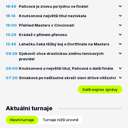
16:49
Palicová je znovu po týdnu ve finále!
16:14
Knutsonová největší titul nezískala
16:00
Přehled Masters v Cincinnati
13:29
Krádež v přímém přenosu
12:45
Lehečku čeká těžký boj o čtvrtfinále na Masters
09:26
Djokovič chce drastickou změnu tenisových
pravidel
09:00
Knutsonová o největší titul, Palicová o další finále
07:20
Siniaková po nešťastné skreči slaví drtivé vítězství
Další expres zprávy
Aktuální turnaje
Hlavní turnaje
Turnaje nižší úrovně