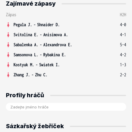
Zajímavé zápasy
Zápas
H2H
Pegula J.
-
Shnaider D.
4-0
Svitolina E.
-
Anisimova A.
4-1
Sabalenka A.
-
Alexandrova E.
5-4
Samsonova L.
-
Rybakina E.
4-2
Kostyuk M.
-
Swiatek I.
1-3
Zhang J.
-
Zhu C.
2-2
Profily hráčů
Sázkařský žebříček