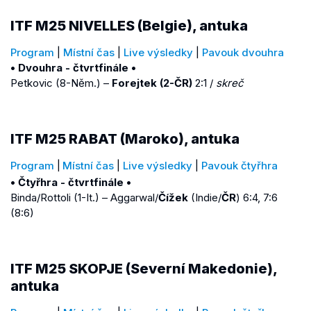
ITF M25 NIVELLES (Belgie), antuka
Program
|
Místní čas
|
Live výsledky
|
Pavouk dvouhra
• Dvouhra - čtvrtfinále •
Petkovic (8-Něm.) –
Forejtek (2-ČR)
2:1 /
skreč
ITF M25 RABAT (Maroko), antuka
Program
|
Místní čas
|
Live výsledky
|
Pavouk čtyřhra
• Čtyřhra - čtvrtfinále •
Binda/Rottoli (1-It.) – Aggarwal/
Čížek
(Indie/
ČR
) 6:4, 7:6
(8:6)
ITF M25 SKOPJE (Severní Makedonie),
antuka