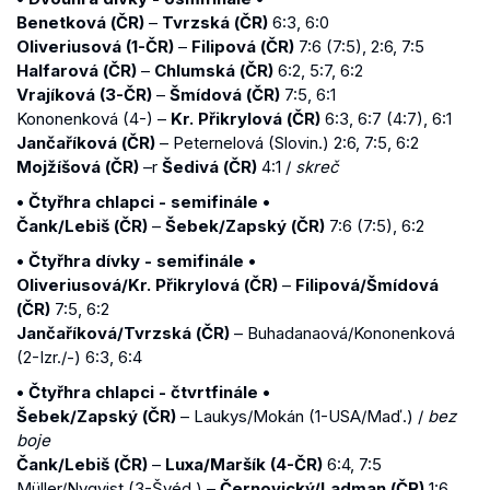
Benetková (ČR)
–
Tvrzská (ČR)
6:3, 6:0
Oliveriusová (1-ČR)
–
Filipová (ČR)
7:6 (7:5), 2:6, 7:5
Halfarová (ČR)
–
Chlumská (ČR)
6:2, 5:7, 6:2
Vrajíková (3-ČR)
–
Šmídová (ČR)
7:5, 6:1
Kononenková (4-) –
Kr. Přikrylová (ČR)
6:3, 6:7 (4:7), 6:1
Jančaříková (ČR)
– Peternelová (Slovin.) 2:6, 7:5, 6:2
Mojžíšová (ČR)
–r
Šedivá (ČR)
4:1 /
skreč
• Čtyřhra chlapci - semifinále •
Čank/Lebiš (ČR)
–
Šebek/Zapský (ČR)
7:6 (7:5), 6:2
• Čtyřhra dívky - semifinále •
Oliveriusová/Kr. Přikrylová (ČR)
–
Filipová/Šmídová
(ČR)
7:5, 6:2
Jančaříková/Tvrzská (ČR)
– Buhadanaová/Kononenková
(2-Izr./-) 6:3, 6:4
• Čtyřhra chlapci - čtvrtfinále •
Šebek/Zapský (ČR)
– Laukys/Mokán (1-USA/Maď.) /
bez
boje
Čank/Lebiš (ČR)
–
Luxa/Maršík (4-ČR)
6:4, 7:5
Müller/Nyqvist (3-Švéd.) –
Černovický/Ladman (ČR)
1:6,