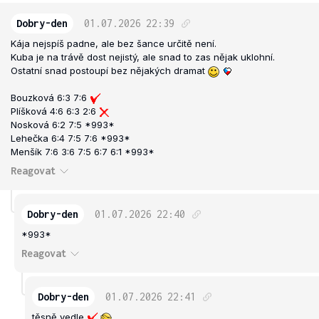
Dobry-den
01.07.2026
22:39
Kája nejspíš padne, ale bez šance určitě není.
Kuba je na trávě dost nejistý, ale snad to zas nějak uklohní.
Ostatní snad postoupí bez nějakých dramat
Bouzková 6:3 7:6
Plíšková 4:6 6:3 2:6
Nosková 6:2 7:5 *993*
Lehečka 6:4 7:5 7:6 *993*
Menšík 7:6 3:6 7:5 6:7 6:1 *993*
Reagovat
Dobry-den
01.07.2026
22:40
*993*
Reagovat
Dobry-den
01.07.2026
22:41
těsně vedle