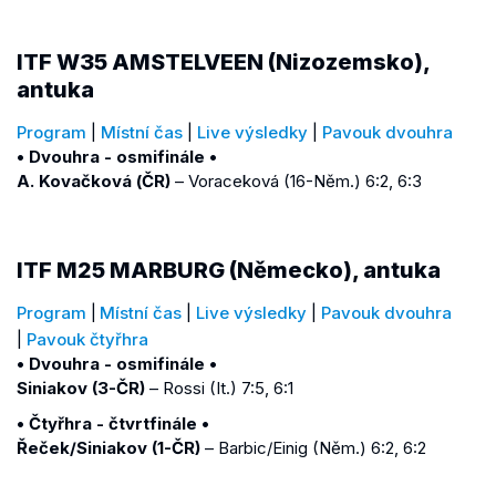
ITF W35 AMSTELVEEN (Nizozemsko),
antuka
Program
|
Místní čas
|
Live výsledky
|
Pavouk dvouhra
• Dvouhra - osmifinále •
A. Kovačková (ČR)
– Voraceková (16-Něm.) 6:2, 6:3
ITF M25 MARBURG (Německo), antuka
Program
|
Místní čas
|
Live výsledky
|
Pavouk dvouhra
|
Pavouk čtyřhra
• Dvouhra - osmifinále •
Siniakov (3-ČR)
– Rossi (It.) 7:5, 6:1
• Čtyřhra - čtvrtfinále •
Řeček/Siniakov (1-ČR)
– Barbic/Einig (Něm.) 6:2, 6:2