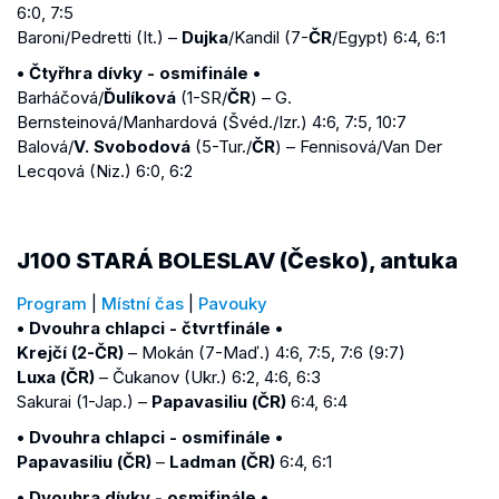
6:0, 7:5
Baroni/Pedretti (It.) –
Dujka
/Kandil (7-
ČR
/Egypt) 6:4, 6:1
• Čtyřhra dívky - osmifinále •
Barháčová/
Ďulíková
(1-SR/
ČR
) – G.
Bernsteinová/Manhardová (Švéd./Izr.) 4:6, 7:5, 10:7
Balová/
V. Svobodová
(5-Tur./
ČR
) – Fennisová/Van Der
Lecqová (Niz.) 6:0, 6:2
J100 STARÁ BOLESLAV (Česko), antuka
Program
|
Místní čas
|
Pavouky
• Dvouhra chlapci - čtvrtfinále •
Krejčí (2-ČR)
– Mokán (7-Maď.) 4:6, 7:5, 7:6 (9:7)
Luxa (ČR)
– Čukanov (Ukr.) 6:2, 4:6, 6:3
Sakurai (1-Jap.) –
Papavasiliu (ČR)
6:4, 6:4
• Dvouhra chlapci - osmifinále •
Papavasiliu (ČR)
–
Ladman (ČR)
6:4, 6:1
• Dvouhra dívky - osmifinále •