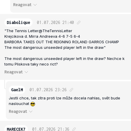
Reagovat
Diabolique
01.07.2026
21:40
"The Tennis Letter@TheTennisLetter
Krejcikova d. Mirra Andreeva 4-6 7-5 6-4
BARBORA TAKES OUT THE REIGNING ROLAND GARROS CHAMP
The most dangerous unseeded player left in the draw"
The most dangerous unseeded player left in the draw? Nechce k
tomu Pliskova taky neco rict?
Reagovat
GaelM
01.07.2026
23:26
Jestli chce, tak zítra proti Ize může docela nahlas, svět bude
naslouchat
Reagovat
MARECEK7
01.07.2026
21:36