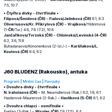
7:5, 10:7
• Čtyřhra dívky - čtvrtfinále •
Filipová/Šmídová (ČR)
–
Fialová/Jelínková (ČR)
6:1, 6:3
Oliveriusová/Kr. Přikrylová (ČR)
–
Vrajíková
/Yildirimová
(1-
ČR
/Tur.) 4:6, 7:6 (7:2), 10:6
Jančaříková/Tvrzská (ČR)
–
Chlumská/Levinská (4-ČR)
6:2, 3:6, 11:9
Buhadanaová/Kononenková (2-Izr./-) –
Karšňáková/L.
Koutová (ČR)
6:4, 6:2
J60 BLUDENZ (Rakousko), antuka
Program
|
Místní čas
|
Pavouky
• Dvouhra dívky - čtvrtfinále •
N. Iraholaová (ČR)
– M. Neumüllerová (Rak.) 6:2, 1:6, 6:1
Haiderová-Maurerová (2-Rak.) –
Havlíková (5-ČR)
6:1, 6:2
• Dvouhra chlapci - osmifinále •
Freitag (3-Rak.) –
Wirgler (ČR)
7:6 (7:5), 6:4