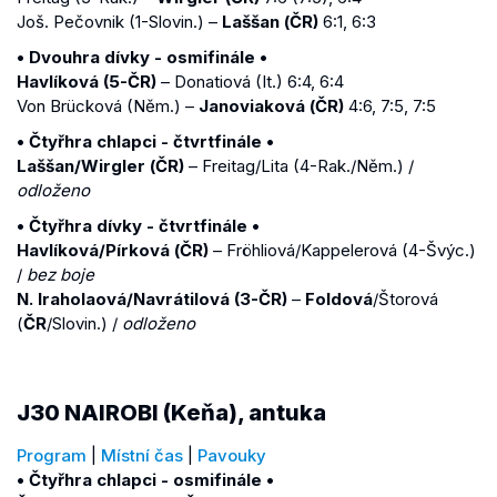
Još. Pečovnik (1-Slovin.) –
Laššan (ČR)
6:1, 6:3
• Dvouhra dívky - osmifinále •
Havlíková (5-ČR)
– Donatiová (It.) 6:4, 6:4
Von Brücková (Něm.) –
Janoviaková (ČR)
4:6, 7:5, 7:5
• Čtyřhra chlapci - čtvrtfinále •
Laššan/Wirgler (ČR)
– Freitag/Lita (4-Rak./Něm.) /
odloženo
• Čtyřhra dívky - čtvrtfinále •
Havlíková/Pírková (ČR)
– Fröhliová/Kappelerová (4-Švýc.)
/
bez boje
N. Iraholaová/Navrátilová (3-ČR)
–
Foldová
/Štorová
(
ČR
/Slovin.) /
odloženo
J30 NAIROBI (Keňa), antuka
Program
|
Místní čas
|
Pavouky
• Čtyřhra chlapci - osmifinále •