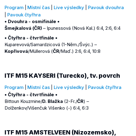
Program
|
Místní čas
|
Live výsledky
|
Pavouk dvouhra
|
Pavouk čtyřhra
• Dvouhra - osmifinále •
Šmejkalová (ČR)
– Ipunessová (Nová Kal.) 6:4, 2:6, 6:4
• Čtyřhra - čtvrtfinále •
Kuparevová/Samardzicová (1-Něm./Švýc.) –
Kopřivová
/Müllerová (
ČR
/Maď.) 2:6, 6:4, 10:8
ITF M15 KAYSERI (Turecko), tv. povrch
Program
|
Místní čas
|
Live výsledky
|
Pavouk čtyřhra
• Čtyřhra - čtvrtfinále •
Bittoun Kouzmine/
D. Blažka
(2-Fr./
ČR
) –
Dolženkov/Višenčuk Višenko (-) 6:4, 6:3
ITF M15 AMSTELVEEN (Nizozemsko),