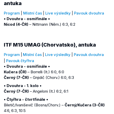
antuka
Program
|
Místní čas
|
Live výsledky
|
Pavouk dvouhra
• Dvouhra - osmifinále •
Nicod (4-ČR)
– Nittmann (Něm.) 6:3, 6:2
ITF M15 UMAG (Chorvatsko), antuka
Program
|
Místní čas
|
Live výsledky
|
Pavouk dvouhra
|
Pavouk čtyřhra
• Dvouhra - osmifinále •
Kučera (ČR)
– Borrelli (It.) 6:0, 6:0
Černý (7-ČR)
– Gnjidič (Chorv.) 6:0, 6:3
• Dvouhra - 1. kolo •
Černý (7-ČR)
– Angeloni (It.) 6:2, 6:1
• Čtyřhra - čtvrtfinále •
Biletič/Ivaniševič (Bosna/Chorv.) –
Černý/Kučera (3-ČR)
4:6, 6:3, 10:5