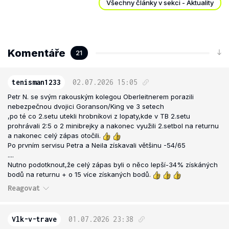
Všechny články v sekci - Aktuality
Komentáře
21
tenisman1233
02.07.2026
15:05
Petr N. se svým rakouským kolegou Oberleitnerem porazili
nebezpečnou dvojici Goranson/King ve 3 setech
,po té co 2.setu utekli hrobníkovi z lopaty,kde v TB 2.setu
prohrávali 2:5 o 2 minibrejky a nakonec využili 2.setbol na returnu
a nakonec celý zápas otočili.
Po prvním servisu Petra a Neila získavali většinu -54/65
....
Nutno podotknout,že celý zápas byli o něco lepší-34% získáných
bodů na returnu + o 15 více získaných bodů.
Reagovat
Vlk-v-trave
01.07.2026
23:38