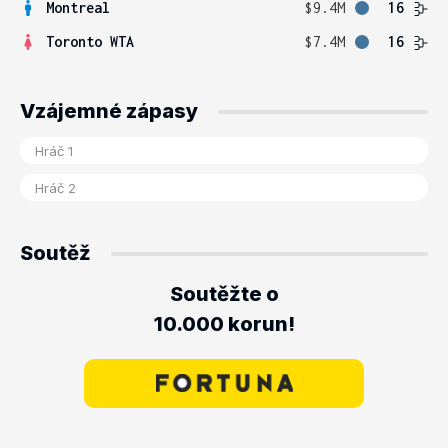
Montreal
$9.4M
16
Toronto WTA
$7.4M
16
Vzájemné zápasy
Soutěž
Soutěžte o
10.000 korun!