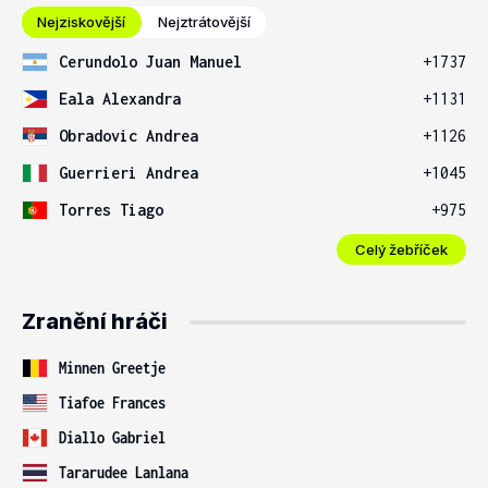
Nejziskovější
Nejztrátovější
Cerundolo Juan Manuel
+1737
Eala Alexandra
+1131
Obradovic Andrea
+1126
Guerrieri Andrea
+1045
Torres Tiago
+975
Celý žebříček
Zranění hráči
Minnen Greetje
Tiafoe Frances
Diallo Gabriel
Tararudee Lanlana