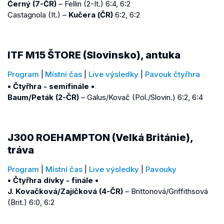
Černý (7-ČR)
– Fellin (2-It.) 6:4, 6:2
Castagnola (It.) –
Kučera (ČR)
6:2, 6:2
ITF M15 ŠTORE (Slovinsko), antuka
Program
|
Místní čas
|
Live výsledky
|
Pavouk čtyřhra
• Čtyřhra - semifinále •
Baum/Peták (2-ČR)
– Galus/Kovač (Pol./Slovin.) 6:2, 6:4
J300 ROEHAMPTON (Velká Británie),
tráva
Program
|
Místní čas
|
Live výsledky
|
Pavouky
• Čtyřhra dívky - finále •
J. Kovačková/Zajíčková (4-ČR)
– Brittonová/Griffithsová
(Brit.) 6:0, 6:2