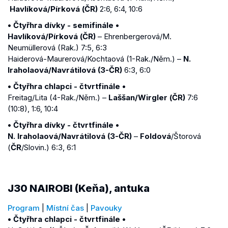
Havlíková/Pírková (ČR)
2:6, 6:4, 10:6
• Čtyřhra dívky - semifinále •
Havlíková/Pírková (ČR)
– Ehrenbergerová/M.
Neumüllerová (Rak.) 7:5, 6:3
Haiderová-Maurerová/Kochtaová (1-Rak./Něm.) –
N.
Iraholaová/Navrátilová (3-ČR)
6:3, 6:0
• Čtyřhra chlapci - čtvrtfinále •
Freitag/Lita (4-Rak./Něm.) –
Laššan/Wirgler (ČR)
7:6
(10:8), 1:6, 10:4
• Čtyřhra dívky - čtvrtfinále •
N. Iraholaová/Navrátilová (3-ČR)
–
Foldová
/Štorová
(
ČR
/Slovin.) 6:3, 6:1
J30 NAIROBI (Keňa), antuka
Program
|
Místní čas
|
Pavouky
• Čtyřhra chlapci - čtvrtfinále •