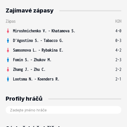
Zajímavé zápasy
Zápas
H2H
Miroshnichenko V.
-
Khatamova S.
4-0
D'Agostino S.
-
Tabacco G.
0-3
Samsonova L.
-
Rybakina E.
4-2
Fomin S.
-
Zhukov M.
2-3
Zhang J.
-
Zhu C.
2-2
Lootsma N.
-
Koenders R.
2-1
Profily hráčů