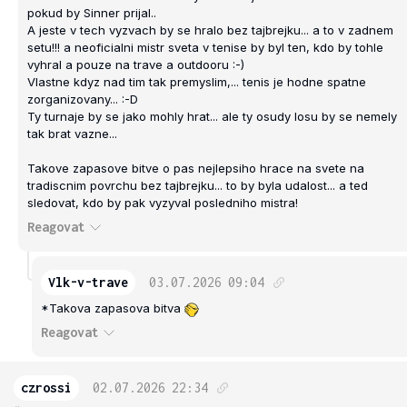
pokud by Sinner prijal..
A jeste v tech vyzvach by se hralo bez tajbrejku... a to v zadnem
setu!!! a neoficialni mistr sveta v tenise by byl ten, kdo by tohle
vyhral a pouze na trave a outdooru :-)
Vlastne kdyz nad tim tak premyslim,... tenis je hodne spatne
zorganizovany... :-D
Ty turnaje by se jako mohly hrat... ale ty osudy losu by se nemely
tak brat vazne...
Takove zapasove bitve o pas nejlepsiho hrace na svete na
tradiscnim povrchu bez tajbrejku... to by byla udalost... a ted
sledovat, kdo by pak vyzyval posledniho mistra!
Reagovat
Vlk-v-trave
03.07.2026
09:04
*Takova zapasova bitva
Reagovat
czrossi
02.07.2026
22:34