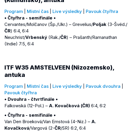
Program
|
Místní čas
|
Live výsledky
|
Pavouk čtyřhra
• Čtyřhra - semifinále •
Cervantes/Molčanov (Šp./Ukr.) – Grevelius/
Poljak
(3-Švéd./
ČR
) 6:4, 6:4
Neuchrist/
Vrbenský
(Rak./
ČR
) – Prašanth/Ramanathan
(Indie) 7:5, 6:4
ITF W35 AMSTELVEEN (Nizozemsko),
antuka
Program
|
Místní čas
|
Live výsledky
|
Pavouk dvouhra
|
Pavouk čtyřhra
• Dvouhra - čtvrtfinále •
Falkowská (12-Pol.) –
A. Kovačková (ČR)
6:4, 6:2
• Čtyřhra - semifinále •
Van Den Broeková/Van Emstová (4-Niz.) –
A.
Kovačková
/Vargová (2-
ČR
/SR) 6:2, 6:4