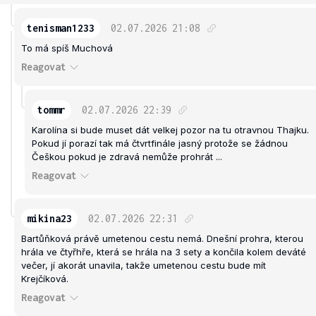
tenisman1233
02.07.2026
21:08
To má spíš Muchová
Reagovat
tommr
02.07.2026
22:39
Karolína si bude muset dát velkej pozor na tu otravnou Thajku.
Pokud jí porazí tak má čtvrtfinále jasný protože se žádnou
Češkou pokud je zdravá nemůže prohrát ...
Reagovat
mikina23
02.07.2026
22:31
Bartůňková právě umetenou cestu nemá. Dnešní prohra, kterou
hrála ve čtyřhře, která se hrála na 3 sety a končila kolem deváté
večer, jí akorát unavila, takže umetenou cestu bude mít
Krejčíková.
Reagovat