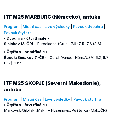
ITF M25 MARBURG (Německo), antuka
Program
|
Místní čas
|
Live výsledky
|
Pavouk dvouhra
|
Pavouk čtyřhra
• Dvouhra - čtvrtfinále •
Siniakov (3-ČR)
– Purceladze (Gruz.) 7:6 (7:1), 7:6 (8:6)
• Čtyřhra - semifinále •
Řeček/Siniakov (1-ČR)
– Gerch/Vance (Něm./USA) 6:2, 6:7
(3:7), 10:7
ITF M25 SKOPJE (Severní Makedonie),
antuka
Program
|
Místní čas
|
Live výsledky
|
Pavouk čtyřhra
• Čtyřhra - čtvrtfinále •
Markovski/Srbljak (Mak.) – Huseinovič/
Poštolka
(Mak./
ČR
)