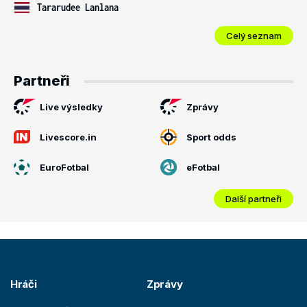
Tararudee Lanlana
Celý seznam
Partneři
Live výsledky
Zprávy
Livescore.in
Sport odds
EuroFotbal
eFotbal
Další partneři
Hráči
Zprávy