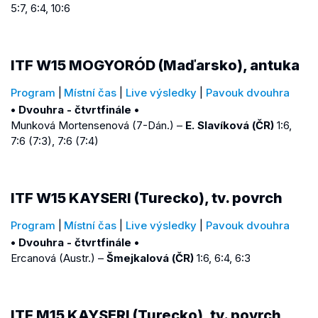
5:7, 6:4, 10:6
ITF W15 MOGYORÓD (Maďarsko), antuka
Program
|
Místní čas
|
Live výsledky
|
Pavouk dvouhra
• Dvouhra - čtvrtfinále •
Munková Mortensenová (7-Dán.) –
E. Slavíková (ČR)
1:6,
7:6 (7:3), 7:6 (7:4)
ITF W15 KAYSERI (Turecko), tv. povrch
Program
|
Místní čas
|
Live výsledky
|
Pavouk dvouhra
• Dvouhra - čtvrtfinále •
Ercanová (Austr.) –
Šmejkalová (ČR)
1:6, 6:4, 6:3
ITF M15 KAYSERI (Turecko), tv. povrch