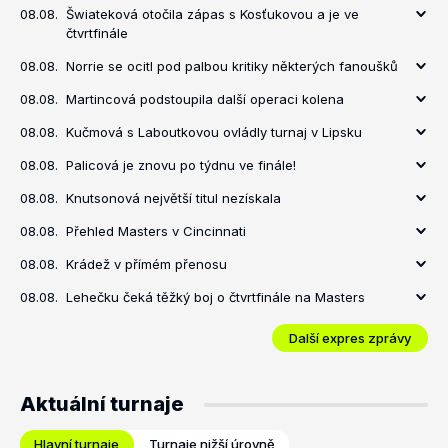
08.08.
Šwiateková otočila zápas s Kosťukovou a je ve
čtvrtfinále
08.08.
Norrie se ocitl pod palbou kritiky některých fanoušků
08.08.
Martincová podstoupila další operaci kolena
08.08.
Kučmová s Laboutkovou ovládly turnaj v Lipsku
08.08.
Palicová je znovu po týdnu ve finále!
08.08.
Knutsonová největší titul nezískala
08.08.
Přehled Masters v Cincinnati
08.08.
Krádež v přímém přenosu
08.08.
Lehečku čeká těžký boj o čtvrtfinále na Masters
Další expres zprávy
Aktuální turnaje
Hlavní turnaje
Turnaje nižší úrovně