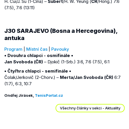
H. Cui/J. Su (1-Čína) –
Šubert
/H. W. Yeung (
ČR
/Hong.) 7:6
(7:5), 7:6 (13:11)
J30 SARAJEVO (Bosna a Hercegovina),
antuka
Program
|
Místní čas
|
Pavouky
• Dvouhra chlapci - osmifinále •
Jan Svoboda (ČR)
– Djokič (1-Srb.) 3:6, 7:6 (7:5), 6:1
• Čtyřhra chlapci - semifinále •
Čolak/Jerkovič (2-Chorv.) –
Merta/Jan Svoboda (ČR)
6:7
(1:7), 6:3, 10:7
Ondřej Jirásek,
TenisPortal.cz
Všechny články v sekci - Aktuality