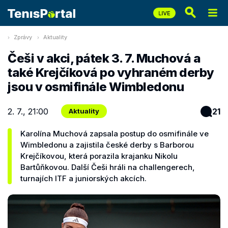
Zprávy
Aktuality
Češi v akci, pátek 3. 7. Muchová a
také Krejčíková po vyhraném derby
jsou v osmifinále Wimbledonu
2. 7., 21:00
21
Aktuality
Karolína Muchová zapsala postup do osmifinále ve
Wimbledonu a zajistila české derby s Barborou
Krejčíkovou, která porazila krajanku Nikolu
Bartůňkovou. Další Češi hráli na challengerech,
turnajích ITF a juniorských akcích.