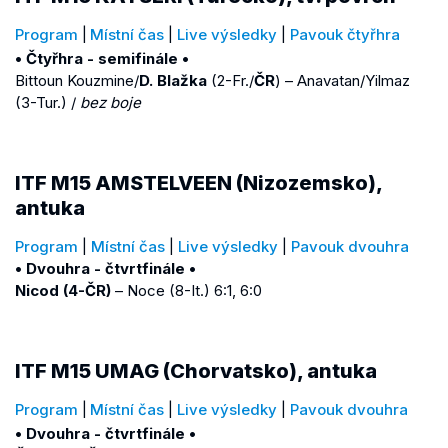
Program
|
Místní čas
|
Live výsledky
|
Pavouk čtyřhra
• Čtyřhra - semifinále •
Bittoun Kouzmine/
D. Blažka
(2-Fr./
ČR
) – Anavatan/Yilmaz
(3-Tur.) /
bez boje
ITF M15 AMSTELVEEN (Nizozemsko),
antuka
Program
|
Místní čas
|
Live výsledky
|
Pavouk dvouhra
• Dvouhra - čtvrtfinále •
Nicod (4-ČR)
– Noce (8-It.) 6:1, 6:0
ITF M15 UMAG (Chorvatsko), antuka
Program
|
Místní čas
|
Live výsledky
|
Pavouk dvouhra
• Dvouhra - čtvrtfinále •