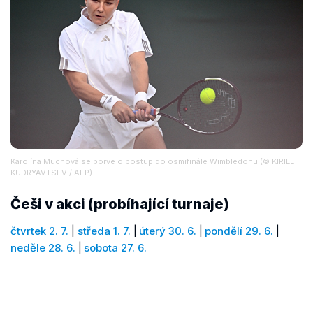
Karolína Muchová se porve o postup do osmifinále Wimbledonu (© KIRILL
KUDRYAVTSEV / AFP)
Češi v akci (probíhající turnaje)
čtvrtek 2. 7.
|
středa 1. 7.
|
úterý 30. 6.
|
pondělí 29. 6.
|
neděle 28. 6.
|
sobota 27. 6.