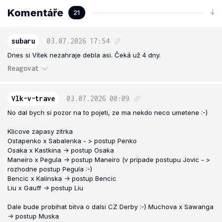
Komentáře
21
subaru
03.07.2026
17:54
Dnes si Vítek nezahraje debla asi. Čeká už 4 dny.
Reagovat
Vlk-v-trave
03.07.2026
00:09
No dal bych si pozor na to pojeti, ze ma nekdo neco umetene :-)
Klicove zapasy zitrka
Ostapenko x Sabalenka - > postup Penko
Osaka x Kastkina -> postup Osaka
Maneiro x Pegula -> postup Maneiro (v pripade postupu Jovic - >
rozhodne postup Pegula :-)
Bencic x Kalinska -> postup Bencic
Liu x Gauff -> postup Liu
Dale bude probihat bitva o dalsi CZ Derby :-) Muchova x Sawanga
-> postup Muska