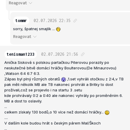
Reagovat
tommr
02.07.2026
22:35
sorry, špatnej smajlík ...
Reagovat
tenisman1233
02.07.2026
21:56
Anička Sisková s polskou partačkou Piterovou porazily po
neskutečné bitvě domácí hráčky Boulterovou(De Minaurovou)
,Watson 6:4 6:7 6:3.
Zápas byl plný různých obratů
,1.set vyhráli otočkou z 2:4,v TB
pak měli několik MB ale TB nakonec prohráli a Britky to dost
prožívali,což se projevilo i na startu 3 .setu
kde prohrávaly 0:2 a 0:40 ale nakonec vyhrály po proměněním 6.
MB a dost to oslavily.
...
celkem získaly 130 bodů,o 10 více než domácí hráčky...
....
V dalším kole budou hrát s českým párem Mal/Škoch
...