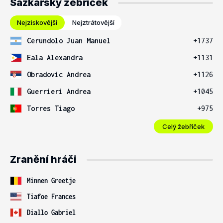
Sázkařský žebříček
Nejziskovější
Nejztrátovější
Cerundolo Juan Manuel
+1737
Eala Alexandra
+1131
Obradovic Andrea
+1126
Guerrieri Andrea
+1045
Torres Tiago
+975
Celý žebříček
Zranění hráči
Minnen Greetje
Tiafoe Frances
Diallo Gabriel