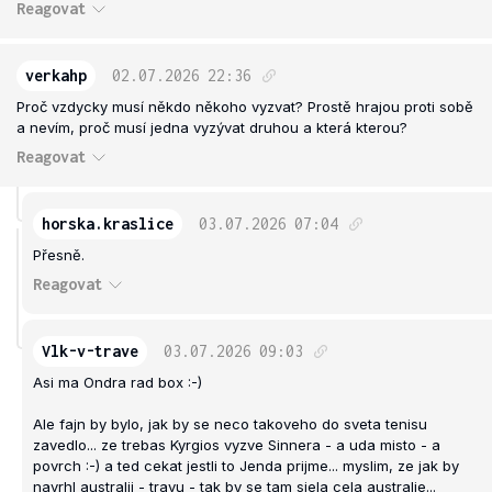
Reagovat
verkahp
02.07.2026
22:36
Proč vzdycky musí někdo někoho vyzvat? Prostě hrajou proti sobě
a nevím, proč musí jedna vyzývat druhou a která kterou?
Reagovat
horska.kraslice
03.07.2026
07:04
Přesně.
Reagovat
Vlk-v-trave
03.07.2026
09:03
Asi ma Ondra rad box :-)
Ale fajn by bylo, jak by se neco takoveho do sveta tenisu
zavedlo... ze trebas Kyrgios vyzve Sinnera - a uda misto - a
povrch :-) a ted cekat jestli to Jenda prijme... myslim, ze jak by
navrhl australii - travu - tak by se tam sjela cela australie...