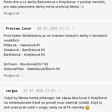
Perla dne a cz derby Bartunkova x Krejcikova -> postup neresim,
pro dalsi planovane derby mirne preferuji Nikolu ;-)
Reagovat
Preview.lover
02.07.2026
23:13
První týden Wimbledonu je ve znamení českých derby v ženských
soutěžích:
Plíšková - Valentová R1
Siniaková - Bartůnková R2
Barůnková - Krejčíková R3
SinTown - Bouzková/SST R2
Sisková/Piter - Malečková/Škoch R2
Reagovat
vergus
02.07.2026
23:03
I když by Nikola mohla překvapit, tak zápas Muchová X Krejčíková
na wimbledonské trávě se prostě musí odehrát (zvlášť, když ty
dvě snad proti sobě v singlu nikdy na WTA nehrály)