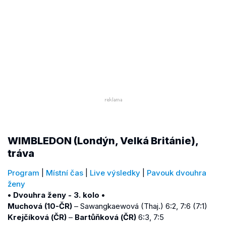
WIMBLEDON (Londýn, Velká Británie),
tráva
Program
|
Místní čas
|
Live výsledky
|
Pavouk dvouhra
ženy
• Dvouhra ženy - 3. kolo •
Muchová (10-ČR)
– Sawangkaewová (Thaj.) 6:2, 7:6 (7:1)
Krejčíková (ČR)
–
Bartůňková (ČR)
6:3, 7:5