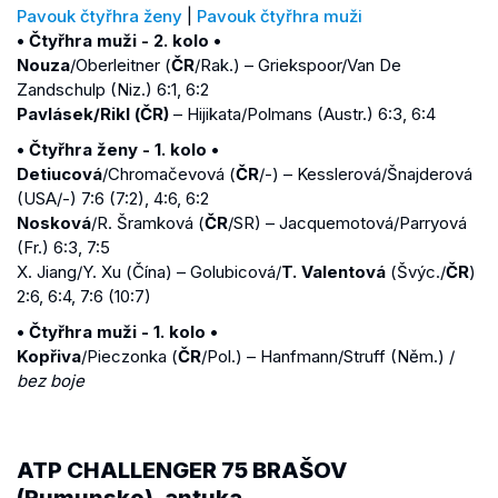
Pavouk čtyřhra ženy
|
Pavouk čtyřhra muži
• Čtyřhra muži - 2. kolo •
Nouza
/Oberleitner (
ČR
/Rak.) – Griekspoor/Van De
Zandschulp (Niz.) 6:1, 6:2
Pavlásek/Rikl (ČR)
– Hijikata/Polmans (Austr.) 6:3, 6:4
• Čtyřhra ženy - 1. kolo •
Detiucová
/Chromačevová (
ČR
/-) – Kesslerová/Šnajderová
(USA/-) 7:6 (7:2), 4:6, 6:2
Nosková
/R. Šramková (
ČR
/SR) – Jacquemotová/Parryová
(Fr.) 6:3, 7:5
X. Jiang/Y. Xu (Čína) – Golubicová/
T. Valentová
(Švýc./
ČR
)
2:6, 6:4, 7:6 (10:7)
• Čtyřhra muži - 1. kolo •
Kopřiva
/Pieczonka (
ČR
/Pol.) – Hanfmann/Struff (Něm.) /
bez boje
ATP CHALLENGER 75 BRAŠOV
(Rumunsko), antuka