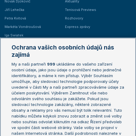
Novak Djokovič
Aktuality
Jiří Lehečka
Tenisová Previews
Petra Kvitová
Rozhovory
Markéta Vondroušová
Express zprávy
Iga Swiatek
Marie Bouzková
Ochrana vašich osobních údajů nás
Žebříčky
Kalendář turnajů
zajímá
My a naši partneři
999
ukládáme do vašeho zařízení
Žebříček ATP (muži)
Australian Open
osobní údaje, jako jsou údaje o prohlížení nebo jedinečné
Žebříček WTA (ženy)
French Open
identifikátory, a máme k nim přístup. Výběr Souhlasím
umožňuje, aby sledovací technologie podporovaly účely
Sázkařský žebříček
Wimbledon
uvedené v části My a naši partneři zpracováváme údaje za
US Open
účelem poskytování. Výběrem Zamítnout vše nebo
odvoláním svého souhlasu je zakážete. Pokud jsou
Turnaj mistrů
sledovací technologie zakázány, některé zobrazené
Turnaj mistryň
obsahy a reklamy pro vás nemusí být tolik relevantní. Tuto
Aktualní trendy
nabídku můžete kdykoli znovu zobrazit a změnit své volby
nebo souhlas odvolat kliknutím na odkaz Řízení předvoleb
ve spodní části webové stránky. Vaše volby se projeví v
Fotbalové přestupy
našem Internetová stránka. Další podrobnosti naleznete v