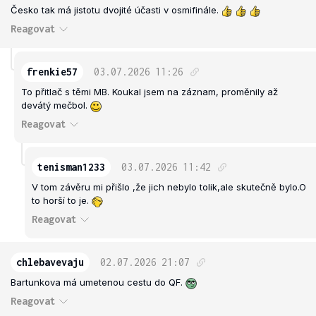
Česko tak má jistotu dvojité účasti v osmifinále.
Reagovat
frenkie57
03.07.2026
11:26
To přitlač s těmi MB. Koukal jsem na záznam, proměnily až
devátý mečbol.
Reagovat
tenisman1233
03.07.2026
11:42
V tom závěru mi přišlo ,že jich nebylo tolik,ale skutečně bylo.O
to horší to je.
Reagovat
chlebavevaju
02.07.2026
21:07
Bartunkova má umetenou cestu do QF.
Reagovat