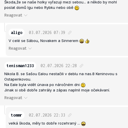
Škoda,že se naše holky vyřazuji mezi sebou... a někdo by mohl
poslat domů Igu nebo Rybku nebo obě
Reagovat
aligo
03.07.2026
07:39
V celé se Sábou, Novakem a Sinnerem
Reagovat
tenisman1233
02.07.2026
22:28
Nikola B. se Sašou Ealou nestačili v deblu na nas.8 Keninovou s
Ostapenkovou.
Na Eale byla vidět únava po náročném dni
Jinak si obě dobře zahrály a zápas naplnil moje očekávaní.
Reagovat
tommr
02.07.2026
22:33
velká škoda, měly to dobře rozehraný ...