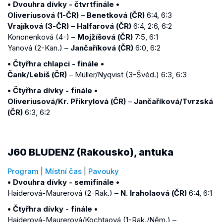
• Dvouhra dívky - čtvrtfinále •
Oliveriusová (1-ČR)
–
Benetková (ČR)
6:4, 6:3
Vrajíková (3-ČR)
–
Halfarová (ČR)
6:4, 2:6, 6:2
Kononenková (4-) –
Mojžíšová (ČR)
7:5, 6:1
Yanová (2-Kan.) –
Jančaříková (ČR)
6:0, 6:2
• Čtyřhra chlapci - finále •
Čank/Lebiš (ČR)
– Müller/Nyqvist (3-Švéd.) 6:3, 6:3
• Čtyřhra dívky - finále •
Oliveriusová/Kr. Přikrylová (ČR)
–
Jančaříková/Tvrzská
(ČR)
6:3, 6:2
J60 BLUDENZ (Rakousko), antuka
Program
|
Místní čas
|
Pavouky
• Dvouhra dívky - semifinále •
Haiderová-Maurerová (2-Rak.) –
N. Iraholaová (ČR)
6:4, 6:1
• Čtyřhra dívky - finále •
Haiderová-Maurerová/Kochtaová (1-Rak./Něm.) –