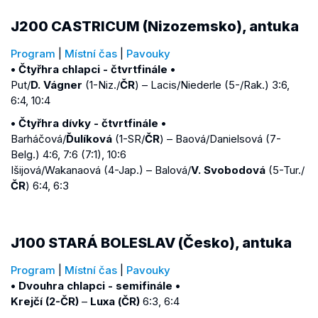
J200 CASTRICUM (Nizozemsko), antuka
Program
|
Místní čas
|
Pavouky
• Čtyřhra chlapci - čtvrtfinále •
Put/
D. Vágner
(1-Niz./
ČR
) – Lacis/Niederle (5-/Rak.) 3:6,
6:4, 10:4
• Čtyřhra dívky - čtvrtfinále •
Barháčová/
Ďulíková
(1-SR/
ČR
) – Baová/Danielsová (7-
Belg.) 4:6, 7:6 (7:1), 10:6
Išijová/Wakanaová (4-Jap.) – Balová/
V. Svobodová
(5-Tur./
ČR
) 6:4, 6:3
J100 STARÁ BOLESLAV (Česko), antuka
Program
|
Místní čas
|
Pavouky
• Dvouhra chlapci - semifinále •
Krejčí (2-ČR)
–
Luxa (ČR)
6:3, 6:4