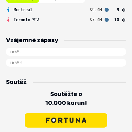
Montreal
$9.4M
9
Toronto WTA
$7.4M
10
Vzájemné zápasy
Soutěž
Soutěžte o
10.000 korun!