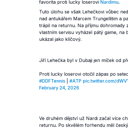
favorita proti lucky loserovi
Nardimu
.
Tuto úlohu se však Lehečkovi vůbec nedařil
nad antukářem Marcem Trungellitim a p
trápil na returnu. Na příjmu dohromady z
vlastním servisu vyházel pátý game, na 
ukázal jako klíčový.
Jiří Lehečka byl v Dubaji jen míček od p
Proti lucky loserovi otočil zápas po setec
#DDFTennis
|
#ATP
pic.twitter.com/dW
February 24, 2026
Ve druhém dějství už Nardi začal více 
returnu. Po skvělém forhendu měl český 