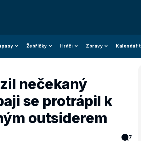
ápasy
Žebříčky
Hráči
Zprávy
Kalendář t
zil nečekaný
ji se protrápil k
sným outsiderem
7