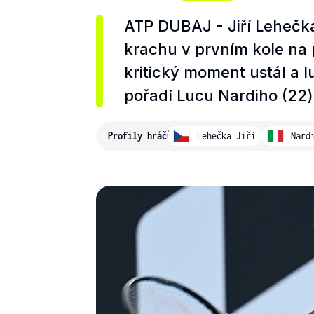
ATP DUBAJ - Jiří Lehečka
krachu v prvním kole na p
kritický moment ustál a l
pořadí Lucu Nardiho (22) 
Profily hráčů
Lehečka Jiří
Nard