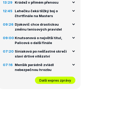
13:29
Krádež v přímém přenosu
12:45
Lehečku čeká těžký boj o
čtvrtfinále na Masters
09:26
Djokovič chce drastickou
změnu tenisových pravidel
09:00
Knutsonová o největší titul,
Palicová o další finále
07:20
Siniaková po nešťastné skreči
slaví drtivé vítězství
07:16
Menšík parádně zvládl
nebezpečnou hrozbu
Další expres zprávy