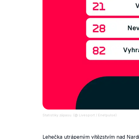
Statistiky zápasu. (@ Livesport / Enetpulse)
Lehečka utrápeným vítězstvím nad Nardim