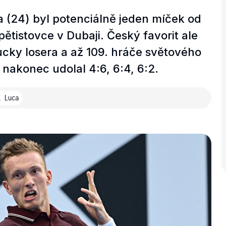
 (24) byl potenciálně jeden míček od
ětistovce v Dubaji. Český favorit ale
ucky losera a až 109. hráče světového
nakonec udolal 4:6, 6:4, 6:2.
i Luca