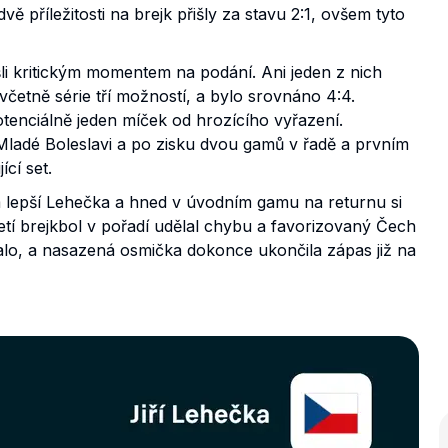
vě příležitosti na brejk přišly za stavu 2:1, ovšem tyto
ošli kritickým momentem na podání. Ani jeden z nich
včetně série tří možností, a bylo srovnáno 4:4.
otenciálně jeden míček od hrozícího vyřazení.
Mladé Boleslavi a po zisku dvou gamů v řadě a prvním
ící set.
 lepší Lehečka a hned v úvodním gamu na returnu si
etí brejkbol v pořadí udělal chybu a favorizovaný Čech
alo, a nasazená osmička dokonce ukončila zápas již na