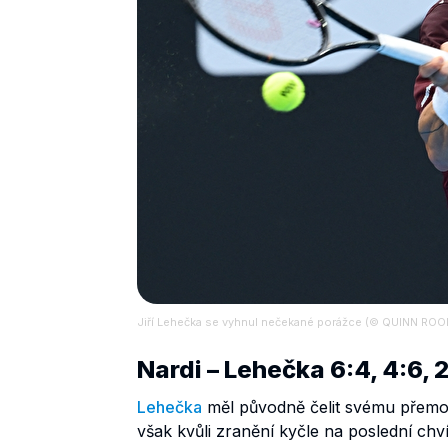
Jiří Lehečka se vyhnul nečekané porážce (© QUINN R
Nardi – Lehečka 6:4, 4:6, 
Lehečka
měl původně čelit svému přemoži
však kvůli zranění kyčle na poslední chví