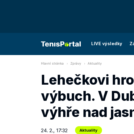
LIVE výsledky
Z
Hlavní stránka
Zprávy
Aktuality
Lehečkovi hro
výbuch. V Duba
výhře nad ja
24. 2., 17:32
Aktuality