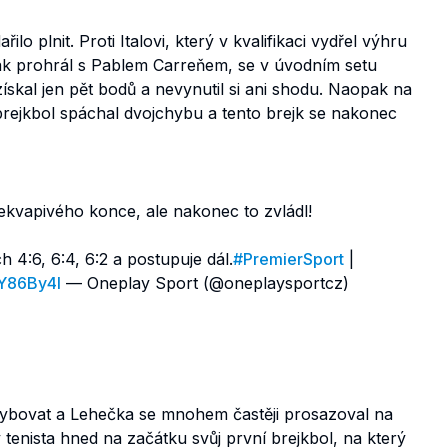
o plnit. Proti Italovi, který v kvalifikaci vydřel výhru
ak prohrál s Pablem Carreňem, se v úvodním setu
ískal jen pět bodů a nevynutil si ani shodu. Naopak na
brejkbol spáchal dvojchybu a tento brejk se nakonec
řekvapivého konce, ale nakonec to zvládl!
h 4:6, 6:4, 6:2 a postupuje dál.
#PremierSport
|
VY86By4l
— Oneplay Sport (@oneplaysportcz)
chybovat a Lehečka se mnohem častěji prosazoval na
tenista hned na začátku svůj první brejkbol, na který