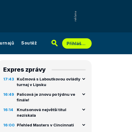
urnajů
Soutěž
Přihlášení
Expres zprávy
17:43
Kučmová s Laboutkovou ovládly
turnaj v Lipsku
16:49
Palicová je znovu po týdnu ve
finále!
16:14
Knutsonová největší titul
nezískala
16:00
Přehled Masters v Cincinnati