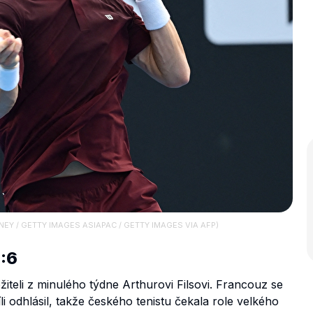
OONEY / GETTY IMAGES ASIAPAC / GETTY IMAGES VIA AFP)
2:6
teli z minulého týdne Arthurovi Filsovi. Francouz se
li odhlásil, takže českého tenistu čekala role velkého