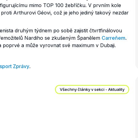
figurujícímu mimo TOP 100 žebříčku. V prvním kole
proti Arthurovi Géovi, což je jeho jediný takový nezdar
nista druhým týdnem po sobě zajistit čtvrtfinálovou
přemožitelů Nardiho se zkušeným Španělem
Carreňem
.
a poprvé a může vyrovnat své maximum v Dubaji.
sport Zprávy
.
Všechny články v sekci - Aktuality