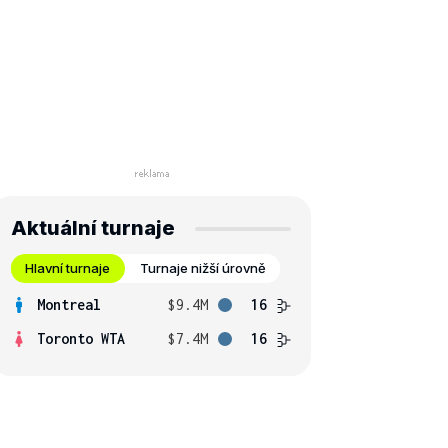
Aktuální turnaje
Hlavní turnaje
Turnaje nižší úrovně
Montreal
$9.4M
16
Toronto WTA
$7.4M
16