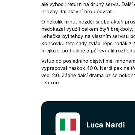
ale vyhodil return na druhý servis. Další d
hrozby Ital aktivní hrou odvrátil.
O několik minut později si oba aktéři pr
nedokázal využít celkem čtyři brejkboly, 
Lehečka byl tehdy na vlastním servisu p
Koncovku této sady zvládl lépe rodák z 
brejku si po hodině a půl vynutil rozhoduj
Vstup do posledního dějství měl mnohem
vypracoval náskok 40:0. Nardi pak na tř
vedl 2:0. Žádné další drama už se nekon
returnu.