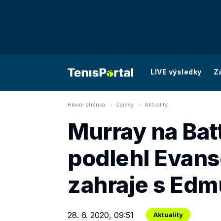
LIVE výsledky
Z
Hlavní stránka
Zprávy
Aktuality
Murray na Batt
podlehl Evansov
zahraje s Ed
28. 6. 2020, 09:51
Aktuality