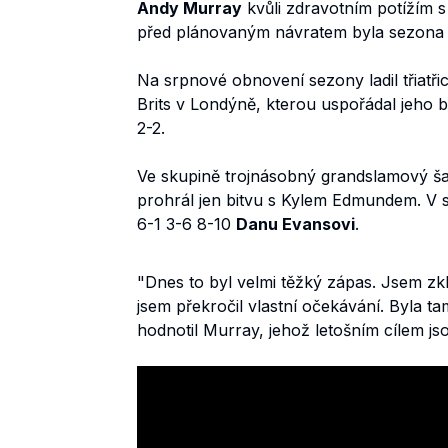
Andy Murray
kvůli zdravotním potížím s
před plánovaným návratem byla sezona p
Na srpnové obnovení sezony ladil třiatřice
Brits v Londýně, kterou uspořádal jeho b
2-2.
Ve skupině trojnásobný grandslamový š
prohrál jen bitvu s Kylem Edmundem. V s
6-1 3-6 8-10
Danu Evansovi
.
"Dnes to byl velmi těžký zápas. Jsem zk
jsem překročil vlastní očekávání. Byla t
hodnotil Murray, jehož letošním cílem j