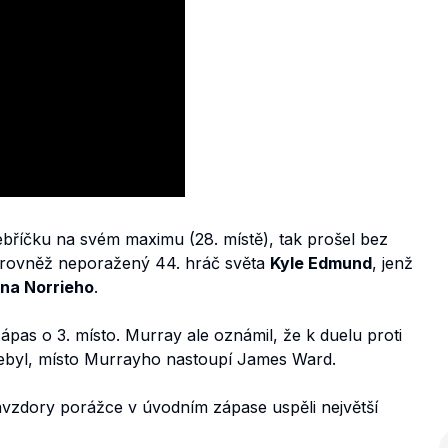
žebříčku na svém maximu (28. místě), tak prošel bez
á rovněž neporažený 44. hráč světa
Kyle Edmund
, jenž
na Norrieho
.
ápas o 3. místo. Murray ale oznámil, že k duelu proti
nebyl, místo Murrayho nastoupí James Ward.
avzdory porážce v úvodním zápase uspěli největší