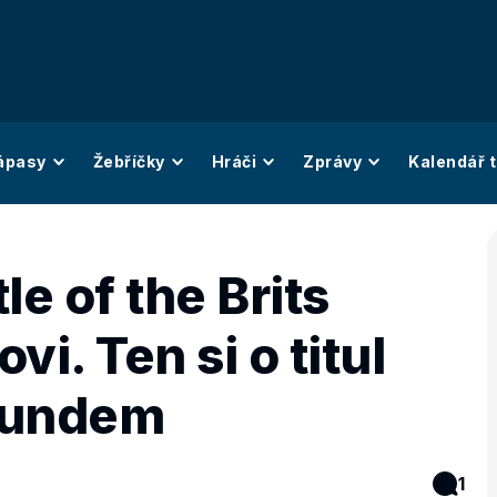
ápasy
Žebříčky
Hráči
Zprávy
Kalendář t
le of the Brits
i. Ten si o titul
mundem
1