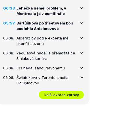
06:33
Lehečka neměl problém, v
Montrealu je v osmifinále
05:57
Bartůňková po třísetovém boji
podlehla Anisimovové
06.08.
Alcaraz by podle experta měl
ukončit sezonu
06.08.
Pegulaová nadělila přemožitelce
Siniakové kanára
06.08.
Fils nedal šanci Navonemu
06.08.
Šwiateková v Torontu smetla
Golubicovou
Další expres zprávy