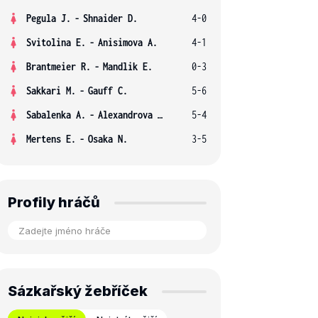
Pegula J.
-
Shnaider D.
4-0
Svitolina E.
-
Anisimova A.
4-1
Brantmeier R.
-
Mandlik E.
0-3
Sakkari M.
-
Gauff C.
5-6
Sabalenka A.
-
Alexandrova E.
5-4
Mertens E.
-
Osaka N.
3-5
Profily hráčů
Sázkařský žebříček