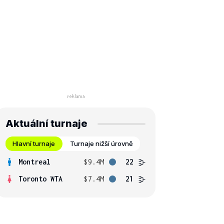
Aktuální turnaje
Hlavní turnaje
Turnaje nižší úrovně
Montreal
$9.4M
22
Toronto WTA
$7.4M
21