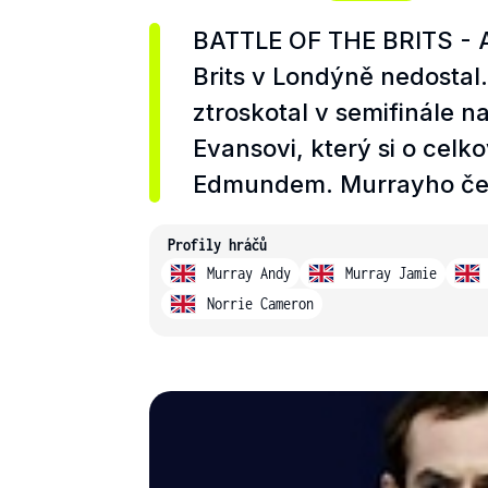
BATTLE OF THE BRITS - An
Brits v Londýně nedosta
ztroskotal v semifinále n
Evansovi, který si o celk
Edmundem. Murrayho čeká 
Profily hráčů
Murray Andy
Murray Jamie
Norrie Cameron