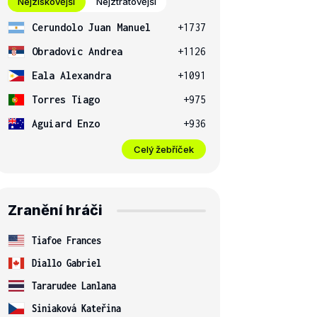
Nejziskovější
Nejztrátovější
Cerundolo Juan Manuel
+1737
Obradovic Andrea
+1126
Eala Alexandra
+1091
Torres Tiago
+975
Aguiard Enzo
+936
Celý žebříček
Zranění hráči
Tiafoe Frances
Diallo Gabriel
Tararudee Lanlana
Siniaková Kateřina