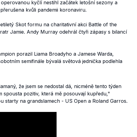
 operovanou kyčlí nestihl začátek letošní sezony a
řerušena kvůli pandemii koronaviru.
tiletý Skot formu na charitativní akci Battle of the
ratr Jamie. Andy Murray odehrál čtyři zápasy s bilancí
ampion porazil Liama Broadyho a Jamese Warda,
obotním semifinále bývalá světová jednička podlehla
lamaný, že jsem se nedostal dá, nicméně tento týden
am spousta pozitiv, která mě posouvají kupředu,"
sou starty na grandslamech - US Open a Roland Garros.