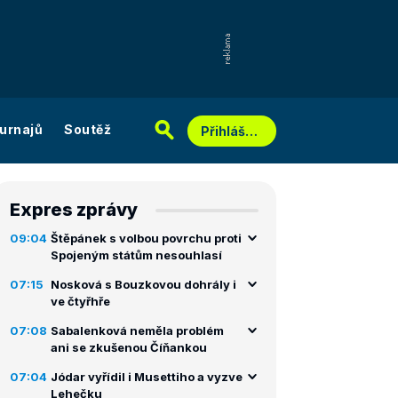
urnajů
Soutěž
Přihlášení
Expres zprávy
09:04
Štěpánek s volbou povrchu proti
Spojeným státům nesouhlasí
07:15
Nosková s Bouzkovou dohrály i
ve čtyřhře
07:08
Sabalenková neměla problém
ani se zkušenou Číňankou
07:04
Jódar vyřídil i Musettiho a vyzve
Lehečku