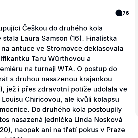
76
pující Češkou do druhého kola
 stala Laura Samson (16). Finalistka
 na antuce ve Stromovce deklasovala
lifikantku Taru Würthovou a
emiéru na turnaji WTA. O postup do
ahrát s druhou nasazenou krajankou
, jež i přes zdravotní potíže udolala ve
Louisu Chiricovou, ale kvůli kolapsu
emocnice. Do druhého kola postoupily
letos nasazená jednička Linda Nosková
20), naopak ani na třetí pokus v Praze