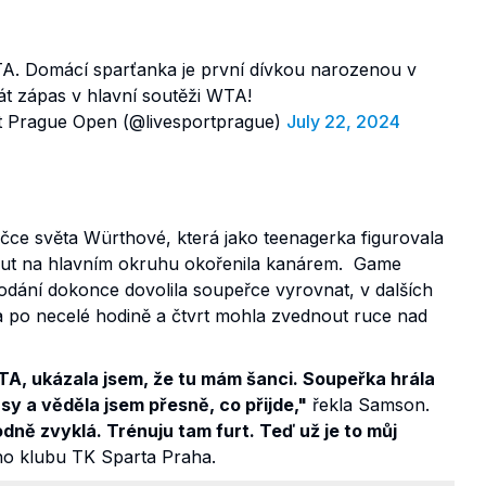
A. Domácí sparťanka je první dívkou narozenou v
át zápas v hlavní soutěži WTA!
 Prague Open (@livesportprague)
July 22, 2024
áčce světa Würthové, která jako teenagerka figurovala
but na hlavním okruhu okořenila kanárem. Game
 podání dokonce dovolila soupeřce vyrovnat, v dalších
y a po necelé hodině a čtvrt mohla zvednout ruce nad
TA, ukázala jsem, že tu mám šanci. Soupeřka hrála
pasy a věděla jsem přesně, co přijde,"
řekla Samson.
dně zvyklá. Trénuju tam furt. Teď už je to můj
ho klubu TK Sparta Praha.