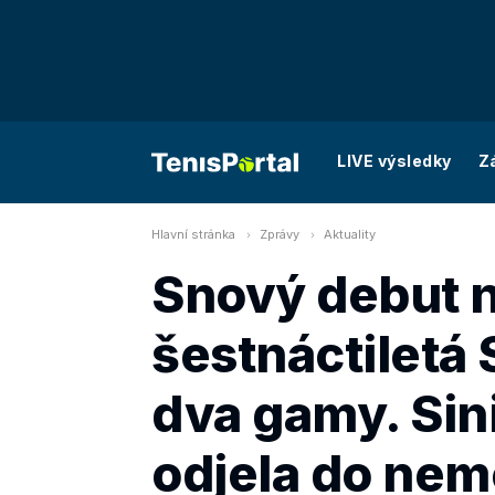
LIVE výsledky
Z
Hlavní stránka
Zprávy
Aktuality
Snový debut 
šestnáctiletá 
dva gamy. Sin
odjela do ne