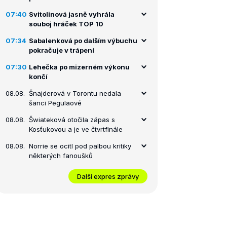
07:40
Svitolinová jasně vyhrála
souboj hráček TOP 10
07:34
Sabalenková po dalším výbuchu
pokračuje v trápení
07:30
Lehečka po mizerném výkonu
končí
08.08.
Šnajderová v Torontu nedala
šanci Pegulaové
08.08.
Šwiateková otočila zápas s
Kosťukovou a je ve čtvrtfinále
08.08.
Norrie se ocitl pod palbou kritiky
některých fanoušků
Další expres zprávy