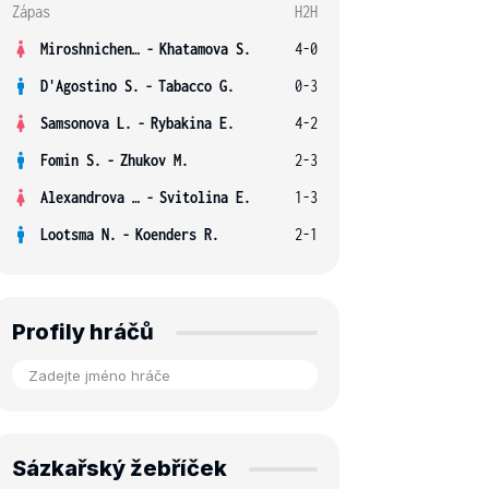
Zápas
H2H
Miroshnichenko V.
-
Khatamova S.
4-0
D'Agostino S.
-
Tabacco G.
0-3
Samsonova L.
-
Rybakina E.
4-2
Fomin S.
-
Zhukov M.
2-3
Alexandrova E.
-
Svitolina E.
1-3
Lootsma N.
-
Koenders R.
2-1
Profily hráčů
Sázkařský žebříček