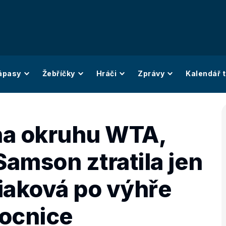
ápasy
Žebříčky
Hráči
Zprávy
Kalendář t
na okruhu WTA,
Samson ztratila jen
iaková po výhře
mocnice