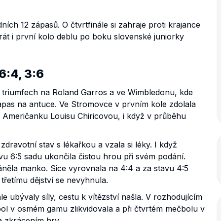
ích 12 zápasů. O čtvrtfinále si zahraje proti krajance
hrát i první kolo deblu po boku slovenské juniorky
6:4, 3:6
 triumfech na Roland Garros a ve Wimbledonu, kde
ý zápas na antuce. Ve Stromovce v prvním kole zdolala
:3 Američanku Louisu Chiricovou, i když v průběhu
zdravotní stav s lékařkou a vzala si léky. I když
vu 6:5 sadu ukončila čistou hrou při svém podání.
ěla manko. Sice vyrovnala na 4:4 a za stavu 4:5
třetímu dějství se nevyhnula.
 ubývaly síly, cestu k vítězství našla. V rozhodujícím
kbol v osmém gamu zlikvidovala a při čtvrtém mečbolu v
 zkrácením hry.