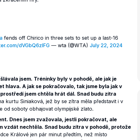
a
fends off Chirico in three sets to set up a last-16
itter.com/dVGbQ6zIFG
— wta (@WTA)
July 22, 2024
šlávala jsem. Tréninky byly v pohodě, ale jak je
t hlava. A jak se pokračovalo, tak jsme byla jak v
prostředí jsem chtěla hrát dál. Snad budu zítra
urtu Siniaková, jež by se zítra měla představit i v
e od soboty obhajovat olympijské zlato.
nt. Dnes jsem zvažovala, jestli pokračovat, ale
m vzdát nechtěla. Snad budu zítra v pohodě, protože
ce Králové jen pár minut předtím, než místo