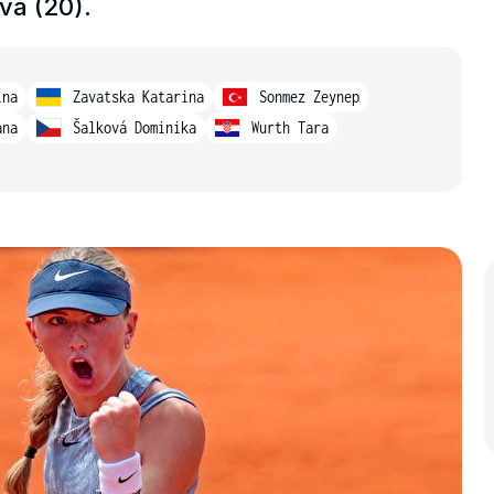
vá (20).
ina
Zavatska Katarina
Sonmez Zeynep
ana
Šalková Dominika
Wurth Tara