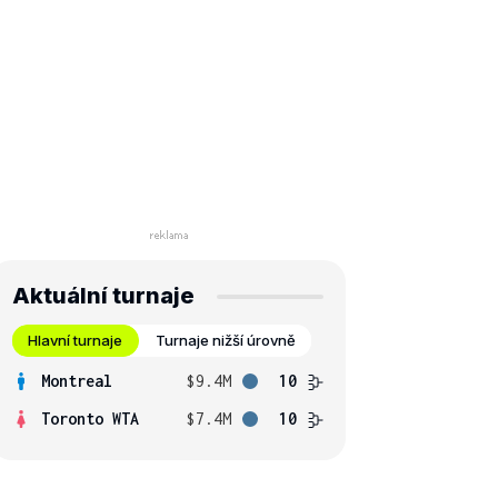
Aktuální turnaje
Hlavní turnaje
Turnaje nižší úrovně
Montreal
$9.4M
10
Toronto WTA
$7.4M
10