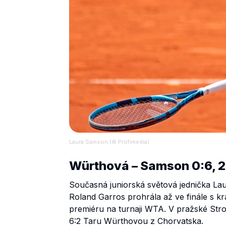
Laura Samson (© Profimedia)
Würthová – Samson 0:6, 2
Současná juniorská světová jednička Laur
Roland Garros prohrála až ve finále s k
premiéru na turnaji WTA. V pražské Strom
6:2 Taru Würthovou z Chorvatska.