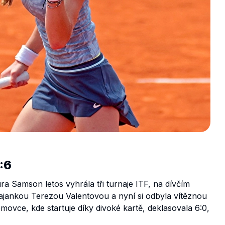
:6
a Samson letos vyhrála tři turnaje ITF, na dívčím
rajankou Terezou Valentovou a nyní si odbyla vítěznou
ovce, kde startuje díky divoké kartě, deklasovala 6:0,