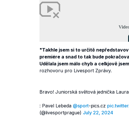
"Takhle jsem si to určitě nepředstavov
premiére a snad to tak bude pokračova
Udělala jsem málo chyb a celkjově jsem
rozhovoru pro Livesport Zprávy.
Bravo! Juniorská světová jednička Laur
: Pavel Lebeda
@sport
-pics.cz
pic.twit
(@livesportprague)
July 22, 2024