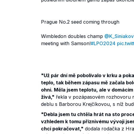
Prague No.2 seed coming through
Wimbledon doubles champ
@K_Siniakov
meeting with Samson!
#LPO2024
pic.tw
"Už pár dní mě pobolívalo v krku a poka
teplo, tak během zápasu mě začala bole
ohni. Měla jsem teplotu, ale v domácím 
živá,"
řekla v pozápasovém rozhovoru na k
deblu s Barborou Krejčíkovou, s níž bud
"Debla jsem tu chtěla hrát na sto proce
vzhledem k tomu příznivému vývoji jse
chci pokračovat,"
dodala rodačka z Hrad