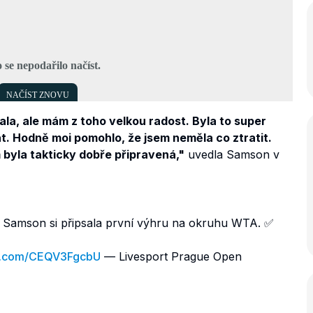
ala, ale mám z toho velkou radost. Byla to super
t. Hodně moi pomohlo, že jsem neměla co ztratit.
 byla takticky dobře připravená,"
uvedla Samson v
a Samson si připsala první výhru na okruhu WTA. ✅
ter.com/CEQV3FgcbU
— Livesport Prague Open