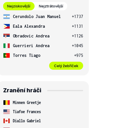
Nejziskovější
Nejztrátovější
Cerundolo Juan Manuel
+1737
Eala Alexandra
+1131
Obradovic Andrea
+1126
Guerrieri Andrea
+1045
Torres Tiago
+975
Celý žebříček
Zranění hráči
Minnen Greetje
Tiafoe Frances
Diallo Gabriel