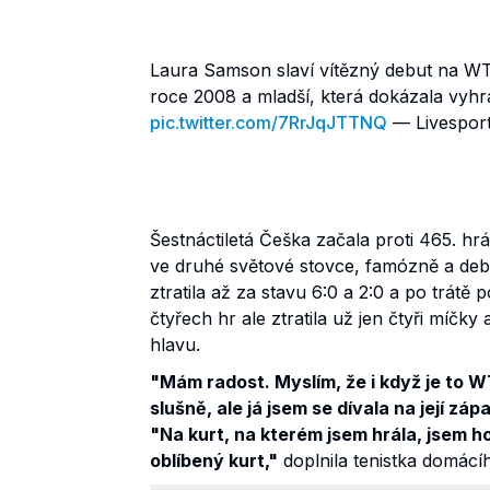
Laura Samson slaví vítězný debut na WT
roce 2008 a mladší, která dokázala vyhr
pic.twitter.com/7RrJqJTTNQ
— Livesport
Šestnáctiletá Češka začala proti 465. hr
ve druhé světové stovce, famózně a de
ztratila až za stavu 6:0 a 2:0 a po trátě
čtyřech hr ale ztratila už jen čtyři míčk
hlavu.
"Mám radost. Myslím, že i když je to W
slušně, ale já jsem se dívala na její zá
"Na kurt, na kterém jsem hrála, jsem ho
oblíbený kurt,"
doplnila tenistka domácí