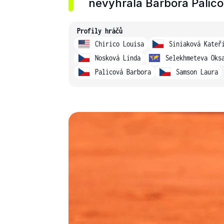
nevyhrála Barbora Palico
Profily hráčů
Chirico Louisa
Siniaková Kateř
Nosková Linda
Selekhmeteva Oks
Palicová Barbora
Samson Laura