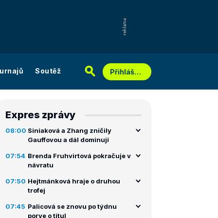
urnajů
Soutěž
Přihlášení
Expres zprávy
08:00
Siniaková a Zhang zničily
Gauffovou a dál dominují
07:54
Brenda Fruhvirtová pokračuje v
návratu
07:50
Hejtmánková hraje o druhou
trofej
07:45
Palicová se znovu po týdnu
porve o titul