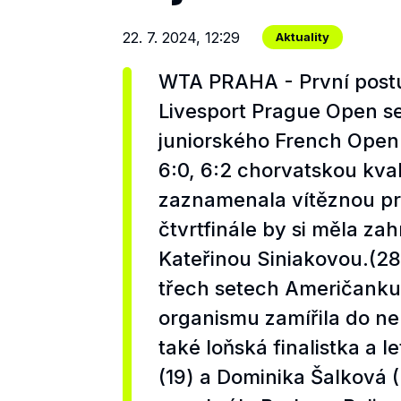
22. 7. 2024, 12:29
Aktuality
WTA PRAHA - První postu
Livesport Prague Open se
juniorského French Open
6:0, 6:2 chorvatskou kva
zaznamenala vítěznou pr
čtvrtfinále by si měla z
Kateřinou Siniakovou.(28)
třech setech Američanku 
organismu zamířila do n
také loňská finalistka a 
(19) a Dominika Šalková (