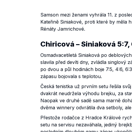
Samson mezi ženami vyhrála 11. z posledn
Kateřině Siniakové, proti které by měla 
Rénáty Jamrichové.
Chiricová – Siniaková 5:7, 
Osmadvacetiletá Siniaková po deblových
slavila před devíti dny, zvládla singlov
po dvou a půl hodinách boje 7:5, 4:6, 6
zápasu bojovala s teplotou.
Česká tenistka už prvním setu řešila svůj 
dvakrát neudržela výhodu brejku, za sta
Naopak ve druhé sadě sama marně dohán
dvěma winnery odvrátila dva setboly, ale 
Přestože rodačce z Hradce Králové rychle
setu na servisu nezaváhala, jediný brej
posledním dlouhém gamu zápas ukončila