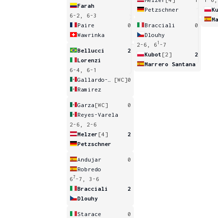
Farah
Petzschner
K
6-2, 6-3
M
Paire
0
Bracciali
0
Wawrinka
Dlouhy
1
2-6, 6
-7
Bellucci
2
Kubot
[2]
2
Lorenzi
Marrero Santana
6-4, 6-1
Gallardo-Valles
[WC]
0
Ramirez
Garza
[WC]
0
Reyes-Varela
2-6, 2-6
Melzer
[4]
2
Petzschner
Andujar
0
Robredo
7
6
-7, 3-6
Bracciali
2
Dlouhy
Starace
0