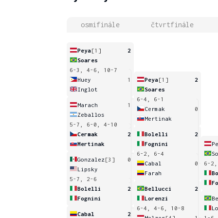
osmifinále
čtvrtfinále
Peya
[1]
2
Soares
6-3, 4-6, 10-7
Huey
1
Peya
[1]
2
Inglot
Soares
6-4, 6-1
Marach
1
Cermak
0
Zeballos
Mertinak
5-7, 6-0, 4-10
Cermak
2
Bolelli
2
Mertinak
Fognini
P
6-2, 6-4
S
Gonzalez
[3]
0
Cabal
0
6-2,
Lipsky
Farah
B
5-7, 2-6
F
Bolelli
2
Bellucci
2
Fognini
Lorenzi
B
6-4, 4-6, 10-8
L
Cabal
2
Melzer
[4]
1
1-6,