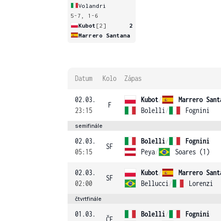
Volandri
5-7, 1-6
Kubot
[2]
2
Marrero Santana
Datum
Kolo
Zápas
02.03.
Kubot
/
Marrero Sant
F
23:15
Bolelli
/
Fognini
semifinále
02.03.
Bolelli
/
Fognini
SF
05:15
Peya
/
Soares (1)
02.03.
Kubot
/
Marrero Sant
SF
02:00
Bellucci
/
Lorenzi
čtvrtfinále
01.03.
Bolelli
/
Fognini
ČF