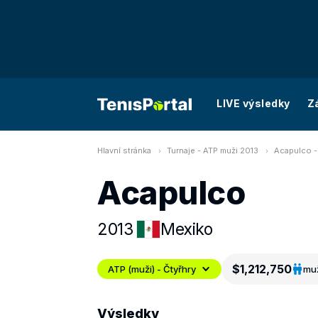
LIVE výsledky
Z
Hlavní stránka
Turnaje - ATP muži 2013
Acapulco -
Acapulco
2013
Mexiko
$1,212,750
ATP (muži) - Čtyřhry
mu
Výsledky