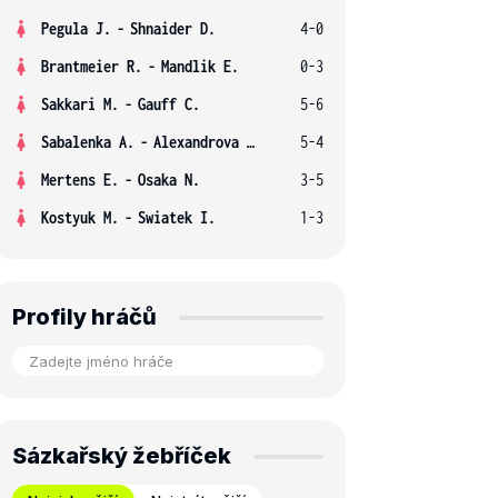
Pegula J.
-
Shnaider D.
4-0
Brantmeier R.
-
Mandlik E.
0-3
Sakkari M.
-
Gauff C.
5-6
Sabalenka A.
-
Alexandrova E.
5-4
Mertens E.
-
Osaka N.
3-5
Kostyuk M.
-
Swiatek I.
1-3
Profily hráčů
Sázkařský žebříček