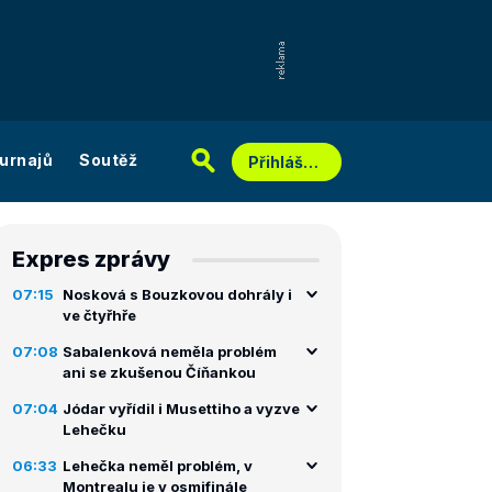
urnajů
Soutěž
Přihlášení
Expres zprávy
07:15
Nosková s Bouzkovou dohrály i
ve čtyřhře
07:08
Sabalenková neměla problém
ani se zkušenou Číňankou
07:04
Jódar vyřídil i Musettiho a vyzve
Lehečku
06:33
Lehečka neměl problém, v
Montrealu je v osmifinále