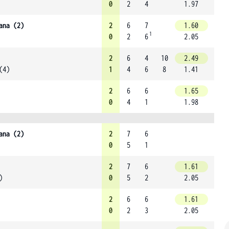
0
2
4
1.97
ana (2)
2
6
7
1.60
1
0
2
6
2.05
2
6
4
10
2.49
(4)
1
4
6
8
1.41
2
6
6
1.65
0
4
1
1.98
ana (2)
2
7
6
0
5
1
2
7
6
1.61
)
0
5
2
2.05
2
6
6
1.61
0
2
3
2.05