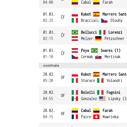
04:00
Cabal
/
Farah
01.03.
Kubot
/
Marrero Sant
ČF
02:25
Bracciali
/
Dlouhy
01.03.
Bellucci
/
Lorenzi
ČF
02:15
Melzer
/
Petzschner 
01.03.
Peya
/
Soares (1)
ČF
01:10
Cermak
/
Mertinak
osmifinále
28.02.
Kubot
/
Marrero Sant
OF
05:20
Starace
/
Volandri
28.02.
Bolelli
/
Fognini
OF
04:55
Gonzalez
/
Lipsky (3
28.02.
Cabal
/
Farah
OF
04:15
Paire
/
Wawrinka