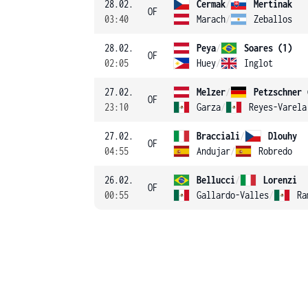
28.02.
Cermak
/
Mertinak
OF
03:40
Marach
/
Zeballos
28.02.
Peya
/
Soares (1)
OF
02:05
Huey
/
Inglot
27.02.
Melzer
/
Petzschner 
OF
23:10
Garza
/
Reyes-Varela
27.02.
Bracciali
/
Dlouhy
OF
04:55
Andujar
/
Robredo
26.02.
Bellucci
/
Lorenzi
OF
00:55
Gallardo-Valles
/
Ra