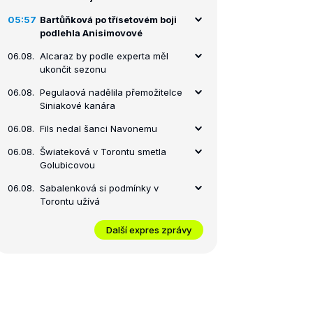
05:57
Bartůňková po třísetovém boji
podlehla Anisimovové
06.08.
Alcaraz by podle experta měl
ukončit sezonu
06.08.
Pegulaová nadělila přemožitelce
Siniakové kanára
06.08.
Fils nedal šanci Navonemu
06.08.
Šwiateková v Torontu smetla
Golubicovou
06.08.
Sabalenková si podmínky v
Torontu užívá
Další expres zprávy