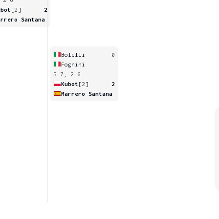
ubot
[2]
2
arrero Santana
Bolelli
0
Fognini
5-7, 2-6
Kubot
[2]
2
Marrero Santana