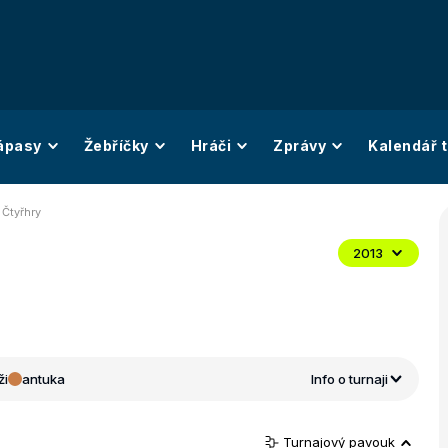
ápasy
Žebříčky
Hráči
Zprávy
Kalendář t
 Čtyřhry
2013
ži
antuka
Info o turnaji
Turnajový pavouk