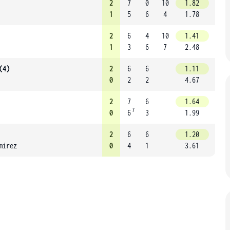
2
7
0
10
1.82
1
5
6
4
1.78
2
6
4
10
1.41
1
3
6
7
2.48
(4)
2
6
6
1.11
0
2
2
4.67
2
7
6
1.64
7
0
6
3
1.99
2
6
6
1.20
mirez
0
4
1
3.61