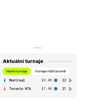
Aktuální turnaje
Hlavní turnaje
Turnaje nižší úrovně
Montreal
$9.4M
22
Toronto WTA
$7.4M
21