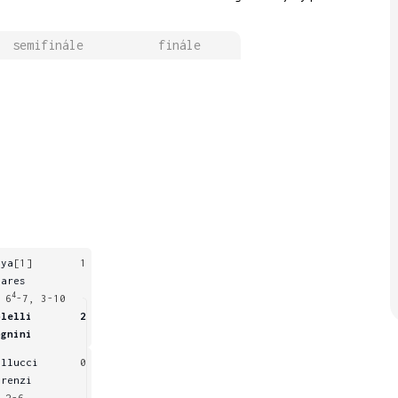
semifinále
finále
eya
[1]
1
oares
4
 6
-7, 3-10
olelli
2
ognini
ellucci
0
orenzi
 2-6