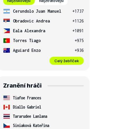
Nejziskovější
Nejztrátovější
Cerundolo Juan Manuel
+1737
Obradovic Andrea
+1126
Eala Alexandra
+1091
Torres Tiago
+975
Aguiard Enzo
+936
Celý žebříček
Zranění hráči
Tiafoe Frances
Diallo Gabriel
Tararudee Lanlana
Siniaková Kateřina