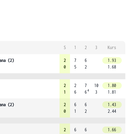
S
1
2
3
Kurs
ana (2)
2
7
6
1.93
0
5
2
1.68
2
2
7
10
1.80
4
1
6
6
3
1.81
ana (2)
2
6
6
1.43
0
1
2
2.44
2
6
6
1.66