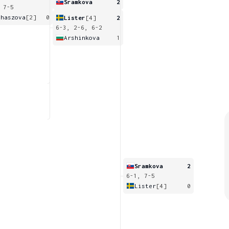
Sramkova
2
 7-5
uhaszova
[2]
0
Lister
[4]
2
6-3, 2-6, 6-2
Arshinkova
1
Sramkova
2
6-1, 7-5
Lister
[4]
0