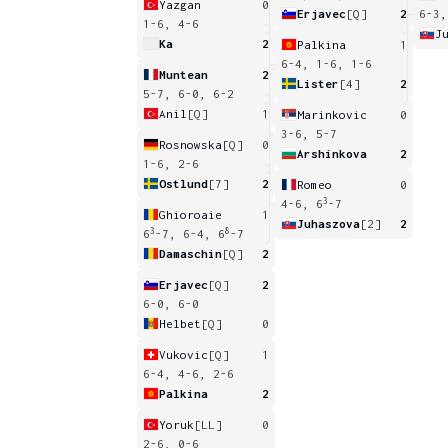
Yazgan
0
Erjavec
[Q]
2
6-3,
1-6, 4-6
J
Ka
2
Palkina
1
6-4, 1-6, 1-6
Muntean
2
Lister
[4]
2
5-7, 6-0, 6-2
Anil
[Q]
1
Marinkovic
0
3-6, 5-7
Rosnowska
[Q]
0
Arshinkova
2
1-6, 2-6
Ostlund
[7]
2
Romeo
0
3
4-6, 6
-7
Ghioroaie
1
Juhaszova
[2]
2
3
8
6
-7, 6-4, 6
-7
Damaschin
[Q]
2
Erjavec
[Q]
2
6-0, 6-0
Helbet
[Q]
0
Vukovic
[Q]
1
6-4, 4-6, 2-6
Palkina
2
Yoruk
[LL]
0
2-6, 0-6