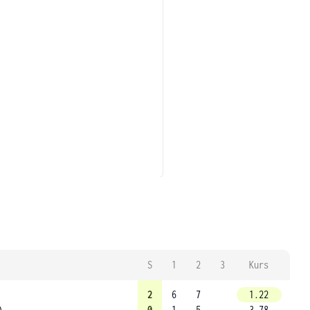
S
1
2
3
Kurs
2
6
7
1.22
)
0
1
5
3.78