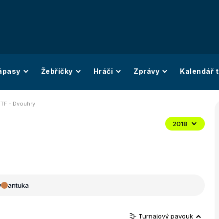
ápasy
Žebříčky
Hráči
Zprávy
Kalendář t
 ITF - Dvouhry
2018
y
antuka
Turnajový pavouk