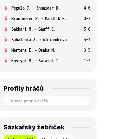
Pegula J.
-
Shnaider D.
4-0
Brantmeier R.
-
Mandlik E.
0-3
Sakkari M.
-
Gauff C.
5-6
Sabalenka A.
-
Alexandrova E.
5-4
Mertens E.
-
Osaka N.
3-5
Kostyuk M.
-
Swiatek I.
1-3
Profily hráčů
Sázkařský žebříček