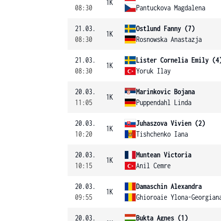
1K
08:30
Pantuckova Magdalena
21.03.
Ostlund Fanny (7)
1K
08:30
Rosnowska Anastazja
21.03.
Lister Cornelia Emily (4
1K
08:30
Yoruk Ilay
20.03.
Marinkovic Bojana
1K
11:05
Puppendahl Linda
20.03.
Juhaszova Vivien (2)
1K
10:20
Tishchenko Iana
20.03.
Muntean Victoria
1K
10:15
Anil Cemre
20.03.
Damaschin Alexandra
1K
09:55
Ghioroaie Ylona-Georgian
20.03.
Bukta Agnes (1)