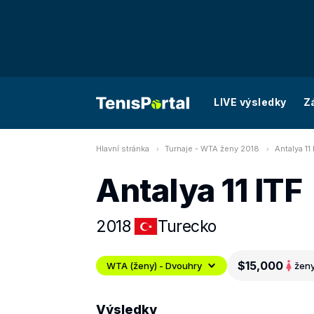
LIVE výsledky
Z
Hlavní stránka
Turnaje - WTA ženy 2018
Antalya 11
Antalya 11 ITF
2018
Turecko
$15,000
WTA (ženy) - Dvouhry
žen
Výsledky