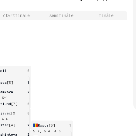
čtvrtfinále
semifinále
finále
noll
0
osca
[5]
1
ramkova
2
 6-1
stlund
[7]
0
rjavec
[Q]
0
 4-6
ister
[4]
2
Rosca
[5]
1
5-7, 6-4, 4-6
rshinkova
2