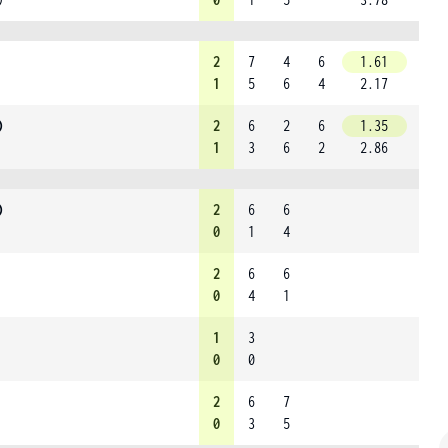
2
7
4
6
1.61
1
5
6
4
2.17
)
2
6
2
6
1.35
1
3
6
2
2.86
)
2
6
6
0
1
4
2
6
6
0
4
1
1
3
0
0
2
6
7
0
3
5