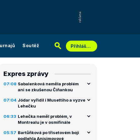
urnajů
Soutěž
Přihlášení
Expres zprávy
07:08
Sabalenková neměla problém
ani se zkušenou Číňankou
07:04
Jódar vyřídil i Musettiho a vyzve
Lehečku
06:33
Lehečka neměl problém, v
Montrealu je v osmifinále
05:57
Bartůňková po třísetovém boji
podlehla Anisimovové