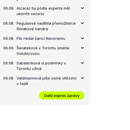
06.08.
Alcaraz by podle experta měl
ukončit sezonu
06.08.
Pegulaová nadělila přemožitelce
Siniakové kanára
06.08.
Fils nedal šanci Navonemu
06.08.
Šwiateková v Torontu smetla
Golubicovou
06.08.
Sabalenková si podmínky v
Torontu užívá
06.08.
Valdmannová píše osmé vítězství
v řadě
Další expres zprávy