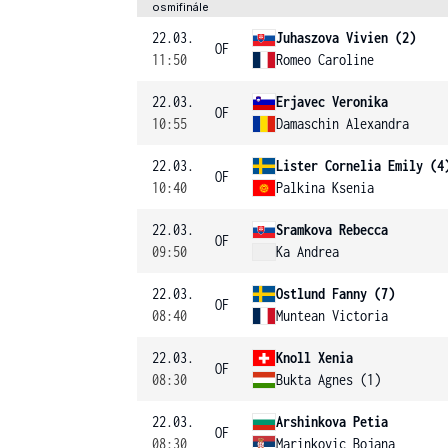
osmifinále
22.03.
Juhaszova Vivien (2)
OF
11:50
Romeo Caroline
22.03.
Erjavec Veronika
OF
10:55
Damaschin Alexandra
22.03.
Lister Cornelia Emily (4
OF
10:40
Palkina Ksenia
22.03.
Sramkova Rebecca
OF
09:50
Ka Andrea
22.03.
Ostlund Fanny (7)
OF
08:40
Muntean Victoria
22.03.
Knoll Xenia
OF
08:30
Bukta Agnes (1)
22.03.
Arshinkova Petia
OF
08:30
Marinkovic Bojana