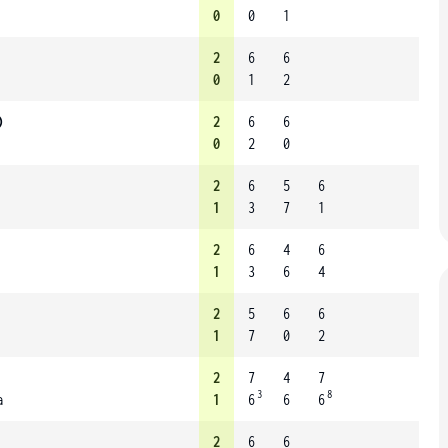
0
0
1
2
6
6
0
1
2
)
2
6
6
0
2
0
2
6
5
6
1
3
7
1
2
6
4
6
1
3
6
4
2
5
6
6
1
7
0
2
2
7
4
7
3
8
a
1
6
6
6
2
6
6