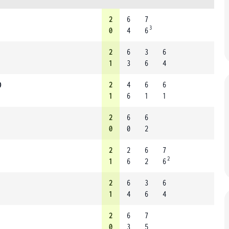
2
6
7
3
0
4
6
2
6
3
6
1
3
6
4
)
2
4
6
6
1
6
1
1
2
6
6
0
0
2
2
2
6
7
2
1
6
2
6
2
6
3
6
1
4
6
4
2
6
7
0
3
5