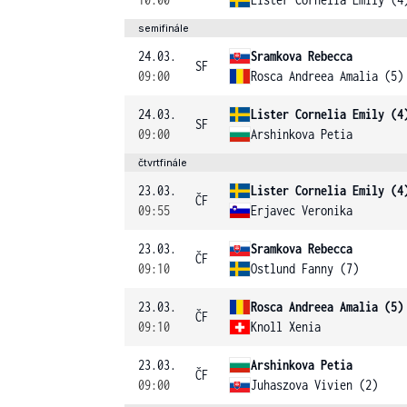
semifinále
24.03.
Sramkova Rebecca
SF
09:00
Rosca Andreea Amalia (5)
24.03.
Lister Cornelia Emily (4
SF
09:00
Arshinkova Petia
čtvrtfinále
23.03.
Lister Cornelia Emily (4
ČF
09:55
Erjavec Veronika
23.03.
Sramkova Rebecca
ČF
09:10
Ostlund Fanny (7)
23.03.
Rosca Andreea Amalia (5)
ČF
09:10
Knoll Xenia
23.03.
Arshinkova Petia
ČF
09:00
Juhaszova Vivien (2)