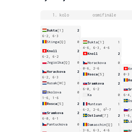
1. kolo
osmifinále
Bukta
[1]
2
6-2, 6-3
Stinga
[Q]
0
Bukta
[1]
1
4-6, 6-3, 4-6
Knoll
2
Knoll
2
6-2, 6-2
Jegiolka
[Q]
0
Horackova
0
0-6, 2-6
K
Horackova
2
Rosca
[5]
2
0-3
6-2, 6-3
R
Husak
[WC]
0
Sramkova
2
6-0, 6-2
S
Ukolova
0
Ka
0
6-4,
1-6, 1-6
O
Rosca
[5]
2
Muntean
1
2
6-2, 2-6, 6
-7
E
Sramkova
2
Ostlund
[7]
2
1-6,
6-0, 6-1
L
Pantuckova
0
Damaschin
[Q]
1
3-6, 6-3, 4-6
A