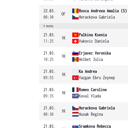
22.03.
Rosca Andreea Amalia (5)
OF
08:30
Horackova Gabriela
1. kolo
21.03.
Palkina Ksenia
1K
11:25
Vukovic Daniela
21.03.
Erjavec Veronika
1K
10:25
Helbet Julia
21.03.
Ka Andrea
1K
09:55
Yazgan Ebru Zeynep
21.03.
Romeo Caroline
1K
09:35
Koval Vlada
21.03.
Horackova Gabriela
1K
08:30
Husak Regina
21.03.
Sramkova Rebecca