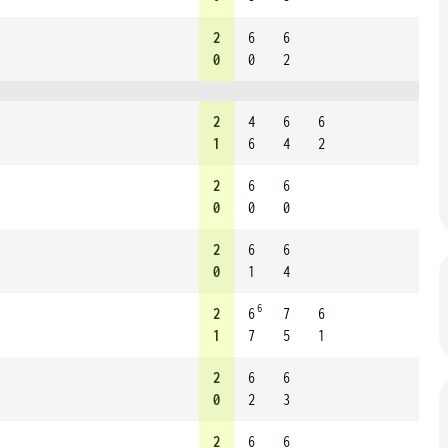
2
6
6
0
0
2
2
4
6
6
1
6
4
2
2
6
6
0
0
0
2
6
6
0
1
4
6
2
6
7
6
1
7
5
1
2
6
6
0
2
3
2
6
6