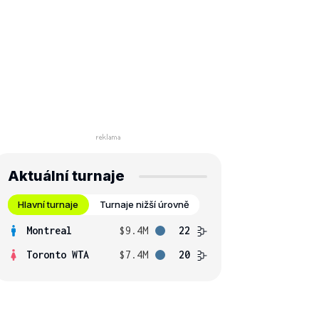
Aktuální turnaje
Hlavní turnaje
Turnaje nižší úrovně
Montreal
$9.4M
22
Toronto WTA
$7.4M
20