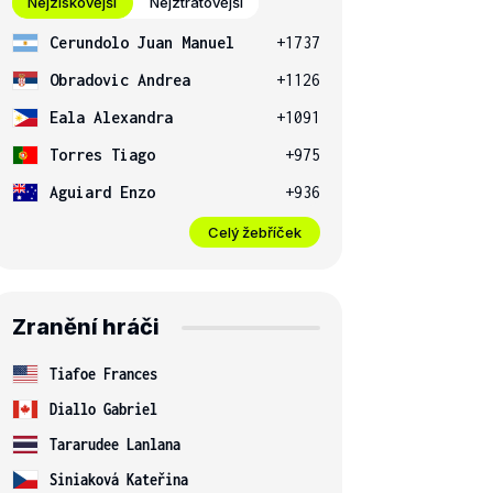
Nejziskovější
Nejztrátovější
Cerundolo Juan Manuel
+1737
Obradovic Andrea
+1126
Eala Alexandra
+1091
Torres Tiago
+975
Aguiard Enzo
+936
Celý žebříček
Zranění hráči
Tiafoe Frances
Diallo Gabriel
Tararudee Lanlana
Siniaková Kateřina