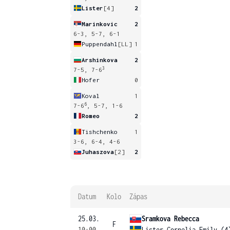
Lister
[4]
2
Marinkovic
2
6-3, 5-7, 6-1
Puppendahl
[LL]
1
Arshinkova
2
3
7-5, 7-6
Hofer
0
Koval
1
6
7-6
, 5-7, 1-6
Romeo
2
Tishchenko
1
3-6, 6-4, 4-6
Juhaszova
[2]
2
Datum
Kolo
Zápas
25.03.
Sramkova Rebecca
F
10:00
Lister Cornelia Emily (4