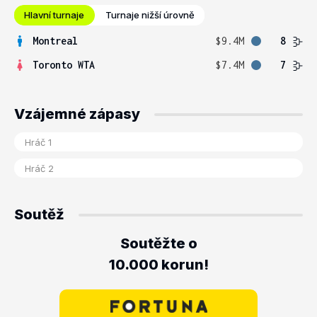
Hlavní turnaje
Turnaje nižší úrovně
Montreal
$9.4M
8
Toronto WTA
$7.4M
7
Vzájemné zápasy
Soutěž
Soutěžte o
10.000 korun!