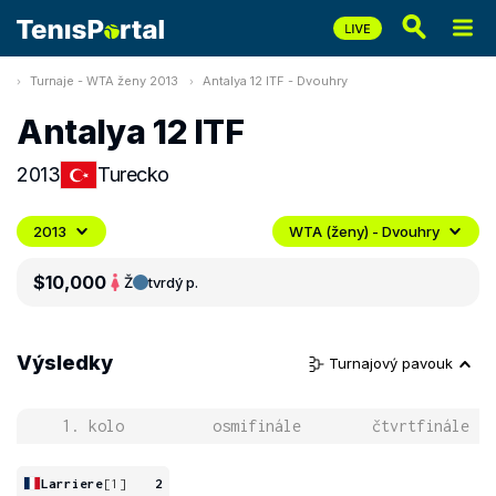
Turnaje - WTA ženy 2013
Antalya 12 ITF - Dvouhry
Antalya 12 ITF
2013
Turecko
2013
WTA (ženy) - Dvouhry
$10,000
Ž
tvrdý p.
Výsledky
Turnajový pavouk
1. kolo
osmifinále
čtvrtfinále
Larriere
[1]
2