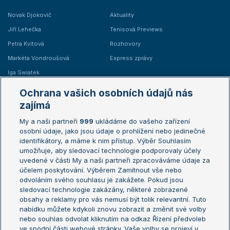
Novak Djokovič
Aktuality
Jiří Lehečka
Tenisová Previews
Petra Kvitová
Rozhovory
Markéta Vondroušová
Express zprávy
Iga Swiatek
Marie Bouzková
Ochrana vašich osobních údajů nás
Žebříčky
Kalendář turnajů
zajímá
My a naši partneři
999
ukládáme do vašeho zařízení
Žebříček ATP (muži)
Australian Open
osobní údaje, jako jsou údaje o prohlížení nebo jedinečné
Žebříček WTA (ženy)
French Open
identifikátory, a máme k nim přístup. Výběr Souhlasím
umožňuje, aby sledovací technologie podporovaly účely
Sázkařský žebříček
Wimbledon
uvedené v části My a naši partneři zpracováváme údaje za
US Open
účelem poskytování. Výběrem Zamítnout vše nebo
odvoláním svého souhlasu je zakážete. Pokud jsou
Turnaj mistrů
sledovací technologie zakázány, některé zobrazené
Turnaj mistryň
obsahy a reklamy pro vás nemusí být tolik relevantní. Tuto
Aktualní trendy
nabídku můžete kdykoli znovu zobrazit a změnit své volby
nebo souhlas odvolat kliknutím na odkaz Řízení předvoleb
ve spodní části webové stránky. Vaše volby se projeví v
Fotbalové přestupy