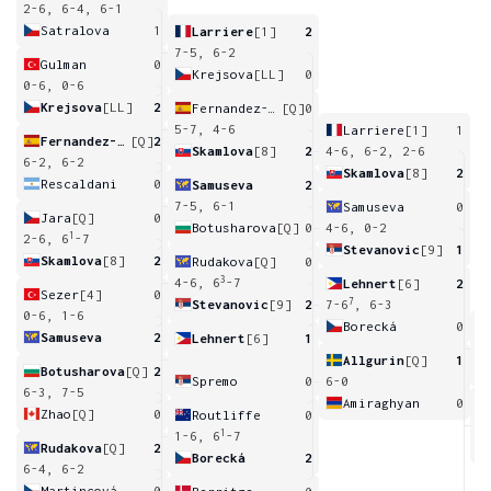
2-6, 6-4, 6-1
Satralova
1
Larriere
[1]
2
7-5, 6-2
Gulman
0
Krejsova
[LL]
0
0-6, 0-6
Krejsova
[LL]
2
Fernandez-Brugues
[Q]
0
5-7, 4-6
Larriere
[1]
1
Fernandez-Brugues
[Q]
2
Skamlova
[8]
2
4-6, 6-2, 2-6
6-2, 6-2
Skamlova
[8]
2
Rescaldani
0
Samuseva
2
7-5, 6-1
Samuseva
0
Jara
[Q]
0
Botusharova
[Q]
0
4-6, 0-2
1
2-6, 6
-7
Stevanovic
[9]
1
Skamlova
[8]
2
Rudakova
[Q]
0
3
4-6, 6
-7
Lehnert
[6]
2
Sezer
[4]
0
7
Stevanovic
[9]
2
7-6
, 6-3
0-6, 1-6
Borecká
0
Samuseva
2
Lehnert
[6]
1
6
Allgurin
[Q]
1
Botusharova
[Q]
2
Spremo
0
6-0
6-3, 7-5
Amiraghyan
0
Zhao
[Q]
0
Routliffe
0
4
1
1-6, 6
-7
Rudakova
[Q]
2
Borecká
2
6-4, 6-2
Martincová
0