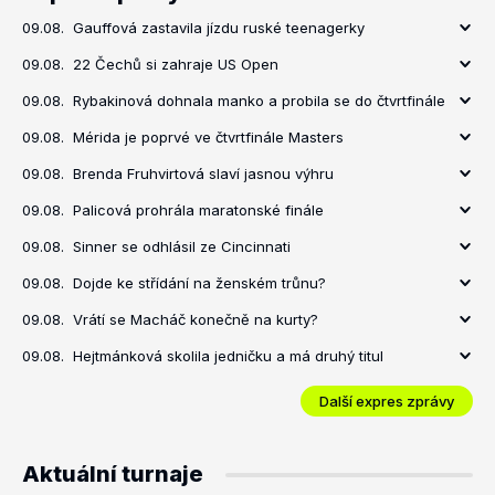
09.08.
Gauffová zastavila jízdu ruské teenagerky
09.08.
22 Čechů si zahraje US Open
09.08.
Rybakinová dohnala manko a probila se do čtvrtfinále
09.08.
Mérida je poprvé ve čtvrtfinále Masters
09.08.
Brenda Fruhvirtová slaví jasnou výhru
09.08.
Palicová prohrála maratonské finále
09.08.
Sinner se odhlásil ze Cincinnati
09.08.
Dojde ke střídání na ženském trůnu?
09.08.
Vrátí se Macháč konečně na kurty?
09.08.
Hejtmánková skolila jedničku a má druhý titul
Další expres zprávy
Aktuální turnaje