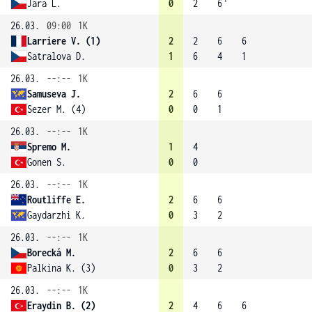
Jara L.
0
2
6
26.03.
09:00
1K
Larriere V. (1)
2
2
6
6
Satralova D.
1
6
4
1
26.03.
--:--
1K
Samuseva J.
2
6
6
Sezer M. (4)
0
0
1
26.03.
--:--
1K
Spremo M.
1
4
Gonen S.
0
0
26.03.
--:--
1K
Routliffe E.
2
6
6
Gaydarzhi K.
0
3
2
26.03.
--:--
1K
Borecká M.
2
6
6
Palkina K. (3)
0
3
2
26.03.
--:--
1K
Eraydin B. (2)
2
4
6
6