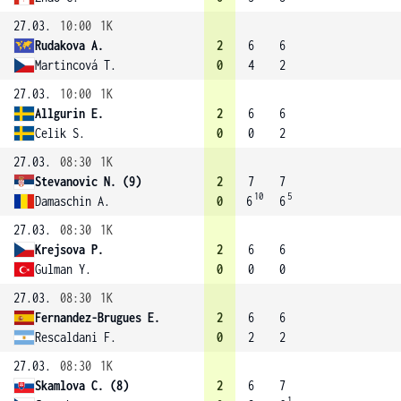
27.03.
10:00
1K
Rudakova A.
2
6
6
Martincová T.
0
4
2
27.03.
10:00
1K
Allgurin E.
2
6
6
Celik S.
0
0
2
27.03.
08:30
1K
Stevanovic N. (9)
2
7
7
10
5
Damaschin A.
0
6
6
27.03.
08:30
1K
Krejsova P.
2
6
6
Gulman Y.
0
0
0
27.03.
08:30
1K
Fernandez-Brugues E.
2
6
6
Rescaldani F.
0
2
2
27.03.
08:30
1K
Skamlova C. (8)
2
6
7
1