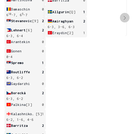
Barritza
0
Damaschin
0
Allgurin
[Q]
1
10
5
6
-7, 6
-7
Stevanovic
[9]
2
Amiraghyan
2
6-3, 3-6, 6-3
Lehnert
[6]
2
Eraydin
[2]
1
6-3, 6-4
Arantekin
0
Gonen
0
0-4
Spremo
1
Routliffe
2
6-3, 6-2
Gaydarzhi
0
Borecká
2
6-3, 6-2
Palkina
[3]
0
Kalashnikova
[5]
1
6-2, 1-6, 4-6
Barritza
2