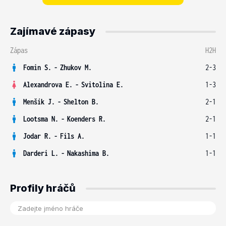
Zajímavé zápasy
Zápas
H2H
Fomin S.
-
Zhukov M.
2-3
Alexandrova E.
-
Svitolina E.
1-3
Menšík J.
-
Shelton B.
2-1
Lootsma N.
-
Koenders R.
2-1
Jodar R.
-
Fils A.
1-1
Darderi L.
-
Nakashima B.
1-1
Profily hráčů