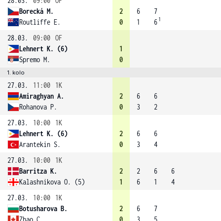
28.03.
09:00
OF
Borecká M.
2
6
7
1
Routliffe E.
0
1
6
28.03.
09:00
OF
Lehnert K. (6)
1
Spremo M.
0
1. kolo
27.03.
11:00
1K
Amiraghyan A.
2
6
6
Rohanova P.
0
3
2
27.03.
10:00
1K
Lehnert K. (6)
2
6
6
Arantekin S.
0
3
4
27.03.
10:00
1K
Barritza K.
2
2
6
6
Kalashnikova O. (5)
1
6
1
4
27.03.
10:00
1K
Botusharova B.
2
6
7
Zhao C.
0
3
5