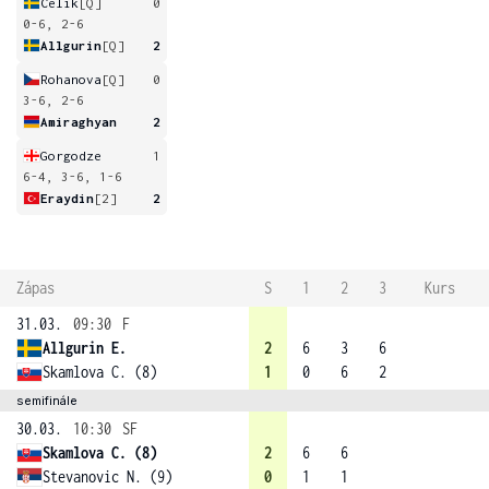
Celik
[Q]
0
0-6, 2-6
Allgurin
[Q]
2
Rohanova
[Q]
0
3-6, 2-6
Amiraghyan
2
Gorgodze
1
6-4, 3-6, 1-6
Eraydin
[2]
2
Zápas
S
1
2
3
Kurs
31.03.
09:30
F
Allgurin E.
2
6
3
6
Skamlova C. (8)
1
0
6
2
semifinále
30.03.
10:30
SF
Skamlova C. (8)
2
6
6
Stevanovic N. (9)
0
1
1