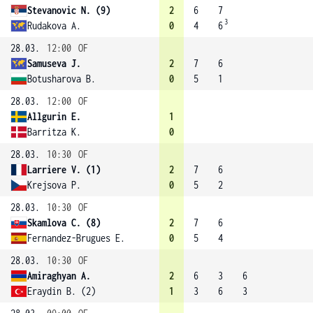
Stevanovic N. (9)
2
6
7
3
Rudakova A.
0
4
6
28.03.
12:00
OF
Samuseva J.
2
7
6
Botusharova B.
0
5
1
28.03.
12:00
OF
Allgurin E.
1
Barritza K.
0
28.03.
10:30
OF
Larriere V. (1)
2
7
6
Krejsova P.
0
5
2
28.03.
10:30
OF
Skamlova C. (8)
2
7
6
Fernandez-Brugues E.
0
5
4
28.03.
10:30
OF
Amiraghyan A.
2
6
3
6
Eraydin B. (2)
1
3
6
3