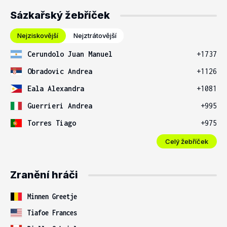
Sázkařský žebříček
Nejziskovější
Nejztrátovější
Cerundolo Juan Manuel
+1737
Obradovic Andrea
+1126
Eala Alexandra
+1081
Guerrieri Andrea
+995
Torres Tiago
+975
Celý žebříček
Zranění hráči
Minnen Greetje
Tiafoe Frances