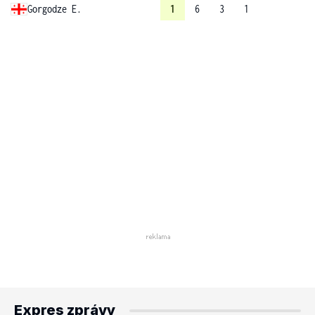
Gorgodze E.
1
6
3
1
Expres zprávy