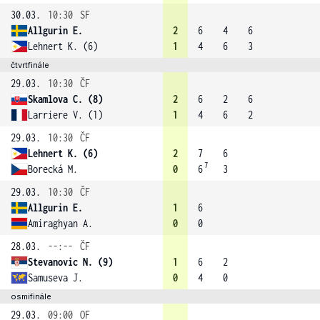
30.03.
10:30
SF
Allgurin E.
2
6
4
6
Lehnert K. (6)
1
4
6
3
čtvrtfinále
29.03.
10:30
ČF
Skamlova C. (8)
2
6
2
6
Larriere V. (1)
1
4
6
2
29.03.
10:30
ČF
Lehnert K. (6)
2
7
6
7
Borecká M.
0
6
3
29.03.
10:30
ČF
Allgurin E.
1
6
Amiraghyan A.
0
0
28.03.
--:--
ČF
Stevanovic N. (9)
1
6
2
Samuseva J.
0
4
0
osmifinále
29.03.
09:00
OF