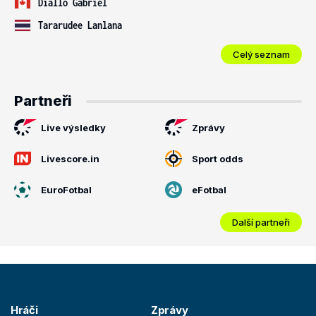
Diallo Gabriel
Tararudee Lanlana
Celý seznam
Partneři
Live výsledky
Zprávy
Livescore.in
Sport odds
EuroFotbal
eFotbal
Další partneři
Hráči
Zprávy