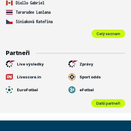
Diallo Gabriel
Tararudee Lanlana
Siniaková Kateřina
Celý seznam
Partneři
Live výsledky
Zprávy
Livescore.in
Sport odds
EuroFotbal
eFotbal
Další partneři