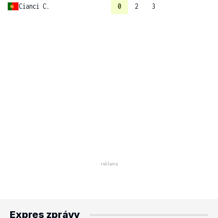
Cianci C.
0
2
3
Expres zprávy