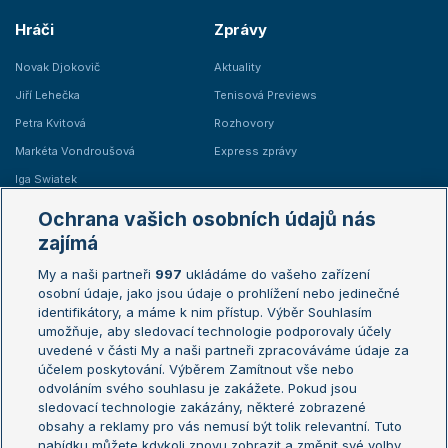
Hráči
Zprávy
Novak Djokovič
Aktuality
Jiří Lehečka
Tenisová Previews
Petra Kvitová
Rozhovory
Markéta Vondroušová
Express zprávy
Iga Swiatek
Marie Bouzková
Ochrana vašich osobních údajů nás
Žebříčky
Kalendář turnajů
zajímá
My a naši partneři
997
ukládáme do vašeho zařízení
Žebříček ATP (muži)
Australian Open
osobní údaje, jako jsou údaje o prohlížení nebo jedinečné
Žebříček WTA (ženy)
French Open
identifikátory, a máme k nim přístup. Výběr Souhlasím
umožňuje, aby sledovací technologie podporovaly účely
Sázkařský žebříček
Wimbledon
uvedené v části My a naši partneři zpracováváme údaje za
US Open
účelem poskytování. Výběrem Zamítnout vše nebo
odvoláním svého souhlasu je zakážete. Pokud jsou
Turnaj mistrů
sledovací technologie zakázány, některé zobrazené
Turnaj mistryň
obsahy a reklamy pro vás nemusí být tolik relevantní. Tuto
Aktualní trendy
nabídku můžete kdykoli znovu zobrazit a změnit své volby