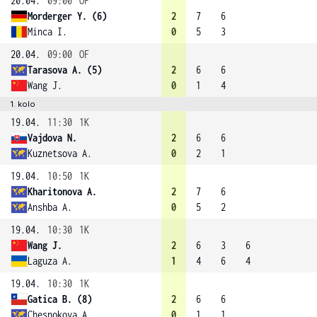
20.04.
09:00
OF
Morderger Y. (6)
2
7
6
Minca I.
0
5
3
20.04.
09:00
OF
Tarasova A. (5)
2
6
6
Wang J.
0
1
4
1. kolo
19.04.
11:30
1K
Vajdova N.
2
6
6
Kuznetsova A.
0
2
1
19.04.
10:50
1K
Kharitonova A.
2
7
6
Anshba A.
0
5
2
19.04.
10:30
1K
Wang J.
2
6
3
6
Laguza A.
1
4
6
4
19.04.
10:30
1K
Gatica B. (8)
2
6
6
Chesnokova A.
0
1
1