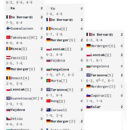
6-2, 4-6, 4-6
Ka
2
Ka
0
1-6, 4-6
De Bernardi
2
De Bernardi
2
7-5, 6-4
Suomalainen
0
Minca
[Q]
0
5-7, 3-6
De Bernardi
2
Takunyaci
[WC]
0
Morderger
[6]
2
6-3, 6-4
0-6, 0-6
Morderger
[6]
0
Minca
[Q]
2
Lesniak
[Q]
2
6-2, 6-0
Lesniak
[Q]
2
Vasic
[Q]
0
Vajdova
0
6-1, 6-1
3-6, 1-6
Vangelova
0
Morderger
[6]
2
Vangelova
2
4
7-5, 6
-7, 6-3
Tarasova
[5]
2
Benoit
[4]
0
5
Murta
[7]
1
6-2, 6
-7, 6-1
2-6, 3-6
Morderger
[3]
1
Lesniak
[Q]
2
Tarasova
[5]
2
1
6-1, 6-4
Zagorac
[Q]
0
Kuznetsova
[WC]
0
Wang
[Q]
0
1-6, 1-6
2-6, 1-6
Kolar
2
Vajdova
2
Carswell
0
6
1-6, 2-6
Detiuc
0
Morderger
[3]
2
4-6, 2-6
Vangelova
2