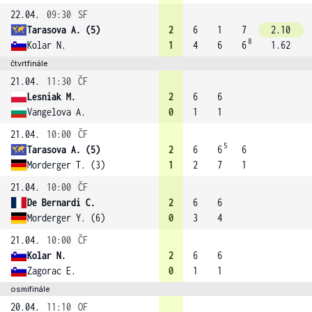
22.04.
09:30
SF
Tarasova A. (5)
2
6
1
7
2.10
8
Kolar N.
1
4
6
6
1.62
čtvrtfinále
21.04.
11:30
ČF
Lesniak M.
2
6
6
Vangelova A.
0
1
1
21.04.
10:00
ČF
5
Tarasova A. (5)
2
6
6
6
Morderger T. (3)
1
2
7
1
21.04.
10:00
ČF
De Bernardi C.
2
6
6
Morderger Y. (6)
0
3
4
21.04.
10:00
ČF
Kolar N.
2
6
6
Zagorac E.
0
1
1
osmifinále
20.04.
11:10
OF