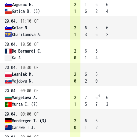
Zagorac E.
2
1
6
6
Gatica B. (8)
1
6
2
4
20.04.
11:10
OF
Kolar N.
2
6
3
6
Kharitonova A.
1
3
6
2
20.04.
10:50
OF
De Bernardi C.
2
6
6
Ka A.
0
1
4
20.04.
10:30
OF
Lesniak M.
2
6
6
Vajdova N.
0
2
0
20.04.
09:00
OF
4
Vangelova A.
2
7
6
6
Murta I. (7)
1
5
7
3
20.04.
09:00
OF
Morderger T. (3)
2
6
6
Carswell J.
0
1
2