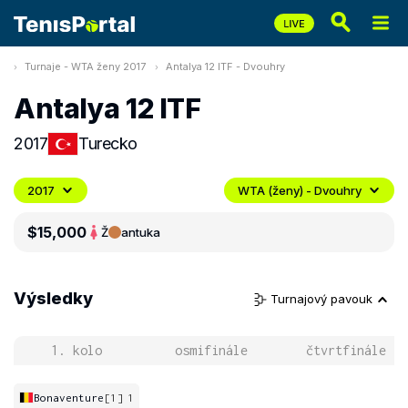
Turnaje - WTA ženy 2017
Antalya 12 ITF - Dvouhry
Antalya 12 ITF
2017
Turecko
2017
WTA (ženy) - Dvouhry
$15,000
Ž
antuka
Výsledky
Turnajový pavouk
1. kolo
osmifinále
čtvrtfinále
Bonaventure
[1]
1