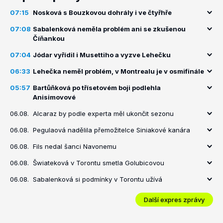
07:15
Nosková s Bouzkovou dohrály i ve čtyřhře
07:08
Sabalenková neměla problém ani se zkušenou
Číňankou
07:04
Jódar vyřídil i Musettiho a vyzve Lehečku
06:33
Lehečka neměl problém, v Montrealu je v osmifinále
05:57
Bartůňková po třísetovém boji podlehla
Anisimovové
06.08.
Alcaraz by podle experta měl ukončit sezonu
06.08.
Pegulaová nadělila přemožitelce Siniakové kanára
06.08.
Fils nedal šanci Navonemu
06.08.
Šwiateková v Torontu smetla Golubicovou
06.08.
Sabalenková si podmínky v Torontu užívá
Další expres zprávy