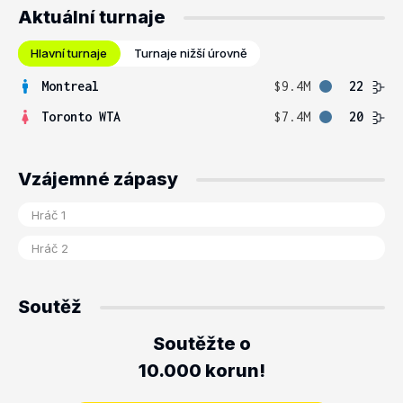
Aktuální turnaje
Hlavní turnaje
Turnaje nižší úrovně
Montreal
$9.4M
22
Toronto WTA
$7.4M
20
Vzájemné zápasy
Soutěž
Soutěžte o
10.000 korun!