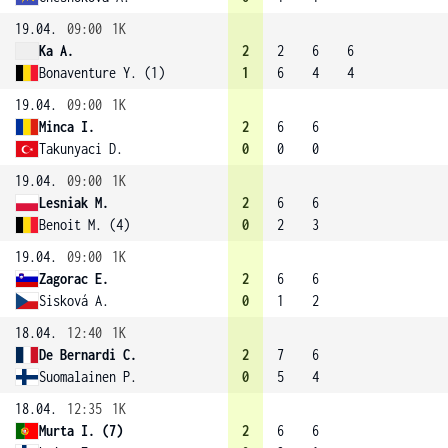
19.04.
09:00
1K
Ka A.
2
2
6
6
Bonaventure Y. (1)
1
6
4
4
19.04.
09:00
1K
Minca I.
2
6
6
Takunyaci D.
0
0
0
19.04.
09:00
1K
Lesniak M.
2
6
6
Benoit M. (4)
0
2
3
19.04.
09:00
1K
Zagorac E.
2
6
6
Sisková A.
0
1
2
18.04.
12:40
1K
De Bernardi C.
2
7
6
Suomalainen P.
0
5
4
18.04.
12:35
1K
Murta I. (7)
2
6
6