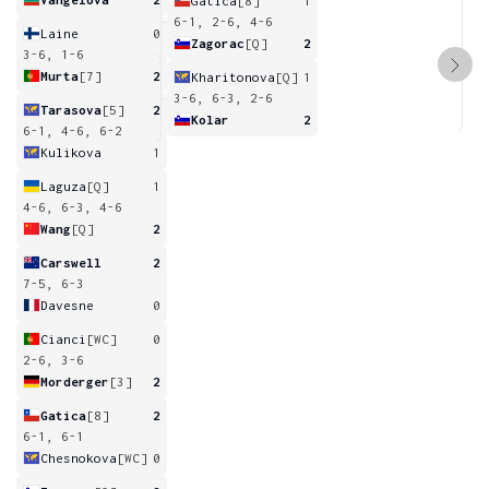
Gatica
[8]
1
6-1, 2-6, 4-6
Laine
0
Zagorac
[Q]
2
3-6, 1-6
Murta
[7]
2
Kharitonova
[Q]
1
3-6, 6-3, 2-6
Tarasova
[5]
2
Kolar
2
6-1, 4-6, 6-2
Kulikova
1
Laguza
[Q]
1
4-6, 6-3, 4-6
Wang
[Q]
2
Carswell
2
7-5, 6-3
Davesne
0
Cianci
[WC]
0
2-6, 3-6
Morderger
[3]
2
Gatica
[8]
2
6-1, 6-1
Chesnokova
[WC]
0