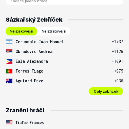
Sázkařský žebříček
Nejziskovější
Nejztrátovější
Cerundolo Juan Manuel
+1737
Obradovic Andrea
+1126
Eala Alexandra
+1091
Torres Tiago
+975
Aguiard Enzo
+936
Celý žebříček
Zranění hráči
Tiafoe Frances