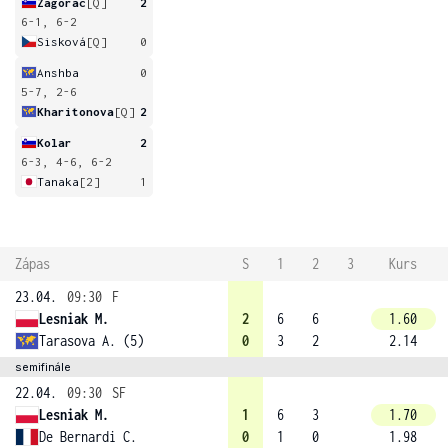
Zagorac
[Q]
2
6-1, 6-2
Sisková
[Q]
0
Anshba
0
5-7, 2-6
Kharitonova
[Q]
2
Kolar
2
6-3, 4-6, 6-2
Tanaka
[2]
1
Zápas
S
1
2
3
Kurs
23.04.
09:30
F
Lesniak M.
2
6
6
1.60
Tarasova A. (5)
0
3
2
2.14
semifinále
22.04.
09:30
SF
Lesniak M.
1
6
3
1.70
De Bernardi C.
0
1
0
1.98