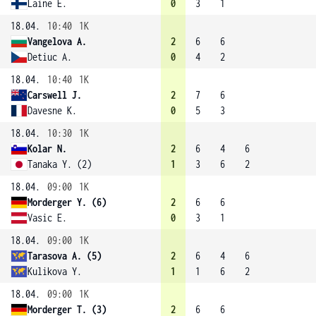
Laine E.
0
3
1
18.04.
10:40
1K
Vangelova A.
2
6
6
Detiuc A.
0
4
2
18.04.
10:40
1K
Carswell J.
2
7
6
Davesne K.
0
5
3
18.04.
10:30
1K
Kolar N.
2
6
4
6
Tanaka Y. (2)
1
3
6
2
18.04.
09:00
1K
Morderger Y. (6)
2
6
6
Vasic E.
0
3
1
18.04.
09:00
1K
Tarasova A. (5)
2
6
4
6
Kulikova Y.
1
1
6
2
18.04.
09:00
1K
Morderger T. (3)
2
6
6