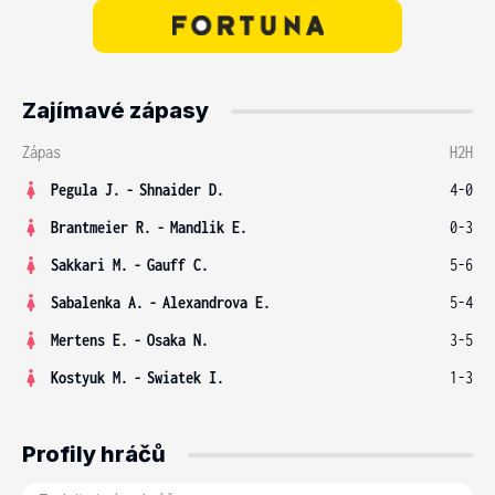
Zajímavé zápasy
Zápas
H2H
Pegula J.
-
Shnaider D.
4-0
Brantmeier R.
-
Mandlik E.
0-3
Sakkari M.
-
Gauff C.
5-6
Sabalenka A.
-
Alexandrova E.
5-4
Mertens E.
-
Osaka N.
3-5
Kostyuk M.
-
Swiatek I.
1-3
Profily hráčů