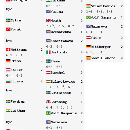
Luikham
2
6-2, 6-2
Szlavikovics
2
bye
Vasina
0
3-6, 6-3, 6-3
Wolf Gasparin
1
Citre
Heath
0
5
7-6
, 2-6, 0-2
Nazarova
2
Yoruk
Ovcharenko
1
6-3, 6-1
Vasic
0
bye
Kharitonova
2
6-2, 6-2
Rittberger
2
Mettraux
2
Bertoldo
0
6-1, 6-4
6-2, 6-3
Sanz-Llaneza Fernandez
0
Prehn
0
Thour
2
6-2, 6-0
Koller
2
Buechel
0
6-1, 6-2
Ilieva
0
Szlavikovics
2
4
1-6, 7-6
, 6-1
bye
Gustafsson
1
Ferding
Garshong
1
6-4, 1-6, 2-6
Luikham
Wolf Gasparin
2
bye
Nazarova
2
6-3, 6-4