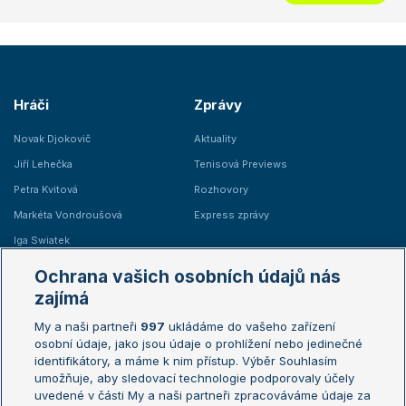
Hráči
Zprávy
Novak Djokovič
Aktuality
Jiří Lehečka
Tenisová Previews
Petra Kvitová
Rozhovory
Markéta Vondroušová
Express zprávy
Iga Swiatek
Marie Bouzková
Ochrana vašich osobních údajů nás
Žebříčky
Kalendář turnajů
zajímá
My a naši partneři
997
ukládáme do vašeho zařízení
Žebříček ATP (muži)
Australian Open
osobní údaje, jako jsou údaje o prohlížení nebo jedinečné
Žebříček WTA (ženy)
French Open
identifikátory, a máme k nim přístup. Výběr Souhlasím
umožňuje, aby sledovací technologie podporovaly účely
Sázkařský žebříček
Wimbledon
uvedené v části My a naši partneři zpracováváme údaje za
US Open