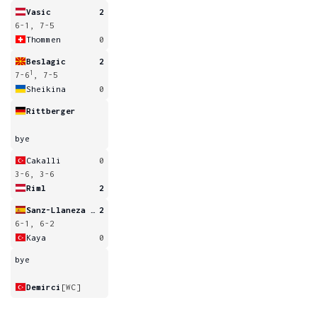
Vasic
2
6-1, 7-5
Thommen
0
Beslagic
2
1
7-6
, 7-5
Sheikina
0
Rittberger
bye
Cakalli
0
3-6, 3-6
Riml
2
Sanz-Llaneza Fernandez
2
6-1, 6-2
Kaya
0
bye
Demirci
[WC]