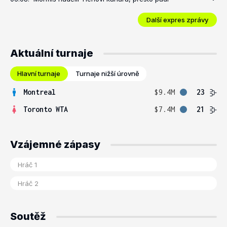
Další expres zprávy
Aktuální turnaje
Hlavní turnaje
Turnaje nižší úrovně
Montreal
$9.4M
23
Toronto WTA
$7.4M
21
Vzájemné zápasy
Soutěž