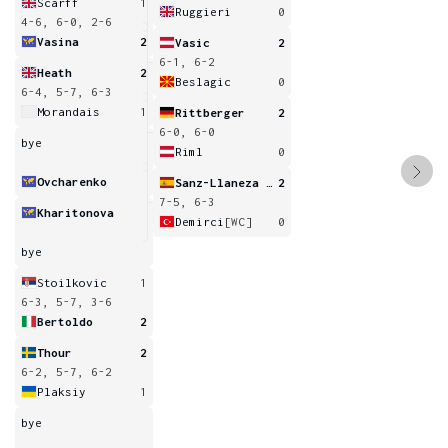
Scarff
1
Ruggieri
0
4-6, 6-0, 2-6
Vasina
2
Vasic
2
6-1, 6-2
Heath
2
Beslagic
0
6-4, 5-7, 6-3
Morandais
1
Rittberger
2
6-0, 6-0
bye
Riml
0
Ovcharenko
Sanz-Llaneza Fernandez
2
7-5, 6-3
Kharitonova
Demirci
[WC]
0
bye
Stoilkovic
1
6-3, 5-7, 3-6
Bertoldo
2
Thour
2
6-2, 5-7, 6-2
Plaksiy
1
bye