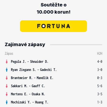
Soutěžte o
10.000 korun!
Zajímavé zápasy
Zápas
H2H
Pegula J.
-
Shnaider D.
4-0
Ryan Ziegann S.
-
Gadecki T.
3-0
Brantmeier R.
-
Mandlik E.
0-3
Sakkari M.
-
Gauff C.
5-6
Mertens E.
-
Osaka N.
3-5
Mochizuki Y.
-
Huang T.
1-3