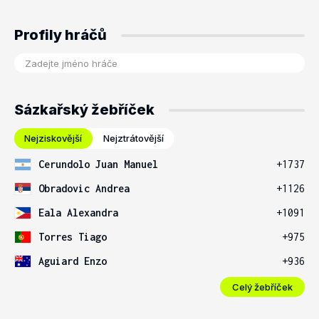
Profily hráčů
Sázkařský žebříček
Nejziskovější
Nejztrátovější
Cerundolo Juan Manuel
+1737
Obradovic Andrea
+1126
Eala Alexandra
+1091
Torres Tiago
+975
Aguiard Enzo
+936
Celý žebříček