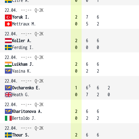
Citre A.
0
0
1
22.04.
--:--
Q-2K
Yoruk I.
2
7
6
Mettraux M.
0
5
2
22.04.
--:--
Q-2K
Koller A.
2
6
6
Ferding I.
0
0
0
22.04.
--:--
Q-2K
Luikham J.
2
6
6
Vasina K.
0
2
2
22.04.
--:--
Q-2K
5
Ovcharenko E.
1
6
6
2
Heath G.
0
7
2
0
22.04.
--:--
Q-2K
Kharitonova A.
2
6
6
Bertoldo J.
0
2
2
22.04.
--:--
Q-2K
Thour S.
2
6
6