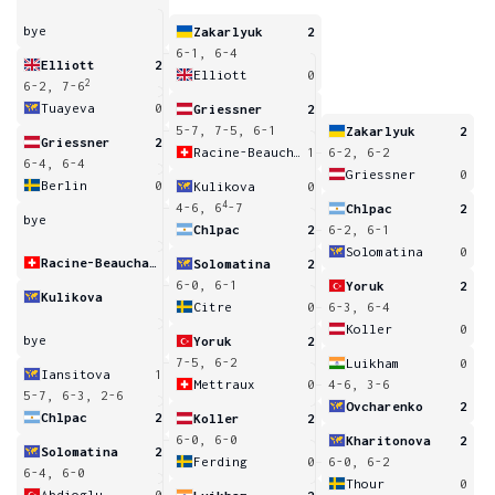
bye
Zakarlyuk
2
6-1, 6-4
Elliott
2
Elliott
0
2
6-2, 7-6
Tuayeva
0
Griessner
2
5-7, 7-5, 6-1
Zakarlyuk
2
Griessner
2
Racine-Beauchamp
1
6-2, 6-2
6-4, 6-4
Griessner
0
Berlin
0
Kulikova
0
4
4-6, 6
-7
Chlpac
2
bye
Chlpac
2
6-2, 6-1
Solomatina
0
Racine-Beauchamp
Solomatina
2
6-0, 6-1
Yoruk
2
Kulikova
Citre
0
6-3, 6-4
Koller
0
bye
Yoruk
2
7-5, 6-2
Luikham
0
Iansitova
1
Mettraux
0
4-6, 3-6
5-7, 6-3, 2-6
Ovcharenko
2
Chlpac
2
Koller
2
6-0, 6-0
Kharitonova
2
Solomatina
2
Ferding
0
6-0, 6-2
6-4, 6-0
Thour
0
Abdioglu
0