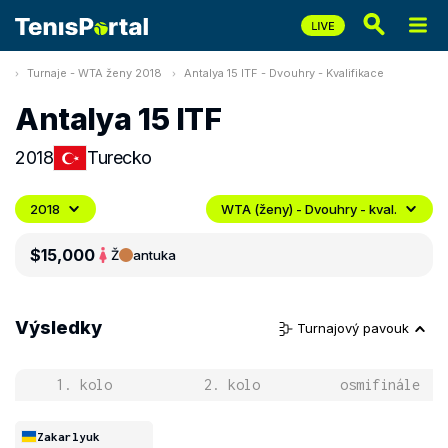
Turnaje - WTA ženy 2018
Antalya 15 ITF - Dvouhry - Kvalifikace
Antalya 15 ITF
2018
Turecko
2018
WTA (ženy) - Dvouhry - kval.
$15,000
Ž
antuka
Výsledky
Turnajový pavouk
1. kolo
2. kolo
osmifinále
Zakarlyuk