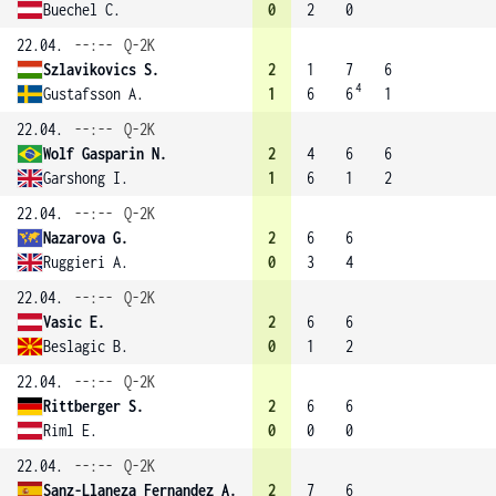
Buechel C.
0
2
0
22.04.
--:--
Q-2K
Szlavikovics S.
2
1
7
6
4
Gustafsson A.
1
6
6
1
22.04.
--:--
Q-2K
Wolf Gasparin N.
2
4
6
6
Garshong I.
1
6
1
2
22.04.
--:--
Q-2K
Nazarova G.
2
6
6
Ruggieri A.
0
3
4
22.04.
--:--
Q-2K
Vasic E.
2
6
6
Beslagic B.
0
1
2
22.04.
--:--
Q-2K
Rittberger S.
2
6
6
Riml E.
0
0
0
22.04.
--:--
Q-2K
Sanz-Llaneza Fernandez A.
2
7
6