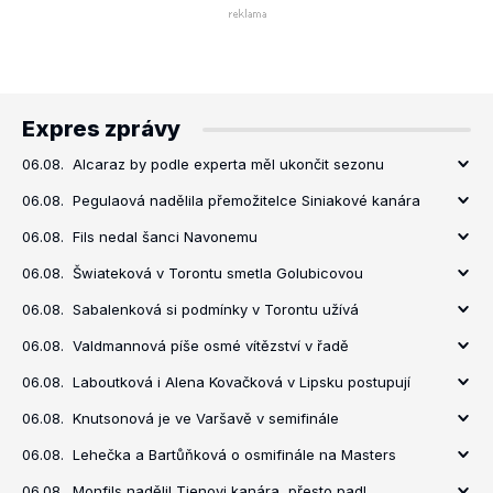
Expres zprávy
06.08.
Alcaraz by podle experta měl ukončit sezonu
06.08.
Pegulaová nadělila přemožitelce Siniakové kanára
06.08.
Fils nedal šanci Navonemu
06.08.
Šwiateková v Torontu smetla Golubicovou
06.08.
Sabalenková si podmínky v Torontu užívá
06.08.
Valdmannová píše osmé vítězství v řadě
06.08.
Laboutková i Alena Kovačková v Lipsku postupují
06.08.
Knutsonová je ve Varšavě v semifinále
06.08.
Lehečka a Bartůňková o osmifinále na Masters
06.08.
Monfils nadělil Tienovi kanára, přesto padl