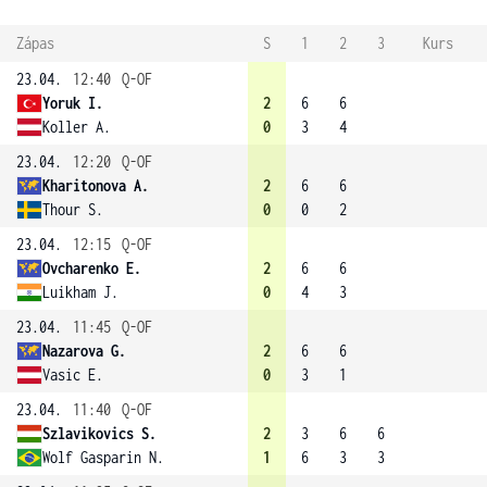
Zápas
S
1
2
3
Kurs
23.04.
12:40
Q-OF
Yoruk I.
2
6
6
Koller A.
0
3
4
23.04.
12:20
Q-OF
Kharitonova A.
2
6
6
Thour S.
0
0
2
23.04.
12:15
Q-OF
Ovcharenko E.
2
6
6
Luikham J.
0
4
3
23.04.
11:45
Q-OF
Nazarova G.
2
6
6
Vasic E.
0
3
1
23.04.
11:40
Q-OF
Szlavikovics S.
2
3
6
6
Wolf Gasparin N.
1
6
3
3