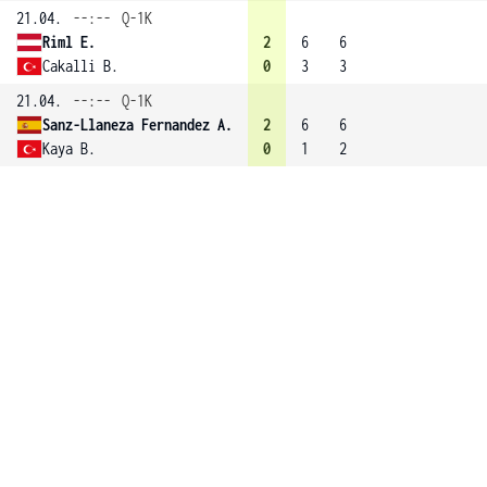
21.04.
--:--
Q-1K
Riml E.
2
6
6
Cakalli B.
0
3
3
21.04.
--:--
Q-1K
Sanz-Llaneza Fernandez A.
2
6
6
Kaya B.
0
1
2