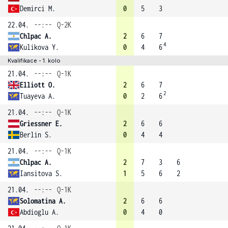
Demirci M.
0
5
3
22.04.
--:--
Q-2K
Chlpac A.
2
6
7
4
Kulikova Y.
0
4
6
Kvalifikace - 1. kolo
21.04.
--:--
Q-1K
Elliott O.
2
6
7
2
Tuayeva A.
0
2
6
21.04.
--:--
Q-1K
Griessner E.
2
6
6
Berlin S.
0
4
4
21.04.
--:--
Q-1K
Chlpac A.
2
7
3
6
Iansitova S.
1
5
6
2
21.04.
--:--
Q-1K
Solomatina A.
2
6
6
Abdioglu A.
0
4
0