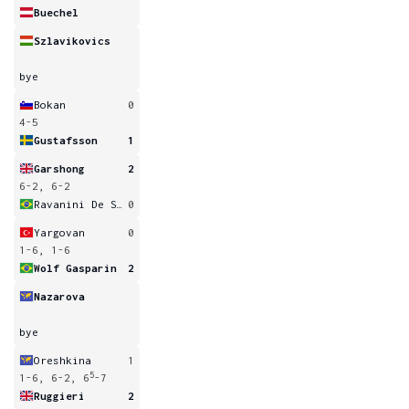
Buechel
Szlavikovics
bye
Bokan
0
4-5
Gustafsson
1
Garshong
2
6-2, 6-2
Ravanini De Souza
0
Yargovan
0
1-6, 1-6
Wolf Gasparin
2
Nazarova
bye
Oreshkina
1
5
1-6, 6-2, 6
-7
Ruggieri
2