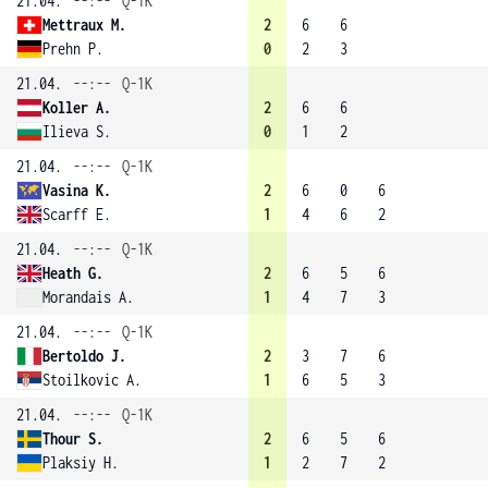
21.04.
--:--
Q-1K
Mettraux M.
2
6
6
Prehn P.
0
2
3
21.04.
--:--
Q-1K
Koller A.
2
6
6
Ilieva S.
0
1
2
21.04.
--:--
Q-1K
Vasina K.
2
6
0
6
Scarff E.
1
4
6
2
21.04.
--:--
Q-1K
Heath G.
2
6
5
6
Morandais A.
1
4
7
3
21.04.
--:--
Q-1K
Bertoldo J.
2
3
7
6
Stoilkovic A.
1
6
5
3
21.04.
--:--
Q-1K
Thour S.
2
6
5
6
Plaksiy H.
1
2
7
2