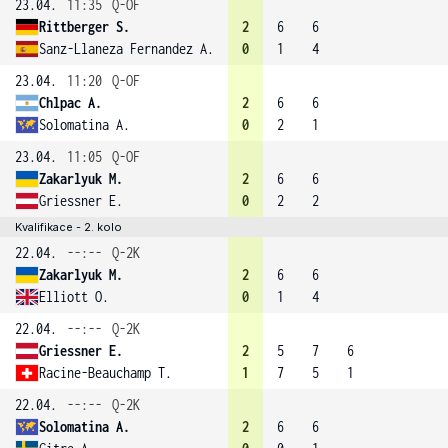
23.04.
11:35
Q-OF
Rittberger S.
2
6
6
Sanz-Llaneza Fernandez A.
0
1
4
23.04.
11:20
Q-OF
Chlpac A.
2
6
6
Solomatina A.
0
2
1
23.04.
11:05
Q-OF
Zakarlyuk M.
2
6
6
Griessner E.
0
2
2
Kvalifikace - 2. kolo
22.04.
--:--
Q-2K
Zakarlyuk M.
2
6
6
Elliott O.
0
1
4
22.04.
--:--
Q-2K
Griessner E.
2
5
7
6
Racine-Beauchamp T.
1
7
5
1
22.04.
--:--
Q-2K
Solomatina A.
2
6
6