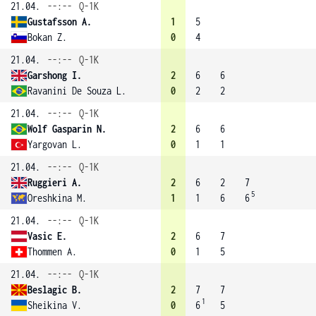
21.04.
--:--
Q-1K
Gustafsson A.
1
5
Bokan Z.
0
4
21.04.
--:--
Q-1K
Garshong I.
2
6
6
Ravanini De Souza L.
0
2
2
21.04.
--:--
Q-1K
Wolf Gasparin N.
2
6
6
Yargovan L.
0
1
1
21.04.
--:--
Q-1K
Ruggieri A.
2
6
2
7
5
Oreshkina M.
1
1
6
6
21.04.
--:--
Q-1K
Vasic E.
2
6
7
Thommen A.
0
1
5
21.04.
--:--
Q-1K
Beslagic B.
2
7
7
1
Sheikina V.
0
6
5