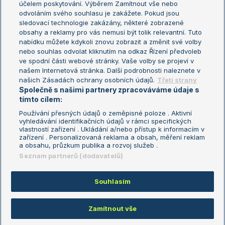
účelem poskytování. Výběrem Zamítnout vše nebo
odvoláním svého souhlasu je zakážete. Pokud jsou
Turnaj mistrů
sledovací technologie zakázány, některé zobrazené
Turnaj mistryň
obsahy a reklamy pro vás nemusí být tolik relevantní. Tuto
Aktualní trendy
nabídku můžete kdykoli znovu zobrazit a změnit své volby
nebo souhlas odvolat kliknutím na odkaz Řízení předvoleb
ve spodní části webové stránky. Vaše volby se projeví v
Fotbalové přestupy
našem Internetová stránka. Další podrobnosti naleznete v
Livesport Daily
našich Zásadách ochrany osobních údajů.
Třetí strany
Společně s našimi partnery zpracováváme údaje s
LS Prague Open
tímto cílem:
Používání přesných údajů o zeměpisné poloze . Aktivní
vyhledávání identifikačních údajů v rámci specifických
vlastností zařízení . Ukládání a/nebo přístup k informacím v
Podmínky užití
Nastavení soukromí
zařízení . Personalizovaná reklama a obsah, měření reklam
GDPR a žurnalistika
Reklama
a obsahu, průzkum publika a rozvoj služeb .
Informace o zpracování osobních
Kontakt
Seznam partnerů (dodavatelů)
údajů
Tiráž
Souhlasím
Copyright © 2008-2026 TenisPortal.cz. Využíváme zpravodajství ČTK.
Zamítnout vše