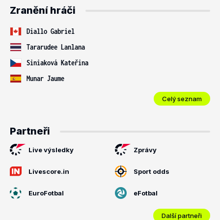
Zranění hráči
Diallo Gabriel
Tararudee Lanlana
Siniaková Kateřina
Munar Jaume
Celý seznam
Partneři
Live výsledky
Zprávy
Livescore.in
Sport odds
EuroFotbal
eFotbal
Další partneři