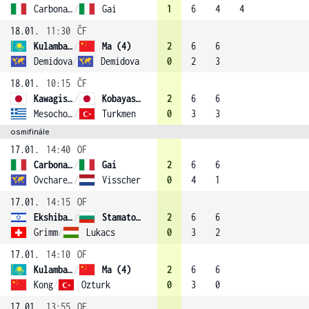
Carbonaro
/
Gai
1
6
4
4
18.01.
11:30
ČF
Kulambayeva
/
Ma (4)
2
6
6
Demidova
/
Demidova
0
2
3
18.01.
10:15
ČF
Kawagishi
/
Kobayashi
2
6
6
Mesochoritou
/
Turkmen
0
3
3
osmifinále
17.01.
14:40
OF
Carbonaro
/
Gai
2
6
6
Ovcharenko
/
Visscher
0
4
1
17.01.
14:15
OF
Ekshibarova
/
Stamatova (2)
2
6
6
Grimm
/
Lukacs
0
3
2
17.01.
14:10
OF
Kulambayeva
/
Ma (4)
2
6
6
Kong
/
Ozturk
0
3
0
17.01.
13:55
OF