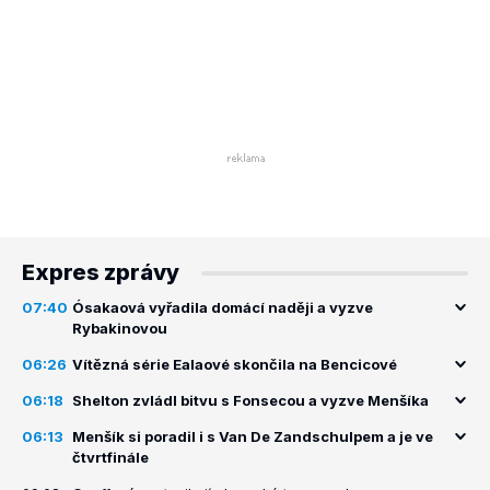
Expres zprávy
07:40
Ósakaová vyřadila domácí naději a vyzve
Rybakinovou
06:26
Vítězná série Ealaové skončila na Bencicové
06:18
Shelton zvládl bitvu s Fonsecou a vyzve Menšíka
06:13
Menšík si poradil i s Van De Zandschulpem a je ve
čtvrtfinále