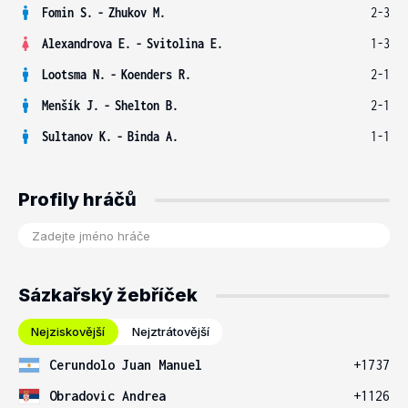
Fomin S.
-
Zhukov M.
2-3
Alexandrova E.
-
Svitolina E.
1-3
Lootsma N.
-
Koenders R.
2-1
Menšík J.
-
Shelton B.
2-1
Sultanov K.
-
Binda A.
1-1
Profily hráčů
Sázkařský žebříček
Nejziskovější
Nejztrátovější
Cerundolo Juan Manuel
+1737
Obradovic Andrea
+1126