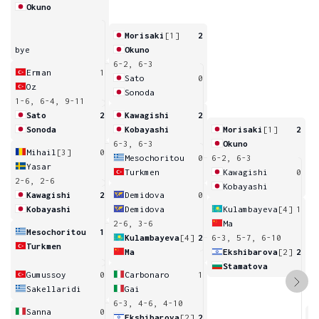
Okuno
Morisaki
[1]
2
bye
Okuno
6-2, 6-3
Erman
1
Sato
0
Oz
Sonoda
1-6, 6-4, 9-11
Sato
2
Kawagishi
2
Sonoda
Kobayashi
Morisaki
[1]
2
6-3, 6-3
Okuno
Mihail
[3]
0
Mesochoritou
0
6-2, 6-3
Yasar
Turkmen
Kawagishi
0
2-6, 2-6
Kobayashi
Kawagishi
2
Demidova
0
Kobayashi
Demidova
Kulambayeva
[4]
1
2-6, 3-6
Ma
Mesochoritou
1
Kulambayeva
[4]
2
6-3, 5-7, 6-10
Turkmen
Ma
Ekshibarova
[2]
2
Stamatova
Gumussoy
0
Carbonaro
1
Sakellaridi
Gai
6-3, 4-6, 4-10
Sanna
0
Ekshibarova
[2]
2