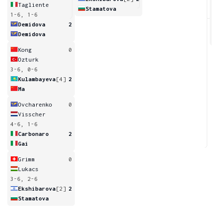
Tagliente
Stamatova
1-6, 1-6
6
Demidova
2
Demidova
Kong
0
Ozturk
3-6, 0-6
Kulambayeva
[4]
2
Ma
Ovcharenko
0
Visscher
4-6, 1-6
Carbonaro
2
Gai
Grimm
0
Lukacs
3-6, 2-6
Ekshibarova
[2]
2
Stamatova