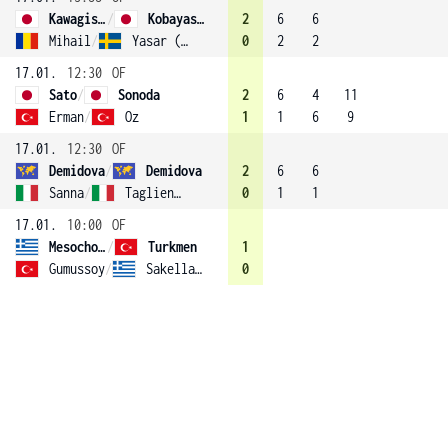
Kawagishi
/
Kobayashi
2
6
6
Mihail
/
Yasar (3)
0
2
2
17.01.
12:30
OF
Sato
/
Sonoda
2
6
4
11
Erman
/
Oz
1
1
6
9
17.01.
12:30
OF
Demidova
/
Demidova
2
6
6
Sanna
/
Tagliente
0
1
1
17.01.
10:00
OF
Mesochoritou
/
Turkmen
1
Gumussoy
/
Sakellaridi
0