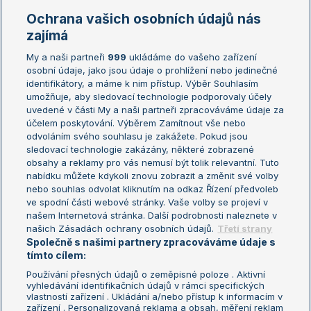
Marie Bouzková
Ochrana vašich osobních údajů nás
Žebříčky
Kalendář turnajů
zajímá
My a naši partneři
999
ukládáme do vašeho zařízení
Žebříček ATP (muži)
Australian Open
osobní údaje, jako jsou údaje o prohlížení nebo jedinečné
Žebříček WTA (ženy)
French Open
identifikátory, a máme k nim přístup. Výběr Souhlasím
umožňuje, aby sledovací technologie podporovaly účely
Sázkařský žebříček
Wimbledon
uvedené v části My a naši partneři zpracováváme údaje za
US Open
účelem poskytování. Výběrem Zamítnout vše nebo
odvoláním svého souhlasu je zakážete. Pokud jsou
Turnaj mistrů
sledovací technologie zakázány, některé zobrazené
Turnaj mistryň
obsahy a reklamy pro vás nemusí být tolik relevantní. Tuto
Aktualní trendy
nabídku můžete kdykoli znovu zobrazit a změnit své volby
nebo souhlas odvolat kliknutím na odkaz Řízení předvoleb
ve spodní části webové stránky. Vaše volby se projeví v
Fotbalové přestupy
našem Internetová stránka. Další podrobnosti naleznete v
Livesport Daily
našich Zásadách ochrany osobních údajů.
Třetí strany
Společně s našimi partnery zpracováváme údaje s
LS Prague Open
tímto cílem:
Používání přesných údajů o zeměpisné poloze . Aktivní
vyhledávání identifikačních údajů v rámci specifických
vlastností zařízení . Ukládání a/nebo přístup k informacím v
Podmínky užití
Nastavení soukromí
zařízení . Personalizovaná reklama a obsah, měření reklam