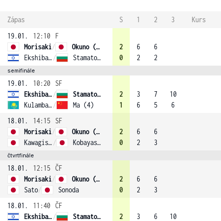
Zápas
S
1
2
3
Kurs
19.01.
12:10
F
Morisaki
/
Okuno (1)
2
6
6
Ekshibarova
/
Stamatova (2)
0
2
2
semifinále
19.01.
10:20
SF
Ekshibarova
/
Stamatova (2)
2
3
7
10
Kulambayeva
/
Ma (4)
1
6
5
6
18.01.
14:15
SF
Morisaki
/
Okuno (1)
2
6
6
Kawagishi
/
Kobayashi
0
2
3
čtvrtfinále
18.01.
12:15
ČF
Morisaki
/
Okuno (1)
2
6
6
Sato
/
Sonoda
0
2
3
18.01.
11:40
ČF
Ekshibarova
/
Stamatova (2)
2
3
6
10