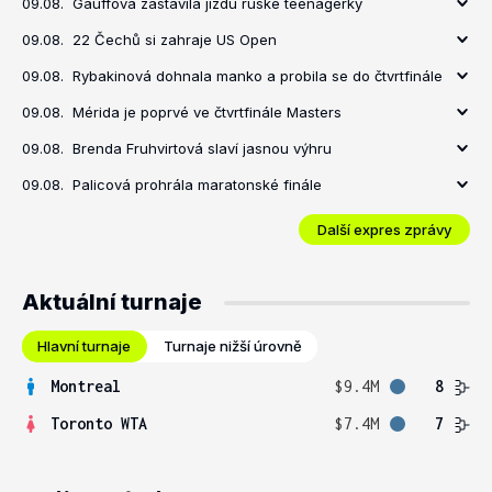
09.08.
Gauffová zastavila jízdu ruské teenagerky
09.08.
22 Čechů si zahraje US Open
09.08.
Rybakinová dohnala manko a probila se do čtvrtfinále
09.08.
Mérida je poprvé ve čtvrtfinále Masters
09.08.
Brenda Fruhvirtová slaví jasnou výhru
09.08.
Palicová prohrála maratonské finále
Další expres zprávy
Aktuální turnaje
Hlavní turnaje
Turnaje nižší úrovně
Montreal
$9.4M
8
Toronto WTA
$7.4M
7