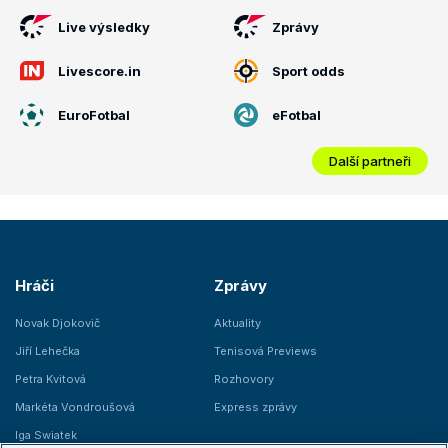
Live výsledky
Zprávy
Livescore.in
Sport odds
EuroFotbal
eFotbal
Další partneři
Hráči
Zprávy
Novak Djokovič
Aktuality
Jiří Lehečka
Tenisová Previews
Petra Kvitová
Rozhovory
Markéta Vondroušová
Express zprávy
Iga Swiatek