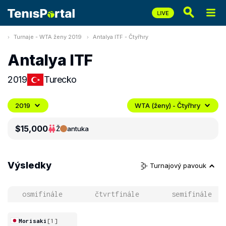
Turnaje - WTA ženy 2019
Antalya ITF - Čtyřhry
Antalya ITF
2019
Turecko
2019
WTA (ženy) - Čtyřhry
$15,000
Ž
antuka
Výsledky
Turnajový pavouk
osmifinále
čtvrtfinále
semifinále
Morisaki
[1]