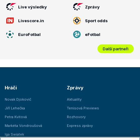
Live výsledky
Zprávy
Livescore.in
Sport odds
EuroFotbal
eFotbal
Další partneři
Hráči
Zprávy
Novak Djokovič
Aktuality
Jiří Lehečka
Tenisová Previews
Petra Kvitová
Rozhovory
Markéta Vondroušová
Express zprávy
Iga Swiatek