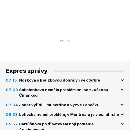
Expres zprávy
07:15
Nosková s Bouzkovou dohrály i ve čtyřhře
07:08
Sabalenková neměla problém ani se zkušenou
Číňankou
07:04
Jódar vyřídil i Musettiho a vyzve Lehečku
06:33
Lehečka neměl problém, v Montrealu je v osmifinále
05:57
Bartůňková po třísetovém boji podlehla
Anisimovové