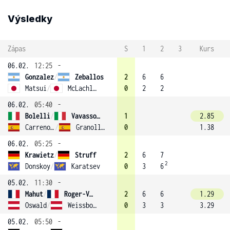
Výsledky
Zápas
S
1
2
3
Kurs
06.02.
12:25
-
Gonzalez
/
Zeballos
2
6
6
Matsui
/
McLachlan
0
2
2
06.02.
05:40
-
Bolelli
/
Vavassori
1
2.85
Carreno-Busta
/
Granollers-Pujol
0
1.38
06.02.
05:25
-
Krawietz
/
Struff
2
6
7
2
Donskoy
/
Karatsev
0
3
6
05.02.
11:30
-
Mahut
/
Roger-Vasselin
2
6
6
1.29
Oswald
/
Weissborn
0
3
3
3.29
05.02.
05:50
-