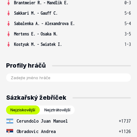
Brantmeier R.
-
Mandlik E.
0-3
Sakkari M.
-
Gauff C.
5-6
Sabalenka A.
-
Alexandrova E.
5-4
Mertens E.
-
Osaka N.
3-5
Kostyuk M.
-
Swiatek I.
1-3
Profily hráčů
Sázkařský žebříček
Nejziskovější
Nejztrátovější
Cerundolo Juan Manuel
+1737
Obradovic Andrea
+1126