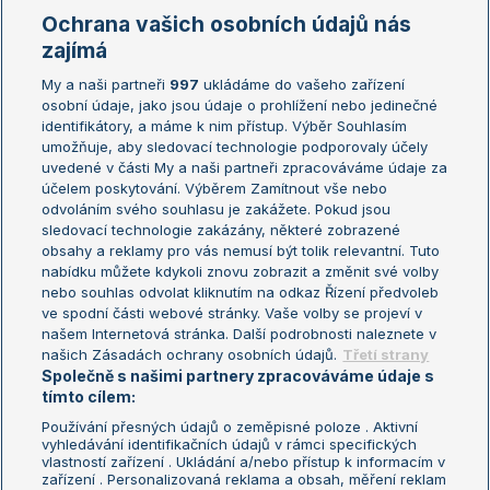
Marie Bouzková
Ochrana vašich osobních údajů nás
Žebříčky
Kalendář turnajů
zajímá
My a naši partneři
997
ukládáme do vašeho zařízení
Žebříček ATP (muži)
Australian Open
osobní údaje, jako jsou údaje o prohlížení nebo jedinečné
Žebříček WTA (ženy)
French Open
identifikátory, a máme k nim přístup. Výběr Souhlasím
umožňuje, aby sledovací technologie podporovaly účely
Sázkařský žebříček
Wimbledon
uvedené v části My a naši partneři zpracováváme údaje za
US Open
účelem poskytování. Výběrem Zamítnout vše nebo
odvoláním svého souhlasu je zakážete. Pokud jsou
Turnaj mistrů
sledovací technologie zakázány, některé zobrazené
Turnaj mistryň
obsahy a reklamy pro vás nemusí být tolik relevantní. Tuto
Aktualní trendy
nabídku můžete kdykoli znovu zobrazit a změnit své volby
nebo souhlas odvolat kliknutím na odkaz Řízení předvoleb
ve spodní části webové stránky. Vaše volby se projeví v
Fotbalové přestupy
našem Internetová stránka. Další podrobnosti naleznete v
Livesport Daily
našich Zásadách ochrany osobních údajů.
Třetí strany
Společně s našimi partnery zpracováváme údaje s
LS Prague Open
tímto cílem:
Používání přesných údajů o zeměpisné poloze . Aktivní
vyhledávání identifikačních údajů v rámci specifických
vlastností zařízení . Ukládání a/nebo přístup k informacím v
Podmínky užití
Nastavení soukromí
zařízení . Personalizovaná reklama a obsah, měření reklam
GDPR a žurnalistika
Reklama