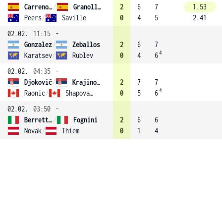
Carreno-Busta
/
Granollers-Pujol
2
6
7
1.53
Peers
/
Saville
0
4
5
2.41
02.02.
11:15
-
Gonzalez
/
Zeballos
2
6
7
4
Karatsev
/
Rublev
0
4
6
02.02.
04:35
-
Djokovič
/
Krajinovič
2
7
7
4
Raonic
/
Shapovalov
0
5
6
02.02.
03:50
-
Berrettini
/
Fognini
2
6
6
Novak
/
Thiem
0
1
4