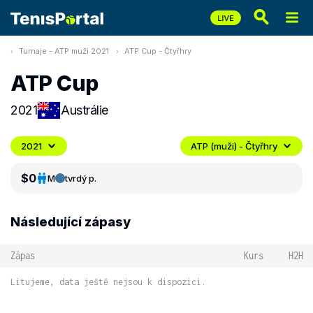
Turnaje - ATP muži 2021
ATP Cup - Čtyřhry
ATP Cup
2021
Austrálie
2021
ATP (muži) - Čtyřhry
$0
M
tvrdý p.
Následující zápasy
Zápas
Kurs
H2H
Litujeme, data ještě nejsou k dispozici.