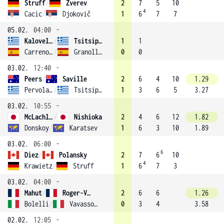
Struff
/
Zverev
2
7
5
10
4
Cacic
/
Djokovič
1
6
7
7
05.02.
04:00
-
Kalovelonis
/
Tsitsipas
1
1
Carreno-Busta
/
Granollers-Pujol
0
0
03.02.
12:40
-
Peers
/
Saville
2
6
4
10
1.29
Pervolarakis
/
Tsitsipas
1
3
6
5
3.27
03.02.
10:55
-
McLachlan
/
Nishioka
2
4
6
12
1.82
Donskoy
/
Karatsev
1
6
3
10
1.89
03.02.
06:00
-
6
Diez
/
Polansky
2
7
6
10
4
Krawietz
/
Struff
1
6
7
3
03.02.
04:00
-
Mahut
/
Roger-Vasselin
2
6
6
1.26
Bolelli
/
Vavassori
0
3
4
3.58
02.02.
12:05
-