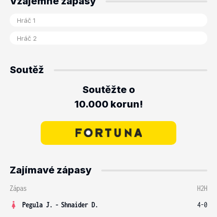
Vzájemné zápasy
Soutěž
Soutěžte o
10.000 korun!
Zajímavé zápasy
Zápas
H2H
Pegula J.
-
Shnaider D.
4-0