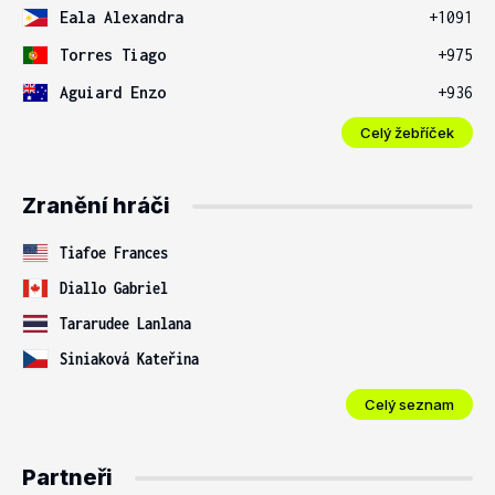
Eala Alexandra
+1091
Torres Tiago
+975
Aguiard Enzo
+936
Celý žebříček
Zranění hráči
Tiafoe Frances
Diallo Gabriel
Tararudee Lanlana
Siniaková Kateřina
Celý seznam
Partneři