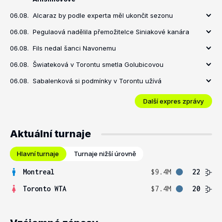
06.08.
Alcaraz by podle experta měl ukončit sezonu
06.08.
Pegulaová nadělila přemožitelce Siniakové kanára
06.08.
Fils nedal šanci Navonemu
06.08.
Šwiateková v Torontu smetla Golubicovou
06.08.
Sabalenková si podmínky v Torontu užívá
Další expres zprávy
Aktuální turnaje
Hlavní turnaje
Turnaje nižší úrovně
Montreal
$9.4M
22
Toronto WTA
$7.4M
20