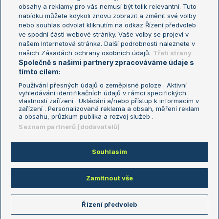
Turnaj mistryň
obsahy a reklamy pro vás nemusí být tolik relevantní. Tuto
Aktualní trendy
nabídku můžete kdykoli znovu zobrazit a změnit své volby
nebo souhlas odvolat kliknutím na odkaz Řízení předvoleb
ve spodní části webové stránky. Vaše volby se projeví v
Fotbalové přestupy
našem Internetová stránka. Další podrobnosti naleznete v
Livesport Daily
našich Zásadách ochrany osobních údajů.
Třetí strany
Společně s našimi partnery zpracováváme údaje s
LS Prague Open
tímto cílem:
Používání přesných údajů o zeměpisné poloze . Aktivní
vyhledávání identifikačních údajů v rámci specifických
vlastností zařízení . Ukládání a/nebo přístup k informacím v
Podmínky užití
Nastavení soukromí
zařízení . Personalizovaná reklama a obsah, měření reklam
GDPR a žurnalistika
Reklama
a obsahu, průzkum publika a rozvoj služeb .
Informace o zpracování osobních
Kontakt
Seznam partnerů (dodavatelů)
údajů
Tiráž
Souhlasím
Copyright © 2008-2026 TenisPortal.cz. Využíváme zpravodajství ČTK.
Zamítnout vše
Řízení předvoleb