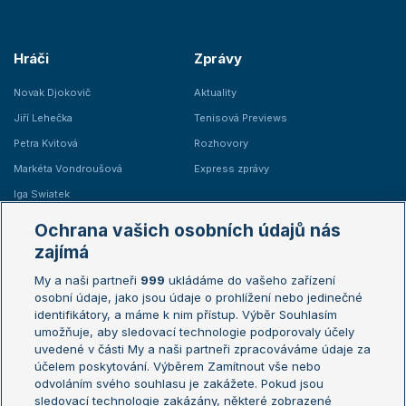
Hráči
Zprávy
Novak Djokovič
Aktuality
Jiří Lehečka
Tenisová Previews
Petra Kvitová
Rozhovory
Markéta Vondroušová
Express zprávy
Iga Swiatek
Marie Bouzková
Ochrana vašich osobních údajů nás
Žebříčky
Kalendář turnajů
zajímá
My a naši partneři
999
ukládáme do vašeho zařízení
Žebříček ATP (muži)
Australian Open
osobní údaje, jako jsou údaje o prohlížení nebo jedinečné
Žebříček WTA (ženy)
French Open
identifikátory, a máme k nim přístup. Výběr Souhlasím
umožňuje, aby sledovací technologie podporovaly účely
Sázkařský žebříček
Wimbledon
uvedené v části My a naši partneři zpracováváme údaje za
US Open
účelem poskytování. Výběrem Zamítnout vše nebo
odvoláním svého souhlasu je zakážete. Pokud jsou
Turnaj mistrů
sledovací technologie zakázány, některé zobrazené