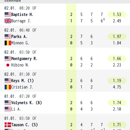
osmifinále
02.01.
08:20
OF
Baptiste H.
2
5
7
7
1.53
6
Burrage J.
1
7
5
6
2.49
02.01.
06:40
OF
Parks A.
2
7
6
1.97
Minnen G.
0
5
3
1.84
02.01.
03:50
OF
Montgomery R.
2
6
6
1.66
Hibino N.
0
2
2
2.23
02.01.
01:30
OF
Keys M. (1)
2
6
6
1.19
Cristian J.
0
1
2
4.75
01.01.
07:20
OF
Volynets K. (8)
2
6
6
1.74
Li A.
0
4
3
2.10
01.01.
03:50
OF
Tauson C. (5)
2
4
7
7
1.71
7
3