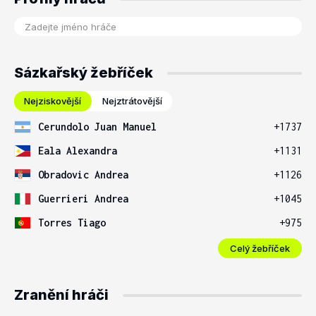
Sázkařský žebříček
Nejziskovější
Nejztrátovější
Cerundolo Juan Manuel
+1737
Eala Alexandra
+1131
Obradovic Andrea
+1126
Guerrieri Andrea
+1045
Torres Tiago
+975
Celý žebříček
Zranění hráči