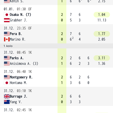
Kenin S.
1
6
6
6
2.15
01.01.
01:30
OF
Osaka N. (7)
2
7
6
1.04
Grabher J.
0
5
3
11.13
31.12.
23:35
OF
Pera B.
2
7
6
1.77
2
Marino R.
0
6
4
2.05
1. kolo
31.12.
08:45
1K
Parks A.
2
2
6
6
3.11
Anisimova A. (3)
1
6
2
3
1.36
31.12.
06:40
1K
Montgomery R.
2
6
2
6
Hontama M.
1
3
6
0
31.12.
03:10
1K
Burrage J.
2
6
6
Yang V.
0
3
3
31.12.
02:45
1K