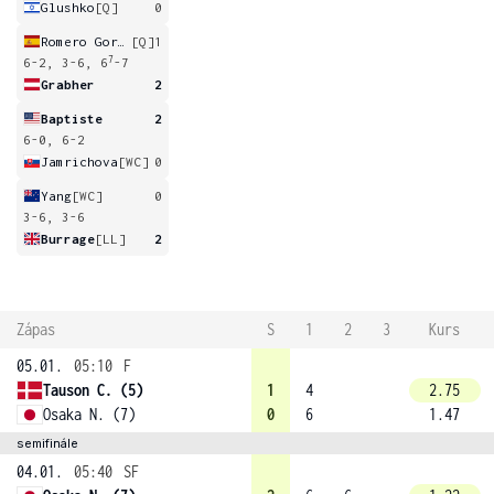
Glushko
[Q]
0
Romero Gormaz
[Q]
1
7
6-2, 3-6, 6
-7
Grabher
2
Baptiste
2
6-0, 6-2
Jamrichova
[WC]
0
Yang
[WC]
0
3-6, 3-6
Burrage
[LL]
2
Zápas
S
1
2
3
Kurs
05.01.
05:10
F
Tauson C. (5)
1
4
2.75
Osaka N. (7)
0
6
1.47
semifinále
04.01.
05:40
SF