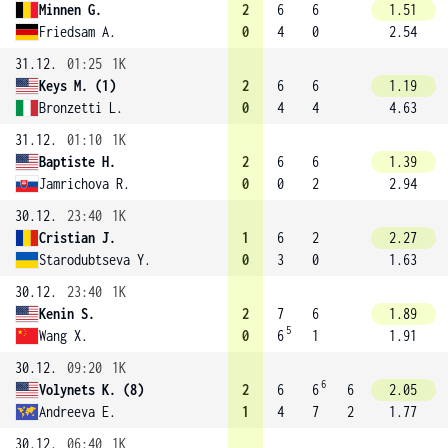
Minnen G.
2
6
6
1.51
Friedsam A.
0
4
0
2.54
31.12.
01:25
1K
Keys M. (1)
2
6
6
1.19
Bronzetti L.
0
4
4
4.63
31.12.
01:10
1K
Baptiste H.
2
6
6
1.39
Jamrichova R.
0
0
2
2.94
30.12.
23:40
1K
Cristian J.
1
6
2
2.27
Starodubtseva Y.
0
3
0
1.63
30.12.
23:40
1K
Kenin S.
2
7
6
1.89
5
Wang X.
0
6
1
1.91
30.12.
09:20
1K
6
Volynets K. (8)
2
6
6
6
2.05
Andreeva E.
1
4
7
2
1.77
30.12.
06:40
1K