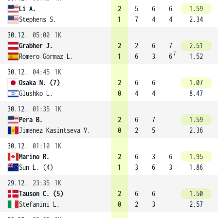
Li A.
2
5
6
6
1.59
Stephens S.
1
7
4
4
2.34
30.12.
05:00
1K
Grabher J.
2
2
6
7
2.51
7
Romero Gormaz L.
1
6
3
6
1.52
30.12.
04:45
1K
Osaka N. (7)
2
6
6
1.07
Glushko L.
0
4
4
8.47
30.12.
01:35
1K
Pera B.
2
6
7
1.59
Jimenez Kasintseva V.
0
2
5
2.36
30.12.
01:10
1K
Marino R.
2
6
3
6
1.95
Sun L. (4)
1
3
6
3
1.86
29.12.
23:35
1K
Tauson C. (5)
2
6
6
1.50
Stefanini L.
0
2
3
2.57