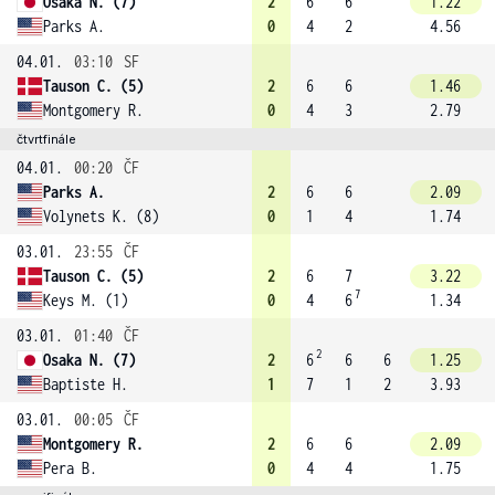
Osaka N. (7)
2
6
6
1.22
Parks A.
0
4
2
4.56
04.01.
03:10
SF
Tauson C. (5)
2
6
6
1.46
Montgomery R.
0
4
3
2.79
čtvrtfinále
04.01.
00:20
ČF
Parks A.
2
6
6
2.09
Volynets K. (8)
0
1
4
1.74
03.01.
23:55
ČF
Tauson C. (5)
2
6
7
3.22
7
Keys M. (1)
0
4
6
1.34
03.01.
01:40
ČF
2
Osaka N. (7)
2
6
6
6
1.25
Baptiste H.
1
7
1
2
3.93
03.01.
00:05
ČF
Montgomery R.
2
6
6
2.09
Pera B.
0
4
4
1.75