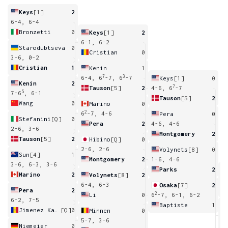
Keys
[1]
2
6-4, 6-4
Bronzetti
0
Keys
[1]
2
6-1, 6-2
Starodubtseva
0
Cristian
0
3-6, 0-2
Cristian
1
Kenin
1
7
3
6-4, 6
-7, 6
-7
Keys
[1]
0
Kenin
2
7
Tauson
[5]
2
4-6, 6
-7
5
7-6
, 6-1
Tauson
[5]
2
Wang
0
Marino
0
2
6
-7, 4-6
Pera
0
Stefanini
[Q]
0
Pera
2
4-6, 4-6
2-6, 3-6
Montgomery
2
Tauson
[5]
2
Hibino
[Q]
0
2-6, 2-6
Volynets
[8]
0
Sun
[4]
1
Montgomery
2
1-6, 4-6
3-6, 6-3, 3-6
Parks
2
Marino
2
Volynets
[8]
2
6
6-4, 6-3
Osaka
[7]
2
Pera
2
2
Li
0
6
-7, 6-1, 6-2
6-2, 7-5
Baptiste
1
Jimenez Kasintseva
[Q]
0
Minnen
0
4
5-7, 3-6
Niemeier
0