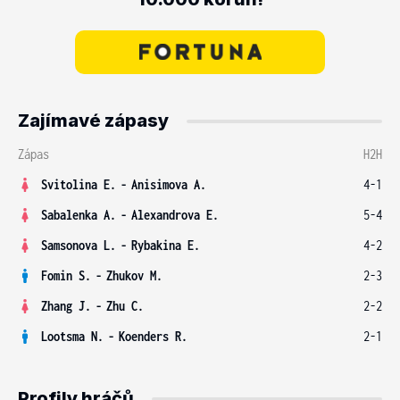
Zajímavé zápasy
Zápas
H2H
Svitolina E.
-
Anisimova A.
4-1
Sabalenka A.
-
Alexandrova E.
5-4
Samsonova L.
-
Rybakina E.
4-2
Fomin S.
-
Zhukov M.
2-3
Zhang J.
-
Zhu C.
2-2
Lootsma N.
-
Koenders R.
2-1
Profily hráčů