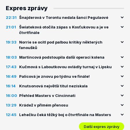
Expres zprávy
22:31
Šnajderová v Torontu nedala šanci Pegulaové
21:01
Šwiateková otočila zápas s Kosťukovou a je ve
čtvrtfinále
19:33
Norrie se ocitl pod palbou kritiky některých
fanoušků
18:03
Martincová podstoupila další operaci kolena
17:43
Kučmová s Laboutkovou ovládly turnaj v Lipsku
16:49
Palicová je znovu po týdnu ve finále!
16:14
Knutsonová největší titul nezískala
16:00
Přehled Masters v Cincinnati
13:29
Krádež v přímém přenosu
12:45
Lehečku čeká těžký boj o čtvrtfinále na Masters
Další expres zprávy