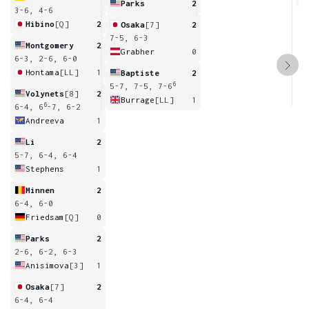
Parks
2
3-6, 4-6
Hibino
[Q]
2
Osaka
[7]
2
7-5, 6-3
Montgomery
2
Grabher
0
6-3, 2-6, 6-0
Hontama
[LL]
1
Baptiste
2
6
5-7, 7-5, 7-6
Volynets
[8]
2
Burrage
[LL]
1
6
6-4, 6
-7, 6-2
Andreeva
1
Li
2
5-7, 6-4, 6-4
Stephens
1
Minnen
2
6-4, 6-0
Friedsam
[Q]
0
Parks
2
2-6, 6-2, 6-3
Anisimova
[3]
1
Osaka
[7]
2
6-4, 6-4