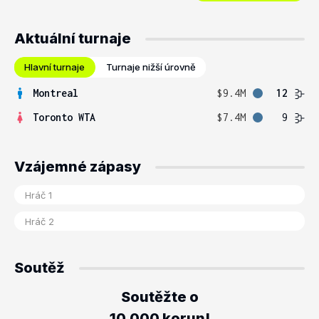
Aktuální turnaje
Hlavní turnaje
Turnaje nižší úrovně
Montreal
$9.4M
12
Toronto WTA
$7.4M
9
Vzájemné zápasy
Soutěž
Soutěžte o
10.000 korun!