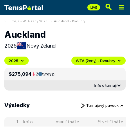
Turnaje - WTA ženy 2025
Auckland - Dvouhry
Auckland
2025
Nový Zéland
2025
WTA (ženy) - Dvouhry
$275,094
Ž
tvrdý p.
Info o turnaji
Výsledky
Turnajový pavouk
1. kolo
osmifinále
čtvrtfinále