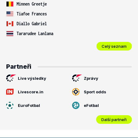
Minnen Greetje
Tiafoe Frances
Diallo Gabriel
Tararudee Lanlana
Celý seznam
Partneři
Live výsledky
Zprávy
Livescore.in
Sport odds
EuroFotbal
eFotbal
Další partneři