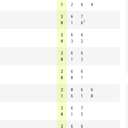
1
2
6
4
2
6
7
3
0
1
6
2
6
6
0
3
2
2
6
6
0
1
3
2
6
6
0
0
1
2
0
6
6
1
6
1
0
2
6
7
0
1
5
2
6
6