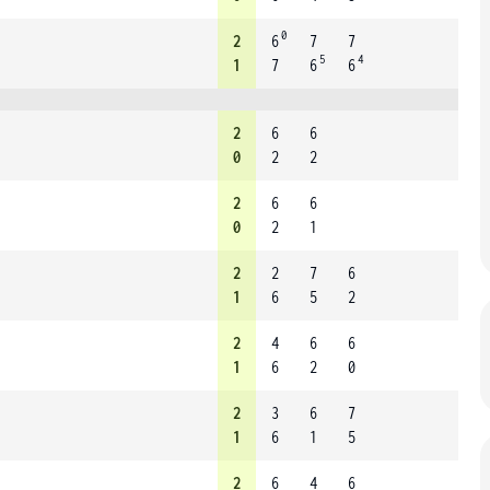
0
2
6
7
7
5
4
1
7
6
6
2
6
6
0
2
2
2
6
6
0
2
1
2
2
7
6
1
6
5
2
2
4
6
6
1
6
2
0
2
3
6
7
1
6
1
5
2
6
4
6