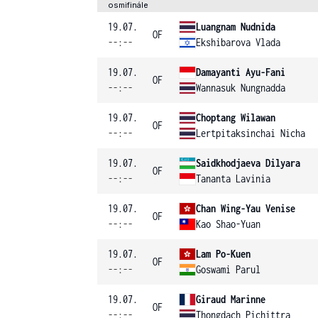
osmifinále
19.07.
Luangnam Nudnida
OF
--:--
Ekshibarova Vlada
19.07.
Damayanti Ayu-Fani
OF
--:--
Wannasuk Nungnadda
19.07.
Choptang Wilawan
OF
--:--
Lertpitaksinchai Nicha
19.07.
Saidkhodjaeva Dilyara
OF
--:--
Tananta Lavinia
19.07.
Chan Wing-Yau Venise
OF
--:--
Kao Shao-Yuan
19.07.
Lam Po-Kuen
OF
--:--
Goswami Parul
19.07.
Giraud Marinne
OF
--:--
Thongdach Pichittra