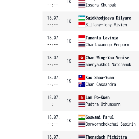
1K
--:--
Issara Khunpak
18.07.
Saidkhodjaeva Dilyara
1K
--:--
Silfany-Tony Vivien
18.07.
Tananta Lavinia
1K
--:--
Chantawannop Penporn
18.07.
Chan Wing-Yau Venise
1K
--:--
Saenyaukhot Natchanok
18.07.
Kao Shao-Yuan
1K
--:--
Chan Cassandra
18.07.
Lam Po-Kuen
1K
--:--
Pudtra Uthumporn
18.07.
Goswami Parul
1K
--:--
Borwornchokchai Sasirin
18.07.
Thongdach Pichittra