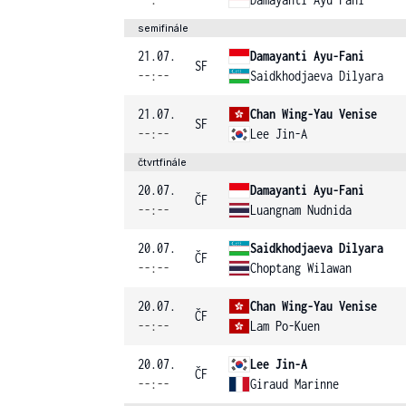
semifinále
21.07.
Damayanti Ayu-Fani
SF
--:--
Saidkhodjaeva Dilyara
21.07.
Chan Wing-Yau Venise
SF
--:--
Lee Jin-A
čtvrtfinále
20.07.
Damayanti Ayu-Fani
ČF
--:--
Luangnam Nudnida
20.07.
Saidkhodjaeva Dilyara
ČF
--:--
Choptang Wilawan
20.07.
Chan Wing-Yau Venise
ČF
--:--
Lam Po-Kuen
20.07.
Lee Jin-A
ČF
--:--
Giraud Marinne