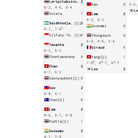
Lertpitaksinchai
2
Kao
0
3-6,
6-2, 4-6, 6-4
L
Issara
1
Lam
2
6-2, 6-2
Saidkhodjaeva
[Q]
2
Goswami
0
3
6-1, 7-6
Silfany-Tony
[Q]
0
Thongdach
0
6-4, 4-6, 3-4
Tananta
2
Giraud
1
6-3, 6-2
Chantawannop
0
Yang
[Q]
1
0
5
4
7-6
, 6
-7, 6
-7
Chan
2
Lee
2
6-1, 6-3
Saenyaukhot
[Q]
0
Kao
2
6-0, 6-1
Chan
[Q]
0
Lam
2
0-6, 6-1, 6-0
Pudtra
[Q]
1
Goswami
2
6-1, 7-5