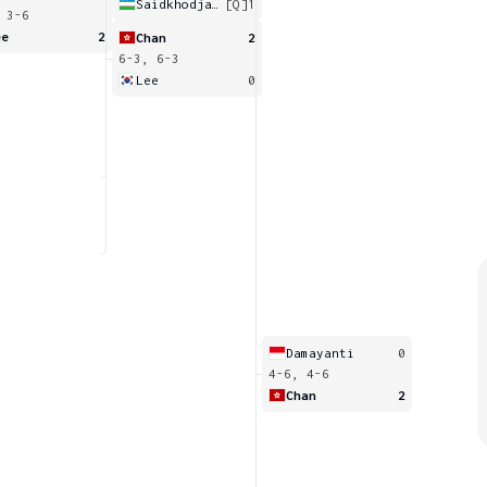
Saidkhodjaeva
[Q]
1
 3-6
ee
2
Chan
2
6-3, 6-3
Lee
0
Damayanti
0
4-6, 4-6
Chan
2