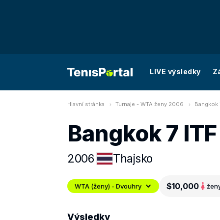
LIVE výsledky
Z
Hlavní stránka
Turnaje - WTA ženy 2006
Bangkok 
Bangkok 7 ITF
2006
Thajsko
$10,000
WTA (ženy) - Dvouhry
žen
Výsledky