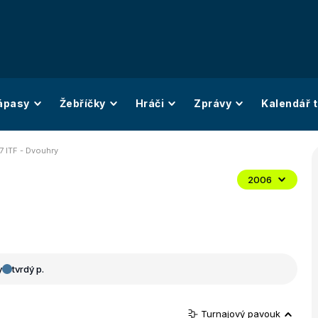
ápasy
Žebříčky
Hráči
Zprávy
Kalendář t
7 ITF - Dvouhry
2006
y
tvrdý p.
Turnajový pavouk