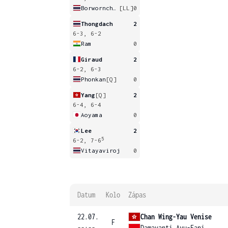
Borwornchokchai
[LL]
0
Thongdach
2
6-3, 6-2
Ram
0
Giraud
2
6-2, 6-3
Phonkan
[Q]
0
Yang
[Q]
2
6-4, 6-4
Aoyama
0
Lee
2
5
6-2, 7-6
Vitayaviroj
0
Datum
Kolo
Zápas
22.07.
Chan Wing-Yau Venise
F
--:--
Damayanti Ayu-Fani