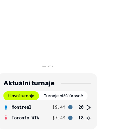
Aktuální turnaje
Hlavní turnaje
Turnaje nižší úrovně
Montreal
$9.4M
20
Toronto WTA
$7.4M
18