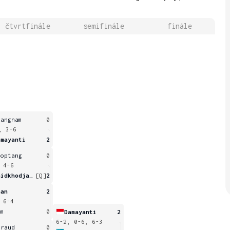
čtvrtfinále
semifinále
finále
uangnam
0
, 3-6
amayanti
2
hoptang
0
 4-6
Saidkhodjaeva
[Q]
2
han
2
 6-4
am
0
Damayanti
2
6-2, 0-6, 6-3
iraud
0