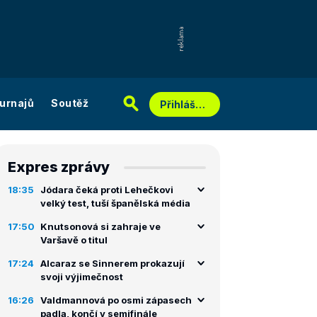
urnajů
Soutěž
Přihlášení
Expres zprávy
18:35
Jódara čeká proti Lehečkovi
velký test, tuší španělská média
17:50
Knutsonová si zahraje ve
Varšavě o titul
17:24
Alcaraz se Sinnerem prokazují
svoji výjimečnost
16:26
Valdmannová po osmi zápasech
padla, končí v semifinále