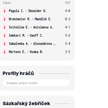
Zápas
H2H
Pegula J.
-
Shnaider D.
4-0
Brantmeier R.
-
Mandlik E.
0-3
Svitolina E.
-
Anisimova A.
4-1
Sakkari M.
-
Gauff C.
5-6
Sabalenka A.
-
Alexandrova E.
5-4
Mertens E.
-
Osaka N.
3-5
Profily hráčů
Sázkařský žebříček