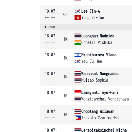
19.07.
Lee Jin-A
OF
--:--
Yang Zi-Jun
1. kolo
18.07.
Luangnam Nudnida
1K
--:--
Chhetri Vishika
18.07.
Ekshibarova Vlada
1K
--:--
You Ju-Hee
18.07.
Wannasuk Nungnadda
1K
--:--
Mulsap Sophia
18.07.
Damayanti Ayu-Fani
1K
--:--
Wongteanchai Varatchaya
18.07.
Choptang Wilawan
1K
--:--
Arevalo Czarina-Mae
18.07.
Lertpitaksinchai Nicha