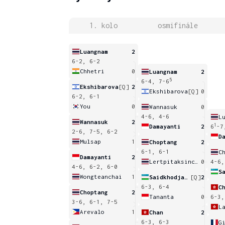
1. kolo
osmifinále
Luangnam
2
6-2, 6-2
Chhetri
0
Luangnam
2
5
6-4, 7-6
Ekshibarova
[Q]
2
Ekshibarova
[Q]
0
6-2, 6-1
You
0
Wannasuk
0
4-6, 4-6
L
Wannasuk
2
1
Damayanti
2
6
-7
2-6, 7-5, 6-2
D
Mulsap
1
Choptang
2
6-1, 6-1
C
Damayanti
2
Lertpitaksinchai
0
4-6,
4-6, 6-2, 6-0
Wongteanchai
1
Saidkhodjaeva
[Q]
2
6-3, 6-4
C
Choptang
2
Tananta
0
6-3,
3-6, 6-1, 7-5
L
Arevalo
1
Chan
2
6-3, 6-3
G