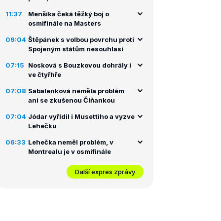
11:37
Menšíka čeká těžký boj o
osmifinále na Masters
09:04
Štěpánek s volbou povrchu proti
Spojeným státům nesouhlasí
07:15
Nosková s Bouzkovou dohrály i
ve čtyřhře
07:08
Sabalenková neměla problém
ani se zkušenou Číňankou
07:04
Jódar vyřídil i Musettiho a vyzve
Lehečku
06:33
Lehečka neměl problém, v
Montrealu je v osmifinále
Další expres zprávy