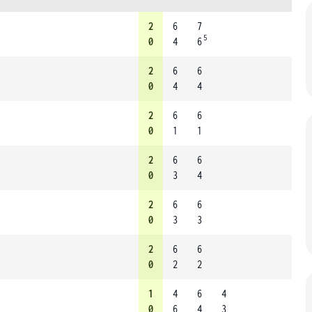
2
6
7
5
0
4
6
2
6
6
0
4
4
2
6
6
0
1
1
2
6
6
0
3
4
2
6
6
0
3
3
2
6
6
0
2
2
1
4
6
4
0
6
4
3