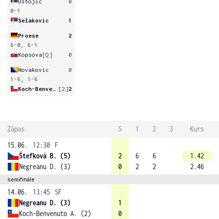
Ostojic
0
0-1
Selakovic
1
Proese
2
6-0, 6-1
Kopsova
[Q]
0
Novakovic
0
1-6, 1-6
Koch-Benvenuto
[2]
2
Zápas
S
1
2
3
Kurs
15.06.
12:30
F
Štefková B. (5)
2
6
6
1.42
Negreanu D. (3)
0
2
2
2.46
semifinále
14.06.
13:45
SF
Negreanu D. (3)
1
Koch-Benvenuto A. (2)
0