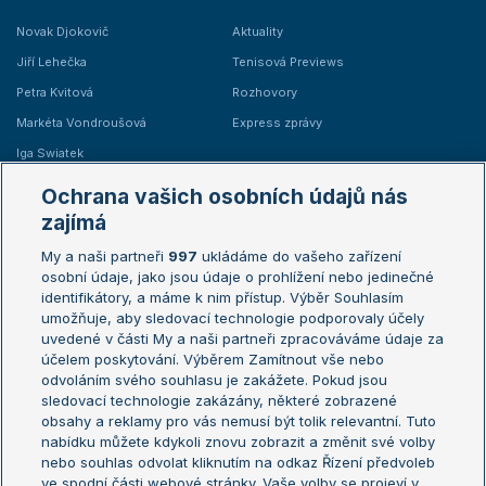
Novak Djokovič
Aktuality
Jiří Lehečka
Tenisová Previews
Petra Kvitová
Rozhovory
Markéta Vondroušová
Express zprávy
Iga Swiatek
Marie Bouzková
Ochrana vašich osobních údajů nás
Žebříčky
Kalendář turnajů
zajímá
My a naši partneři
997
ukládáme do vašeho zařízení
Žebříček ATP (muži)
Australian Open
osobní údaje, jako jsou údaje o prohlížení nebo jedinečné
Žebříček WTA (ženy)
French Open
identifikátory, a máme k nim přístup. Výběr Souhlasím
umožňuje, aby sledovací technologie podporovaly účely
Sázkařský žebříček
Wimbledon
uvedené v části My a naši partneři zpracováváme údaje za
US Open
účelem poskytování. Výběrem Zamítnout vše nebo
odvoláním svého souhlasu je zakážete. Pokud jsou
Turnaj mistrů
sledovací technologie zakázány, některé zobrazené
Turnaj mistryň
obsahy a reklamy pro vás nemusí být tolik relevantní. Tuto
Aktualní trendy
nabídku můžete kdykoli znovu zobrazit a změnit své volby
nebo souhlas odvolat kliknutím na odkaz Řízení předvoleb
ve spodní části webové stránky. Vaše volby se projeví v
Fotbalové přestupy