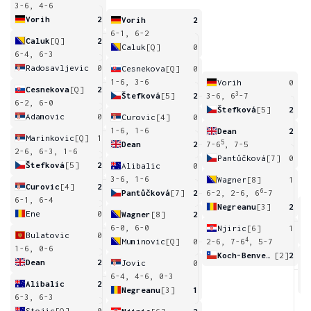
3-6, 4-6
Vorih
2
Vorih
2
6-1, 6-2
Caluk
[Q]
2
Caluk
[Q]
0
6-4, 6-3
Radosavljevic
0
Cesnekova
[Q]
0
1-6, 3-6
Vorih
0
Cesnekova
[Q]
2
3
Štefková
[5]
2
3-6, 6
-7
6-2, 6-0
Štefková
[5]
2
Adamovic
0
Curovic
[4]
0
1-6, 1-6
Dean
2
Marinkovic
[Q]
1
5
Dean
2
7-6
, 7-5
2-6, 6-3, 1-6
Pantůčková
[7]
0
Štefková
[5]
2
Alibalic
0
3-6, 1-6
Wagner
[8]
1
Curovic
[4]
2
6
Pantůčková
[7]
2
6-2, 2-6, 6
-7
6-1, 6-4
Negreanu
[3]
2
Ene
0
Wagner
[8]
2
5
6-0, 6-0
Njiric
[6]
1
Bulatovic
0
4
Muminovic
[Q]
0
2-6, 7-6
, 5-7
1-6, 0-6
Koch-Benvenuto
[2]
2
Dean
2
Jovic
0
6-4, 4-6, 0-3
Alibalic
2
Negreanu
[3]
1
6-3, 6-3
Stojic
[Q]
0