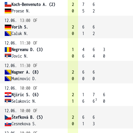
Koch-Benvenuto A. (2)
2
7
6
Proese N.
0
5
2
12.06.
13:00
OF
Vorih S.
2
6
6
Caluk N.
0
1
2
12.06.
11:30
OF
Negreanu D. (3)
1
4
6
3
Jovic N.
0
6
4
0
12.06.
11:30
OF
Wagner A. (8)
2
6
6
Muminovic D.
0
0
0
12.06.
10:00
OF
Njiric S. (6)
2
1
7
6
3
Selakovic N.
1
6
6
0
12.06.
10:00
OF
Štefková B. (5)
2
6
6
Cesnekova S.
0
1
3