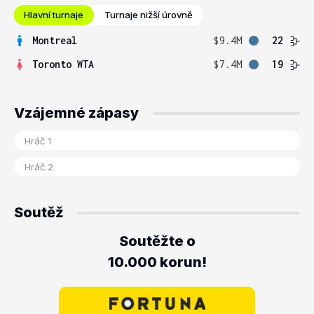
Hlavní turnaje
Turnaje nižší úrovně
Montreal
$9.4M
22
Toronto WTA
$7.4M
19
Vzájemné zápasy
Soutěž
Soutěžte o
10.000 korun!