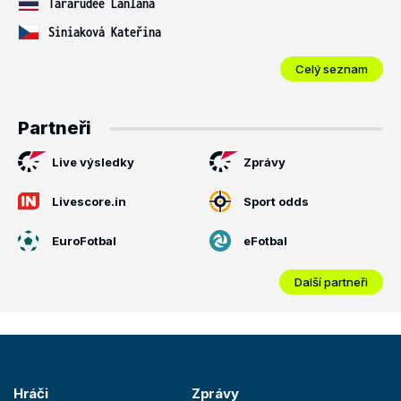
Tararudee Lanlana
Siniaková Kateřina
Celý seznam
Partneři
Live výsledky
Zprávy
Livescore.in
Sport odds
EuroFotbal
eFotbal
Další partneři
Hráči
Zprávy