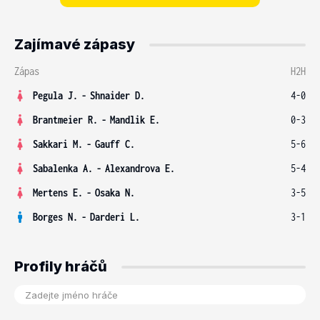
Zajímavé zápasy
Zápas
H2H
Pegula J.
-
Shnaider D.
4-0
Brantmeier R.
-
Mandlik E.
0-3
Sakkari M.
-
Gauff C.
5-6
Sabalenka A.
-
Alexandrova E.
5-4
Mertens E.
-
Osaka N.
3-5
Borges N.
-
Darderi L.
3-1
Profily hráčů