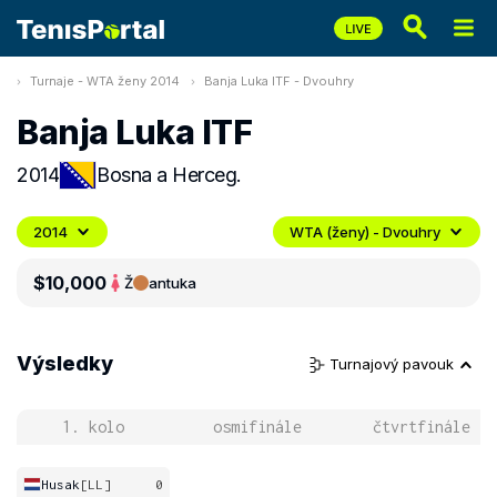
Turnaje - WTA ženy 2014
Banja Luka ITF - Dvouhry
Banja Luka ITF
2014
Bosna a Herceg.
2014
WTA (ženy) - Dvouhry
$10,000
Ž
antuka
Výsledky
Turnajový pavouk
1. kolo
osmifinále
čtvrtfinále
Husak
[LL]
0