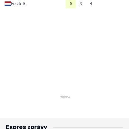
Husak R.
0
3
4
Expres zprávy