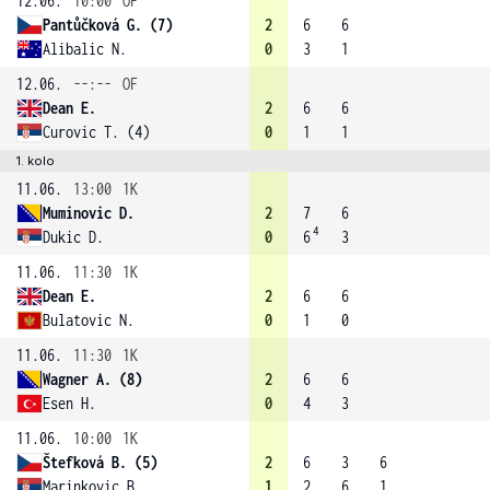
12.06.
10:00
OF
Pantůčková G. (7)
2
6
6
Alibalic N.
0
3
1
12.06.
--:--
OF
Dean E.
2
6
6
Curovic T. (4)
0
1
1
1. kolo
11.06.
13:00
1K
Muminovic D.
2
7
6
4
Dukic D.
0
6
3
11.06.
11:30
1K
Dean E.
2
6
6
Bulatovic N.
0
1
0
11.06.
11:30
1K
Wagner A. (8)
2
6
6
Esen H.
0
4
3
11.06.
10:00
1K
Štefková B. (5)
2
6
3
6
Marinkovic B.
1
2
6
1