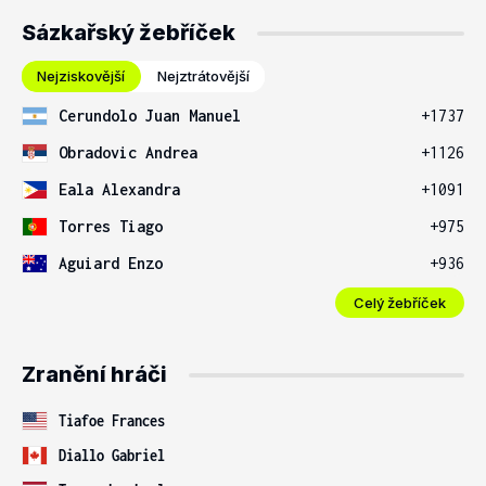
Sázkařský žebříček
Nejziskovější
Nejztrátovější
Cerundolo Juan Manuel
+1737
Obradovic Andrea
+1126
Eala Alexandra
+1091
Torres Tiago
+975
Aguiard Enzo
+936
Celý žebříček
Zranění hráči
Tiafoe Frances
Diallo Gabriel