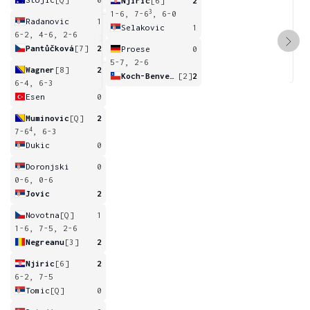
Njiric
[6]
2
3
1-6, 7-6
, 6-0
Radanovic
1
Selakovic
1
6-2, 4-6, 2-6
Pantůčková
[7]
2
Proese
0
5-7, 2-6
Wagner
[8]
2
Koch-Benvenuto
[2]
2
6-4, 6-3
Esen
0
Muminovic
[Q]
2
4
7-6
, 6-3
Dukic
0
Doronjski
0
0-6, 0-6
Jovic
2
Novotna
[Q]
1
1-6, 7-5, 2-6
Negreanu
[3]
2
Njiric
[6]
2
6-2, 7-5
Tomic
[Q]
0