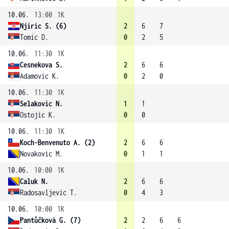
10.06.
13:00
1K
Njiric S. (6)
2
6
7
Tomic D.
0
2
5
10.06.
11:30
1K
Cesnekova S.
2
6
6
Adamovic K.
0
2
0
10.06.
11:30
1K
Selakovic N.
1
1
Ostojic K.
0
0
10.06.
11:30
1K
Koch-Benvenuto A. (2)
2
6
6
Novakovic M.
0
1
1
10.06.
10:00
1K
Caluk N.
2
6
6
Radosavljevic T.
0
4
3
10.06.
10:00
1K
Pantůčková G. (7)
2
2
6
6