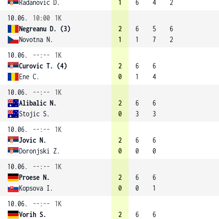
Radanovic D.
1
6
4
2
10.06.
10:00
1K
Negreanu D. (3)
2
6
5
6
Novotna N.
1
1
7
2
10.06.
--:--
1K
Curovic T. (4)
2
6
6
Ene C.
0
1
4
10.06.
--:--
1K
Alibalic N.
2
6
6
Stojic S.
0
3
3
10.06.
--:--
1K
Jovic N.
2
6
6
Doronjski Z.
0
0
0
10.06.
--:--
1K
Proese N.
2
6
6
Kopsova I.
0
0
1
10.06.
--:--
1K
Vorih S.
2
6
6