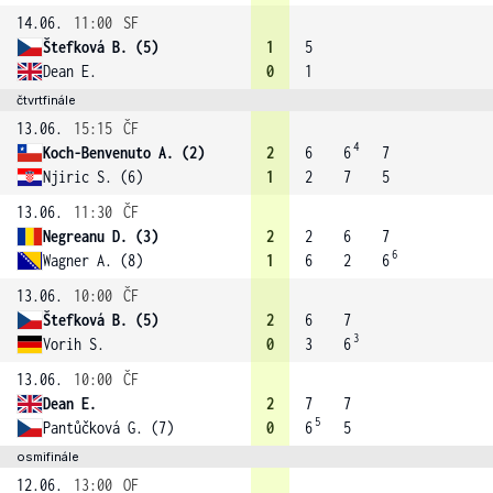
14.06.
11:00
SF
Štefková B. (5)
1
5
Dean E.
0
1
čtvrtfinále
13.06.
15:15
ČF
4
Koch-Benvenuto A. (2)
2
6
6
7
Njiric S. (6)
1
2
7
5
13.06.
11:30
ČF
Negreanu D. (3)
2
2
6
7
6
Wagner A. (8)
1
6
2
6
13.06.
10:00
ČF
Štefková B. (5)
2
6
7
3
Vorih S.
0
3
6
13.06.
10:00
ČF
Dean E.
2
7
7
5
Pantůčková G. (7)
0
6
5
osmifinále
12.06.
13:00
OF