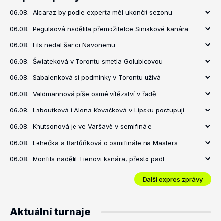
06.08.
Alcaraz by podle experta měl ukončit sezonu
06.08.
Pegulaová nadělila přemožitelce Siniakové kanára
06.08.
Fils nedal šanci Navonemu
06.08.
Šwiateková v Torontu smetla Golubicovou
06.08.
Sabalenková si podmínky v Torontu užívá
06.08.
Valdmannová píše osmé vítězství v řadě
06.08.
Laboutková i Alena Kovačková v Lipsku postupují
06.08.
Knutsonová je ve Varšavě v semifinále
06.08.
Lehečka a Bartůňková o osmifinále na Masters
06.08.
Monfils nadělil Tienovi kanára, přesto padl
Další expres zprávy
Aktuální turnaje