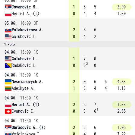
05.06.
10:00
OF
Jovanovic M.
1
6
5
3.00
Hertel A. (1)
0
4
4
1.30
05.06.
10:00
OF
Polakovicova A.
2
6
6
Golubovic L.
0
4
2
1. kolo
04.06.
13:00
1K
Golubovic L.
1
7
0
2
Radakovic L.
0
6
0
04.06.
13:00
1K
Nesmianovych A.
2
0
6
6
4.83
Adeikyte A.
1
6
4
4
1.13
04.06.
11:30
1K
Hertel A. (1)
2
6
7
1.33
1
Ivanovic I.
0
3
6
2.85
04.06.
11:30
1K
Obradovic A. (7)
2
6
6
1.05
Vojcinakova I.
0
4
0
7.22