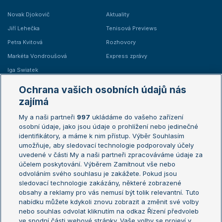
Novak Djokovič
Aktuality
Jiří Lehečka
Tenisová Previews
Petra Kvitová
Rozhovory
Markéta Vondroušová
Express zprávy
Iga Swiatek
Marie Bouzková
Ochrana vašich osobních údajů nás
Žebříčky
Kalendář turnajů
zajímá
My a naši partneři
997
ukládáme do vašeho zařízení
Žebříček ATP (muži)
Australian Open
osobní údaje, jako jsou údaje o prohlížení nebo jedinečné
Žebříček WTA (ženy)
French Open
identifikátory, a máme k nim přístup. Výběr Souhlasím
umožňuje, aby sledovací technologie podporovaly účely
Sázkařský žebříček
Wimbledon
uvedené v části My a naši partneři zpracováváme údaje za
US Open
účelem poskytování. Výběrem Zamítnout vše nebo
odvoláním svého souhlasu je zakážete. Pokud jsou
Turnaj mistrů
sledovací technologie zakázány, některé zobrazené
Turnaj mistryň
obsahy a reklamy pro vás nemusí být tolik relevantní. Tuto
Aktualní trendy
nabídku můžete kdykoli znovu zobrazit a změnit své volby
nebo souhlas odvolat kliknutím na odkaz Řízení předvoleb
ve spodní části webové stránky. Vaše volby se projeví v
Fotbalové přestupy