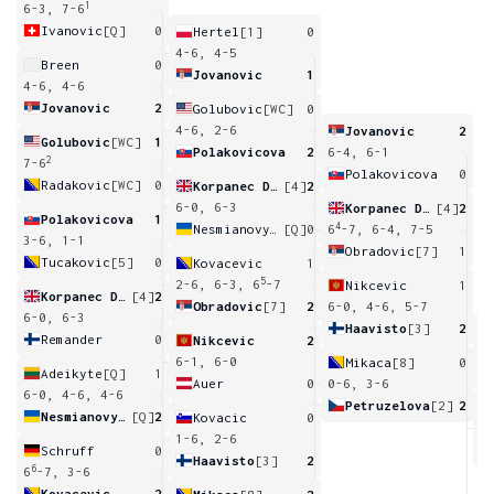
1
6-3, 7-6
Ivanovic
[Q]
0
Hertel
[1]
0
4-6, 4-5
Breen
0
Jovanovic
1
4-6, 4-6
Jovanovic
2
Golubovic
[WC]
0
4-6, 2-6
Jovanovic
2
Golubovic
[WC]
1
Polakovicova
2
6-4, 6-1
2
7-6
Polakovicova
0
Radakovic
[WC]
0
Korpanec Davies
[4]
2
6-0, 6-3
Korpanec Davies
[4]
2
Polakovicova
1
4
Nesmianovych
[Q]
0
6
-7, 6-4, 7-5
3-6, 1-1
Obradovic
[7]
1
Tucakovic
[5]
0
Kovacevic
1
5
2-6, 6-3, 6
-7
Nikcevic
1
Korpanec Davies
[4]
2
Obradovic
[7]
2
6-0, 4-6, 5-7
6-0, 6-3
Haavisto
[3]
2
Remander
0
Nikcevic
2
3
6-1, 6-0
Mikaca
[8]
0
Adeikyte
[Q]
1
Auer
0
0-6, 3-6
6-0, 4-6, 4-6
Petruzelova
[2]
2
Nesmianovych
[Q]
2
Kovacic
0
0
1-6, 2-6
Schruff
0
Haavisto
[3]
2
6
6
-7, 3-6
Kovacevic
2