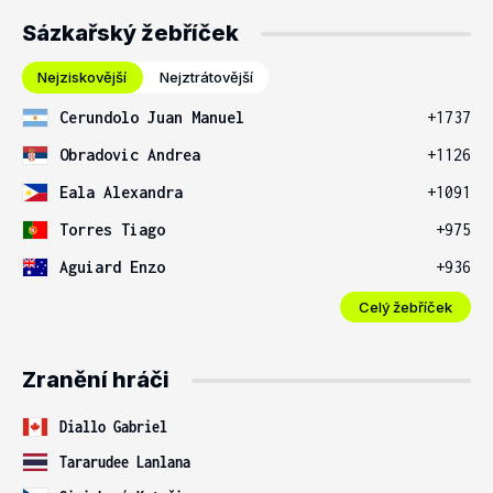
Sázkařský žebříček
Nejziskovější
Nejztrátovější
Cerundolo Juan Manuel
+1737
Obradovic Andrea
+1126
Eala Alexandra
+1091
Torres Tiago
+975
Aguiard Enzo
+936
Celý žebříček
Zranění hráči
Diallo Gabriel
Tararudee Lanlana