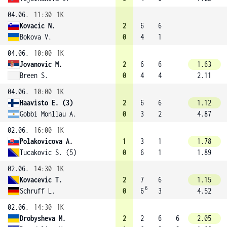
04.06.
11:30
1K
Kovacic N.
2
6
6
Bokova V.
0
4
1
04.06.
10:00
1K
Jovanovic M.
2
6
6
1.63
Breen S.
0
4
4
2.11
04.06.
10:00
1K
Haavisto E. (3)
2
6
6
1.12
Gobbi Monllau A.
0
3
2
4.87
02.06.
16:00
1K
Polakovicova A.
1
3
1
1.78
Tucakovic S. (5)
0
6
1
1.89
02.06.
14:30
1K
Kovacevic T.
2
7
6
1.15
6
Schruff L.
0
6
3
4.52
02.06.
14:30
1K
Drobysheva M.
2
2
6
6
2.05