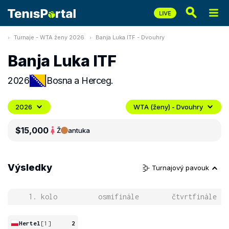
Turnaje - WTA ženy 2026
Banja Luka ITF - Dvouhry
Banja Luka ITF
2026
Bosna a Herceg.
2026
WTA (ženy) - Dvouhry
$15,000
Ž
antuka
Výsledky
Turnajový pavouk
1. kolo
osmifinále
čtvrtfinále
Hertel
[1]
2