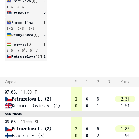
Shitikova
[Q]
0
1-6, 3-6
Dzimovic
2
Borodulina
1
6-2, 2-6, 2-6
Drobysheva
[Q]
2
Fenyves
[Q]
1
6
3
3-6, 7-6
, 6
-7
Petruzelova
[2]
2
Zápas
S
1
2
3
Kurs
07.06.
11:00
F
Petruzelova L. (2)
2
6
6
2.31
Korpanec Davies A. (4)
0
0
1
1.54
semifinále
06.06.
11:00
SF
Petruzelova L. (2)
2
6
6
1.82
Haavisto E. (3)
0
0
2
1.90