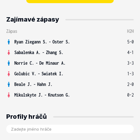
Zajímavé zápasy
Zápas
H2H
Ryan Ziegann S.
-
Oster S.
5-0
Sabalenka A.
-
Zhang S.
4-1
Norrie C.
-
De Minaur A.
3-3
Golubic V.
-
Swiatek I.
1-3
Beale J.
-
Hahn J.
2-0
Mikulskyte J.
-
Knutson G.
0-2
Profily hráčů