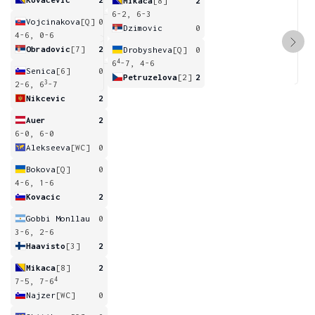
Mikaca
[8]
2
6-2, 6-3
Vojcinakova
[Q]
0
Dzimovic
0
4-6, 0-6
Obradovic
[7]
2
Drobysheva
[Q]
0
4
6
-7, 4-6
Senica
[6]
0
Petruzelova
[2]
2
3
2-6, 6
-7
Nikcevic
2
Auer
2
6-0, 6-0
Alekseeva
[WC]
0
Bokova
[Q]
0
4-6, 1-6
Kovacic
2
Gobbi Monllau
0
3-6, 2-6
Haavisto
[3]
2
Mikaca
[8]
2
4
7-5, 7-6
Najzer
[WC]
0