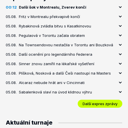
00:12
Další šok v Montrealu, Zverev končí
05.08.
Fritz v Montrealu překvapivě končí
05.08.
Rybakinová zvládla bitvu s Kasatkinovou
05.08.
Pegulaová v Torontu začala obratem
05.08.
Na Townsendovou nestačila v Torontu ani Bouzková
05.08.
Další ocenění pro legendárního Federera
05.08.
Sinner znovu zamířil na lékařské vyšetření
05.08.
Plíšková, Nosková a další Češi nastoupí na Masters
05.08.
Alcaraz nebude hrát ani v Cincinnati
05.08.
Sabalenková slaví na úvod klidnou výhru
Další expres zprávy
Aktuální turnaje