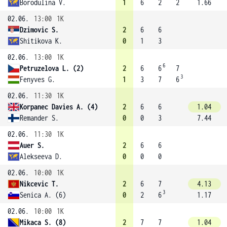
Borodulina V.
1
6
2
2
1.66
02.06.
13:00
1K
Dzimovic S.
2
6
6
Shitikova K.
0
1
3
02.06.
13:00
1K
6
Petruzelova L. (2)
2
6
6
7
3
Fenyves G.
1
3
7
6
02.06.
11:30
1K
Korpanec Davies A. (4)
2
6
6
1.04
Remander S.
0
0
3
7.44
02.06.
11:30
1K
Auer S.
2
6
6
Alekseeva D.
0
0
0
02.06.
10:00
1K
Nikcevic T.
2
6
7
4.13
3
Senica A. (6)
0
2
6
1.17
02.06.
10:00
1K
Mikaca S. (8)
2
7
7
1.04