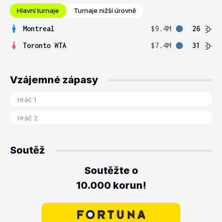
Hlavní turnaje
Turnaje nižší úrovně
Montreal
$9.4M
26
Toronto WTA
$7.4M
31
Vzájemné zápasy
Soutěž
Soutěžte o
10.000 korun!