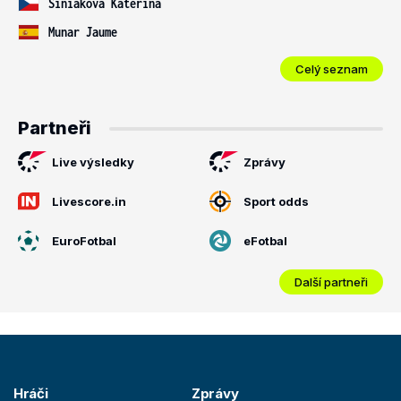
Siniaková Kateřina
Munar Jaume
Celý seznam
Partneři
Live výsledky
Zprávy
Livescore.in
Sport odds
EuroFotbal
eFotbal
Další partneři
Hráči
Zprávy