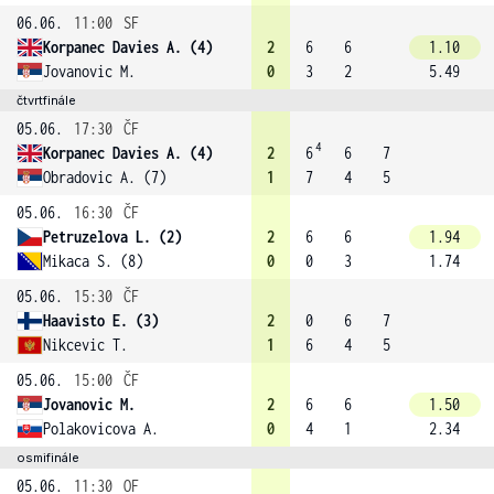
06.06.
11:00
SF
Korpanec Davies A. (4)
2
6
6
1.10
Jovanovic M.
0
3
2
5.49
čtvrtfinále
05.06.
17:30
ČF
4
Korpanec Davies A. (4)
2
6
6
7
Obradovic A. (7)
1
7
4
5
05.06.
16:30
ČF
Petruzelova L. (2)
2
6
6
1.94
Mikaca S. (8)
0
0
3
1.74
05.06.
15:30
ČF
Haavisto E. (3)
2
0
6
7
Nikcevic T.
1
6
4
5
05.06.
15:00
ČF
Jovanovic M.
2
6
6
1.50
Polakovicova A.
0
4
1
2.34
osmifinále
05.06.
11:30
OF