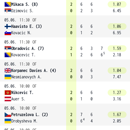
Mikaca S. (8)
2
6
6
1.07
Dzimovic S.
0
2
3
6.45
05.06.
11:30
OF
Haavisto E. (3)
2
6
6
1.06
Kovacic N.
0
1
2
6.95
05.06.
11:30
OF
Obradovic A. (7)
2
6
3
7
1.59
5
Kovacevic T.
1
2
6
6
2.18
05.06.
11:30
OF
Korpanec Davies A. (4)
2
6
6
1.04
Nesmianovych A.
0
0
3
7.47
05.06.
10:00
OF
Nikcevic T.
2
6
6
1.27
Auer S.
0
1
0
3.16
05.06.
10:00
OF
Petruzelova L. (2)
2
7
6
1.67
4
Drobysheva M.
0
6
4
2.05