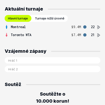
Aktuální turnaje
Hlavní turnaje
Turnaje nižší úrovně
Montreal
$9.4M
22
Toronto WTA
$7.4M
21
Vzájemné zápasy
Soutěž
Soutěžte o
10.000 korun!