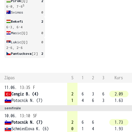
Pirok
[Q]
2
5
6-0, 7-6
Svinos
0
Bekefi
2
6-3, 6-4
Masic
[Q]
0
Lukic
[Q]
0
2-6, 2-6
Pantuckova
[2]
2
Zápas
S
1
2
3
Kurs
11.06.
13:35
F
Cengiz B. (4)
2
6
3
6
2.09
Potocnik N. (7)
1
4
6
3
1.63
semifinále
10.06.
13:10
SF
Potocnik N. (7)
2
6
6
1.73
Schmiedlova K. (6)
0
1
4
1.93