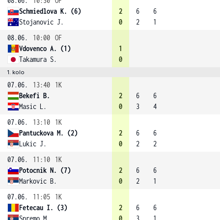
08.06.
10:30
OF
Schmiedlova K. (6)
2
6
6
Stojanovic J.
0
2
1
08.06.
10:00
OF
Vdovenco A. (1)
1
Takamura S.
0
1. kolo
07.06.
13:40
1K
Bekefi B.
2
6
6
Masic L.
0
3
4
07.06.
13:10
1K
Pantuckova M. (2)
2
6
6
Lukic J.
0
2
2
07.06.
11:10
1K
Potocnik N. (7)
2
6
6
Markovic B.
0
2
1
07.06.
11:05
1K
Fetecau I. (3)
2
6
6
Spremo M.
0
3
1