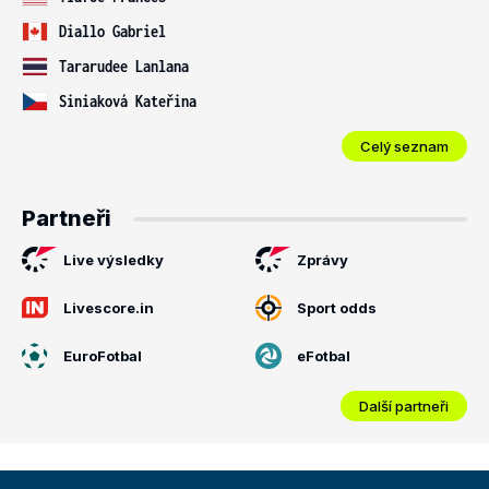
Diallo Gabriel
Tararudee Lanlana
Siniaková Kateřina
Celý seznam
Partneři
Live výsledky
Zprávy
Livescore.in
Sport odds
EuroFotbal
eFotbal
Další partneři