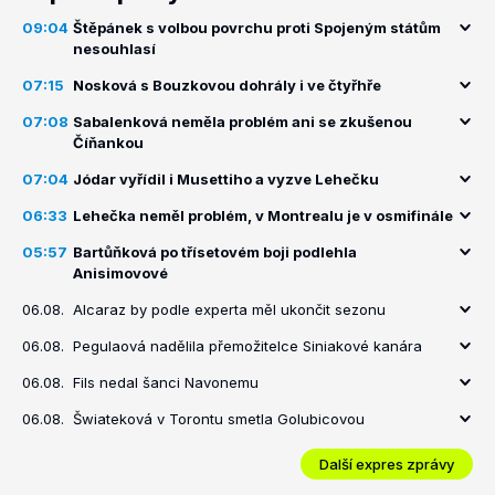
09:04
Štěpánek s volbou povrchu proti Spojeným státům
nesouhlasí
07:15
Nosková s Bouzkovou dohrály i ve čtyřhře
07:08
Sabalenková neměla problém ani se zkušenou
Číňankou
07:04
Jódar vyřídil i Musettiho a vyzve Lehečku
06:33
Lehečka neměl problém, v Montrealu je v osmifinále
05:57
Bartůňková po třísetovém boji podlehla
Anisimovové
06.08.
Alcaraz by podle experta měl ukončit sezonu
06.08.
Pegulaová nadělila přemožitelce Siniakové kanára
06.08.
Fils nedal šanci Navonemu
06.08.
Šwiateková v Torontu smetla Golubicovou
Další expres zprávy