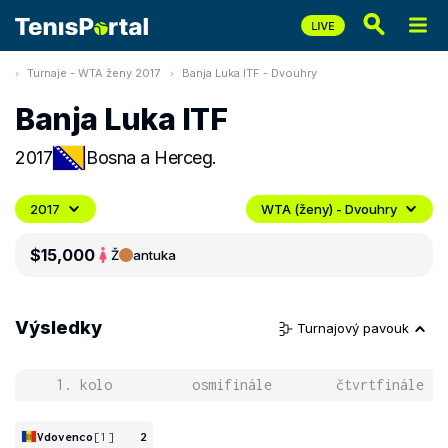
Turnaje - WTA ženy 2017
Banja Luka ITF - Dvouhry
Banja Luka ITF
2017
Bosna a Herceg.
2017
WTA (ženy) - Dvouhry
$15,000
Ž
antuka
Výsledky
Turnajový pavouk
1. kolo
osmifinále
čtvrtfinále
Vdovenco
[1]
2