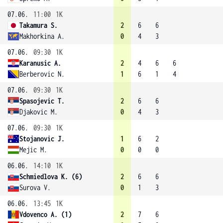
07.06.
11:00
1K
Takamura S.
2
6
6
Makhorkina A.
0
4
3
07.06.
09:30
1K
Karanusic A.
2
4
6
6
Berberovic N.
1
6
1
4
07.06.
09:30
1K
Spasojevic T.
2
6
6
Djakovic M.
0
4
3
07.06.
09:30
1K
Stojanovic J.
1
6
2
Mejic M.
0
0
0
06.06.
14:10
1K
Schmiedlova K. (6)
2
6
6
Surova V.
0
1
3
06.06.
13:45
1K
Vdovenco A. (1)
2
7
6