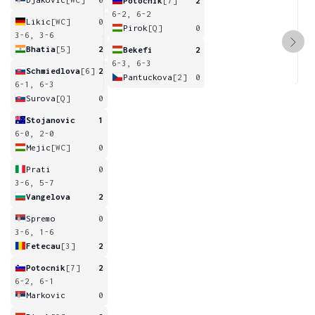
Potocnik
[7]
2
6-2, 6-2
Likic
[WC]
0
Pirok
[Q]
0
3-6, 3-6
Bhatia
[5]
2
Bekefi
2
6-3, 6-3
Schmiedlova
[6]
2
Pantuckova
[2]
0
6-1, 6-3
Surova
[Q]
0
Stojanovic
1
6-0, 2-0
Mejic
[WC]
0
Prati
0
3-6, 5-7
Vangelova
2
Spremo
0
3-6, 1-6
Fetecau
[3]
2
Potocnik
[7]
2
6-2, 6-1
Markovic
0