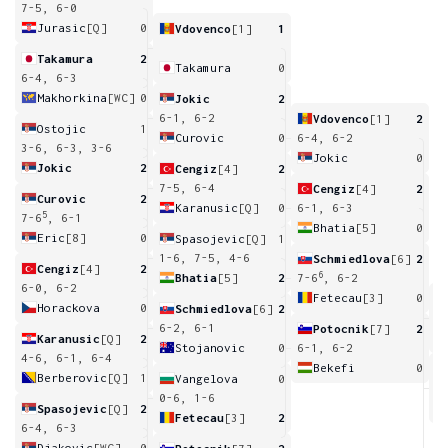
7-5, 6-0
Jurasic
[Q]
0
Vdovenco
[1]
1
Takamura
2
Takamura
0
6-4, 6-3
Makhorkina
[WC]
0
Jokic
2
6-1, 6-2
Vdovenco
[1]
2
Ostojic
1
Curovic
0
6-4, 6-2
3-6, 6-3, 3-6
Jokic
0
Jokic
2
Cengiz
[4]
2
7-5, 6-4
Cengiz
[4]
2
Curovic
2
Karanusic
[Q]
0
6-1, 6-3
5
7-6
, 6-1
Bhatia
[5]
0
Eric
[8]
0
Spasojevic
[Q]
1
1-6, 7-5, 4-6
Schmiedlova
[6]
2
Cengiz
[4]
2
6
Bhatia
[5]
2
7-6
, 6-2
6-0, 6-2
Fetecau
[3]
0
Horackova
0
Schmiedlova
[6]
2
3
6-2, 6-1
Potocnik
[7]
2
Karanusic
[Q]
2
Stojanovic
0
6-1, 6-2
4-6, 6-1, 6-4
Bekefi
0
Berberovic
[Q]
1
Vangelova
0
1
0-6, 1-6
Spasojevic
[Q]
2
Fetecau
[3]
2
6-4, 6-3
Djakovic
[WC]
0