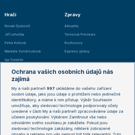
Hráči
Zprávy
Novak Djokovič
Aktuality
Jiří Lehečka
Tenisová Previews
Petra Kvitová
Rozhovory
Markéta Vondroušová
Express zprávy
Iga Swiatek
Marie Bouzková
Ochrana vašich osobních údajů nás
Žebříčky
Kalendář turnajů
zajímá
My a naši partneři
997
ukládáme do vašeho zařízení
Žebříček ATP (muži)
Australian Open
osobní údaje, jako jsou údaje o prohlížení nebo jedinečné
Žebříček WTA (ženy)
French Open
identifikátory, a máme k nim přístup. Výběr Souhlasím
umožňuje, aby sledovací technologie podporovaly účely
Sázkařský žebříček
Wimbledon
uvedené v části My a naši partneři zpracováváme údaje za
US Open
účelem poskytování. Výběrem Zamítnout vše nebo
odvoláním svého souhlasu je zakážete. Pokud jsou
Turnaj mistrů
sledovací technologie zakázány, některé zobrazené
Turnaj mistryň
obsahy a reklamy pro vás nemusí být tolik relevantní. Tuto