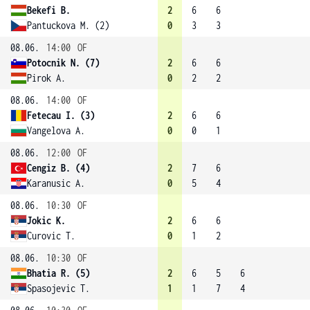
Bekefi B.
2
6
6
Pantuckova M. (2)
0
3
3
08.06.
14:00
OF
Potocnik N. (7)
2
6
6
Pirok A.
0
2
2
08.06.
14:00
OF
Fetecau I. (3)
2
6
6
Vangelova A.
0
0
1
08.06.
12:00
OF
Cengiz B. (4)
2
7
6
Karanusic A.
0
5
4
08.06.
10:30
OF
Jokic K.
2
6
6
Curovic T.
0
1
2
08.06.
10:30
OF
Bhatia R. (5)
2
6
5
6
Spasojevic T.
1
1
7
4