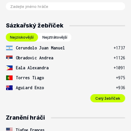
Sázkařský žebříček
Nejziskovější
Nejztrátovější
Cerundolo Juan Manuel
+1737
Obradovic Andrea
+1126
Eala Alexandra
+1091
Torres Tiago
+975
Aguiard Enzo
+936
Celý žebříček
Zranění hráči
Tiafoe Frances