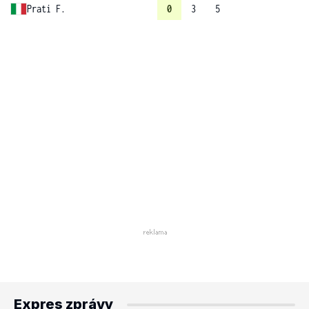
Prati F.
0
3
5
Expres zprávy