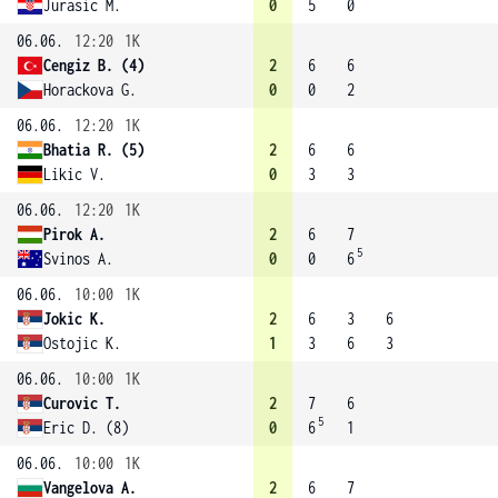
Jurasic M.
0
5
0
06.06.
12:20
1K
Cengiz B. (4)
2
6
6
Horackova G.
0
0
2
06.06.
12:20
1K
Bhatia R. (5)
2
6
6
Likic V.
0
3
3
06.06.
12:20
1K
Pirok A.
2
6
7
5
Svinos A.
0
0
6
06.06.
10:00
1K
Jokic K.
2
6
3
6
Ostojic K.
1
3
6
3
06.06.
10:00
1K
Curovic T.
2
7
6
5
Eric D. (8)
0
6
1
06.06.
10:00
1K
Vangelova A.
2
6
7