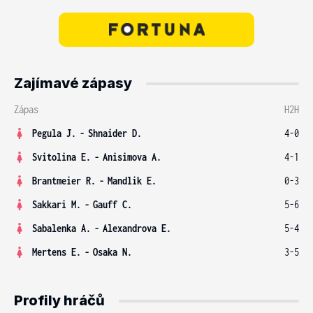
Zajímavé zápasy
Zápas
H2H
Pegula J.
-
Shnaider D.
4-0
Svitolina E.
-
Anisimova A.
4-1
Brantmeier R.
-
Mandlik E.
0-3
Sakkari M.
-
Gauff C.
5-6
Sabalenka A.
-
Alexandrova E.
5-4
Mertens E.
-
Osaka N.
3-5
Profily hráčů