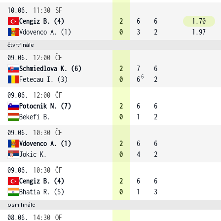
10.06.
11:30
SF
Cengiz B. (4)
2
6
6
1.70
Vdovenco A. (1)
0
3
2
1.97
čtvrtfinále
09.06.
12:00
ČF
Schmiedlova K. (6)
2
7
6
6
Fetecau I. (3)
0
6
2
09.06.
12:00
ČF
Potocnik N. (7)
2
6
6
Bekefi B.
0
1
2
09.06.
10:30
ČF
Vdovenco A. (1)
2
6
6
Jokic K.
0
4
2
09.06.
10:30
ČF
Cengiz B. (4)
2
6
6
Bhatia R. (5)
0
1
3
osmifinále
08.06.
14:30
OF