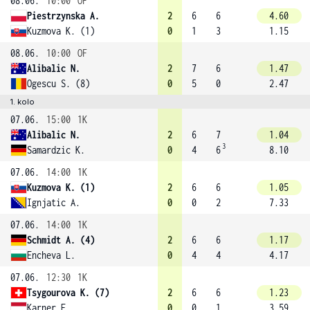
08.06.
10:00
OF
Piestrzynska A.
2
6
6
4.60
Kuzmova K. (1)
0
1
3
1.15
08.06.
10:00
OF
Alibalic N.
2
7
6
1.47
Ogescu S. (8)
0
5
0
2.47
1. kolo
07.06.
15:00
1K
Alibalic N.
2
6
7
1.04
3
Samardzic K.
0
4
6
8.10
07.06.
14:00
1K
Kuzmova K. (1)
2
6
6
1.05
Ignjatic A.
0
0
2
7.33
07.06.
14:00
1K
Schmidt A. (4)
2
6
6
1.17
Encheva L.
0
4
4
4.17
07.06.
12:30
1K
Tsygourova K. (7)
2
6
6
1.23
Karner E.
0
0
1
3.59