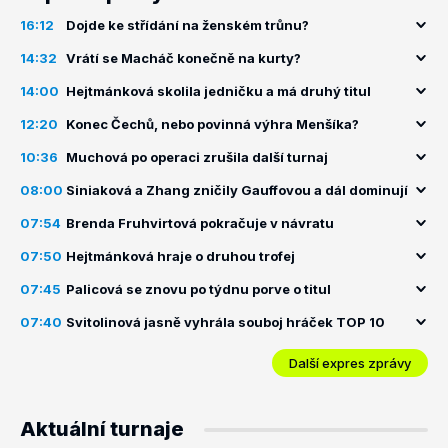
16:12
Dojde ke střídání na ženském trůnu?
14:32
Vrátí se Macháč konečně na kurty?
14:00
Hejtmánková skolila jedničku a má druhý titul
12:20
Konec Čechů, nebo povinná výhra Menšíka?
10:36
Muchová po operaci zrušila další turnaj
08:00
Siniaková a Zhang zničily Gauffovou a dál dominují
07:54
Brenda Fruhvirtová pokračuje v návratu
07:50
Hejtmánková hraje o druhou trofej
07:45
Palicová se znovu po týdnu porve o titul
07:40
Svitolinová jasně vyhrála souboj hráček TOP 10
Další expres zprávy
Aktuální turnaje