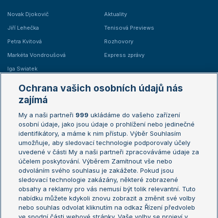
Novak Djokovič
Aktuality
Jiří Lehečka
Tenisová Previews
Petra Kvitová
Rozhovory
Markéta Vondroušová
Express zprávy
Iga Swiatek
Marie Bouzková
Ochrana vašich osobních údajů nás
Žebříčky
Kalendář turnajů
zajímá
My a naši partneři
999
ukládáme do vašeho zařízení
Žebříček ATP (muži)
Australian Open
osobní údaje, jako jsou údaje o prohlížení nebo jedinečné
Žebříček WTA (ženy)
French Open
identifikátory, a máme k nim přístup. Výběr Souhlasím
umožňuje, aby sledovací technologie podporovaly účely
Sázkařský žebříček
Wimbledon
uvedené v části My a naši partneři zpracováváme údaje za
US Open
účelem poskytování. Výběrem Zamítnout vše nebo
odvoláním svého souhlasu je zakážete. Pokud jsou
Turnaj mistrů
sledovací technologie zakázány, některé zobrazené
Turnaj mistryň
obsahy a reklamy pro vás nemusí být tolik relevantní. Tuto
Aktualní trendy
nabídku můžete kdykoli znovu zobrazit a změnit své volby
nebo souhlas odvolat kliknutím na odkaz Řízení předvoleb
ve spodní části webové stránky. Vaše volby se projeví v
Fotbalové přestupy