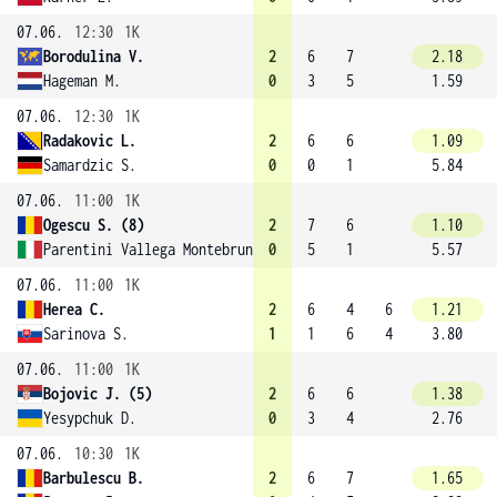
07.06.
12:30
1K
Borodulina V.
2
6
7
2.18
Hageman M.
0
3
5
1.59
07.06.
12:30
1K
Radakovic L.
2
6
6
1.09
Samardzic S.
0
0
1
5.84
07.06.
11:00
1K
Ogescu S. (8)
2
7
6
1.10
Parentini Vallega Montebruno G.
0
5
1
5.57
07.06.
11:00
1K
Herea C.
2
6
4
6
1.21
Sarinova S.
1
1
6
4
3.80
07.06.
11:00
1K
Bojovic J. (5)
2
6
6
1.38
Yesypchuk D.
0
3
4
2.76
07.06.
10:30
1K
Barbulescu B.
2
6
7
1.65