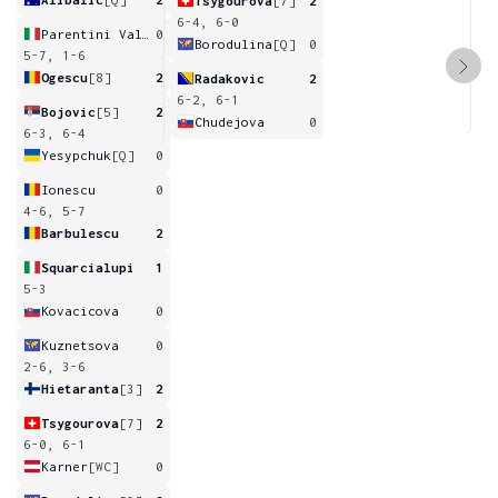
Tsygourova
[7]
2
6-4, 6-0
Parentini Vallega Montebruno
0
Borodulina
[Q]
0
5-7, 1-6
Ogescu
[8]
2
Radakovic
2
6-2, 6-1
Bojovic
[5]
2
Chudejova
0
6-3, 6-4
Yesypchuk
[Q]
0
Ionescu
0
4-6, 5-7
Barbulescu
2
Squarcialupi
1
5-3
Kovacicova
0
Kuznetsova
0
2-6, 3-6
Hietaranta
[3]
2
Tsygourova
[7]
2
6-0, 6-1
Karner
[WC]
0