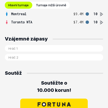
Hlavní turnaje
Turnaje nižší úrovně
Montreal
$9.4M
10
Toronto WTA
$7.4M
10
Vzájemné zápasy
Soutěž
Soutěžte o
10.000 korun!