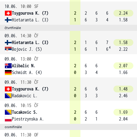
10.06.
10:00
SF
Tsygourova K. (7)
2
2
6
6
2.24
Hietaranta L. (3)
1
6
3
4
1.58
čtvrtfinále
09.06.
14:30
ČF
Hietaranta L. (3)
2
1
6
7
1.58
4
Bojovic J. (5)
1
6
1
6
2.22
09.06.
13:00
ČF
Alibalic N.
2
6
6
2.07
Schmidt A. (4)
0
3
4
1.66
09.06.
11:30
ČF
Tsygourova K. (7)
2
6
6
1.48
Radakovic L.
0
3
3
2.46
09.06.
10:15
ČF
Tucakovic S.
2
6
6
1.69
Piestrzynska A.
0
2
1
2.04
osmifinále
09.06.
11:30
OF