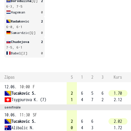
Borodulina
[Q]
2
6-3, 7-5
Hageman
0
Radakovic
2
6-0, 6-1
Samardzic
[Q]
0
Chudejova
2
7-5, 6-1
Babel
[2]
0
Zápas
S
1
2
3
Kurs
12.06.
10:00
F
Tucakovic S.
2
6
5
6
1.70
Tsygourova K. (7)
1
4
7
2
2.12
semifinále
10.06.
11:30
SF
Tucakovic S.
2
6
6
2.02
Alibalic N.
0
4
3
1.72