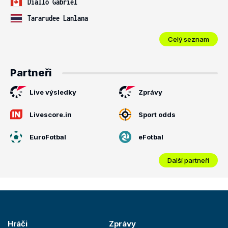
Diallo Gabriel
Tararudee Lanlana
Celý seznam
Partneři
Live výsledky
Zprávy
Livescore.in
Sport odds
EuroFotbal
eFotbal
Další partneři
Hráči
Zprávy