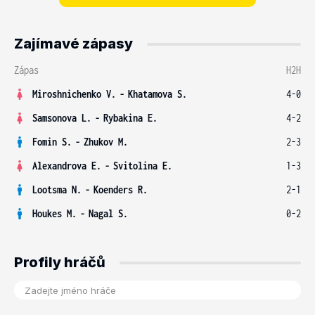
Zajímavé zápasy
Zápas
H2H
Miroshnichenko V.
-
Khatamova S.
4-0
Samsonova L.
-
Rybakina E.
4-2
Fomin S.
-
Zhukov M.
2-3
Alexandrova E.
-
Svitolina E.
1-3
Lootsma N.
-
Koenders R.
2-1
Houkes M.
-
Nagal S.
0-2
Profily hráčů