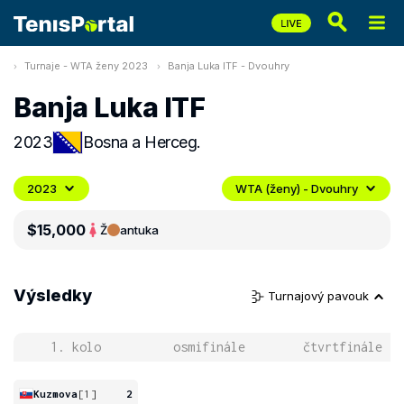
Turnaje - WTA ženy 2023
Banja Luka ITF - Dvouhry
Banja Luka ITF
2023
Bosna a Herceg.
2023
WTA (ženy) - Dvouhry
$15,000
Ž
antuka
Výsledky
Turnajový pavouk
1. kolo
osmifinále
čtvrtfinále
Kuzmova
[1]
2