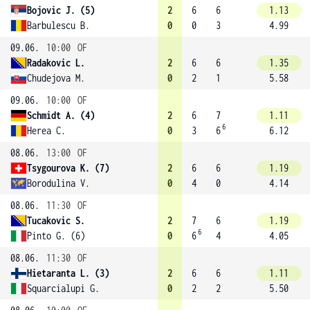
Bojovic J. (5)
2
6
6
1.13
Barbulescu B.
0
0
3
4.99
09.06.
10:00
OF
Radakovic L.
2
6
6
1.35
Chudejova M.
0
2
1
5.58
09.06.
10:00
OF
Schmidt A. (4)
2
6
7
1.11
6
Herea C.
0
3
6
6.12
08.06.
13:00
OF
Tsygourova K. (7)
2
6
6
1.19
Borodulina V.
0
4
0
4.14
08.06.
11:30
OF
Tucakovic S.
2
7
6
1.19
6
Pinto G. (6)
0
6
4
4.05
08.06.
11:30
OF
Hietaranta L. (3)
2
6
6
1.11
Squarcialupi G.
0
2
2
5.50