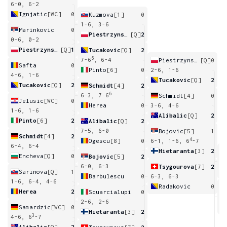
6-0, 6-2
Ignjatic
[WC]
0
Kuzmova
[1]
0
1-6, 3-6
Marinkovic
0
Piestrzynska
[Q]
2
0-6, 0-2
Piestrzynska
[Q]
1
Tucakovic
[Q]
2
6
7-6
, 6-4
Piestrzynska
[Q]
0
Safta
0
Pinto
[6]
0
2-6, 1-6
4-6, 1-6
Tucakovic
[Q]
2
Tucakovic
[Q]
2
Schmidt
[4]
2
6
6-3, 7-6
Schmidt
[4]
0
Jelusic
[WC]
0
Herea
0
3-6, 4-6
1-6, 1-6
Alibalic
[Q]
2
Pinto
[6]
2
Alibalic
[Q]
2
7-5, 6-0
Bojovic
[5]
1
Schmidt
[4]
2
4
Ogescu
[8]
0
6-1, 1-6, 6
-7
6-4, 6-4
Hietaranta
[3]
2
Encheva
[Q]
0
Bojovic
[5]
2
6
6-0, 6-3
Tsygourova
[7]
2
Sarinova
[Q]
1
Barbulescu
0
6-3, 6-3
1-6, 6-4, 4-6
Radakovic
0
Herea
2
Squarcialupi
0
6
2-6, 2-6
Samardzic
[WC]
0
Hietaranta
[3]
2
3
4-6, 6
-7
Alibalic
[Q]
2