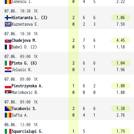
Ionescu I.
0
4
5
2.22
07.06.
10:30
1K
Hietaranta L. (3)
2
6
6
1.06
Kuznetsova E.
0
2
3
7.59
07.06.
10:30
1K
Chudejova M.
2
7
6
4.45
Babel O. (2)
0
5
1
1.18
07.06.
09:00
1K
Pinto G. (6)
2
6
6
1.04
Jelusic K.
0
1
1
7.96
07.06.
09:00
1K
Piestrzynska A.
1
6
2
1.80
Marinkovic B.
0
0
0
1.88
07.06.
09:00
1K
Tucakovic S.
2
6
6
1.38
Safta A.
0
4
1
2.76
06.06.
13:00
1K
Squarcialupi G.
1
5
1.79