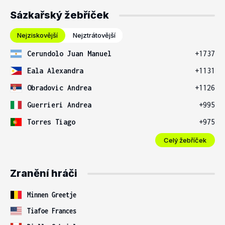
Sázkařský žebříček
Nejziskovější
Nejztrátovější
Cerundolo Juan Manuel
+1737
Eala Alexandra
+1131
Obradovic Andrea
+1126
Guerrieri Andrea
+995
Torres Tiago
+975
Celý žebříček
Zranění hráči
Minnen Greetje
Tiafoe Frances