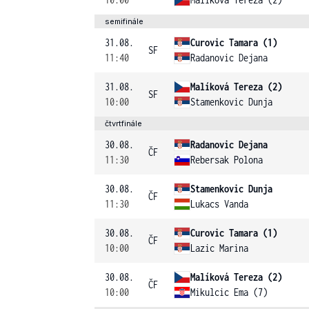
semifinále
31.08.
Curovic Tamara (1)
SF
11:40
Radanovic Dejana
31.08.
Malíková Tereza (2)
SF
10:00
Stamenkovic Dunja
čtvrtfinále
30.08.
Radanovic Dejana
ČF
11:30
Rebersak Polona
30.08.
Stamenkovic Dunja
ČF
11:30
Lukacs Vanda
30.08.
Curovic Tamara (1)
ČF
10:00
Lazic Marina
30.08.
Malíková Tereza (2)
ČF
10:00
Mikulcic Ema (7)