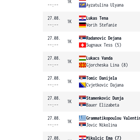
1K
--:--
Ayzatulina Ulyana
27.08.
Lukas Tena
1K
--:--
Vorih Stefanie
27.08.
Radanovic Dejana
1K
--:--
Sugnaux Tess (5)
27.08.
Lukacs Vanda
1K
--:--
Gjorcheska Lina (8)
27.08.
Tomic Danijela
1K
--:--
Cvjetkovic Dajana
27.08.
Stamenkovic Dunja
1K
--:--
Bauer Elizabeta
27.08.
Grammatikopoulou Valenti
1K
--:--
Jovic Nikolina
27.08.
Mikulcic Ema (7)