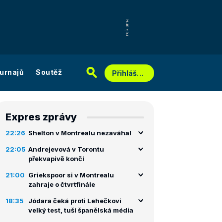
urnajů
Soutěž
Přihlášení
Expres zprávy
22:26
Shelton v Montrealu nezaváhal
22:05
Andrejevová v Torontu
překvapivě končí
21:00
Griekspoor si v Montrealu
zahraje o čtvrtfinále
18:35
Jódara čeká proti Lehečkovi
velký test, tuší španělská média