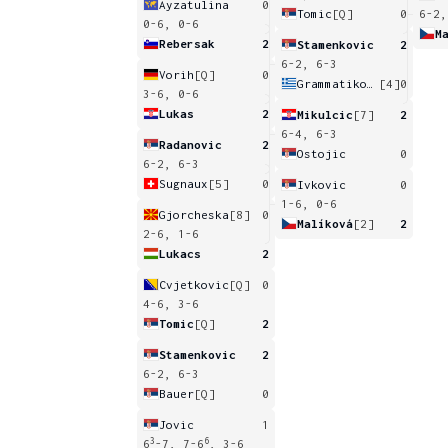
Ayzatulina
0
Tomic
[Q]
0
6-2,
0-6, 0-6
M
Rebersak
2
Stamenkovic
2
6-2, 6-3
Vorih
[Q]
0
Grammatikopoulou
[4]
0
3-6, 0-6
Lukas
2
Mikulcic
[7]
2
6-4, 6-3
Radanovic
2
Ostojic
0
6-2, 6-3
Sugnaux
[5]
0
Ivkovic
0
1-6, 0-6
Gjorcheska
[8]
0
Malíková
[2]
2
2-6, 1-6
Lukacs
2
Cvjetkovic
[Q]
0
4-6, 3-6
Tomic
[Q]
2
Stamenkovic
2
6-2, 6-3
Bauer
[Q]
0
Jovic
1
3
6
6
-7, 7-6
, 3-6