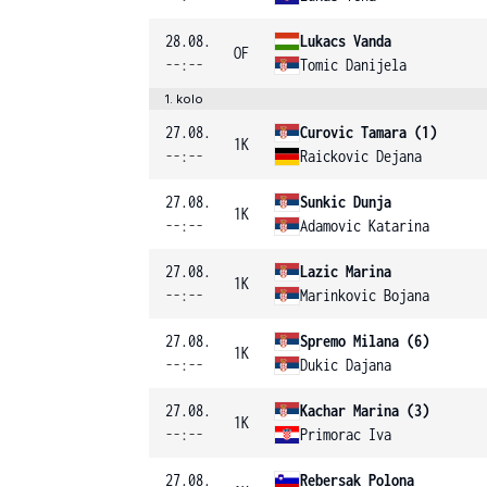
28.08.
Lukacs Vanda
OF
--:--
Tomic Danijela
1. kolo
27.08.
Curovic Tamara (1)
1K
--:--
Raickovic Dejana
27.08.
Sunkic Dunja
1K
--:--
Adamovic Katarina
27.08.
Lazic Marina
1K
--:--
Marinkovic Bojana
27.08.
Spremo Milana (6)
1K
--:--
Dukic Dajana
27.08.
Kachar Marina (3)
1K
--:--
Primorac Iva
27.08.
Rebersak Polona