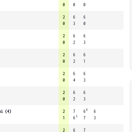
0
0
0
2
6
6
0
3
0
2
6
6
0
2
3
2
6
6
0
2
1
2
6
6
0
4
3
2
6
6
0
2
3
6
ni (4)
2
7
6
6
3
1
6
7
3
2
6
7