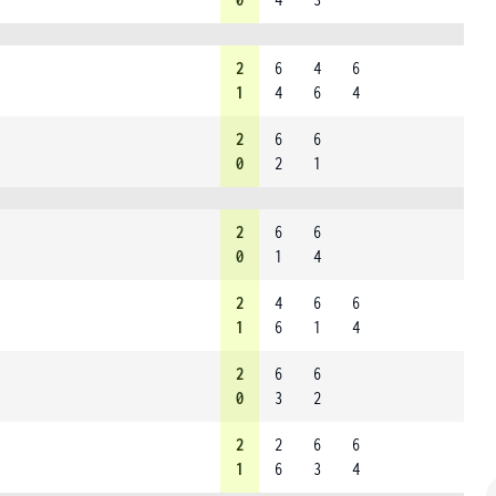
2
6
4
6
1
4
6
4
2
6
6
0
2
1
2
6
6
0
1
4
2
4
6
6
1
6
1
4
2
6
6
0
3
2
2
2
6
6
1
6
3
4