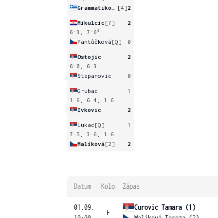
Grammatikopoulou
[4]
2
Mikulcic
[7]
2
3
6-3, 7-6
Pantůčková
[Q]
0
Ostojic
2
6-0, 6-3
Stepanovic
0
Grubac
1
1-6, 6-4, 1-6
Ivkovic
2
Lukac
[Q]
1
7-5, 3-6, 1-6
Malíková
[2]
2
Datum
Kolo
Zápas
01.09.
Curovic Tamara (1)
F
10:00
Malíková Tereza (2)