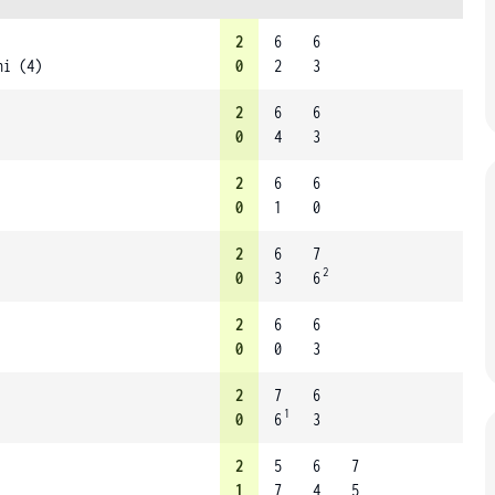
2
6
6
ni (4)
0
2
3
2
6
6
0
4
3
2
6
6
0
1
0
2
6
7
2
0
3
6
2
6
6
0
0
3
2
7
6
1
0
6
3
2
5
6
7
1
7
4
5