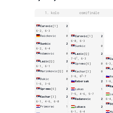
1. kolo
osmifinále
Curovic
[1]
2
6-2, 6-3
Raickovic
0
Curovic
[1]
2
6-0, 6-3
Sunkic
2
Sunkic
0
6-2, 6-4
Adamovic
0
Lazic
[Q]
2
1
7-6
, 6-3
C
Lazic
[Q]
2
Spremo
[6]
0
6-3,
6-1, 6-1
L
Marinkovic
[Q]
0
Kachar
[3]
0
2
3-6, 6
-7
R
Dukic
0
Rebersak
2
1-6,
1-6, 3-6
R
Spremo
[6]
2
Lukas
1
7-5, 4-6, 5-7
L
Kachar
[3]
2
Radanovic
2
6-4,
6-1, 4-6, 6-0
S
Primorac
1
Lukacs
2
6-1, 6-4
M