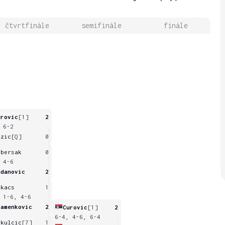
čtvrtfinále
semifinále
finále
urovic
[1]
2
 6-2
azic
[Q]
0
ebersak
0
 4-6
adanovic
2
ukacs
1
 1-6, 4-6
tamenkovic
2
Curovic
[1]
2
6-4, 4-6, 6-4
ikulcic
[7]
1