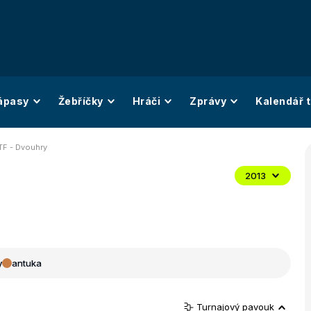
ápasy
Žebříčky
Hráči
Zprávy
Kalendář t
TF - Dvouhry
2013
y
antuka
Turnajový pavouk