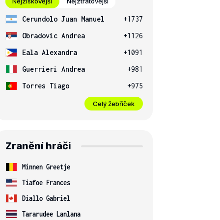
Nejziskovější
Nejztrátovější
Cerundolo Juan Manuel
+1737
Obradovic Andrea
+1126
Eala Alexandra
+1091
Guerrieri Andrea
+981
Torres Tiago
+975
Celý žebříček
Zranění hráči
Minnen Greetje
Tiafoe Frances
Diallo Gabriel
Tararudee Lanlana