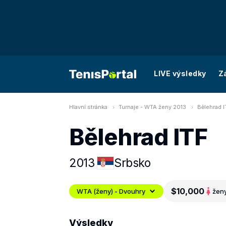
LIVE výsledky
Z
Hlavní stránka
Turnaje - WTA ženy 2013
Bělehrad I
Bělehrad ITF
2013
Srbsko
$10,000
WTA (ženy) - Dvouhry
žen
Výsledky