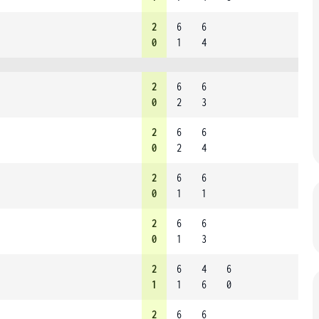
2
6
6
0
1
4
2
6
6
0
2
3
2
6
6
0
2
4
2
6
6
0
1
1
2
6
6
0
1
3
2
6
4
6
1
1
6
0
2
6
6