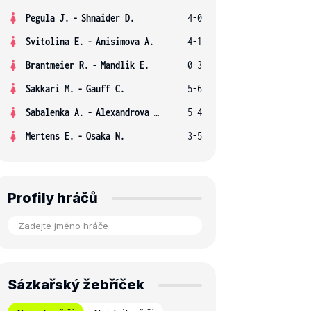
Pegula J.
-
Shnaider D.
4-0
Svitolina E.
-
Anisimova A.
4-1
Brantmeier R.
-
Mandlik E.
0-3
Sakkari M.
-
Gauff C.
5-6
Sabalenka A.
-
Alexandrova E.
5-4
Mertens E.
-
Osaka N.
3-5
Profily hráčů
Sázkařský žebříček