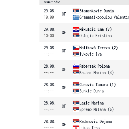
osmifinále
29.08.
Stamenkovic Dunja
OF
10:00
Grammatikopoulou Valenti
29.08.
Mikulcic Ema (7)
OF
10:00
Ostojic Kristina
29.08.
Malíková Tereza (2)
OF
--:--
Ivkovic Iva
28.08.
Rebersak Polona
OF
--:--
Kachar Marina (3)
28.08.
Curovic Tamara (1)
OF
--:--
Sunkic Dunja
28.08.
Lazic Marina
OF
--:--
Spremo Milana (6)
28.08.
Radanovic Dejana
OF
--:--
Lukas Tena