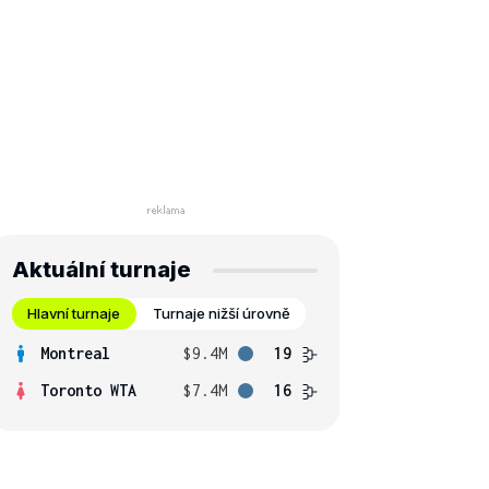
Aktuální turnaje
Hlavní turnaje
Turnaje nižší úrovně
Montreal
$9.4M
19
Toronto WTA
$7.4M
16