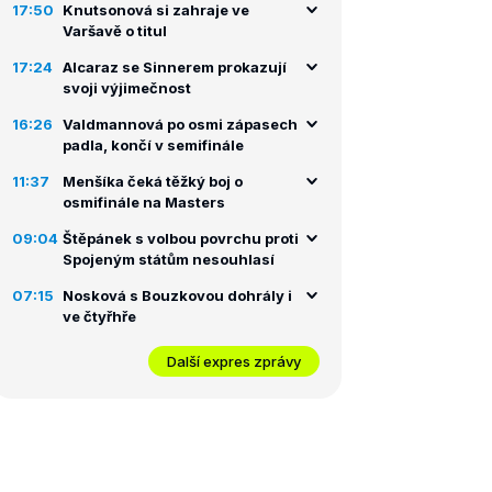
17:50
Knutsonová si zahraje ve
Varšavě o titul
17:24
Alcaraz se Sinnerem prokazují
svoji výjimečnost
16:26
Valdmannová po osmi zápasech
padla, končí v semifinále
11:37
Menšíka čeká těžký boj o
osmifinále na Masters
09:04
Štěpánek s volbou povrchu proti
Spojeným státům nesouhlasí
07:15
Nosková s Bouzkovou dohrály i
ve čtyřhře
Další expres zprávy