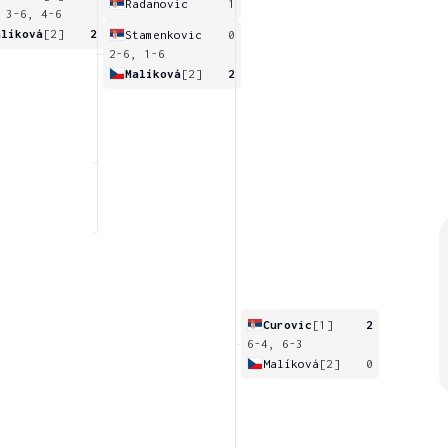
Radanovic
1
 3-6, 4-6
alíková
[2]
2
Stamenkovic
0
2-6, 1-6
Malíková
[2]
2
Curovic
[1]
2
6-4, 6-3
Malíková
[2]
0