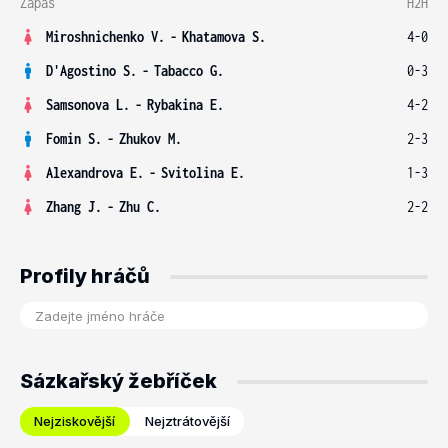
Zápas
H2H
Miroshnichenko V.
-
Khatamova S.
4-0
D'Agostino S.
-
Tabacco G.
0-3
Samsonova L.
-
Rybakina E.
4-2
Fomin S.
-
Zhukov M.
2-3
Alexandrova E.
-
Svitolina E.
1-3
Zhang J.
-
Zhu C.
2-2
Profily hráčů
Sázkařský žebříček
Nejziskovější
Nejztrátovější