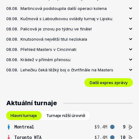
08.08.
Martincová podstoupila další operaci kolena
08.08.
Kučmová s Laboutkovou ovládly turnaj v Lipsku
08.08.
Palicová je znovu po týdnu ve finále!
08.08.
Knutsonová největší titul nezískala
08.08.
Přehled Masters v Cincinnati
08.08.
Krádež v přímém přenosu
08.08.
Lehečku čeká těžký boj o čtvrtfinále na Masters
Další expres zprávy
Aktuální turnaje
Hlavní turnaje
Turnaje nižší úrovně
Montreal
$9.4M
9
Toronto WTA
$7.4M
10