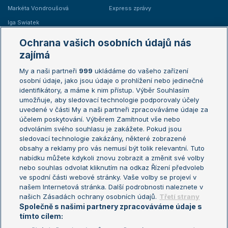
Markéta Vondroušová
Express zprávy
Iga Swiatek
Marie Bouzková
Ochrana vašich osobních údajů nás
Žebříčky
Kalendář turnajů
zajímá
My a naši partneři
999
ukládáme do vašeho zařízení
Žebříček ATP (muži)
Australian Open
osobní údaje, jako jsou údaje o prohlížení nebo jedinečné
Žebříček WTA (ženy)
French Open
identifikátory, a máme k nim přístup. Výběr Souhlasím
umožňuje, aby sledovací technologie podporovaly účely
Sázkařský žebříček
Wimbledon
uvedené v části My a naši partneři zpracováváme údaje za
US Open
účelem poskytování. Výběrem Zamítnout vše nebo
odvoláním svého souhlasu je zakážete. Pokud jsou
Turnaj mistrů
sledovací technologie zakázány, některé zobrazené
Turnaj mistryň
obsahy a reklamy pro vás nemusí být tolik relevantní. Tuto
Aktualní trendy
nabídku můžete kdykoli znovu zobrazit a změnit své volby
nebo souhlas odvolat kliknutím na odkaz Řízení předvoleb
ve spodní části webové stránky. Vaše volby se projeví v
Fotbalové přestupy
našem Internetová stránka. Další podrobnosti naleznete v
Livesport Daily
našich Zásadách ochrany osobních údajů.
Třetí strany
Společně s našimi partnery zpracováváme údaje s
LS Prague Open
tímto cílem: