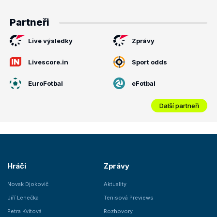
Partneři
Live výsledky
Zprávy
Livescore.in
Sport odds
EuroFotbal
eFotbal
Další partneři
Hráči
Zprávy
Novak Djokovič
Aktuality
Jiří Lehečka
Tenisová Previews
Petra Kvitová
Rozhovory