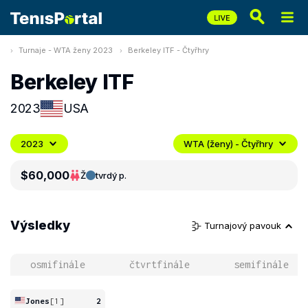
Turnaje - WTA ženy 2023
Berkeley ITF - Čtyřhry
Berkeley ITF
2023
USA
2023
WTA (ženy) - Čtyřhry
$60,000
Ž
tvrdý p.
Výsledky
Turnajový pavouk
osmifinále
čtvrtfinále
semifinále
Jones
[1]
2