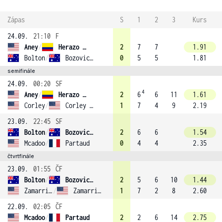
Zápas
S
1
2
3
Kurs
24.09.
21:10
F
Aney
/
Herazo Gonzalez (2)
2
7
7
1.91
Bolton
/
Bozovic (3)
0
5
5
1.81
semifinále
24.09.
00:20
SF
4
Aney
/
Herazo Gonzalez (2)
2
6
6
11
1.61
Corley
/
Corley (4)
1
7
4
9
2.19
23.09.
22:45
SF
Bolton
/
Bozovic (3)
2
6
6
1.54
Mcadoo
/
Partaud
0
4
4
2.35
čtvrtfinále
23.09.
01:55
ČF
Bolton
/
Bozovic (3)
2
5
6
10
1.44
Zamarripa
/
Zamarripa
1
7
2
8
2.60
22.09.
02:05
ČF
Mcadoo
/
Partaud
2
2
6
14
2.75