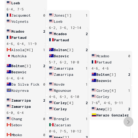
Loeb
6-4, 7-5
Jacquemot
0
Jones
[1]
1
Volynets
Loeb
6-2, 3-6, 12-14
Mcadoo
2
Mcadoo
2
Partaud
Partaud
4-6, 6-4, 11-9
Alsola
[WC]
1
Bolton
[3]
2
Mushika
Bozovic
Mcadoo
0
5-7, 6-2, 10-8
Partaud
Bolton
[3]
2
Zamarripa
1
4-6, 4-6
Bozovic
Zamarripa
Bolton
[3]
2
6-4, 6-4
Bozovic
Da Silva Fick
0
Hovde
1
Kozyreva
Ngounoue
Corley
[4]
1
4-6, 6-3, 6-10
Corley
Zamarripa
2
4
Corley
[4]
2
7-6
, 4-6, 9-11
Zamarripa
Corley
Aney
[2]
2
6-0, 6-4
Herazo Gonzalez
Chang
0
Brengle
1
Sebov
Zacarias
0-6, 7-5, 10-12
Mboko
0
Aney
[2]
2