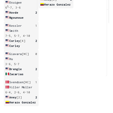
Osuigwe
Herazo Gonzalez
5
6
-7, 3-6
5
Hovde
2
Ngounoue
Kessler
1
Smith
7-5, 5-7, 4-10
Corley
[4]
2
Corley
Giavara
[WC]
0
Hu
3-6, 5-7
Brengle
2
Zacarias
Svendsen
[WC]
1
Viller Moller
6-4, 2-6, 4-10
Aney
[2]
2
Herazo Gonzalez