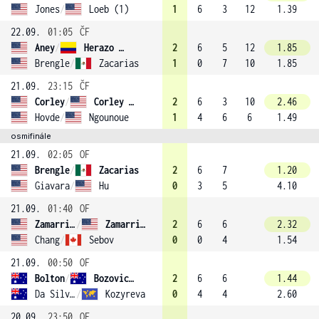
Jones
/
Loeb (1)
1
6
3
12
1.39
22.09.
01:05
ČF
Aney
/
Herazo Gonzalez (2)
2
6
5
12
1.85
Brengle
/
Zacarias
1
0
7
10
1.85
21.09.
23:15
ČF
Corley
/
Corley (4)
2
6
3
10
2.46
Hovde
/
Ngounoue
1
4
6
6
1.49
osmifinále
21.09.
02:05
OF
Brengle
/
Zacarias
2
6
7
1.20
Giavara
/
Hu
0
3
5
4.10
21.09.
01:40
OF
Zamarripa
/
Zamarripa
2
6
6
2.32
Chang
/
Sebov
0
0
4
1.54
21.09.
00:50
OF
Bolton
/
Bozovic (3)
2
6
6
1.44
Da Silva Fick
/
Kozyreva
0
4
4
2.60
20.09.
23:50
OF