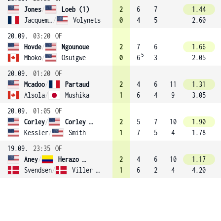
Jones
/
Loeb (1)
2
6
7
1.44
Jacquemot
/
Volynets
0
4
5
2.60
20.09.
03:20
OF
Hovde
/
Ngounoue
2
7
6
1.66
5
Mboko
/
Osuigwe
0
6
3
2.05
20.09.
01:20
OF
Mcadoo
/
Partaud
2
4
6
11
1.31
Alsola
/
Mushika
1
6
4
9
3.05
20.09.
01:05
OF
Corley
/
Corley (4)
2
5
7
10
1.90
Kessler
/
Smith
1
7
5
4
1.78
19.09.
23:35
OF
Aney
/
Herazo Gonzalez (2)
2
4
6
10
1.17
Svendsen
/
Viller Moller
1
6
2
4
4.20