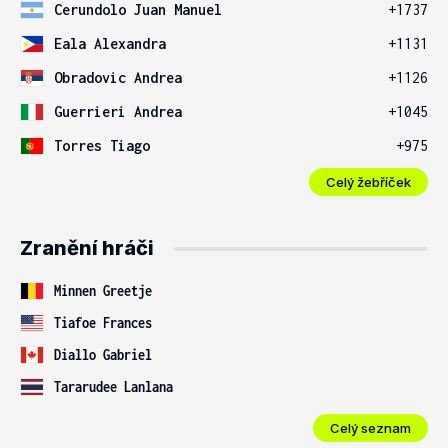
Cerundolo Juan Manuel
+1737
Eala Alexandra
+1131
Obradovic Andrea
+1126
Guerrieri Andrea
+1045
Torres Tiago
+975
Celý žebříček
Zranění hráči
Minnen Greetje
Tiafoe Frances
Diallo Gabriel
Tararudee Lanlana
Celý seznam