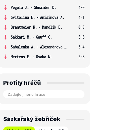
Pegula J.
-
Shnaider D.
4-0
Svitolina E.
-
Anisimova A.
4-1
Brantmeier R.
-
Mandlik E.
0-3
Sakkari M.
-
Gauff C.
5-6
Sabalenka A.
-
Alexandrova E.
5-4
Mertens E.
-
Osaka N.
3-5
Profily hráčů
Sázkařský žebříček