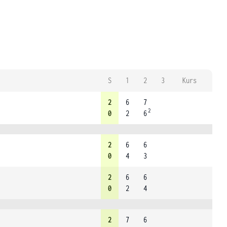
S
1
2
3
Kurs
2
6
7
2
0
2
6
2
6
6
0
4
3
2
6
6
0
2
4
2
7
6