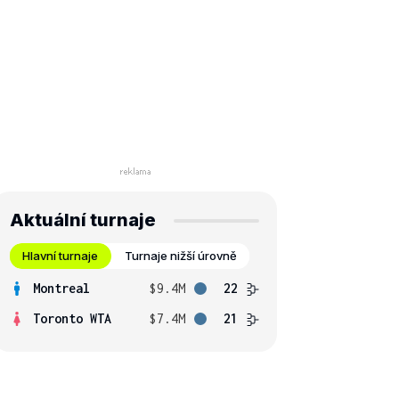
Aktuální turnaje
Hlavní turnaje
Turnaje nižší úrovně
Montreal
$9.4M
22
Toronto WTA
$7.4M
21