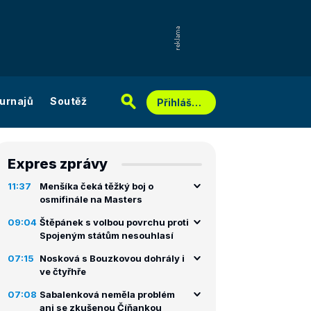
urnajů
Soutěž
Přihlášení
Expres zprávy
11:37
Menšíka čeká těžký boj o
osmifinále na Masters
09:04
Štěpánek s volbou povrchu proti
Spojeným státům nesouhlasí
07:15
Nosková s Bouzkovou dohrály i
ve čtyřhře
07:08
Sabalenková neměla problém
ani se zkušenou Číňankou