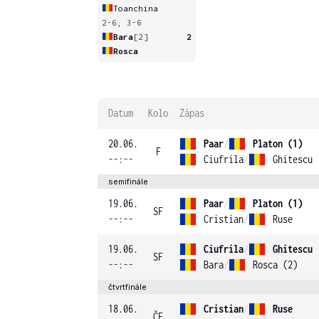
Toanchina
2-6, 3-6
Bara
[2]
2
Rosca
Datum
Kolo
Zápas
20.06.
Paar
/
Platon (1)
F
--:--
Ciufrila
/
Ghitescu
semifinále
19.06.
Paar
/
Platon (1)
SF
--:--
Cristian
/
Ruse
19.06.
Ciufrila
/
Ghitescu
SF
--:--
Bara
/
Rosca (2)
čtvrtfinále
18.06.
Cristian
/
Ruse
ČF