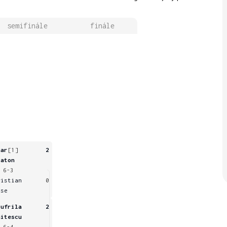
semifinále
finále
aar
[1]
2
laton
 6-3
ristian
0
use
iufrila
2
hitescu
 6-4