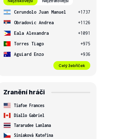
Nejziskovější
Nejztrátovější
Cerundolo Juan Manuel
+1737
Obradovic Andrea
+1126
Eala Alexandra
+1091
Torres Tiago
+975
Aguiard Enzo
+936
Celý žebříček
Zranění hráči
Tiafoe Frances
Diallo Gabriel
Tararudee Lanlana
Siniaková Kateřina