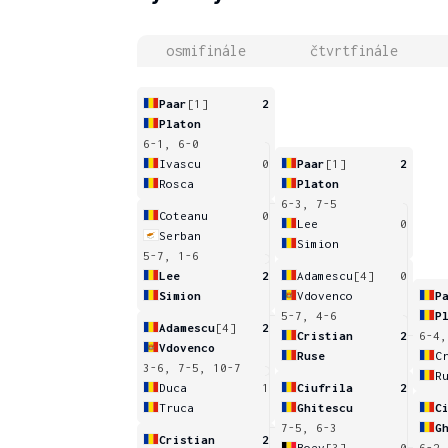
osmifinále
čtvrtfinále
Paar
[1]
2
Platon
6-1, 6-0
Ivascu
0
Paar
[1]
2
Rosca
Platon
6-3, 7-5
Coteanu
0
Lee
0
Serban
Simion
5-7, 1-6
Lee
2
Adamescu
[4]
0
Simion
Vdovenco
P
5-7, 4-6
P
Adamescu
[4]
2
Cristian
2
6-4,
Vdovenco
Ruse
C
3-6, 7-5, 10-7
R
Duca
1
Ciufrila
2
Truca
Ghitescu
C
7-5, 6-3
G
Cristian
2
Boev
[3]
0
6-2,