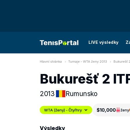
LIVE výsledky
Z
Hlavní stránka
Turnaje - WTA ženy 2013
Bukurešť 2
Bukurešť 2 IT
2013
Rumunsko
$10,000
WTA (ženy) - Čtyřhry
ženy
Výsledky