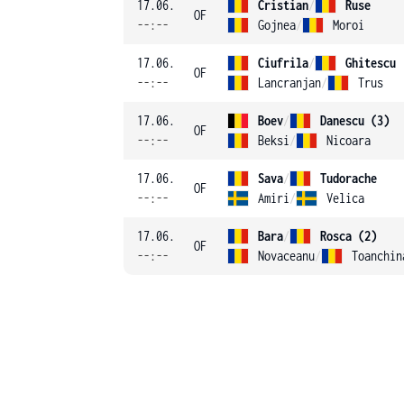
17.06.
Cristian
/
Ruse
OF
--:--
Gojnea
/
Moroi
17.06.
Ciufrila
/
Ghitescu
OF
--:--
Lancranjan
/
Trus
17.06.
Boev
/
Danescu (3)
OF
--:--
Beksi
/
Nicoara
17.06.
Sava
/
Tudorache
OF
--:--
Amiri
/
Velica
17.06.
Bara
/
Rosca (2)
OF
--:--
Novaceanu
/
Toanchin