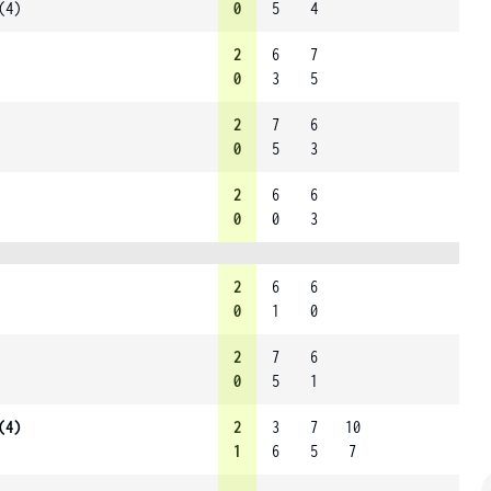
(4)
0
5
4
2
6
7
0
3
5
2
7
6
0
5
3
2
6
6
0
0
3
2
6
6
0
1
0
2
7
6
0
5
1
(4)
2
3
7
10
1
6
5
7