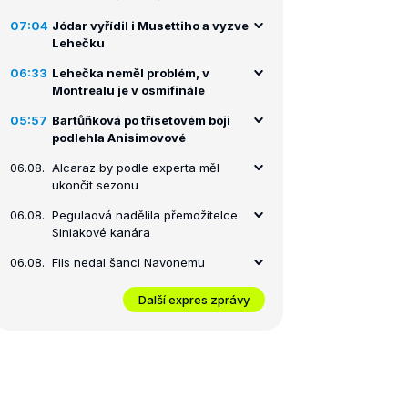
07:04
Jódar vyřídil i Musettiho a vyzve
Lehečku
06:33
Lehečka neměl problém, v
Montrealu je v osmifinále
05:57
Bartůňková po třísetovém boji
podlehla Anisimovové
06.08.
Alcaraz by podle experta měl
ukončit sezonu
06.08.
Pegulaová nadělila přemožitelce
Siniakové kanára
06.08.
Fils nedal šanci Navonemu
Další expres zprávy