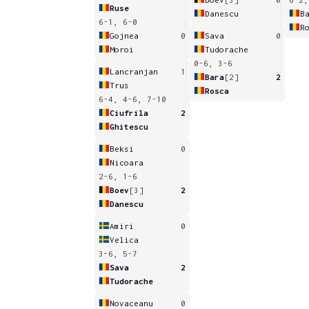
Ruse
Danescu
B
6-1, 6-0
R
Gojnea
0
Sava
0
Moroi
Tudorache
0-6, 3-6
Lancranjan
1
Bara
[2]
2
Trus
Rosca
6-4, 4-6, 7-10
Ciufrila
2
Ghitescu
Beksi
0
Nicoara
2-6, 1-6
Boev
[3]
2
Danescu
Amiri
0
Velica
3-6, 5-7
Sava
2
Tudorache
Novaceanu
0