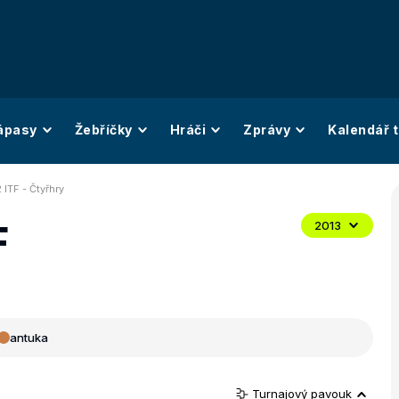
ápasy
Žebříčky
Hráči
Zprávy
Kalendář t
 ITF - Čtyřhry
F
2013
antuka
Turnajový pavouk