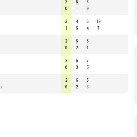
2
6
6
0
1
0
2
4
6
10
1
6
4
7
2
6
6
0
2
1
2
6
7
0
3
5
2
6
6
a
0
2
3