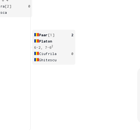
ara
[2]
0
osca
Paar
[1]
2
Platon
2
6-2, 7-6
Ciufrila
0
Ghitescu