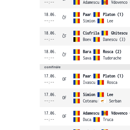
--:--
Adamescu
/
Vdovenco 
18.06.
Paar
/
Platon (1)
ČF
--:--
Simion
/
Lee
18.06.
Ciufrila
/
Ghitescu
ČF
--:--
Boev
/
Danescu (3)
18.06.
Bara
/
Rosca (2)
ČF
--:--
Sava
/
Tudorache
osmifinále
17.06.
Paar
/
Platon (1)
OF
--:--
Ivascu
/
Rosca
17.06.
Simion
/
Lee
OF
--:--
Coteanu
/
Serban
17.06.
Adamescu
/
Vdovenco 
OF
--:--
Duca
/
Truca