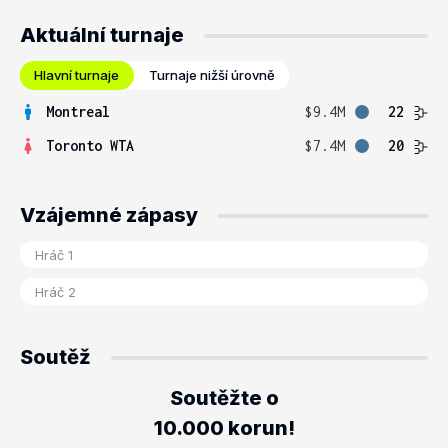
Aktuální turnaje
Hlavní turnaje
Turnaje nižší úrovně
Montreal
$9.4M
22
Toronto WTA
$7.4M
20
Vzájemné zápasy
Soutěž
Soutěžte o
10.000 korun!