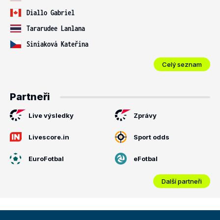
Diallo Gabriel
Tararudee Lanlana
Siniaková Kateřina
Celý seznam
Partneři
Live výsledky
Zprávy
Livescore.in
Sport odds
EuroFotbal
eFotbal
Další partneři