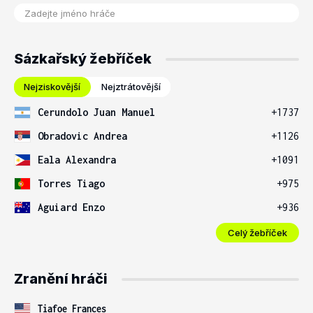
Sázkařský žebříček
Nejziskovější
Nejztrátovější
Cerundolo Juan Manuel
+1737
Obradovic Andrea
+1126
Eala Alexandra
+1091
Torres Tiago
+975
Aguiard Enzo
+936
Celý žebříček
Zranění hráči
Tiafoe Frances