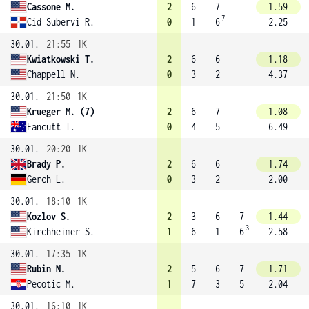
Cassone M.
2
6
7
1.59
7
Cid Subervi R.
0
1
6
2.25
30.01.
21:55
1K
Kwiatkowski T.
2
6
6
1.18
Chappell N.
0
3
2
4.37
30.01.
21:50
1K
Krueger M. (7)
2
6
7
1.08
Fancutt T.
0
4
5
6.49
30.01.
20:20
1K
Brady P.
2
6
6
1.74
Gerch L.
0
3
2
2.00
30.01.
18:10
1K
Kozlov S.
2
3
6
7
1.44
3
Kirchheimer S.
1
6
1
6
2.58
30.01.
17:35
1K
Rubin N.
2
5
6
7
1.71
Pecotic M.
1
7
3
5
2.04
30.01.
16:10
1K