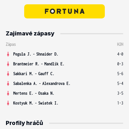
Zajímavé zápasy
Zápas
H2H
Pegula J.
-
Shnaider D.
4-0
Brantmeier R.
-
Mandlik E.
0-3
Sakkari M.
-
Gauff C.
5-6
Sabalenka A.
-
Alexandrova E.
5-4
Mertens E.
-
Osaka N.
3-5
Kostyuk M.
-
Swiatek I.
1-3
Profily hráčů