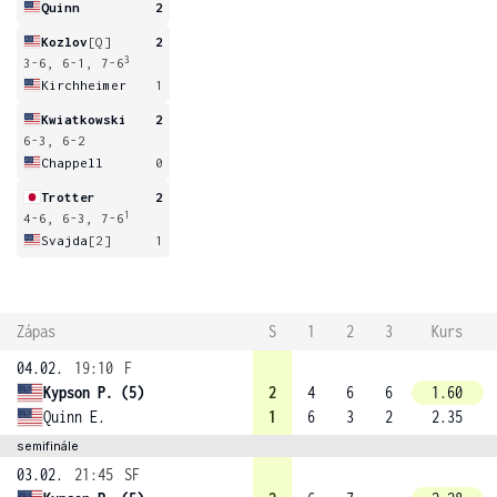
Quinn
2
Kozlov
[Q]
2
3
3-6, 6-1, 7-6
Kirchheimer
1
Kwiatkowski
2
6-3, 6-2
Chappell
0
Trotter
2
1
4-6, 6-3, 7-6
Svajda
[2]
1
Zápas
S
1
2
3
Kurs
04.02.
19:10
F
Kypson P. (5)
2
4
6
6
1.60
Quinn E.
1
6
3
2
2.35
semifinále
03.02.
21:45
SF