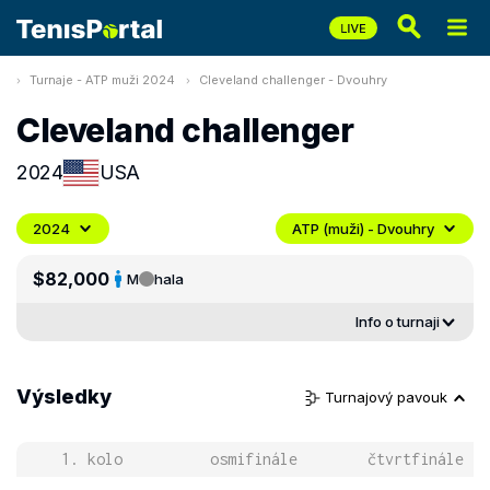
Turnaje - ATP muži 2024
Cleveland challenger - Dvouhry
Cleveland challenger
2024
USA
2024
ATP (muži) - Dvouhry
$82,000
M
hala
Info o turnaji
Výsledky
Turnajový pavouk
1. kolo
osmifinále
čtvrtfinále