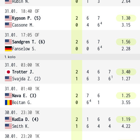
Rubin N.
0
1
3
2.64
31.01.
18:40
OF
Kypson P. (5)
2
6
7
1.30
4
Cassone M.
0
4
6
3.15
31.01.
17:05
OF
Sandgren T. (6)
2
6
7
1.56
4
Fanselow S.
0
0
6
2.28
1. kolo
31.01.
03:00
1K
Trotter J.
2
4
6
7
3.40
1
Svajda Z. (2)
1
6
3
6
1.27
31.01.
01:40
1K
Nava E. (3)
2
7
6
1.25
4
Boitan G.
0
6
1
3.55
30.01.
23:30
1K
Kudla D. (4)
2
1
6
6
1.19
Smith K.
1
6
4
4
4.22
30.01.
23:20
1K