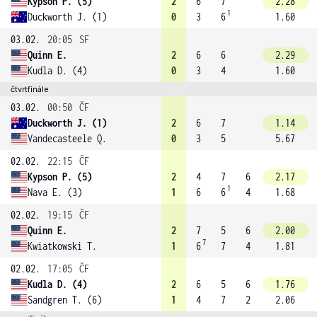
Kypson P. (5)
2
6
7
2.28
1
Duckworth J. (1)
0
3
6
1.60
03.02.
20:05
SF
Quinn E.
2
6
6
2.29
Kudla D. (4)
0
3
4
1.60
čtvrtfinále
03.02.
00:50
ČF
Duckworth J. (1)
2
6
7
1.14
Vandecasteele Q.
0
3
5
5.67
02.02.
22:15
ČF
Kypson P. (5)
2
4
7
6
2.17
1
Nava E. (3)
1
6
6
4
1.68
02.02.
19:15
ČF
Quinn E.
2
7
5
6
2.00
7
Kwiatkowski T.
1
6
7
4
1.81
02.02.
17:05
ČF
Kudla D. (4)
2
6
5
6
1.76
Sandgren T. (6)
1
4
7
2
2.06