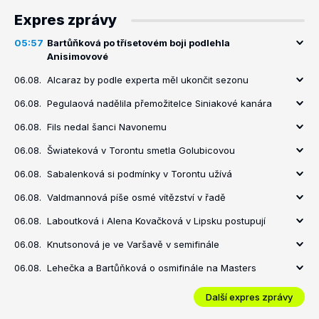
Expres zprávy
05:57
Bartůňková po třísetovém boji podlehla
Anisimovové
06.08.
Alcaraz by podle experta měl ukončit sezonu
06.08.
Pegulaová nadělila přemožitelce Siniakové kanára
06.08.
Fils nedal šanci Navonemu
06.08.
Šwiateková v Torontu smetla Golubicovou
06.08.
Sabalenková si podmínky v Torontu užívá
06.08.
Valdmannová píše osmé vítězství v řadě
06.08.
Laboutková i Alena Kovačková v Lipsku postupují
06.08.
Knutsonová je ve Varšavě v semifinále
06.08.
Lehečka a Bartůňková o osmifinále na Masters
Další expres zprávy