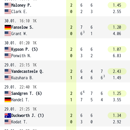
Maloney P.
2
6
6
1.45
Clark E.
0
2
3
2.55
30.01.
16:10
1K
Fanselow S.
2
7
6
1.20
3
Grant W.
0
6
1
4.06
30.01.
01:20
1K
Kypson P. (5)
2
6
6
1.07
Ponwith N.
0
3
2
6.83
29.01.
23:15
1K
Vandecasteele Q.
2
6
4
7
2.43
3
Kuzuhara B.
1
4
6
6
1.49
29.01.
22:40
1K
6
Sandgren T. (6)
2
6
7
6
1.25
Handel T.
1
7
5
4
3.55
29.01.
21:25
1K
Duckworth J. (1)
2
6
6
1.34
Kodat T.
0
3
0
2.92