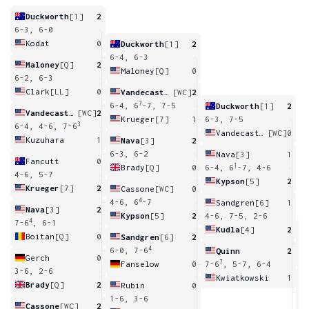
Duckworth
[1]
2
6-3, 6-0
Kodat
0
Duckworth
[1]
2
6-4, 6-3
Maloney
[Q]
2
Maloney
[Q]
0
6-2, 6-3
Clark
[LL]
0
Vandecasteele
[WC]
2
7
6-4, 6
-7, 7-5
Duckworth
[1]
2
Vandecasteele
[WC]
2
Krueger
[7]
1
6-3, 7-5
3
6-4, 4-6, 7-6
Vandecasteele
[WC]
0
Kuzuhara
1
Nava
[3]
2
6-3, 6-2
Nava
[3]
1
Fancutt
0
1
Brady
[Q]
0
6-4, 6
-7, 4-6
4-6, 5-7
Kypson
[5]
2
Krueger
[7]
2
Cassone
[WC]
0
4
4-6, 6
-7
Sandgren
[6]
1
Nava
[3]
2
Kypson
[5]
2
4-6, 7-5, 2-6
4
7-6
, 6-1
Kudla
[4]
2
Boitan
[Q]
0
Sandgren
[6]
2
3
4
6-0, 7-6
Quinn
2
Gerch
0
7
Fanselow
0
7-6
, 5-7, 6-4
3-6, 2-6
Kwiatkowski
1
Brady
[Q]
2
Rubin
0
3
1-6, 3-6
Cassone
[WC]
2