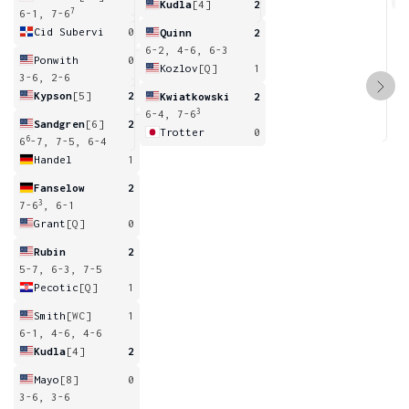
Kudla
[4]
2
7
6-1, 7-6
Cid Subervi
0
Quinn
2
6-2, 4-6, 6-3
Ponwith
0
Kozlov
[Q]
1
3-6, 2-6
Kypson
[5]
2
Kwiatkowski
2
3
6-4, 7-6
Sandgren
[6]
2
Trotter
0
6
6
-7, 7-5, 6-4
Handel
1
Fanselow
2
3
7-6
, 6-1
Grant
[Q]
0
Rubin
2
5-7, 6-3, 7-5
Pecotic
[Q]
1
Smith
[WC]
1
6-1, 4-6, 4-6
Kudla
[4]
2
Mayo
[8]
0
3-6, 3-6