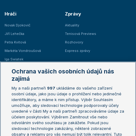
Hráči
Zprávy
Novak Djokovič
Aktuality
Jiří Lehečka
Tenisová Previews
Petra Kvitová
Rozhovory
Markéta Vondroušová
Express zprávy
Iga Swiatek
Marie Bouzková
Ochrana vašich osobních údajů nás
Žebříčky
Kalendář turnajů
zajímá
My a naši partneři
997
ukládáme do vašeho zařízení
Žebříček ATP (muži)
Australian Open
osobní údaje, jako jsou údaje o prohlížení nebo jedinečné
Žebříček WTA (ženy)
French Open
identifikátory, a máme k nim přístup. Výběr Souhlasím
umožňuje, aby sledovací technologie podporovaly účely
Sázkařský žebříček
Wimbledon
uvedené v části My a naši partneři zpracováváme údaje za
US Open
účelem poskytování. Výběrem Zamítnout vše nebo
odvoláním svého souhlasu je zakážete. Pokud jsou
Turnaj mistrů
sledovací technologie zakázány, některé zobrazené
Turnaj mistryň
obsahy a reklamy pro vás nemusí být tolik relevantní. Tuto