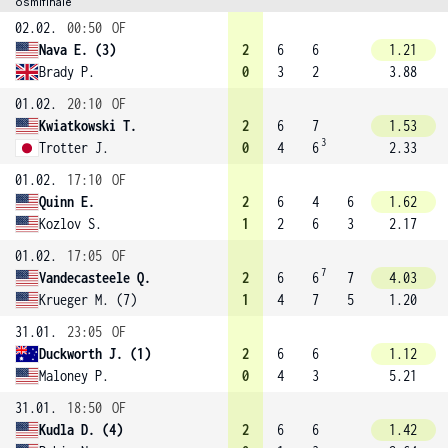
osmifinále
02.02.
00:50
OF
Nava E. (3)
2
6
6
1.21
Brady P.
0
3
2
3.88
01.02.
20:10
OF
Kwiatkowski T.
2
6
7
1.53
3
Trotter J.
0
4
6
2.33
01.02.
17:10
OF
Quinn E.
2
6
4
6
1.62
Kozlov S.
1
2
6
3
2.17
01.02.
17:05
OF
7
Vandecasteele Q.
2
6
6
7
4.03
Krueger M. (7)
1
4
7
5
1.20
31.01.
23:05
OF
Duckworth J. (1)
2
6
6
1.12
Maloney P.
0
4
3
5.21
31.01.
18:50
OF
Kudla D. (4)
2
6
6
1.42