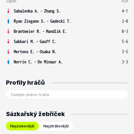
Zápas
H2H
Sabalenka A.
-
Zhang S.
4-1
Ryan Ziegann S.
-
Gadecki T.
3-0
Brantmeier R.
-
Mandlik E.
0-3
Sakkari M.
-
Gauff C.
5-6
Mertens E.
-
Osaka N.
3-5
Norrie C.
-
De Minaur A.
3-3
Profily hráčů
Sázkařský žebříček
Nejziskovější
Nejztrátovější