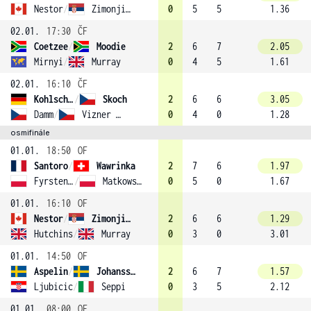
Nestor
/
Zimonjic (1)
0
5
5
1.36
02.01.
17:30
ČF
Coetzee
/
Moodie
2
6
7
2.05
Mirnyi
/
Murray
0
4
5
1.61
02.01.
16:10
ČF
Kohlschreiber
/
Skoch
2
6
6
3.05
Damm
/
Vizner (2)
0
4
0
1.28
osmifinále
01.01.
18:50
OF
Santoro
/
Wawrinka
2
7
6
1.97
Fyrstenberg
/
Matkowski (4)
0
5
0
1.67
01.01.
16:10
OF
Nestor
/
Zimonjic (1)
2
6
6
1.29
Hutchins
/
Murray
0
3
0
3.01
01.01.
14:50
OF
Aspelin
/
Johansson
2
6
7
1.57
Ljubicic
/
Seppi
0
3
5
2.12
01.01.
08:00
OF