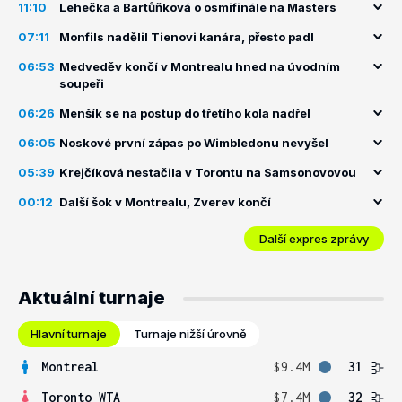
11:10
Lehečka a Bartůňková o osmifinále na Masters
07:11
Monfils nadělil Tienovi kanára, přesto padl
06:53
Medveděv končí v Montrealu hned na úvodním
soupeři
06:26
Menšík se na postup do třetího kola nadřel
06:05
Noskové první zápas po Wimbledonu nevyšel
05:39
Krejčíková nestačila v Torontu na Samsonovovou
00:12
Další šok v Montrealu, Zverev končí
Další expres zprávy
Aktuální turnaje
Hlavní turnaje
Turnaje nižší úrovně
Montreal
$9.4M
31
Toronto WTA
$7.4M
32