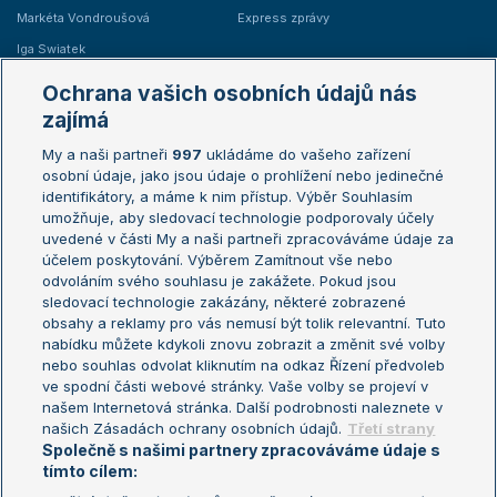
Markéta Vondroušová
Express zprávy
Iga Swiatek
Marie Bouzková
Ochrana vašich osobních údajů nás
Žebříčky
Kalendář turnajů
zajímá
My a naši partneři
997
ukládáme do vašeho zařízení
Žebříček ATP (muži)
Australian Open
osobní údaje, jako jsou údaje o prohlížení nebo jedinečné
Žebříček WTA (ženy)
French Open
identifikátory, a máme k nim přístup. Výběr Souhlasím
umožňuje, aby sledovací technologie podporovaly účely
Sázkařský žebříček
Wimbledon
uvedené v části My a naši partneři zpracováváme údaje za
US Open
účelem poskytování. Výběrem Zamítnout vše nebo
odvoláním svého souhlasu je zakážete. Pokud jsou
Turnaj mistrů
sledovací technologie zakázány, některé zobrazené
Turnaj mistryň
obsahy a reklamy pro vás nemusí být tolik relevantní. Tuto
Aktualní trendy
nabídku můžete kdykoli znovu zobrazit a změnit své volby
nebo souhlas odvolat kliknutím na odkaz Řízení předvoleb
ve spodní části webové stránky. Vaše volby se projeví v
Fotbalové přestupy
našem Internetová stránka. Další podrobnosti naleznete v
Livesport Daily
našich Zásadách ochrany osobních údajů.
Třetí strany
Společně s našimi partnery zpracováváme údaje s
LS Prague Open
tímto cílem: