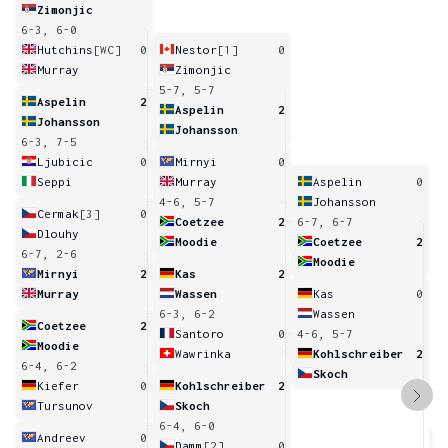
Zimonjic
6-3, 6-0
Hutchins
[WC]
0
Nestor
[1]
0
Murray
Zimonjic
5-7, 5-7
Aspelin
2
Aspelin
2
Johansson
Johansson
6-3, 7-5
Ljubicic
0
Mirnyi
0
Seppi
Murray
Aspelin
0
4-6, 5-7
Johansson
Cermak
[3]
0
Coetzee
2
6-7, 6-7
Dlouhy
Moodie
Coetzee
2
6-7, 2-6
Moodie
Mirnyi
2
Kas
2
Murray
Wassen
Kas
0
6-3, 6-2
Wassen
Coetzee
2
Santoro
0
4-6, 5-7
Moodie
Wawrinka
Kohlschreiber
2
6-4, 6-2
Skoch
Kiefer
0
Kohlschreiber
2
Tursunov
Skoch
6-4, 6-0
Andreev
0
Damm
[2]
0