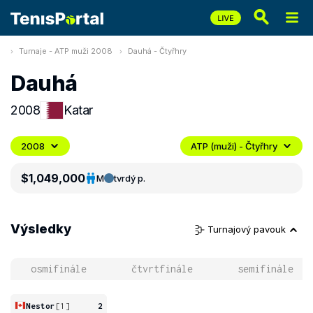
Turnaje - ATP muži 2008
Dauhá - Čtyřhry
Dauhá
2008
Katar
2008
ATP (muži) - Čtyřhry
$1,049,000
M
tvrdý p.
Výsledky
Turnajový pavouk
osmifinále
čtvrtfinále
semifinále
Nestor
[1]
2