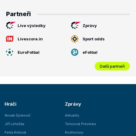
Partneři
Live výsledky
Zprávy
Livescore.in
Sport odds
EuroFotbal
eFotbal
Další partneři
Hráči
Zprávy
Novak Djokovič
Aktuality
Jiří Lehečka
Tenisová Previews
Petra Kvitová
Rozhovory