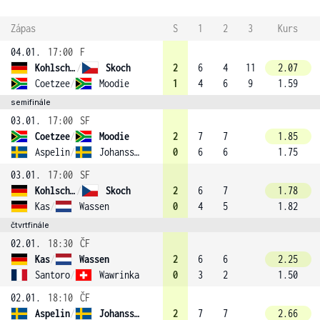
Zápas
S
1
2
3
Kurs
04.01.
17:00
F
Kohlschreiber
/
Skoch
2
6
4
11
2.07
Coetzee
/
Moodie
1
4
6
9
1.59
semifinále
03.01.
17:00
SF
Coetzee
/
Moodie
2
7
7
1.85
Aspelin
/
Johansson
0
6
6
1.75
03.01.
17:00
SF
Kohlschreiber
/
Skoch
2
6
7
1.78
Kas
/
Wassen
0
4
5
1.82
čtvrtfinále
02.01.
18:30
ČF
Kas
/
Wassen
2
6
6
2.25
Santoro
/
Wawrinka
0
3
2
1.50
02.01.
18:10
ČF
Aspelin
/
Johansson
2
7
7
2.66