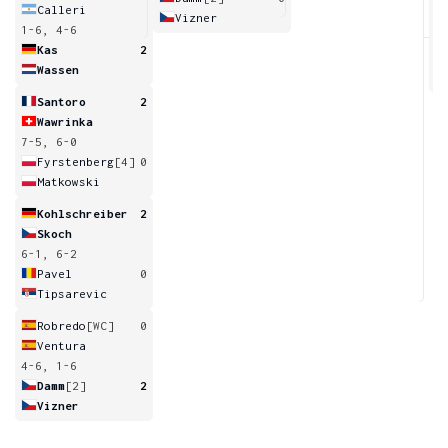
Calleri
Vizner
1-6, 4-6
4
Kas
2
Wassen
Santoro
2
Wawrinka
7-5, 6-0
Fyrstenberg
[4]
0
Matkowski
Kohlschreiber
2
Skoch
6-1, 6-2
Pavel
0
Tipsarevic
Robredo
[WC]
0
Ventura
4-6, 1-6
Damm
[2]
2
Vizner