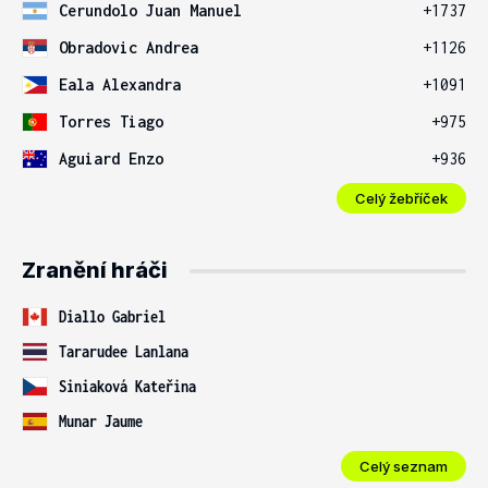
Cerundolo Juan Manuel
+1737
Obradovic Andrea
+1126
Eala Alexandra
+1091
Torres Tiago
+975
Aguiard Enzo
+936
Celý žebříček
Zranění hráči
Diallo Gabriel
Tararudee Lanlana
Siniaková Kateřina
Munar Jaume
Celý seznam