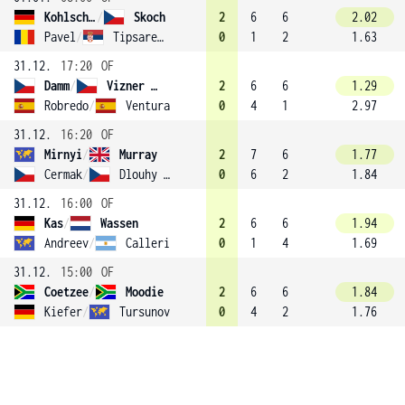
Kohlschreiber
/
Skoch
2
6
6
2.02
Pavel
/
Tipsarevic
0
1
2
1.63
31.12.
17:20
OF
Damm
/
Vizner (2)
2
6
6
1.29
Robredo
/
Ventura
0
4
1
2.97
31.12.
16:20
OF
Mirnyi
/
Murray
2
7
6
1.77
Cermak
/
Dlouhy (3)
0
6
2
1.84
31.12.
16:00
OF
Kas
/
Wassen
2
6
6
1.94
Andreev
/
Calleri
0
1
4
1.69
31.12.
15:00
OF
Coetzee
/
Moodie
2
6
6
1.84
Kiefer
/
Tursunov
0
4
2
1.76