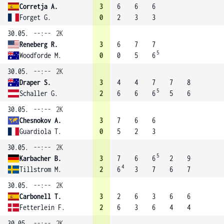
Corretja A.
3
6
6
6
Forget G.
0
2
3
3
30.05.
--:--
2K
Reneberg R.
3
6
7
7
5
Woodforde M.
0
0
5
6
30.05.
--:--
2K
Draper S.
3
4
4
7
7
8
5
Schaller G.
2
6
6
6
5
6
30.05.
--:--
2K
Chesnokov A.
3
7
6
6
Guardiola T.
0
5
2
3
30.05.
--:--
2K
5
Karbacher B.
3
7
6
6
2
9
4
Tillstrom M.
2
6
3
7
6
7
30.05.
--:--
2K
Carbonell T.
3
2
6
3
6
6
Fetterlein F.
2
6
3
6
4
4
30.05.
--:--
2K