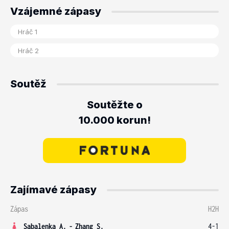
Vzájemné zápasy
Soutěž
Soutěžte o
10.000 korun!
Zajímavé zápasy
Zápas
H2H
Sabalenka A.
-
Zhang S.
4-1