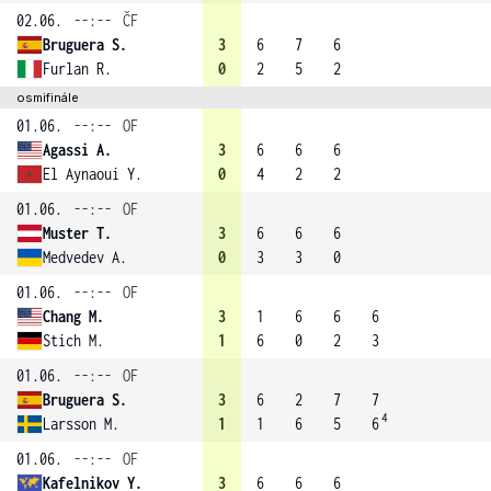
02.06.
--:--
ČF
Bruguera S.
3
6
7
6
Furlan R.
0
2
5
2
osmifinále
01.06.
--:--
OF
Agassi A.
3
6
6
6
El Aynaoui Y.
0
4
2
2
01.06.
--:--
OF
Muster T.
3
6
6
6
Medvedev A.
0
3
3
0
01.06.
--:--
OF
Chang M.
3
1
6
6
6
Stich M.
1
6
0
2
3
01.06.
--:--
OF
Bruguera S.
3
6
2
7
7
4
Larsson M.
1
1
6
5
6
01.06.
--:--
OF
Kafelnikov Y.
3
6
6
6