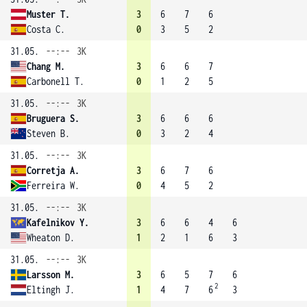
Muster T.
3
6
7
6
Costa C.
0
3
5
2
31.05.
--:--
3K
Chang M.
3
6
6
7
Carbonell T.
0
1
2
5
31.05.
--:--
3K
Bruguera S.
3
6
6
6
Steven B.
0
3
2
4
31.05.
--:--
3K
Corretja A.
3
6
7
6
Ferreira W.
0
4
5
2
31.05.
--:--
3K
Kafelnikov Y.
3
6
6
4
6
Wheaton D.
1
2
1
6
3
31.05.
--:--
3K
Larsson M.
3
6
5
7
6
2
Eltingh J.
1
4
7
6
3