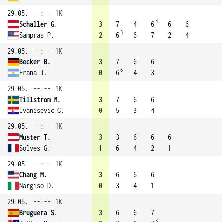
29.05.
--:--
1K
4
Schaller G.
3
7
4
6
6
6
3
Sampras P.
2
6
6
7
2
4
29.05.
--:--
1K
Becker B.
3
7
6
6
6
Frana J.
0
6
4
3
29.05.
--:--
1K
Tillstrom M.
3
7
6
6
Ivanisevic G.
0
5
3
4
29.05.
--:--
1K
Muster T.
3
3
6
6
6
Solves G.
1
6
4
2
1
29.05.
--:--
1K
Chang M.
3
6
6
6
Nargiso D.
0
3
4
1
29.05.
--:--
1K
Bruguera S.
3
6
6
7
3