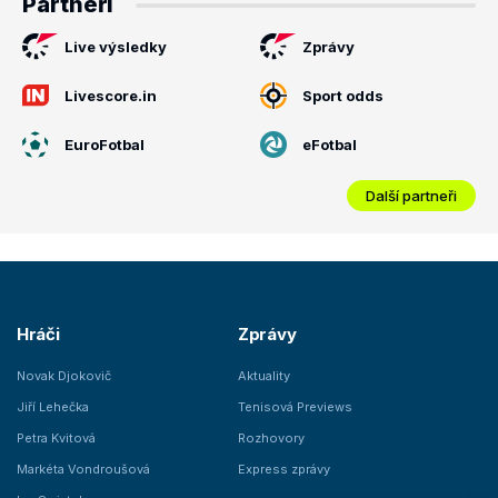
Partneři
Live výsledky
Zprávy
Livescore.in
Sport odds
EuroFotbal
eFotbal
Další partneři
Hráči
Zprávy
Novak Djokovič
Aktuality
Jiří Lehečka
Tenisová Previews
Petra Kvitová
Rozhovory
Markéta Vondroušová
Express zprávy