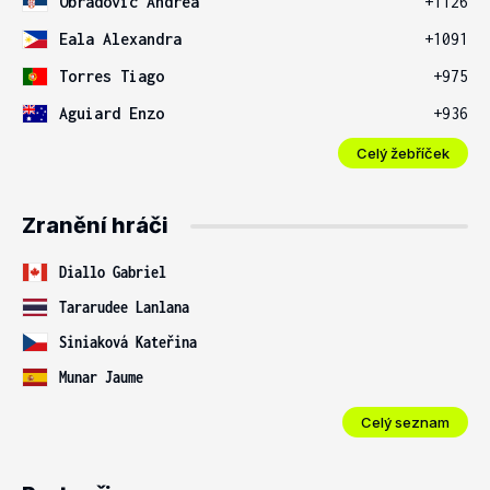
Obradovic Andrea
+1126
Eala Alexandra
+1091
Torres Tiago
+975
Aguiard Enzo
+936
Celý žebříček
Zranění hráči
Diallo Gabriel
Tararudee Lanlana
Siniaková Kateřina
Munar Jaume
Celý seznam