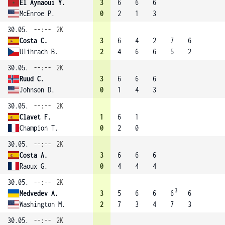
El Aynaoui Y.
3
6
6
6
McEnroe P.
0
2
1
3
30.05.
--:--
2K
Costa C.
3
6
4
2
7
6
Ulihrach B.
2
4
6
6
5
2
30.05.
--:--
2K
Ruud C.
3
6
6
6
Johnson D.
0
1
4
3
30.05.
--:--
2K
Clavet F.
1
6
1
Champion T.
0
2
0
30.05.
--:--
2K
Costa A.
3
6
6
6
Raoux G.
0
4
4
4
30.05.
--:--
2K
3
Medvedev A.
3
5
6
6
6
6
Washington M.
2
7
3
4
7
3
30.05.
--:--
2K