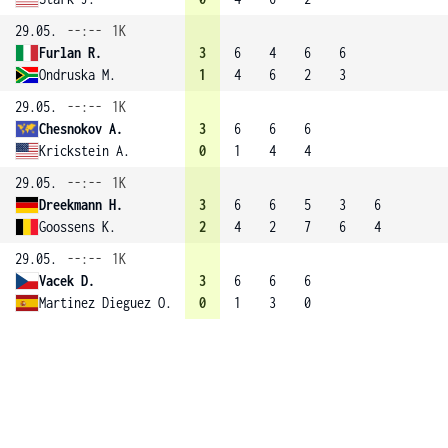
29.05.
--:--
1K
Furlan R.
3
6
4
6
6
Ondruska M.
1
4
6
2
3
29.05.
--:--
1K
Chesnokov A.
3
6
6
6
Krickstein A.
0
1
4
4
29.05.
--:--
1K
Dreekmann H.
3
6
6
5
3
6
Goossens K.
2
4
2
7
6
4
29.05.
--:--
1K
Vacek D.
3
6
6
6
Martinez Dieguez O.
0
1
3
0