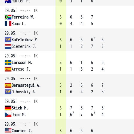
Rafter P.
0
3
1
6
29.05.
--:--
1K
Ferreira W.
3
6
6
7
Roux L.
0
4
4
5
29.05.
--:--
1K
3
Kafelnikov Y.
3
6
6
6
6
Siemerink J.
1
1
2
7
3
29.05.
--:--
1K
Larsson M.
3
6
1
6
6
Arrese J.
1
1
6
2
4
29.05.
--:--
1K
Berasategui A.
3
2
6
6
7
Olhovskiy A.
1
6
4
2
5
29.05.
--:--
1K
Stich M.
3
7
5
7
6
6
4
Damm M.
1
6
7
6
4
29.05.
--:--
1K
Courier J.
3
6
6
6