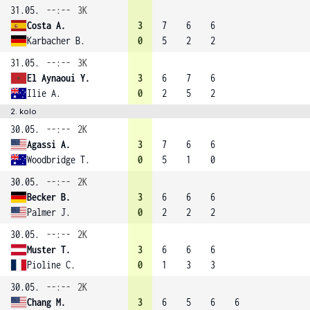
31.05.
--:--
3K
Costa A.
3
7
6
6
Karbacher B.
0
5
2
2
31.05.
--:--
3K
El Aynaoui Y.
3
6
7
6
Ilie A.
0
2
5
2
2. kolo
30.05.
--:--
2K
Agassi A.
3
7
6
6
Woodbridge T.
0
5
1
0
30.05.
--:--
2K
Becker B.
3
6
6
6
Palmer J.
0
2
2
2
30.05.
--:--
2K
Muster T.
3
6
6
6
Pioline C.
0
1
3
3
30.05.
--:--
2K
Chang M.
3
6
5
6
6