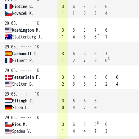
Pioline C.
3
6
3
6
6
Novacek K.
1
1
6
3
4
29.05.
--:--
1K
Washington M.
3
6
3
7
6
2
Stoltenberg J.
1
4
6
6
1
29.05.
--:--
1K
Carbonell T.
3
6
5
6
7
3
Gilbert R.
1
2
7
2
6
29.05.
--:--
1K
Fetterlein F.
3
3
4
6
6
6
Shelton B.
2
6
6
3
2
4
29.05.
--:--
1K
Eltingh J.
3
6
6
6
Steeb C.
0
4
2
0
29.05.
--:--
1K
8
Rios M.
3
6
6
6
6
Spadea V.
1
4
4
7
3