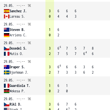
29.05.
--:--
1K
Sanchez J.
3
6
6
6
Lareau S.
0
4
4
3
29.05.
--:--
1K
Steven B.
1
6
Arriens C.
0
2
29.05.
--:--
1K
6
Dosedel S.
3
6
7
5
7
8
4
Mutis O.
2
7
5
7
6
6
29.05.
--:--
1K
6
Draper S.
3
6
6
6
3
6
Bjorkman J.
2
7
3
3
6
2
29.05.
--:--
1K
Guardiola T.
1
6
1
Wekesa P.
0
2
0
29.05.
--:--
1K
Rikl D.
3
6
7
6
3
Stark J.
0
4
6
2