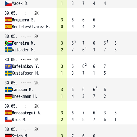
Vacek D.
1
3
7
4
4
30.05.
--:--
2K
Bruguera S.
3
6
6
6
Benfele-Alvarez E.
0
4
4
2
30.05.
--:--
2K
5
4
Ferreira W.
3
6
7
6
6
8
1
Wilander M.
2
7
6
3
7
6
30.05.
--:--
2K
2
Kafelnikov Y.
3
6
6
6
7
Gustafsson M.
1
3
7
1
5
30.05.
--:--
2K
6
Larsson M.
3
6
6
6
6
Dreekmann H.
1
4
3
7
2
30.05.
--:--
2K
3
Berasategui A.
3
6
7
6
3
6
Rios M.
2
4
5
7
6
1
30.05.
--:--
2K
Stich M.
3
7
6
6