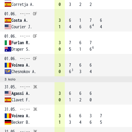
Corretja A.
0
3
2
2
01.06.
--:--
OF
Costa A.
3
6
1
7
6
4
Courier J.
1
4
6
6
4
01.06.
--:--
OF
Furlan R.
3
7
6
7
6
Draper S.
0
5
1
6
01.06.
--:--
OF
Voinea A.
3
7
6
6
3
Chesnokov A.
0
6
3
4
3. kolo
31.05.
--:--
3K
Agassi A.
3
6
6
6
Clavet F.
0
1
2
0
31.05.
--:--
3K
Voinea A.
3
6
6
3
7
Becker B.
1
3
4
6
5
31.05.
--:--
3K