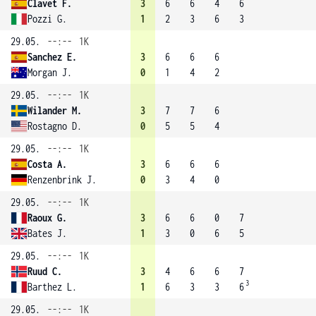
Clavet F.
3
6
6
4
6
Pozzi G.
1
2
3
6
3
29.05.
--:--
1K
Sanchez E.
3
6
6
6
Morgan J.
0
1
4
2
29.05.
--:--
1K
Wilander M.
3
7
7
6
Rostagno D.
0
5
5
4
29.05.
--:--
1K
Costa A.
3
6
6
6
Renzenbrink J.
0
3
4
0
29.05.
--:--
1K
Raoux G.
3
6
6
0
7
Bates J.
1
3
0
6
5
29.05.
--:--
1K
Ruud C.
3
4
6
6
7
3
Barthez L.
1
6
3
3
6
29.05.
--:--
1K