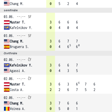
Chang M.
0
5
2
4
semifinále
03.06.
--:--
SF
Muster T.
3
6
6
6
Kafelnikov Y.
0
4
0
4
03.06.
--:--
SF
Chang M.
3
6
7
7
5
0
Bruguera S.
0
4
6
6
čtvrtfinále
02.06.
--:--
ČF
Kafelnikov Y.
3
6
6
7
Agassi A.
0
4
3
5
02.06.
--:--
ČF
6
Muster T.
3
6
3
6
7
6
Costa A.
2
2
6
7
5
2
02.06.
--:--
ČF
Chang M.
3
7
6
6
Voinea A.
0
5
0
1