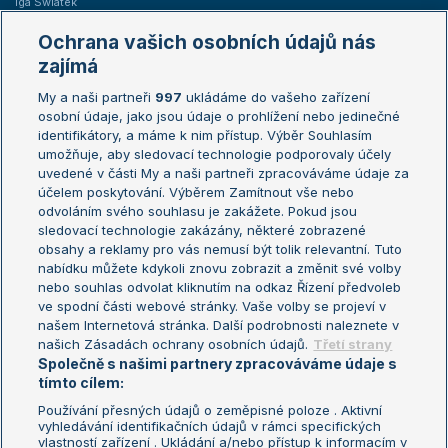
Iga Swiatek
Marie Bouzková
Ochrana vašich osobních údajů nás
Žebříčky
Kalendář turnajů
zajímá
My a naši partneři
997
ukládáme do vašeho zařízení
Žebříček ATP (muži)
Australian Open
osobní údaje, jako jsou údaje o prohlížení nebo jedinečné
Žebříček WTA (ženy)
French Open
identifikátory, a máme k nim přístup. Výběr Souhlasím
umožňuje, aby sledovací technologie podporovaly účely
Sázkařský žebříček
Wimbledon
uvedené v části My a naši partneři zpracováváme údaje za
US Open
účelem poskytování. Výběrem Zamítnout vše nebo
odvoláním svého souhlasu je zakážete. Pokud jsou
Turnaj mistrů
sledovací technologie zakázány, některé zobrazené
Turnaj mistryň
obsahy a reklamy pro vás nemusí být tolik relevantní. Tuto
Aktualní trendy
nabídku můžete kdykoli znovu zobrazit a změnit své volby
nebo souhlas odvolat kliknutím na odkaz Řízení předvoleb
ve spodní části webové stránky. Vaše volby se projeví v
Fotbalové přestupy
našem Internetová stránka. Další podrobnosti naleznete v
Livesport Daily
našich Zásadách ochrany osobních údajů.
Třetí strany
Společně s našimi partnery zpracováváme údaje s
LS Prague Open
tímto cílem:
Používání přesných údajů o zeměpisné poloze . Aktivní
vyhledávání identifikačních údajů v rámci specifických
vlastností zařízení . Ukládání a/nebo přístup k informacím v