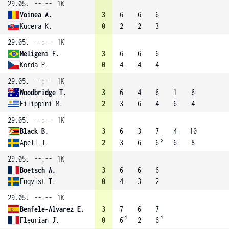
29.05.
--:--
1K
Voinea A.
3
6
6
6
Kucera K.
0
2
2
3
29.05.
--:--
1K
Meligeni F.
3
6
6
6
Korda P.
0
4
4
4
29.05.
--:--
1K
Woodbridge T.
3
6
4
6
1
6
Filippini M.
2
3
6
4
6
4
29.05.
--:--
1K
Black B.
3
6
3
7
4
10
5
Apell J.
2
3
6
6
6
8
29.05.
--:--
1K
Boetsch A.
3
6
6
6
Enqvist T.
0
4
3
2
29.05.
--:--
1K
Benfele-Alvarez E.
3
7
6
7
4
4
Fleurian J.
0
6
2
6