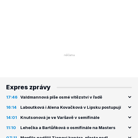
Expres zprávy
17:46
Valdmannová píše osmé vítězství v řadě
16:14
Laboutková i Alena Kovačková v Lipsku postupují
14:01
Knutsonová je ve Varšavě v semifinále
11:10
Lehečka a Bartůňková o osmifinále na Masters
07:11
Monfils nadělil Tienovi kanára, přesto padl