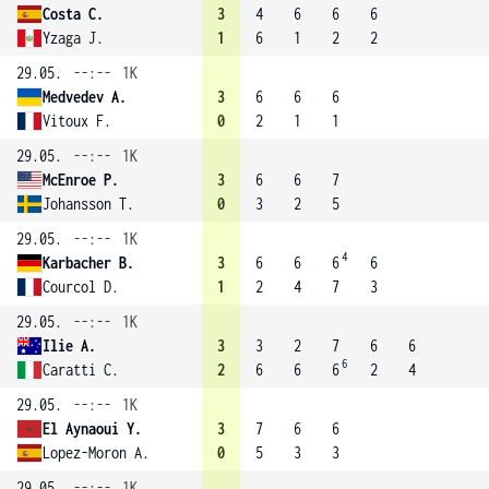
Costa C.
3
4
6
6
6
Yzaga J.
1
6
1
2
2
29.05.
--:--
1K
Medvedev A.
3
6
6
6
Vitoux F.
0
2
1
1
29.05.
--:--
1K
McEnroe P.
3
6
6
7
Johansson T.
0
3
2
5
29.05.
--:--
1K
4
Karbacher B.
3
6
6
6
6
Courcol D.
1
2
4
7
3
29.05.
--:--
1K
Ilie A.
3
3
2
7
6
6
6
Caratti C.
2
6
6
6
2
4
29.05.
--:--
1K
El Aynaoui Y.
3
7
6
6
Lopez-Moron A.
0
5
3
3
29.05.
--:--
1K