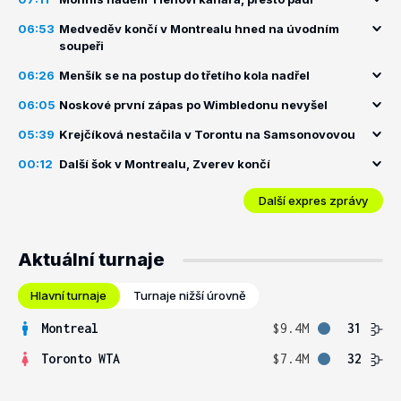
06:53
Medveděv končí v Montrealu hned na úvodním
soupeři
06:26
Menšík se na postup do třetího kola nadřel
06:05
Noskové první zápas po Wimbledonu nevyšel
05:39
Krejčíková nestačila v Torontu na Samsonovovou
00:12
Další šok v Montrealu, Zverev končí
Další expres zprávy
Aktuální turnaje
Hlavní turnaje
Turnaje nižší úrovně
Montreal
$9.4M
31
Toronto WTA
$7.4M
32