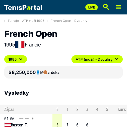
Turnaje - ATP muži 1995
French Open - Dvouhry
French Open
1995
Francie
1995
ATP (muži) - Dvouhry
$8,250,000
M
antuka
Výsledky
Zápas
S
1
2
3
4
5
Kurs
04.06.
--:--
F
Muster T.
3
7
6
6