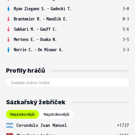
Ryan Ziegann S.
-
Gadecki T.
3-0
Brantmeier R.
-
Mandlik E.
0-3
Sakkari M.
-
Gauff C.
5-6
Mertens E.
-
Osaka N.
3-5
Norrie C.
-
De Minaur A.
3-3
Profily hráčů
Sázkařský žebříček
Nejziskovější
Nejztrátovější
Cerundolo Juan Manuel
+1737