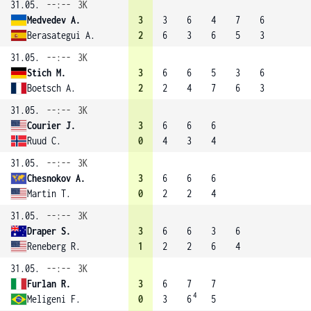
31.05.
--:--
3K
Medvedev A.
3
3
6
4
7
6
Berasategui A.
2
6
3
6
5
3
31.05.
--:--
3K
Stich M.
3
6
6
5
3
6
Boetsch A.
2
2
4
7
6
3
31.05.
--:--
3K
Courier J.
3
6
6
6
Ruud C.
0
4
3
4
31.05.
--:--
3K
Chesnokov A.
3
6
6
6
Martin T.
0
2
2
4
31.05.
--:--
3K
Draper S.
3
6
6
3
6
Reneberg R.
1
2
2
6
4
31.05.
--:--
3K
Furlan R.
3
6
7
7
4
Meligeni F.
0
3
6
5