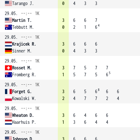
Tarango J.
0
4
3
3
29.05.
--:--
1K
Martin T.
3
6
6
7
4
Tebbutt M.
0
2
1
6
29.05.
--:--
1K
Krajicek R.
3
6
6
6
Sinner M.
0
4
3
3
29.05.
--:--
1K
Rosset M.
3
7
5
7
7
5
Fromberg R.
1
5
7
5
6
29.05.
--:--
1K
8
Forget G.
3
6
5
6
6
6
Kowalski W.
2
4
7
7
2
4
29.05.
--:--
1K
Wheaton D.
3
6
4
6
6
Haarhuis P.
1
3
6
4
4
29.05.
--:--
1K
Johnson D.
3
6
6
6