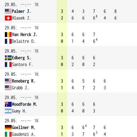
29.05.
--:--
1K
Palmer J.
3
4
3
7
6
8
8
Hlasek J.
2
6
6
6
4
6
29.05.
--:--
1K
Van Herck J.
3
6
6
7
4
Delaitre O.
0
1
4
6
29.05.
--:--
1K
Edberg S.
3
6
6
6
Santoro F.
0
2
0
2
29.05.
--:--
1K
Reneberg R.
3
6
5
6
6
Grabb J.
1
4
7
2
3
29.05.
--:--
1K
Woodforde M.
3
6
6
6
Gumy H.
0
4
0
3
29.05.
--:--
1K
4
Goellner M.
3
6
6
7
6
3
Gaudenzi A.
1
3
7
6
4