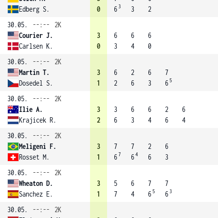
3
Edberg S.
0
6
3
2
30.05.
--:--
2K
Courier J.
3
6
6
6
Carlsen K.
0
3
4
0
30.05.
--:--
2K
Martin T.
3
6
2
6
7
5
Dosedel S.
1
2
6
3
6
30.05.
--:--
2K
Ilie A.
3
3
6
6
2
6
Krajicek R.
2
6
3
4
6
4
30.05.
--:--
2K
Meligeni F.
3
7
7
2
6
7
4
Rosset M.
1
6
6
6
3
30.05.
--:--
2K
Wheaton D.
3
5
6
7
7
5
3
Sanchez E.
1
7
4
6
6
30.05.
--:--
2K