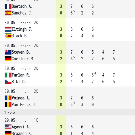
Boetsch A.
3
7
6
6
5
Sanchez J.
0
6
2
2
30.05.
--:--
2K
Eltingh J.
3
6
6
6
Black B.
0
2
4
4
30.05.
--:--
2K
Steven B.
3
7
6
5
4
7
5
Goellner M.
2
6
2
7
6
5
30.05.
--:--
2K
4
Furlan R.
3
6
6
6
4
7
Rikl D.
2
4
4
7
6
5
30.05.
--:--
2K
Voinea A.
3
7
6
6
4
Van Herck J.
0
6
3
0
1. kolo
29.05.
--:--
1K
Agassi A.
3
6
6
6
Braasch K.
0
1
4
4