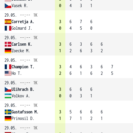
Vasek R.
0
4
3
1
29.05.
--:--
1K
Corretja A.
3
6
7
6
Golmard J.
0
4
5
0
29.05.
--:--
1K
Carlsen K.
3
6
3
6
6
Zoecke M.
1
2
6
3
2
29.05.
--:--
1K
Champion T.
3
4
6
3
6
7
Ho T.
2
6
1
6
2
5
29.05.
--:--
1K
Ulihrach B.
3
6
6
6
Volkov A.
0
0
3
1
29.05.
--:--
1K
Gustafsson M.
3
5
6
6
6
Prinosil D.
1
7
1
2
1
29.05.
--:--
1K