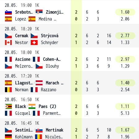
28.05.
19:00
1K
Srebotnik
/
Zimonjic (6)
2
6
6
1.60
Lopez
/
Medina Garrigues
0
2
3
2.06
28.05.
18:20
1K
Cermak
/
Strýcová
2
6
2
16
2.77
Nestor
/
Schnyder
1
2
6
14
1.33
28.05.
18:00
1K
Ascione
/
Cohen-Aloro
2
6
2
11
2.97
Melzerová
/
Dlouhy
1
3
6
9
1.29
28.05.
17:20
1K
Llagostera Vives
/
Marach (3)
2
6
6
1.40
Norman
/
Razzano
0
3
3
2.54
28.05.
16:50
1K
Black
/
Paes (2)
2
6
6
1.11
Gicquel
/
Parmentier
0
3
3
5.13
28.05.
16:45
1K
Sestini Hlaváčková
/
Mertinak
2
6
5
10
1.67
Kohlmann
/
Niculescu
1
2
7
8
1.96