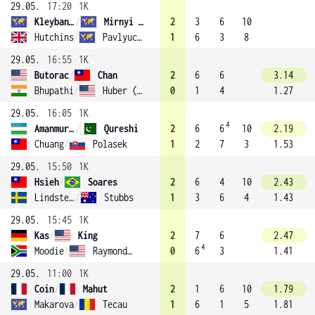
29.05.
17:20
1K
Kleybanova
/
Mirnyi (5)
2
3
6
10
Hutchins
/
Pavlyuchenkova
1
6
3
8
29.05.
16:55
1K
Butorac
/
Chan
2
6
6
3.14
Bhupathi
/
Huber (1)
0
1
4
1.27
29.05.
16:05
1K
4
Amanmuradova
/
Qureshi
2
6
6
10
2.19
Chuang
/
Polasek
1
2
7
3
1.53
29.05.
15:50
1K
Hsieh
/
Soares
2
6
4
10
2.43
Lindstedt
/
Stubbs
1
3
6
4
1.43
29.05.
15:45
1K
Kas
/
King
2
7
6
2.47
4
Moodie
/
Raymond (7)
0
6
3
1.41
29.05.
11:00
1K
Coin
/
Mahut
2
1
6
10
1.79
Makarova
/
Tecau
1
6
1
5
1.81