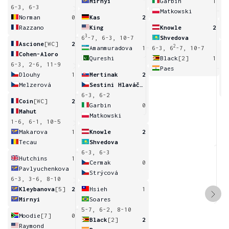
Mirnyi
Garbin
1
6-3, 6-3
Matkowski
4
Norman
0
Kas
2
Razzano
King
Knowle
2
3
6
-7, 6-3, 10-7
Shvedova
Ascione
[WC]
2
2
Amanmuradova
1
6-3, 6
-7, 10-7
Cohen-Aloro
Qureshi
Black
[2]
1
6-3, 2-6, 11-9
Paes
4
Dlouhy
1
Mertinak
2
Melzerová
Sestini Hlaváčková
6-3, 6-2
Coin
[WC]
2
Garbin
0
Mahut
Matkowski
1-6, 6-1, 10-5
Makarova
1
Knowle
2
Tecau
Shvedova
6-3, 6-3
Hutchins
1
Cermak
0
Pavlyuchenkova
Strýcová
6-3, 3-6, 8-10
Kleybanova
[5]
2
Hsieh
1
Mirnyi
Soares
5-7, 6-2, 8-10
Moodie
[7]
0
Black
[2]
2
Raymond