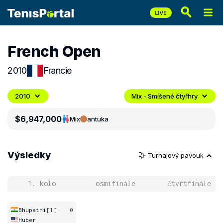
French Open
2010
Francie
2010
Mix - Smíšené čtyřhry
$6,947,000
Mix
antuka
Výsledky
Turnajový pavouk
1. kolo
osmifinále
čtvrtfinále
Bhupathi
[1]
0
Huber