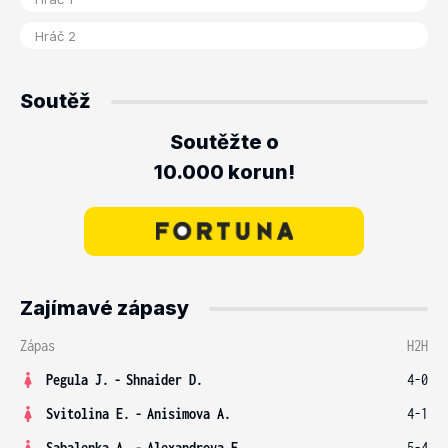
Soutěž
Soutěžte o
10.000 korun!
Zajímavé zápasy
Zápas
H2H
Pegula J.
-
Shnaider D.
4-0
Svitolina E.
-
Anisimova A.
4-1
Sabalenka A.
-
Alexandrova E.
5-4