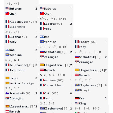
1-6, 4-6
Butorac
2
Butorac
1
Chan
Chan
7
6
-7, 7-5, 8-10
Mladenovic
[WC]
0
Llodra
[WC]
2
Sidorenko
Vedy
2-6, 3-6
Llodra
[WC]
2
Ram
1
Vedy
Vesnina
Llodra
[WC]
1
6
3-6, 7-6
, 8-10
Vedy
Ram
2
5
Srebotnik
[6]
2
7-6
, 3-6, 3-10
Vesnina
Zimonjic
Srebotnik
[6]
2
6-2, 6-1
Zimonjic
De Chaunac
[WC]
0
Llagostera Vives
[3]
2
Johansson
Marach
Llagostera Vives
[3]
2
5-7, 6-2, 10-8
Marach
Lopez
0
7
7
Ascione
[WC]
1
7-6
, 7-6
Medina Garrigues
Cohen-Aloro
Kleybanova
[5]
0
2-6, 3-6
Mirnyi
Srebotnik
[6]
2
Coin
[WC]
0
Zimonjic
Mahut
Kas
2
2-6, 3-6
King
Llagostera Vives
[3]
2
Kleybanova
[5]
2
6-4, 3-6, 10-7
Marach