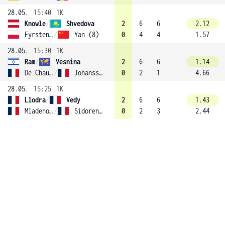
28.05.
15:40
1K
Knowle
/
Shvedova
2
6
6
2.12
Fyrstenberg
/
Yan (8)
0
4
4
1.57
28.05.
15:30
1K
Ram
/
Vesnina
2
6
6
1.14
De Chaunac
/
Johansson
0
2
1
4.66
28.05.
15:25
1K
Llodra
/
Vedy
2
6
6
1.43
Mladenovic
/
Sidorenko
0
2
3
2.44