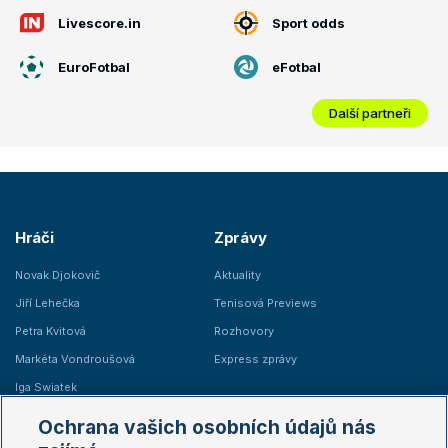
Livescore.in
Sport odds
EuroFotbal
eFotbal
Další partneři
Hráči
Zprávy
Novak Djokovič
Aktuality
Jiří Lehečka
Tenisová Previews
Petra Kvitová
Rozhovory
Markéta Vondroušová
Express zprávy
Iga Swiatek
Marie Bouzková
Ochrana vašich osobních údajů nás
Žebříčky
Kalendář turnajů