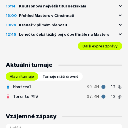
16:14
Knutsonová největší titul nezískala
16:00
Přehled Masters v Cincinnati
13:29
Krádež v přímém přenosu
12:45
Lehečku čeká těžký boj o čtvrtfinále na Masters
Další expres zprávy
Aktuální turnaje
Hlavní turnaje
Turnaje nižší úrovně
Montreal
$9.4M
12
Toronto WTA
$7.4M
12
Vzájemné zápasy