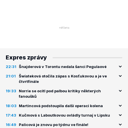
Expres zprávy
22:31
Šnajderová v Torontu nedala šanci Pegulaové
21:01
Šwiateková otočila zápas s Kosťukovou a je ve
čtvrtfinále
19:33
Norrie se ocitl pod palbou kritiky některých
fanoušků
18:03
Martincová podstoupila další operaci kolena
17:43
Kučmová s Laboutkovou ovládly turnaj v Lipsku
16:49
Palicová je znovu po týdnu ve finále!