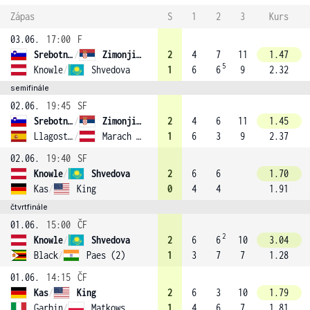
Zápas
S
1
2
3
Kurs
03.06.
17:00
F
Srebotnik
/
Zimonjic (6)
2
4
7
11
1.47
5
Knowle
/
Shvedova
1
6
6
9
2.32
semifinále
02.06.
19:45
SF
Srebotnik
/
Zimonjic (6)
2
4
6
11
1.45
Llagostera Vives
/
Marach (3)
1
6
3
9
2.37
02.06.
19:40
SF
Knowle
/
Shvedova
2
6
6
1.70
Kas
/
King
0
4
4
1.91
čtvrtfinále
01.06.
15:00
ČF
2
Knowle
/
Shvedova
2
6
6
10
3.04
Black
/
Paes (2)
1
3
7
7
1.28
01.06.
14:15
ČF
Kas
/
King
2
6
3
10
1.79
Garbin
/
Matkowski
1
4
6
7
1.81