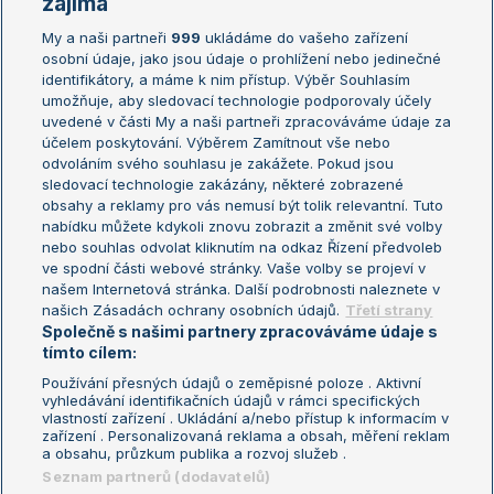
zajímá
My a naši partneři
999
ukládáme do vašeho zařízení
Žebříček ATP (muži)
Australian Open
osobní údaje, jako jsou údaje o prohlížení nebo jedinečné
Žebříček WTA (ženy)
French Open
identifikátory, a máme k nim přístup. Výběr Souhlasím
umožňuje, aby sledovací technologie podporovaly účely
Sázkařský žebříček
Wimbledon
uvedené v části My a naši partneři zpracováváme údaje za
US Open
účelem poskytování. Výběrem Zamítnout vše nebo
odvoláním svého souhlasu je zakážete. Pokud jsou
Turnaj mistrů
sledovací technologie zakázány, některé zobrazené
Turnaj mistryň
obsahy a reklamy pro vás nemusí být tolik relevantní. Tuto
Aktualní trendy
nabídku můžete kdykoli znovu zobrazit a změnit své volby
nebo souhlas odvolat kliknutím na odkaz Řízení předvoleb
ve spodní části webové stránky. Vaše volby se projeví v
Fotbalové přestupy
našem Internetová stránka. Další podrobnosti naleznete v
Livesport Daily
našich Zásadách ochrany osobních údajů.
Třetí strany
Společně s našimi partnery zpracováváme údaje s
LS Prague Open
tímto cílem:
Používání přesných údajů o zeměpisné poloze . Aktivní
vyhledávání identifikačních údajů v rámci specifických
vlastností zařízení . Ukládání a/nebo přístup k informacím v
Podmínky užití
Nastavení soukromí
zařízení . Personalizovaná reklama a obsah, měření reklam
GDPR a žurnalistika
Reklama
a obsahu, průzkum publika a rozvoj služeb .
Informace o zpracování osobních
Kontakt
Seznam partnerů (dodavatelů)
údajů