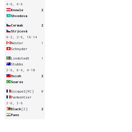
4-6, 4-6
Knowle
2
Shvedova
Cermak
2
Strýcová
6-2, 2-6, 16-14
Nestor
1
Schnyder
Lindstedt
1
Stubbs
3-6, 6-4, 4-10
Hsieh
2
Soares
Gicquel
[WC]
0
Parmentier
3-6, 3-6
Black
[2]
2
Paes