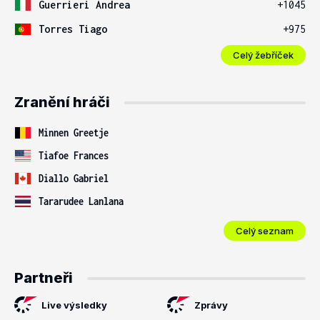
Guerrieri Andrea
+1045
Torres Tiago
+975
Celý žebříček
Zranění hráči
Minnen Greetje
Tiafoe Frances
Diallo Gabriel
Tararudee Lanlana
Celý seznam
Partneři
Live výsledky
Zprávy