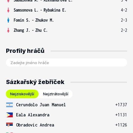
Samsonova L.
-
Rybakina E.
4-2
Fomin S.
-
Zhukov M.
2-3
Zhang J.
-
Zhu C.
2-2
Profily hráčů
Sázkařský žebříček
Nejziskovější
Nejztrátovější
Cerundolo Juan Manuel
+1737
Eala Alexandra
+1131
Obradovic Andrea
+1126