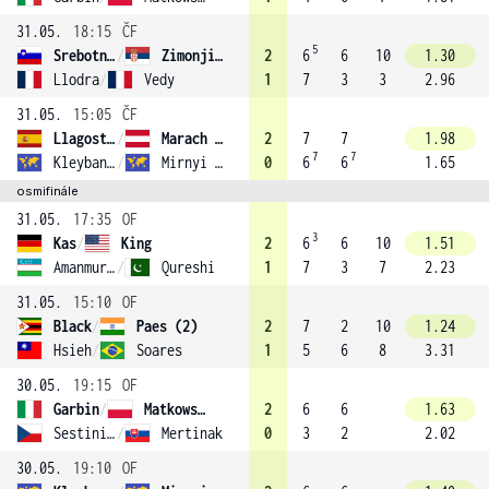
31.05.
18:15
ČF
5
Srebotnik
/
Zimonjic (6)
2
6
6
10
1.30
Llodra
/
Vedy
1
7
3
3
2.96
31.05.
15:05
ČF
Llagostera Vives
/
Marach (3)
2
7
7
1.98
7
7
Kleybanova
/
Mirnyi (5)
0
6
6
1.65
osmifinále
31.05.
17:35
OF
3
Kas
/
King
2
6
6
10
1.51
Amanmuradova
/
Qureshi
1
7
3
7
2.23
31.05.
15:10
OF
Black
/
Paes (2)
2
7
2
10
1.24
Hsieh
/
Soares
1
5
6
8
3.31
30.05.
19:15
OF
Garbin
/
Matkowski
2
6
6
1.63
Sestini Hlaváčková
/
Mertinak
0
3
2
2.02
30.05.
19:10
OF