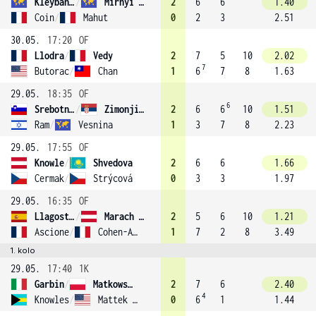
Kleybanova
/
Mirnyi (5)
2
6
6
1.40
Coin
/
Mahut
0
2
3
2.51
30.05.
17:20
OF
Llodra
/
Vedy
2
7
5
10
2.02
7
Butorac
/
Chan
1
6
7
8
1.63
29.05.
18:35
OF
6
Srebotnik
/
Zimonjic (6)
2
6
6
10
1.51
Ram
/
Vesnina
1
3
7
8
2.23
29.05.
17:55
OF
Knowle
/
Shvedova
2
6
6
1.66
Cermak
/
Strýcová
0
3
3
1.97
29.05.
16:35
OF
Llagostera Vives
/
Marach (3)
2
5
6
10
1.21
Ascione
/
Cohen-Aloro
1
7
2
8
3.49
1. kolo
29.05.
17:40
1K
Garbin
/
Matkowski
2
7
6
2.40
4
Knowles
/
Mattek (4)
0
6
1
1.44