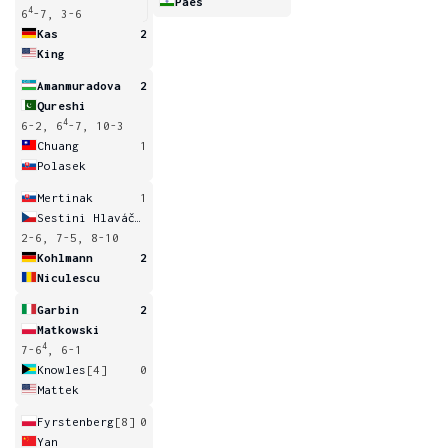
Paes
4
6
-7, 3-6
Kas
2
King
Amanmuradova
2
Qureshi
4
6-2, 6
-7, 10-3
Chuang
1
Polasek
Mertinak
1
Sestini Hlaváčková
2-6, 7-5, 8-10
Kohlmann
2
Niculescu
Garbin
2
Matkowski
4
7-6
, 6-1
Knowles
[4]
0
Mattek
Fyrstenberg
[8]
0
Yan