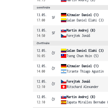
semifinále
13.05.
Altmaier Daniel (1)
SF
17:00
Galan Daniel Elahi (3)
13.05.
Martin Andrej (8)
SF
14:50
Forejtek Jonáš
čtvrtfinále
12.05.
Galan Daniel Elahi (3)
ČF
16:05
Tseng Chun Hsin (5)
12.05.
Altmaier Daniel (1)
ČF
14:00
Tirante Thiago Agustin
12.05.
Forejtek Jonáš
ČF
12:10
Ritschard Alexander
12.05.
Martin Andrej (8)
ČF
12:10
Zapata Miralles Bernabe 