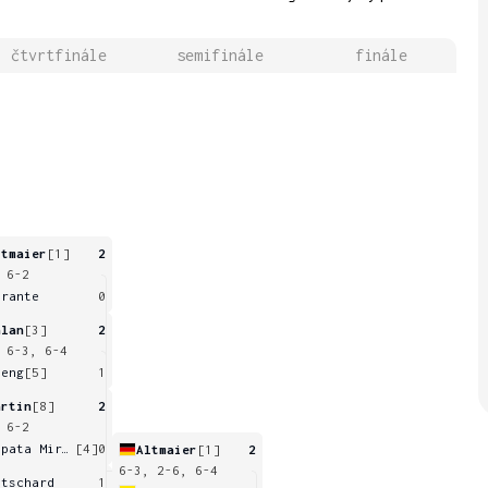
čtvrtfinále
semifinále
finále
ltmaier
[1]
2
 6-2
irante
0
alan
[3]
2
 6-3, 6-4
seng
[5]
1
artin
[8]
2
 6-2
Zapata Miralles
[4]
0
Altmaier
[1]
2
6-3, 2-6, 6-4
itschard
1