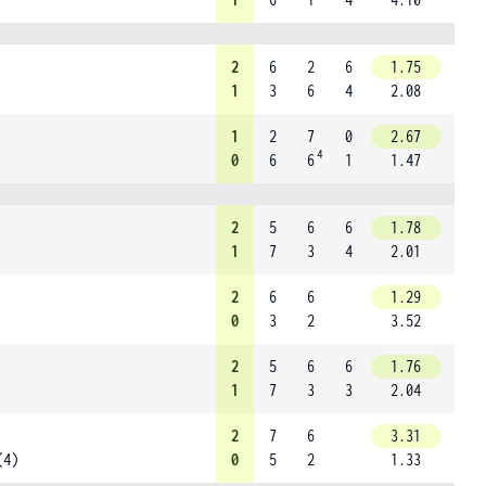
2
6
2
6
1.75
1
3
6
4
2.08
1
2
7
0
2.67
4
0
6
6
1
1.47
2
5
6
6
1.78
1
7
3
4
2.01
2
6
6
1.29
0
3
2
3.52
2
5
6
6
1.76
1
7
3
3
2.04
2
7
6
3.31
(4)
0
5
2
1.33