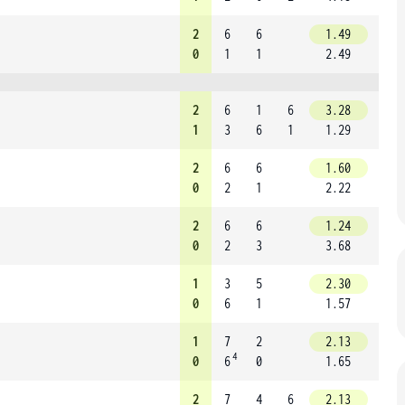
2
6
6
1.49
0
1
1
2.49
2
6
1
6
3.28
1
3
6
1
1.29
2
6
6
1.60
0
2
1
2.22
2
6
6
1.24
0
2
3
3.68
1
3
5
2.30
0
6
1
1.57
1
7
2
2.13
4
0
6
0
1.65
2
7
4
6
2.13