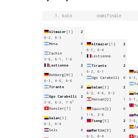
1. kolo
osmifinále
Altmaier
[1]
2
6-2, 6-3
Mena
0
Altmaier
[1]
2
6-1, 6-4
Cachin
1
Lestienne
0
3-6, 6-1, 1-6
Lestienne
2
Tirante
2
6-2, 6-1
A
Rehberg
[WC]
1
Ugo Carabelli
0
6-3,
6-3, 4-6, 4-6
T
Tirante
2
Galan
[3]
2
6-2, 4-6, 6-2
G
Ugo Carabelli
2
Hassan
[Q]
1
5-7,
7
3-6, 6-3, 7-6
T
Huesler
[7]
1
Squire
[Q]
0
1-6, 2-6
M
Galan
[3]
2
Tseng
[5]
2
7-5,
6-3, 6-4
Sels
0
Martin
[8]
2
6-3, 6-4
R