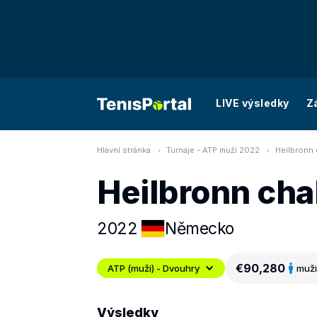
LIVE výsledky
Z
Hlavní stránka
Turnaje - ATP muži 2022
Heilbronn 
Heilbronn cha
2022
Německo
€90,280
ATP (muži) - Dvouhry
muži
Výsledky