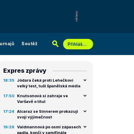
urnajů
Soutěž
Přihlášení
Expres zprávy
18:35
Jódara čeká proti Lehečkovi
velký test, tuší španělská média
17:50
Knutsonová si zahraje ve
Varšavě o titul
17:24
Alcaraz se Sinnerem prokazují
svoji výjimečnost
16:26
Valdmannová po osmi zápasech
padla, končí v semifinále