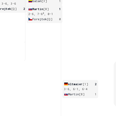
Galan
[3]
1
 3-6, 3-6
orejtek
[Q]
2
Martin
[8]
1
4
2-6, 7-6
, 0-1
Forejtek
[Q]
0
Altmaier
[1]
2
3-6, 6-1, 6-4
Martin
[8]
1