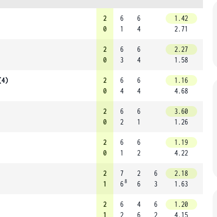
2
6
6
1.42
0
1
4
2.71
2
6
6
2.27
0
3
4
1.58
(4)
2
6
6
1.16
0
4
4
4.68
2
6
6
3.60
0
2
1
1.26
2
6
6
1.19
0
1
2
4.22
2
7
2
6
2.18
8
1
6
6
3
1.63
2
6
4
6
1.20
1
2
6
2
4.15