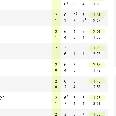
4
1
6
6
4
1.66
5
2
6
6
7
1.61
4
1
1
7
6
2.20
2
6
4
6
2.01
1
4
6
4
1.73
2
3
6
6
1.23
1
6
4
4
3.78
2
6
7
2.80
0
4
5
1.40
2
6
6
1.45
0
2
4
2.58
5
(4)
2
6
6
6
1.26
1
7
4
4
3.51
2
3
6
7
1.76