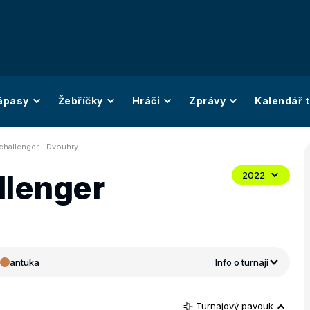
ápasy
Žebříčky
Hráči
Zprávy
Kalendář t
challenger - Dvouhry
llenger
2022
antuka
Info o turnaji
Turnajový pavouk