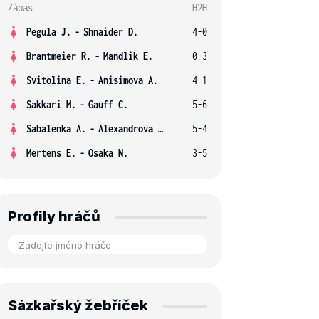
Zápas
H2H
Pegula J.
-
Shnaider D.
4-0
Brantmeier R.
-
Mandlik E.
0-3
Svitolina E.
-
Anisimova A.
4-1
Sakkari M.
-
Gauff C.
5-6
Sabalenka A.
-
Alexandrova E.
5-4
Mertens E.
-
Osaka N.
3-5
Profily hráčů
Sázkařský žebříček