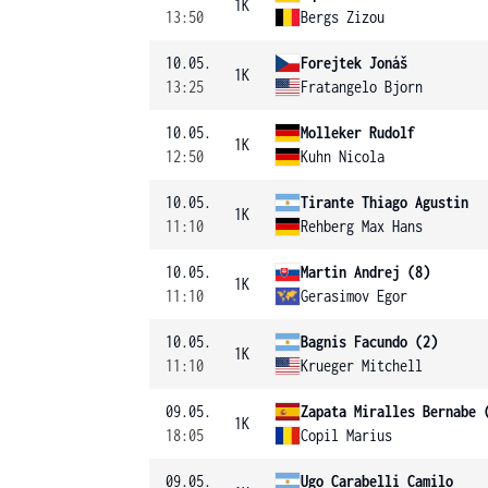
1K
13:50
Bergs Zizou
10.05.
Forejtek Jonáš
1K
13:25
Fratangelo Bjorn
10.05.
Molleker Rudolf
1K
12:50
Kuhn Nicola
10.05.
Tirante Thiago Agustin
1K
11:10
Rehberg Max Hans
10.05.
Martin Andrej (8)
1K
11:10
Gerasimov Egor
10.05.
Bagnis Facundo (2)
1K
11:10
Krueger Mitchell
09.05.
Zapata Miralles Bernabe 
1K
18:05
Copil Marius
09.05.
Ugo Carabelli Camilo