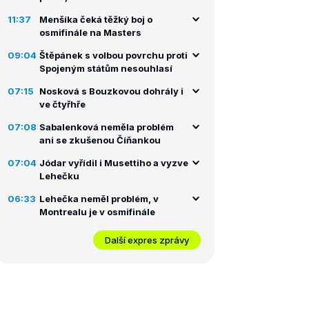
11:37
Menšíka čeká těžký boj o
osmifinále na Masters
09:04
Štěpánek s volbou povrchu proti
Spojeným státům nesouhlasí
07:15
Nosková s Bouzkovou dohrály i
ve čtyřhře
07:08
Sabalenková neměla problém
ani se zkušenou Číňankou
07:04
Jódar vyřídil i Musettiho a vyzve
Lehečku
06:33
Lehečka neměl problém, v
Montrealu je v osmifinále
Další expres zprávy