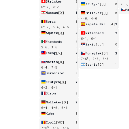
Stricker
0
Krutykh
[Q]
0
7-5,
4
6
-7, 0-2
F
Hassan
[Q]
1
Molleker
[Q]
0
4-6, 4-6
Bergs
1
Zapata Miralles
[4]
2
4
6
-7, 6-4, 4-6
Squire
[Q]
2
Ritschard
2
6-1, 6-1
Escobedo
0
Zekic
[LL]
0
2-6, 3-6
Tseng
[5]
2
Forejtek
[Q]
2
8
7-6
, 2-6, 6-3
Martin
[8]
2
Bagnis
[2]
1
6-4, 7-5
Gerasimov
0
Krutykh
[Q]
2
6-2, 6-1
Simon
0
Molleker
[Q]
2
6-4, 4-6, 6-4
Kuhn
1
Copil
[WC]
1
5
7-6
, 4-6, 4-6