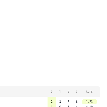
S
1
2
3
Kurs
2
3
6
6
1.23
1
6
1
4
4.10