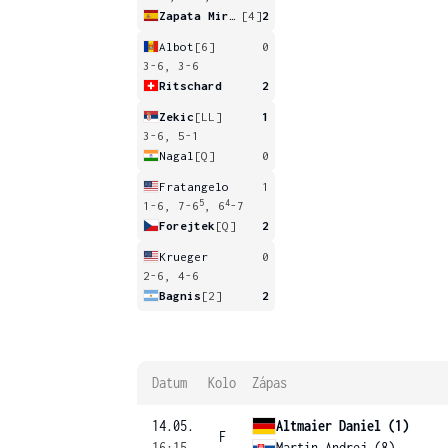
Zapata Miralles
[4]
2
Albot
[6]
0
3-6, 3-6
Ritschard
2
Zekic
[LL]
1
3-6, 5-1
Nagal
[Q]
0
Fratangelo
1
5
4
1-6, 7-6
, 6
-7
Forejtek
[Q]
2
Krueger
0
2-6, 4-6
Bagnis
[2]
2
Datum
Kolo
Zápas
14.05.
Altmaier Daniel (1)
F
16:15
Martin Andrej (8)