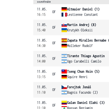
osmifinále
11.05.
Altmaier Daniel (1)
OF
16:15
Lestienne Constant
11.05.
Martin Andrej (8)
OF
15:40
Krutykh Oleksii
11.05.
Zapata Miralles Bernabe 
OF
14:30
Molleker Rudolf
11.05.
Tirante Thiago Agustin
OF
14:00
Ugo Carabelli Camilo
11.05.
Tseng Chun Hsin (5)
OF
13:15
Squire Henri
11.05.
Forejtek Jonáš
OF
11:10
Bagnis Facundo (2)
11.05.
Galan Daniel Elahi (3)
OF
11:10
Hassan Benjamin