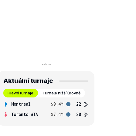
Aktuální turnaje
Hlavní turnaje
Turnaje nižší úrovně
Montreal
$9.4M
22
Toronto WTA
$7.4M
20