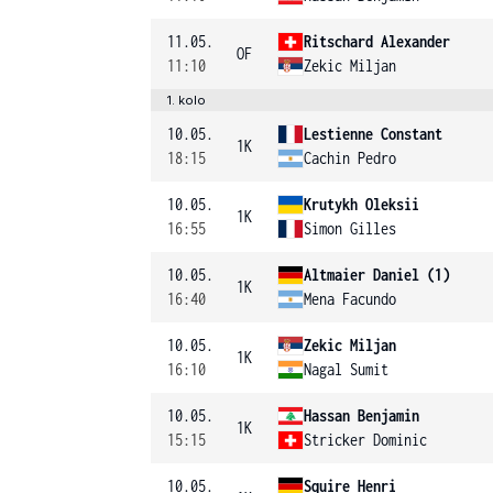
11.05.
Ritschard Alexander
OF
11:10
Zekic Miljan
1. kolo
10.05.
Lestienne Constant
1K
18:15
Cachin Pedro
10.05.
Krutykh Oleksii
1K
16:55
Simon Gilles
10.05.
Altmaier Daniel (1)
1K
16:40
Mena Facundo
10.05.
Zekic Miljan
1K
16:10
Nagal Sumit
10.05.
Hassan Benjamin
1K
15:15
Stricker Dominic
10.05.
Squire Henri