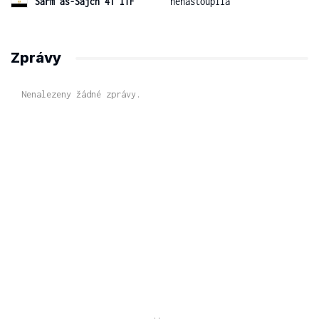
Šarm aš-Šajch 41 ITF
nenastoupila
Zprávy
Nenalezeny žádné zprávy.