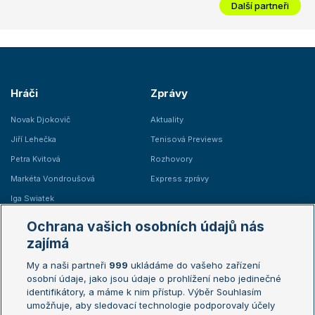
Další partneři
Hráči
Zprávy
Novak Djokovič
Aktuality
Jiří Lehečka
Tenisová Previews
Petra Kvitová
Rozhovory
Markéta Vondroušová
Express zprávy
Iga Swiatek
Marie Bouzková
Ochrana vašich osobních údajů nás
Žebříčky
Kalendář turnajů
zajímá
My a naši partneři
999
ukládáme do vašeho zařízení
Žebříček ATP (muži)
Australian Open
osobní údaje, jako jsou údaje o prohlížení nebo jedinečné
Žebříček WTA (ženy)
French Open
identifikátory, a máme k nim přístup. Výběr Souhlasím
umožňuje, aby sledovací technologie podporovaly účely
Sázkařský žebříček
Wimbledon