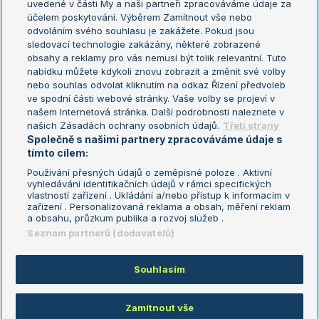
uvedené v části My a naši partneři zpracováváme údaje za
US Open
účelem poskytování. Výběrem Zamítnout vše nebo
odvoláním svého souhlasu je zakážete. Pokud jsou
Turnaj mistrů
sledovací technologie zakázány, některé zobrazené
Turnaj mistryň
obsahy a reklamy pro vás nemusí být tolik relevantní. Tuto
Aktualní trendy
nabídku můžete kdykoli znovu zobrazit a změnit své volby
nebo souhlas odvolat kliknutím na odkaz Řízení předvoleb
ve spodní části webové stránky. Vaše volby se projeví v
Fotbalové přestupy
našem Internetová stránka. Další podrobnosti naleznete v
Livesport Daily
našich Zásadách ochrany osobních údajů.
Třetí strany
Společně s našimi partnery zpracováváme údaje s
LS Prague Open
tímto cílem:
Používání přesných údajů o zeměpisné poloze . Aktivní
vyhledávání identifikačních údajů v rámci specifických
vlastností zařízení . Ukládání a/nebo přístup k informacím v
Podmínky užití
Nastavení soukromí
zařízení . Personalizovaná reklama a obsah, měření reklam
GDPR a žurnalistika
Reklama
a obsahu, průzkum publika a rozvoj služeb .
Informace o zpracování osobních
Kontakt
Seznam partnerů (dodavatelů)
údajů
Tiráž
Souhlasím
Copyright © 2008-2026 TenisPortal.cz. Využíváme zpravodajství ČTK.
Zamítnout vše