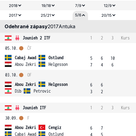
2018
19/18
7/9
12/9
5/6
2017
25/21
20/15
Odehrané zápasy
2017
Antuka
Jounieh 2 ITF
1
2
3
Kurs
05.10.
ČF
Cabaj Awad
/
Ostlund
5
6
10
Abou Zekri
/
Helgesson
7
4
6
03.10.
OF
Abou Zekri
/
Helgesson
6
6
Dib
/
Petrovic
3
2
Jounieh ITF
1
2
3
Kurs
30.09.
F
Abou Zekri
/
Cengiz
6
7
Cabaj Awad
/
Ostlund
4
5