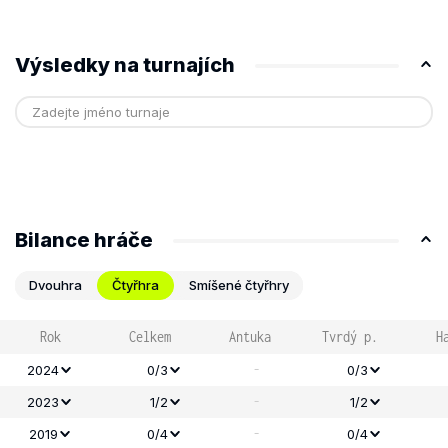
Výsledky na turnajích
Bilance hráče
Dvouhra
Čtyřhra
Smíšené čtyřhry
Rok
Celkem
Antuka
Tvrdý p.
H
-
2024
0/3
0/3
-
2023
1/2
1/2
-
2019
0/4
0/4