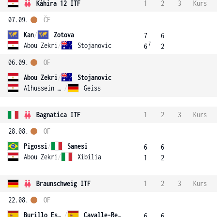
Káhira 12 ITF
1
2
3
Kurs
07.09.
ČF
Kan
/
Zotova
7
6
7
Abou Zekri
/
Stojanovic
6
2
06.09.
OF
Abou Zekri
/
Stojanovic
Alhussein Abdel Aziz
/
Geiss
Bagnatica ITF
1
2
3
Kurs
28.08.
OF
Pigossi
/
Sanesi
6
6
Abou Zekri
/
Xibilia
1
2
Braunschweig ITF
1
2
3
Kurs
22.08.
OF
Burillo Escorihuela
/
Cavalle-Reimers
6
6