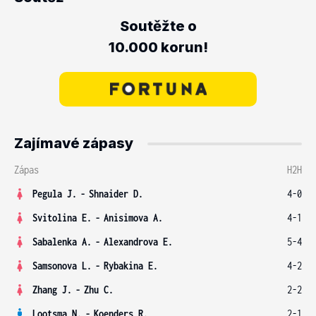
Soutěžte o
10.000 korun!
Zajímavé zápasy
Zápas
H2H
Pegula J.
-
Shnaider D.
4-0
Svitolina E.
-
Anisimova A.
4-1
Sabalenka A.
-
Alexandrova E.
5-4
Samsonova L.
-
Rybakina E.
4-2
Zhang J.
-
Zhu C.
2-2
Lootsma N.
-
Koenders R.
2-1