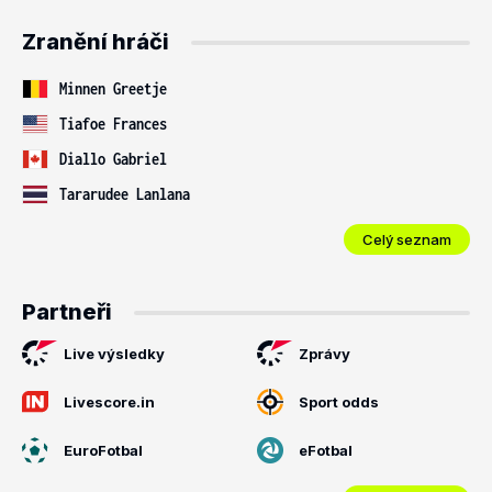
Zranění hráči
Minnen Greetje
Tiafoe Frances
Diallo Gabriel
Tararudee Lanlana
Celý seznam
Partneři
Live výsledky
Zprávy
Livescore.in
Sport odds
EuroFotbal
eFotbal