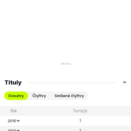
Tituly
Dvouhry
Čtyřhry
Smíšené čtyřhry
Rok
Turnaje
1
2015
1
2014