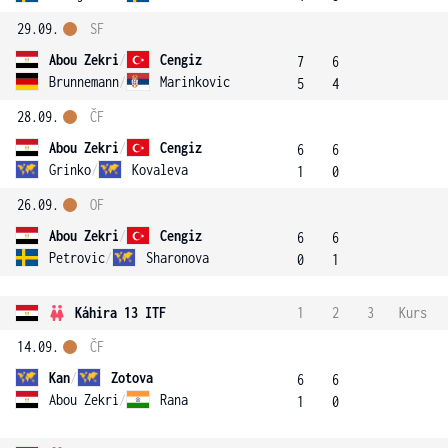
29.09.
SF
Abou Zekri
/
Cengiz
7
6
Brunnemann
/
Marinkovic
5
4
28.09.
ČF
Abou Zekri
/
Cengiz
6
6
Grinko
/
Kovaleva
1
0
26.09.
OF
Abou Zekri
/
Cengiz
6
6
Petrovic
/
Sharonova
0
1
Káhira 13 ITF
1
2
3
Kurs
14.09.
ČF
Kan
/
Zotova
6
6
Abou Zekri
/
Rana
1
0