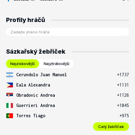
Profily hráčů
Sázkařský žebříček
Nejziskovější
Nejztrátovější
Cerundolo Juan Manuel
+1737
Eala Alexandra
+1131
Obradovic Andrea
+1126
Guerrieri Andrea
+1045
Torres Tiago
+975
Celý žebříček