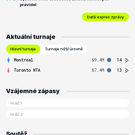
pravidel
Další expres zprávy
Aktuální turnaje
Hlavní turnaje
Turnaje nižší úrovně
Montreal
$9.4M
14
Toronto WTA
$7.4M
13
Vzájemné zápasy
Soutěž