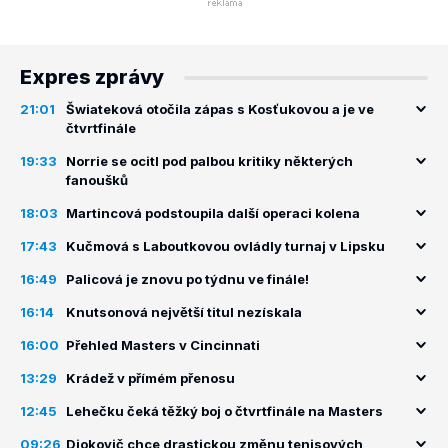
Expres zprávy
21:01
Šwiateková otočila zápas s Kosťukovou a je ve
čtvrtfinále
19:33
Norrie se ocitl pod palbou kritiky některých
fanoušků
18:03
Martincová podstoupila další operaci kolena
17:43
Kučmová s Laboutkovou ovládly turnaj v Lipsku
16:49
Palicová je znovu po týdnu ve finále!
16:14
Knutsonová největší titul nezískala
16:00
Přehled Masters v Cincinnati
13:29
Krádež v přímém přenosu
12:45
Lehečku čeká těžký boj o čtvrtfinále na Masters
09:26
Djokovič chce drastickou změnu tenisových