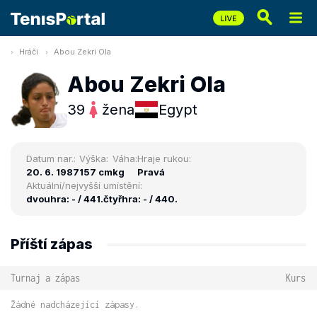
Hráči
Abou Zekri Ola
Abou Zekri Ola
39
žena
Egypt
Datum nar.:
Výška:
Váha:
Hraje rukou:
20. 6. 1987
157 cm
kg
Pravá
Aktuální/nejvyšší umístění:
dvouhra: - / 441.
čtyřhra: - / 440.
Příští zápas
Turnaj a zápas
Kurs
Žádné nadcházející zápasy.