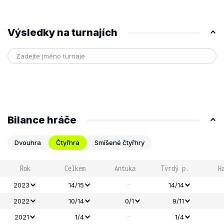
Výsledky na turnajích
Bilance hráče
Dvouhra
Čtyřhra
Smíšené čtyřhry
Rok
Celkem
Antuka
Tvrdý p.
H
-
2023
14/15
14/14
2022
10/14
0/1
9/11
-
2021
1/4
1/4