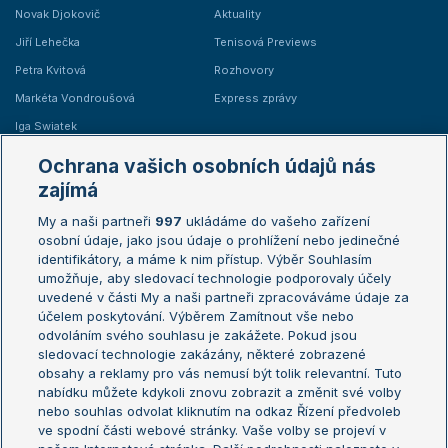
Novak Djokovič
Aktuality
Jiří Lehečka
Tenisová Previews
Petra Kvitová
Rozhovory
Markéta Vondroušová
Express zprávy
Iga Swiatek
Marie Bouzková
Ochrana vašich osobních údajů nás
Žebříčky
Kalendář turnajů
zajímá
My a naši partneři
997
ukládáme do vašeho zařízení
Žebříček ATP (muži)
Australian Open
osobní údaje, jako jsou údaje o prohlížení nebo jedinečné
Žebříček WTA (ženy)
French Open
identifikátory, a máme k nim přístup. Výběr Souhlasím
umožňuje, aby sledovací technologie podporovaly účely
Sázkařský žebříček
Wimbledon
uvedené v části My a naši partneři zpracováváme údaje za
US Open
účelem poskytování. Výběrem Zamítnout vše nebo
odvoláním svého souhlasu je zakážete. Pokud jsou
Turnaj mistrů
sledovací technologie zakázány, některé zobrazené
Turnaj mistryň
obsahy a reklamy pro vás nemusí být tolik relevantní. Tuto
Aktualní trendy
nabídku můžete kdykoli znovu zobrazit a změnit své volby
nebo souhlas odvolat kliknutím na odkaz Řízení předvoleb
ve spodní části webové stránky. Vaše volby se projeví v
Fotbalové přestupy