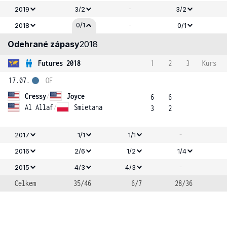
-
2019
3/2
3/2
-
0/1
2018
0/1
Odehrané zápasy
2018
Futures 2018
1
2
3
Kurs
17.07.
OF
Cressy
/
Joyce
6
6
Al Allaf
/
Smietana
3
2
-
2017
1/1
1/1
2016
2/6
1/2
1/4
-
2015
4/3
4/3
Celkem
35/46
6/7
28/36