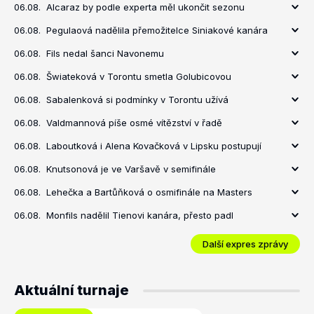
06.08.
Alcaraz by podle experta měl ukončit sezonu
06.08.
Pegulaová nadělila přemožitelce Siniakové kanára
06.08.
Fils nedal šanci Navonemu
06.08.
Šwiateková v Torontu smetla Golubicovou
06.08.
Sabalenková si podmínky v Torontu užívá
06.08.
Valdmannová píše osmé vítězství v řadě
06.08.
Laboutková i Alena Kovačková v Lipsku postupují
06.08.
Knutsonová je ve Varšavě v semifinále
06.08.
Lehečka a Bartůňková o osmifinále na Masters
06.08.
Monfils nadělil Tienovi kanára, přesto padl
Další expres zprávy
Aktuální turnaje