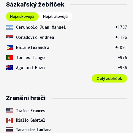
Sázkařský žebříček
Nejziskovější
Nejztrátovější
Cerundolo Juan Manuel
+1737
Obradovic Andrea
+1126
Eala Alexandra
+1091
Torres Tiago
+975
Aguiard Enzo
+936
Celý žebříček
Zranění hráči
Tiafoe Frances
Diallo Gabriel
Tararudee Lanlana