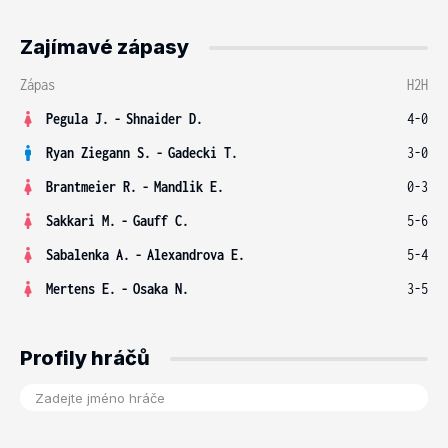
Zajímavé zápasy
Zápas
H2H
Pegula J.
-
Shnaider D.
4-0
Ryan Ziegann S.
-
Gadecki T.
3-0
Brantmeier R.
-
Mandlik E.
0-3
Sakkari M.
-
Gauff C.
5-6
Sabalenka A.
-
Alexandrova E.
5-4
Mertens E.
-
Osaka N.
3-5
Profily hráčů