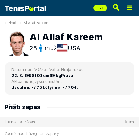
Hráči
Al Allaf Kareem
Al Allaf Kareem
28
muž
USA
Datum nar.:
Výška:
Váha:
Hraje rukou:
22. 3. 1998
180 cm
69 kg
Pravá
Aktuální/nejvyšší umístění:
dvouhra: - / 751.
čtyřhra: - / 704.
Příští zápas
Turnaj a zápas
Kurs
Žádné nadcházející zápasy.