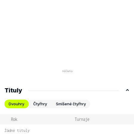
Tituly
Dvouhry
Čtyřhry
Smíšené čtyřhry
Rok
Turnaje
Žádné tituly