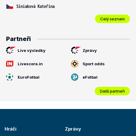
Siniaková Kateřina
Celý seznam
Partneři
Live výsledky
Zprávy
Livescore.in
Sport odds
EuroFotbal
eFotbal
Další partneři
Hráči
Zprávy