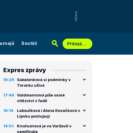
urnajů
Soutěž
Přihlášení
Expres zprávy
19:26
Sabalenková si podmínky v
Torontu užívá
17:46
Valdmannová píše osmé
vítězství v řadě
16:14
Laboutková i Alena Kovačková v
Lipsku postupují
14:01
Knutsonová je ve Varšavě v
semifinále