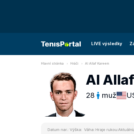
LIVE výsledky
Z
Hlavní stránka
Hráči
Al Allaf Kareem
Al All
28
muž
U
Datum nar.:
Výška:
Váha:
Hraje rukou:
Aktuální