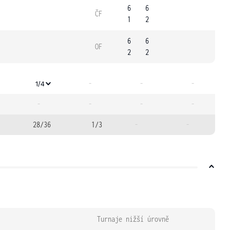
6
6
ČF
1
2
6
6
OF
2
2
-
-
-
1/4
-
-
-
-
28/36
1/3
-
-
Turnaje nižší úrovně