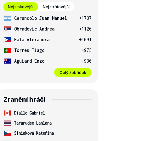
Nejziskovější
Nejztrátovější
Cerundolo Juan Manuel
+1737
Obradovic Andrea
+1126
Eala Alexandra
+1091
Torres Tiago
+975
Aguiard Enzo
+936
Celý žebříček
Zranění hráči
Diallo Gabriel
Tararudee Lanlana
Siniaková Kateřina