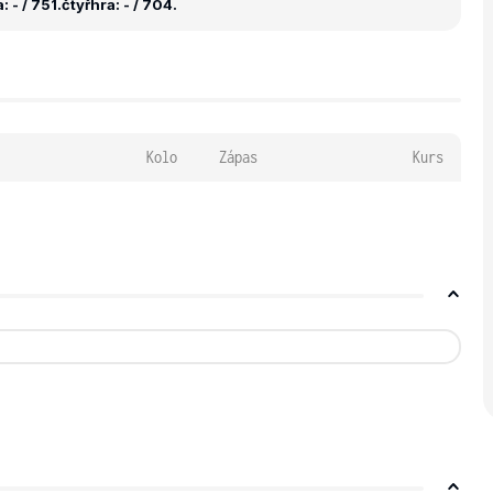
 - / 751.
čtyřhra: - / 704.
Kolo
Zápas
Kurs