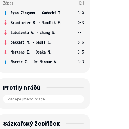
Zápas
H2H
Ryan Ziegann S.
-
Gadecki T.
3-0
Brantmeier R.
-
Mandlik E.
0-3
Sabalenka A.
-
Zhang S.
4-1
Sakkari M.
-
Gauff C.
5-6
Mertens E.
-
Osaka N.
3-5
Norrie C.
-
De Minaur A.
3-3
Profily hráčů
Sázkařský žebříček