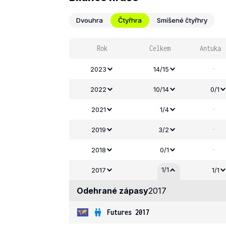
Dvouhra
Čtyřhra
Smíšené čtyřhry
Rok
Celkem
Antuka
-
2023
14/15
2022
10/14
0/1
-
2021
1/4
-
2019
3/2
-
2018
0/1
1/1
2017
1/1
Odehrané zápasy
2017
Futures 2017