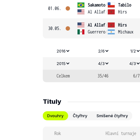
Sakamoto
/
Tabilo
01.06.
Al Allaf
/
Hirs
Al Allaf
/
Hirs
30.05.
Guerrero
/
Michaux
2016
2/6
1/2
2015
4/3
4/3
Celkem
35/46
6/7
Tituly
Dvouhry
Čtyřhry
Smíšené čtyřhry
Rok
Hlavní turnaje