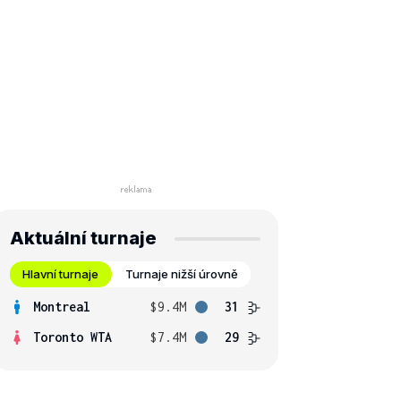
Aktuální turnaje
Hlavní turnaje
Turnaje nižší úrovně
Montreal
$9.4M
31
Toronto WTA
$7.4M
29