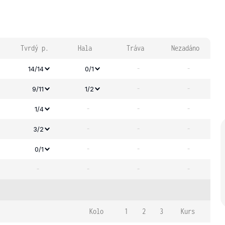
Tvrdý p.
Hala
Tráva
Nezadáno
-
-
14/14
0/1
-
-
9/11
1/2
-
-
-
1/4
-
-
-
3/2
-
-
-
0/1
-
-
-
-
Kolo
1
2
3
Kurs