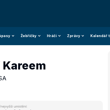
ápasy
Žebříčky
Hráči
Zprávy
Kalendář t
af Kareem
SA
/nejvyšší umístění: