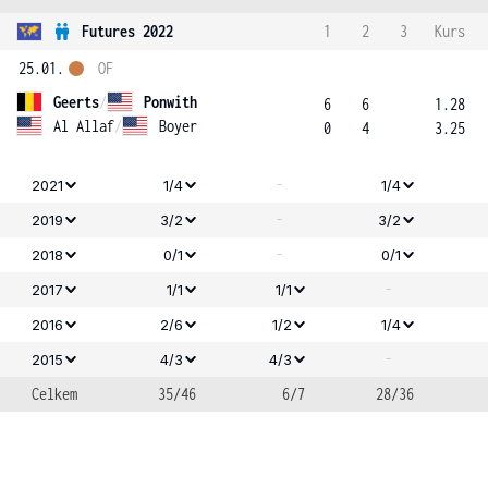
Futures 2022
1
2
3
Kurs
25.01.
OF
Geerts
/
Ponwith
6
6
1.28
Al Allaf
/
Boyer
0
4
3.25
-
2021
1/4
1/4
-
2019
3/2
3/2
-
2018
0/1
0/1
-
2017
1/1
1/1
2016
2/6
1/2
1/4
-
2015
4/3
4/3
Celkem
35/46
6/7
28/36