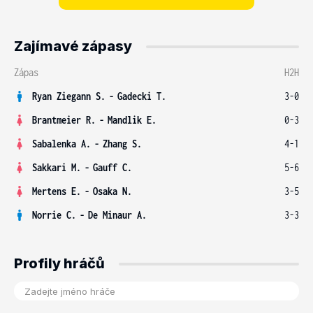
Zajímavé zápasy
Zápas
H2H
Ryan Ziegann S.
-
Gadecki T.
3-0
Brantmeier R.
-
Mandlik E.
0-3
Sabalenka A.
-
Zhang S.
4-1
Sakkari M.
-
Gauff C.
5-6
Mertens E.
-
Osaka N.
3-5
Norrie C.
-
De Minaur A.
3-3
Profily hráčů