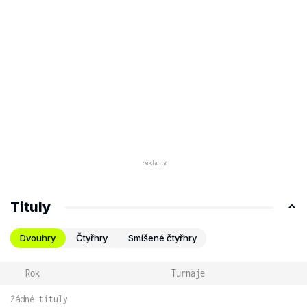
Tituly
Dvouhry
Čtyřhry
Smíšené čtyřhry
Rok
Turnaje
Žádné tituly