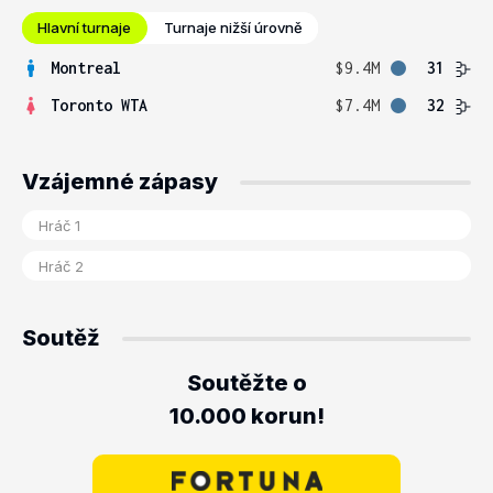
Hlavní turnaje
Turnaje nižší úrovně
Montreal
$9.4M
31
Toronto WTA
$7.4M
32
Vzájemné zápasy
Soutěž
Soutěžte o
10.000 korun!