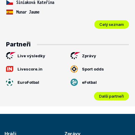
Siniaková Kateřina
Munar Jaume
Celý seznam
Partneři
Live výsledky
Zprávy
Livescore.in
Sport odds
EuroFotbal
eFotbal
Další partneři
Hráči
Zprávy