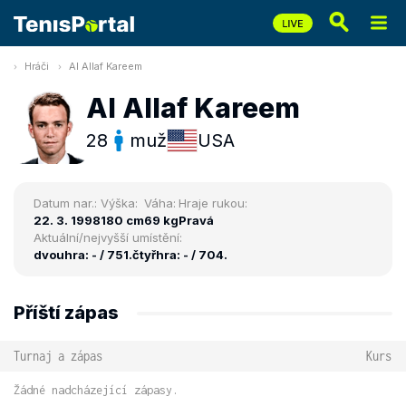
Hráči
Al Allaf Kareem
Al Allaf Kareem
28
muž
USA
Datum nar.:
Výška:
Váha:
Hraje rukou:
22. 3. 1998
180 cm
69 kg
Pravá
Aktuální/nejvyšší umístění:
dvouhra: - / 751.
čtyřhra: - / 704.
Příští zápas
Turnaj a zápas
Kurs
Žádné nadcházející zápasy.