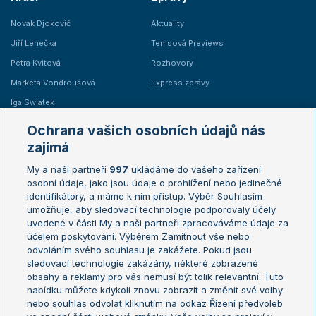
Novak Djokovič
Aktuality
Jiří Lehečka
Tenisová Previews
Petra Kvitová
Rozhovory
Markéta Vondroušová
Express zprávy
Iga Swiatek
Marie Bouzková
Ochrana vašich osobních údajů nás
Žebříčky
Kalendář turnajů
zajímá
My a naši partneři
997
ukládáme do vašeho zařízení
Žebříček ATP (muži)
Australian Open
osobní údaje, jako jsou údaje o prohlížení nebo jedinečné
Žebříček WTA (ženy)
French Open
identifikátory, a máme k nim přístup. Výběr Souhlasím
umožňuje, aby sledovací technologie podporovaly účely
Sázkařský žebříček
Wimbledon
uvedené v části My a naši partneři zpracováváme údaje za
US Open
účelem poskytování. Výběrem Zamítnout vše nebo
odvoláním svého souhlasu je zakážete. Pokud jsou
Turnaj mistrů
sledovací technologie zakázány, některé zobrazené
Turnaj mistryň
obsahy a reklamy pro vás nemusí být tolik relevantní. Tuto
Aktualní trendy
nabídku můžete kdykoli znovu zobrazit a změnit své volby
nebo souhlas odvolat kliknutím na odkaz Řízení předvoleb