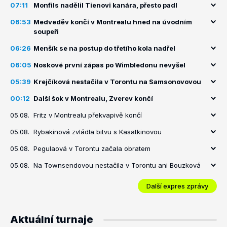
07:11
Monfils nadělil Tienovi kanára, přesto padl
06:53
Medveděv končí v Montrealu hned na úvodním
soupeři
06:26
Menšík se na postup do třetího kola nadřel
06:05
Noskové první zápas po Wimbledonu nevyšel
05:39
Krejčíková nestačila v Torontu na Samsonovovou
00:12
Další šok v Montrealu, Zverev končí
05.08.
Fritz v Montrealu překvapivě končí
05.08.
Rybakinová zvládla bitvu s Kasatkinovou
05.08.
Pegulaová v Torontu začala obratem
05.08.
Na Townsendovou nestačila v Torontu ani Bouzková
Další expres zprávy
Aktuální turnaje