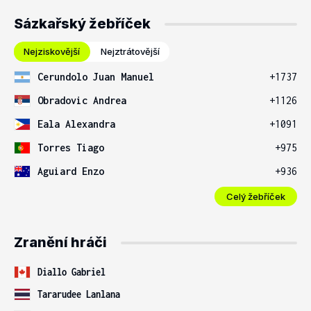
Sázkařský žebříček
Nejziskovější
Nejztrátovější
Cerundolo Juan Manuel
+1737
Obradovic Andrea
+1126
Eala Alexandra
+1091
Torres Tiago
+975
Aguiard Enzo
+936
Celý žebříček
Zranění hráči
Diallo Gabriel
Tararudee Lanlana