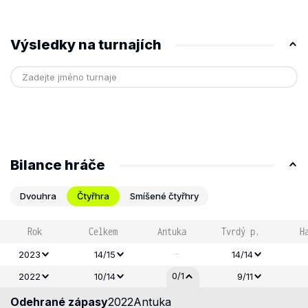
Výsledky na turnajích
Bilance hráče
Dvouhra
Čtyřhra
Smíšené čtyřhry
Rok
Celkem
Antuka
Tvrdý p.
H
-
2023
14/15
14/14
0/1
2022
10/14
9/11
Odehrané zápasy
2022
Antuka