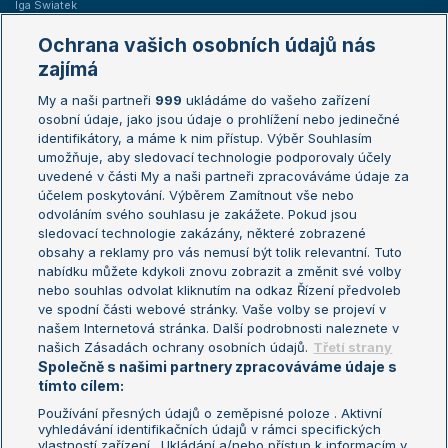
Iga Swiatek
Marie Bouzková
Ochrana vašich osobních údajů nás
Žebříčky
Kalendář turnajů
zajímá
My a naši partneři
999
ukládáme do vašeho zařízení
Žebříček ATP (muži)
Australian Open
osobní údaje, jako jsou údaje o prohlížení nebo jedinečné
Žebříček WTA (ženy)
French Open
identifikátory, a máme k nim přístup. Výběr Souhlasím
umožňuje, aby sledovací technologie podporovaly účely
Sázkařský žebříček
Wimbledon
uvedené v části My a naši partneři zpracováváme údaje za
US Open
účelem poskytování. Výběrem Zamítnout vše nebo
odvoláním svého souhlasu je zakážete. Pokud jsou
Turnaj mistrů
sledovací technologie zakázány, některé zobrazené
Turnaj mistryň
obsahy a reklamy pro vás nemusí být tolik relevantní. Tuto
Aktualní trendy
nabídku můžete kdykoli znovu zobrazit a změnit své volby
nebo souhlas odvolat kliknutím na odkaz Řízení předvoleb
ve spodní části webové stránky. Vaše volby se projeví v
Fotbalové přestupy
našem Internetová stránka. Další podrobnosti naleznete v
Livesport Daily
našich Zásadách ochrany osobních údajů.
Třetí strany
Společně s našimi partnery zpracováváme údaje s
LS Prague Open
tímto cílem:
Používání přesných údajů o zeměpisné poloze . Aktivní
vyhledávání identifikačních údajů v rámci specifických
vlastností zařízení . Ukládání a/nebo přístup k informacím v