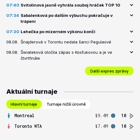
07:40
Svitolinová jasně vyhrála souboj hráček TOP 10
07:34
Sabalenková po dalším výbuchu pokračuje v
trápení
07:30
Lehečka po mizerném výkonu končí
08.08.
Šnajderová v Torontu nedala šanci Pegulaové
08.08.
Šwiateková otočila zápas s Kosťukovou a je ve
čtvrtfinále
Další expres zprávy
Aktuální turnaje
Hlavní turnaje
Turnaje nižší úrovně
Montreal
$9.4M
10
Toronto WTA
$7.4M
10