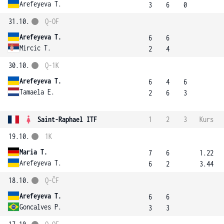
Arefeyeva T.
3
6
0
31.10.
Q-OF
Arefeyeva T.
6
6
Mircic T.
2
4
30.10.
Q-1K
Arefeyeva T.
6
4
6
Tamaela E.
2
6
3
Saint-Raphael ITF
1
2
3
Kurs
19.10.
1K
Maria T.
7
6
1.22
Arefeyeva T.
6
2
3.44
18.10.
Q-ČF
Arefeyeva T.
6
6
Goncalves P.
3
3