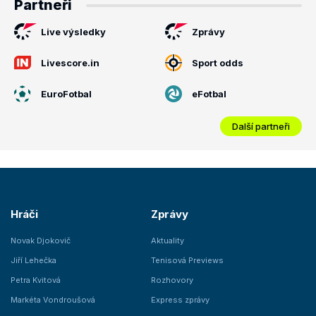
Partneři
Live výsledky
Zprávy
Livescore.in
Sport odds
EuroFotbal
eFotbal
Další partneři
Hráči
Zprávy
Novak Djokovič
Aktuality
Jiří Lehečka
Tenisová Previews
Petra Kvitová
Rozhovory
Markéta Vondroušová
Express zprávy