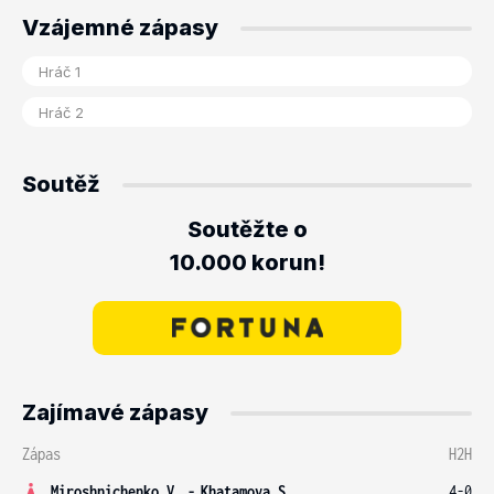
Vzájemné zápasy
Soutěž
Soutěžte o
10.000 korun!
Zajímavé zápasy
Zápas
H2H
Miroshnichenko V.
-
Khatamova S.
4-0