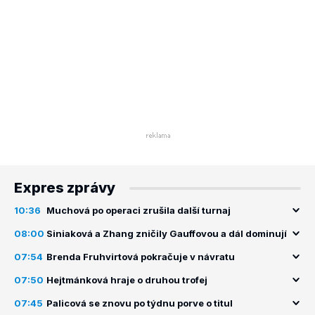
Expres zprávy
10:36
Muchová po operaci zrušila další turnaj
08:00
Siniaková a Zhang zničily Gauffovou a dál dominují
07:54
Brenda Fruhvirtová pokračuje v návratu
07:50
Hejtmánková hraje o druhou trofej
07:45
Palicová se znovu po týdnu porve o titul