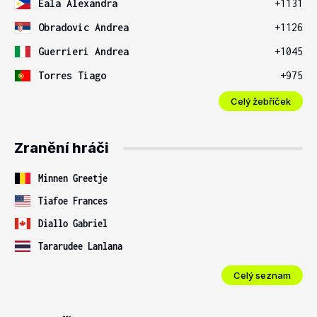
Eala Alexandra
+1131
Obradovic Andrea
+1126
Guerrieri Andrea
+1045
Torres Tiago
+975
Celý žebříček
Zranění hráči
Minnen Greetje
Tiafoe Frances
Diallo Gabriel
Tararudee Lanlana
Celý seznam