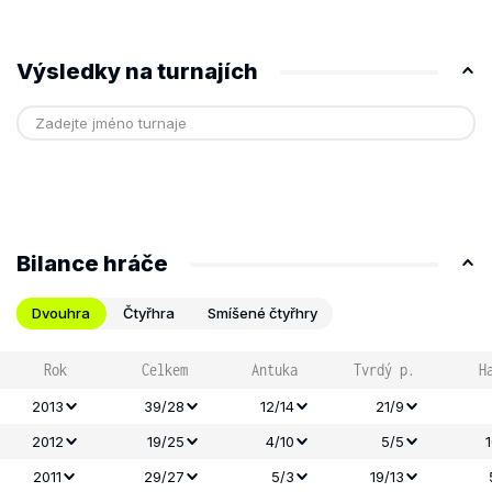
Výsledky na turnajích
Bilance hráče
Dvouhra
Čtyřhra
Smíšené čtyřhry
Rok
Celkem
Antuka
Tvrdý p.
H
2013
39/28
12/14
21/9
2012
19/25
4/10
5/5
2011
29/27
5/3
19/13