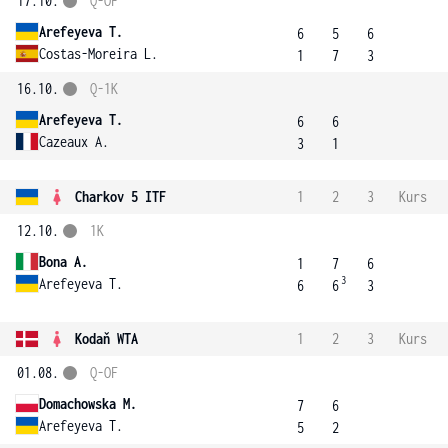
17.10.
Q-OF
Arefeyeva T.
6
5
6
Costas-Moreira L.
1
7
3
16.10.
Q-1K
Arefeyeva T.
6
6
Cazeaux A.
3
1
Charkov 5 ITF
1
2
3
Kurs
12.10.
1K
Bona A.
1
7
6
3
Arefeyeva T.
6
6
3
Kodaň WTA
1
2
3
Kurs
01.08.
Q-OF
Domachowska M.
7
6
Arefeyeva T.
5
2