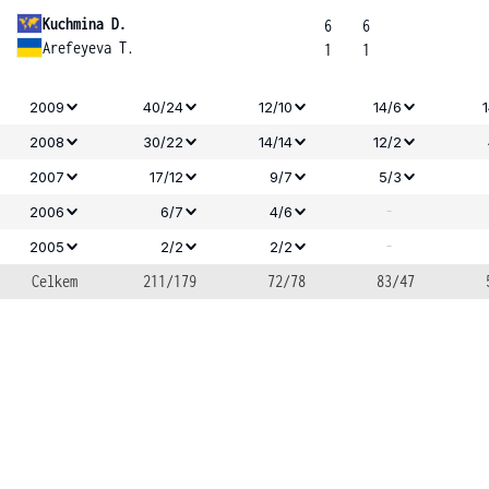
Kuchmina D.
6
6
Arefeyeva T.
1
1
2009
40/24
12/10
14/6
2008
30/22
14/14
12/2
2007
17/12
9/7
5/3
-
2006
6/7
4/6
-
2005
2/2
2/2
Celkem
211/179
72/78
83/47