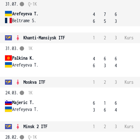
31.07.
Q-1K
Arefeyeva T.
4
7
6
Beltrame S.
6
5
3
Khanti-Mansiysk ITF
1
2
3
Kurs
31.03.
1K
Palkina K.
4
6
6
Arefeyeva T.
6
3
4
Moskva ITF
1
2
3
Kurs
24.03.
1K
Majeric T.
6
1
6
Arefeyeva T.
3
6
4
Minsk 2 ITF
1
2
3
Kurs
28.02.
Q-1K