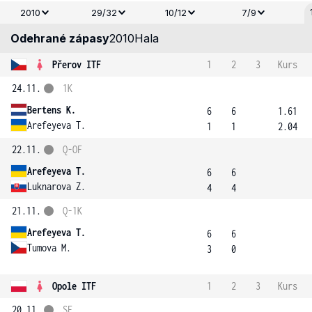
2010
29/32
10/12
7/9
Odehrané zápasy
2010
Hala
Přerov ITF
1
2
3
Kurs
24.11.
1K
Bertens K.
6
6
1.61
Arefeyeva T.
1
1
2.04
22.11.
Q-OF
Arefeyeva T.
6
6
Luknarova Z.
4
4
21.11.
Q-1K
Arefeyeva T.
6
6
Tumova M.
3
0
Opole ITF
1
2
3
Kurs
20.11.
SF