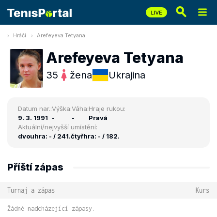
Hráči
Arefeyeva Tetyana
Arefeyeva Tetyana
35
žena
Ukrajina
Datum nar.:
Výška:
Váha:
Hraje rukou:
9. 3. 1991
-
-
Pravá
Aktuální/nejvyšší umístění:
dvouhra: - / 241.
čtyřhra: - / 182.
Příští zápas
Turnaj a zápas
Kurs
Žádné nadcházející zápasy.