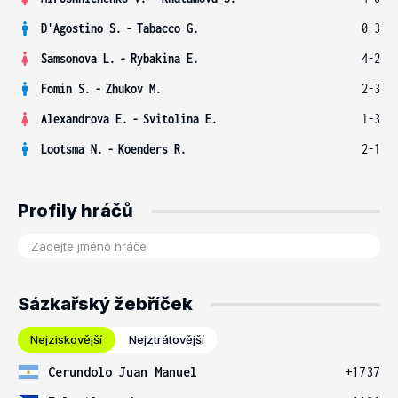
D'Agostino S.
-
Tabacco G.
0-3
Samsonova L.
-
Rybakina E.
4-2
Fomin S.
-
Zhukov M.
2-3
Alexandrova E.
-
Svitolina E.
1-3
Lootsma N.
-
Koenders R.
2-1
Profily hráčů
Sázkařský žebříček
Nejziskovější
Nejztrátovější
Cerundolo Juan Manuel
+1737