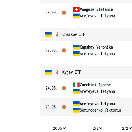
Voegele Stefanie
23.09.
Arefeyeva Tetyana
Charkov ITF
Kapshay Veronika
27.06.
Arefeyeva Tetyana
Kyjev ITF
Zucchini Agnese
24.05.
Arefeyeva Tetyana
Arefeyeva Tetyana
23.05.
Semirodenko Viktoria
2005
2/2
2/2