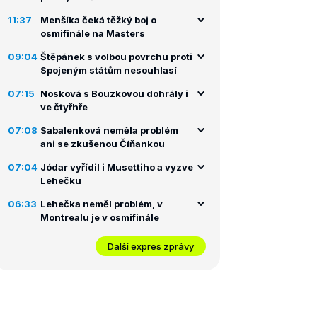
11:37
Menšíka čeká těžký boj o
osmifinále na Masters
09:04
Štěpánek s volbou povrchu proti
Spojeným státům nesouhlasí
07:15
Nosková s Bouzkovou dohrály i
ve čtyřhře
07:08
Sabalenková neměla problém
ani se zkušenou Číňankou
07:04
Jódar vyřídil i Musettiho a vyzve
Lehečku
06:33
Lehečka neměl problém, v
Montrealu je v osmifinále
Další expres zprávy