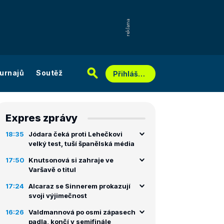
urnajů
Soutěž
Přihlášení
Expres zprávy
18:35
Jódara čeká proti Lehečkovi
velký test, tuší španělská média
17:50
Knutsonová si zahraje ve
Varšavě o titul
17:24
Alcaraz se Sinnerem prokazují
svoji výjimečnost
16:26
Valdmannová po osmi zápasech
padla, končí v semifinále