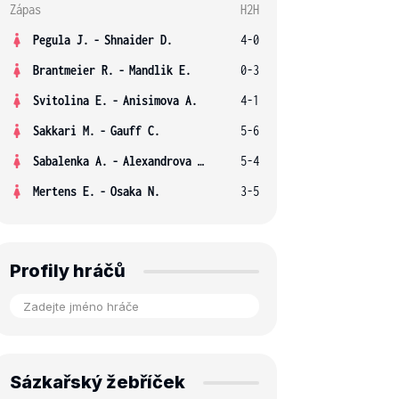
Zápas
H2H
Pegula J.
-
Shnaider D.
4-0
Brantmeier R.
-
Mandlik E.
0-3
Svitolina E.
-
Anisimova A.
4-1
Sakkari M.
-
Gauff C.
5-6
Sabalenka A.
-
Alexandrova E.
5-4
Mertens E.
-
Osaka N.
3-5
Profily hráčů
Sázkařský žebříček