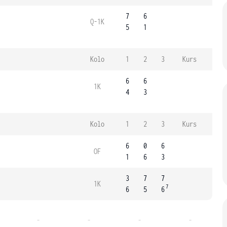
7
6
Q-1K
5
1
Kolo
1
2
3
Kurs
6
6
1K
4
3
Kolo
1
2
3
Kurs
6
0
6
OF
1
6
3
3
7
7
1K
7
6
5
6
-
-
-
-