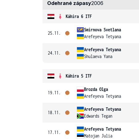
Odehrané zápasy
2006
Káhira 6 ITF
Smirnova Svetlana
25.11.
Arefeyeva Tetyana
Arefeyeva Tetyana
24.11.
Shulaeva Yana
Káhira 5 ITF
Brozda Olga
19.11.
Arefeyeva Tetyana
Arefeyeva Tetyana
18.11.
Edwards Tegan
Arefeyeva Tetyana
17.11.
Matojan Julia