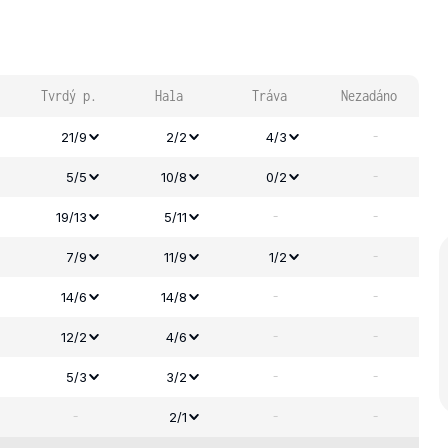
Tvrdý p.
Hala
Tráva
Nezadáno
-
21/9
2/2
4/3
-
5/5
10/8
0/2
-
-
19/13
5/11
-
7/9
11/9
1/2
-
-
14/6
14/8
-
-
12/2
4/6
-
-
5/3
3/2
-
-
-
2/1