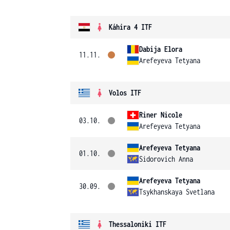
Káhira 4 ITF
Dabija Elora
11.11.
Arefeyeva Tetyana
Volos ITF
Riner Nicole
03.10.
Arefeyeva Tetyana
Arefeyeva Tetyana
01.10.
Sidorovich Anna
Arefeyeva Tetyana
30.09.
Tsykhanskaya Svetlana
Thessaloniki ITF