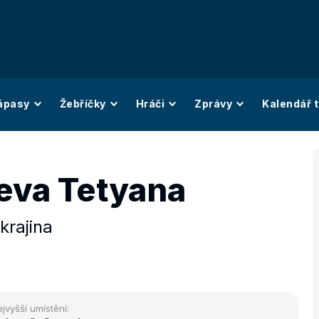
ápasy
Žebříčky
Hráči
Zprávy
Kalendář t
eva Tetyana
krajina
jvyšší umístění: