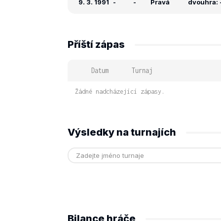
9. 3. 1991
-
-
Pravá
dvouhra: -
Příští zápas
Datum
Turnaj
Žádné nadcházející zápasy.
Výsledky na turnajích
Bilance hráče