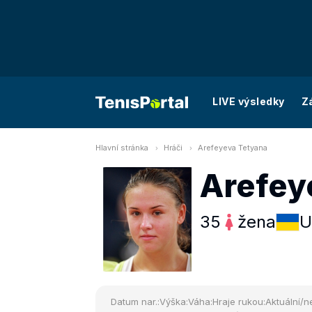
LIVE výsledky
Z
Hlavní stránka
Hráči
Arefeyeva Tetyana
Arefey
35
žena
U
Datum nar.:
Výška:
Váha:
Hraje rukou:
Aktuální/ne