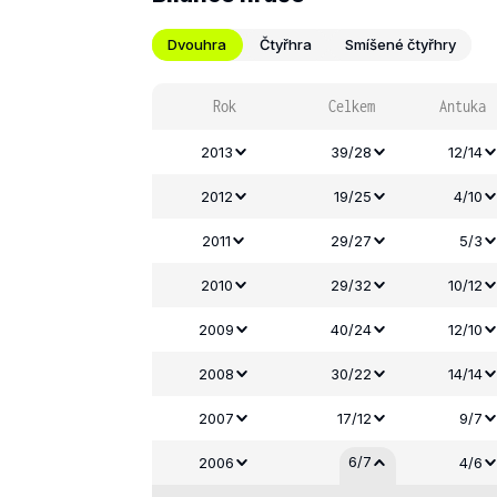
Dvouhra
Čtyřhra
Smíšené čtyřhry
Rok
Celkem
Antuka
2013
39/28
12/14
2012
19/25
4/10
2011
29/27
5/3
2010
29/32
10/12
2009
40/24
12/10
2008
30/22
14/14
2007
17/12
9/7
6/7
2006
4/6