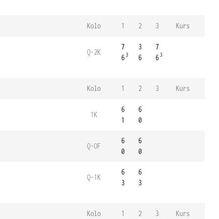
Kolo
1
2
3
Kurs
7
3
7
Q-2K
3
3
6
6
6
Kolo
1
2
3
Kurs
6
6
1K
1
0
6
6
Q-OF
0
0
6
6
Q-1K
3
3
Kolo
1
2
3
Kurs