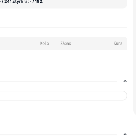
 / 241.
čtyřhra: - / 182.
Kolo
Zápas
Kurs