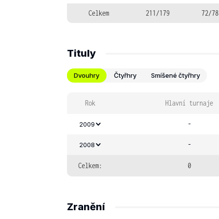
Celkem
211/179
72/78
Tituly
Dvouhry
Čtyřhry
Smíšené čtyřhry
Rok
Hlavní turnaje
-
2009
-
2008
Celkem:
0
Zranění