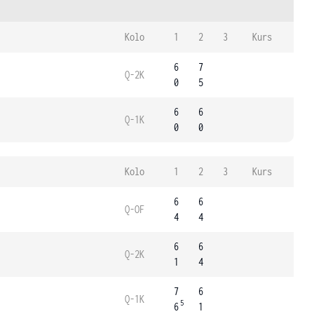
Kolo
1
2
3
Kurs
6
7
Q-2K
0
5
6
6
Q-1K
0
0
Kolo
1
2
3
Kurs
6
6
Q-OF
4
4
6
6
Q-2K
1
4
7
6
Q-1K
5
6
1