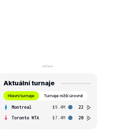
Aktuální turnaje
Hlavní turnaje
Turnaje nižší úrovně
Montreal
$9.4M
22
Toronto WTA
$7.4M
20