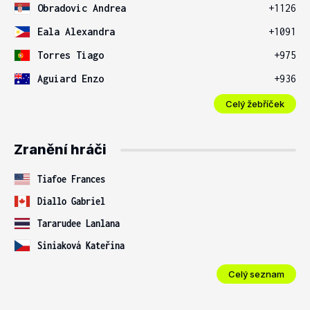
Obradovic Andrea
+1126
Eala Alexandra
+1091
Torres Tiago
+975
Aguiard Enzo
+936
Celý žebříček
Zranění hráči
Tiafoe Frances
Diallo Gabriel
Tararudee Lanlana
Siniaková Kateřina
Celý seznam