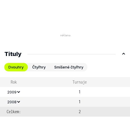
Tituly
Dvouhry
Čtyřhry
Smíšené čtyřhry
Rok
Turnaje
1
2009
1
2008
Celkem:
2