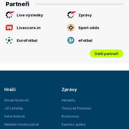
Partneři
Live výsledky
Zprávy
Livescore.in
Sport odds
EuroFotbal
eFotbal
Další partneři
Hráči
Zprávy
Novak Djokovič
Aktuality
Jiří Lehečka
Tenisová Previews
Petra Kvitová
Rozhovory
Markéta Vondroušová
Express zprávy