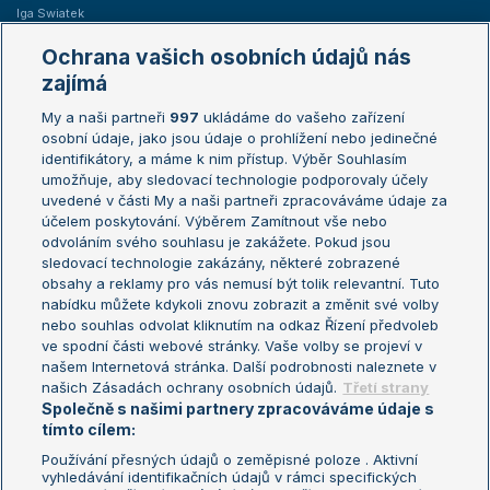
Iga Swiatek
Marie Bouzková
Ochrana vašich osobních údajů nás
Žebříčky
Kalendář turnajů
zajímá
My a naši partneři
997
ukládáme do vašeho zařízení
Žebříček ATP (muži)
Australian Open
osobní údaje, jako jsou údaje o prohlížení nebo jedinečné
Žebříček WTA (ženy)
French Open
identifikátory, a máme k nim přístup. Výběr Souhlasím
umožňuje, aby sledovací technologie podporovaly účely
Sázkařský žebříček
Wimbledon
uvedené v části My a naši partneři zpracováváme údaje za
US Open
účelem poskytování. Výběrem Zamítnout vše nebo
odvoláním svého souhlasu je zakážete. Pokud jsou
Turnaj mistrů
sledovací technologie zakázány, některé zobrazené
Turnaj mistryň
obsahy a reklamy pro vás nemusí být tolik relevantní. Tuto
Aktualní trendy
nabídku můžete kdykoli znovu zobrazit a změnit své volby
nebo souhlas odvolat kliknutím na odkaz Řízení předvoleb
ve spodní části webové stránky. Vaše volby se projeví v
Fotbalové přestupy
našem Internetová stránka. Další podrobnosti naleznete v
Livesport Daily
našich Zásadách ochrany osobních údajů.
Třetí strany
Společně s našimi partnery zpracováváme údaje s
LS Prague Open
tímto cílem:
Používání přesných údajů o zeměpisné poloze . Aktivní
vyhledávání identifikačních údajů v rámci specifických