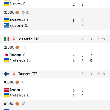
Jirnova E.
2
3
22.09.
Q-1K
Arefeyeva T.
6
6
Syleouni S.
1
0
Vittoria ITF
1
2
3
Kurs
28.08.
1K
Okadaue C.
4
6
7
Arefeyeva T.
6
3
5
Tampere ITF
1
2
3
Kurs
02.08.
ČF
Jensen H.
6
6
Arefeyeva T.
3
2
01.08.
OF