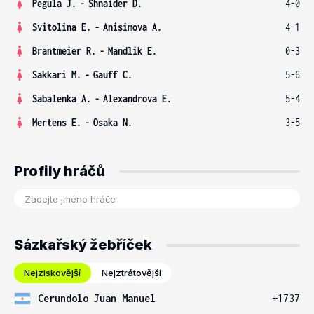
Pegula J.
-
Shnaider D.
4-0
Svitolina E.
-
Anisimova A.
4-1
Brantmeier R.
-
Mandlik E.
0-3
Sakkari M.
-
Gauff C.
5-6
Sabalenka A.
-
Alexandrova E.
5-4
Mertens E.
-
Osaka N.
3-5
Profily hráčů
Sázkařský žebříček
Nejziskovější
Nejztrátovější
Cerundolo Juan Manuel
+1737