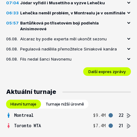
07:04
Jódar vyřídil i Musettiho a vyzve Lehečku
06:33
Lehečka neměl problém, v Montrealu je v osmifinále
05:57
Bartůňková po třísetovém boji podlehla
Anisimovové
06.08.
Alcaraz by podle experta měl ukončit sezonu
06.08.
Pegulaová nadělila přemožitelce Siniakové kanára
06.08.
Fils nedal šanci Navonemu
Další expres zprávy
Aktuální turnaje
Hlavní turnaje
Turnaje nižší úrovně
Montreal
$9.4M
22
Toronto WTA
$7.4M
21