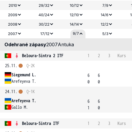
2010
29/32
10/12
7/9
2009
40/24
12/10
14/6
2008
30/22
14/14
12/2
9/7
2007
17/12
5/3
Odehrané zápasy
2007
Antuka
Beloura-Sintra 2 ITF
1
2
3
Kurs
25.11.
Q-2K
Siegemund L.
6
6
Arefeyeva T.
0
0
24.11.
Q-1K
Arefeyeva T.
6
6
Gallo M.
1
0
Beloura-Sintra ITF
1
2
3
Kurs