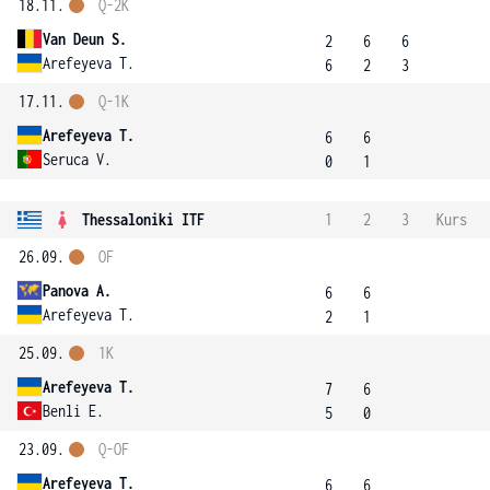
18.11.
Q-2K
Van Deun S.
2
6
6
Arefeyeva T.
6
2
3
17.11.
Q-1K
Arefeyeva T.
6
6
Seruca V.
0
1
Thessaloniki ITF
1
2
3
Kurs
26.09.
OF
Panova A.
6
6
Arefeyeva T.
2
1
25.09.
1K
Arefeyeva T.
7
6
Benli E.
5
0
23.09.
Q-OF
Arefeyeva T.
6
6