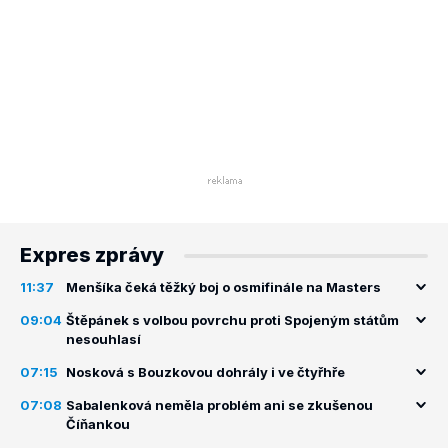
Expres zprávy
11:37
Menšíka čeká těžký boj o osmifinále na Masters
09:04
Štěpánek s volbou povrchu proti Spojeným státům
nesouhlasí
07:15
Nosková s Bouzkovou dohrály i ve čtyřhře
07:08
Sabalenková neměla problém ani se zkušenou
Číňankou