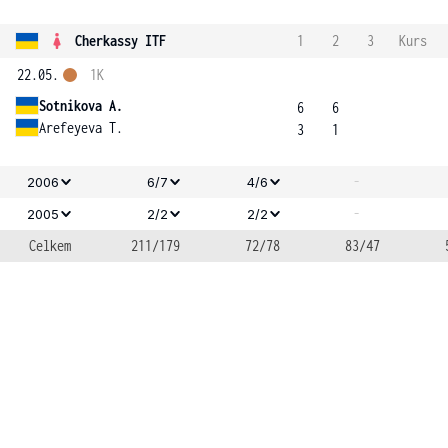
Cherkassy ITF
1
2
3
Kurs
22.05.
1K
Sotnikova A.
6
6
Arefeyeva T.
3
1
-
2006
6/7
4/6
-
2005
2/2
2/2
Celkem
211/179
72/78
83/47