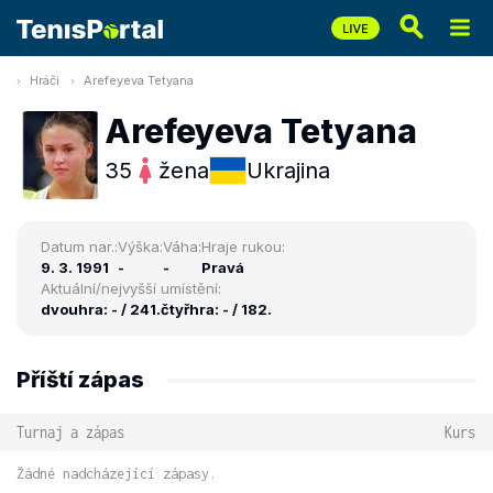
Hráči
Arefeyeva Tetyana
Arefeyeva Tetyana
35
žena
Ukrajina
Datum nar.:
Výška:
Váha:
Hraje rukou:
9. 3. 1991
-
-
Pravá
Aktuální/nejvyšší umístění:
dvouhra: - / 241.
čtyřhra: - / 182.
Příští zápas
Turnaj a zápas
Kurs
Žádné nadcházející zápasy.