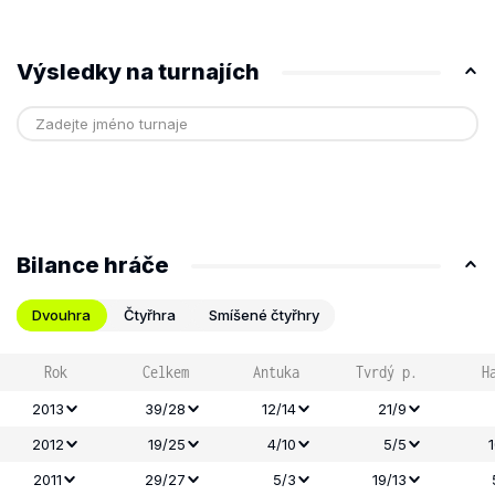
Výsledky na turnajích
Bilance hráče
Dvouhra
Čtyřhra
Smíšené čtyřhry
Rok
Celkem
Antuka
Tvrdý p.
H
2013
39/28
12/14
21/9
2012
19/25
4/10
5/5
2011
29/27
5/3
19/13