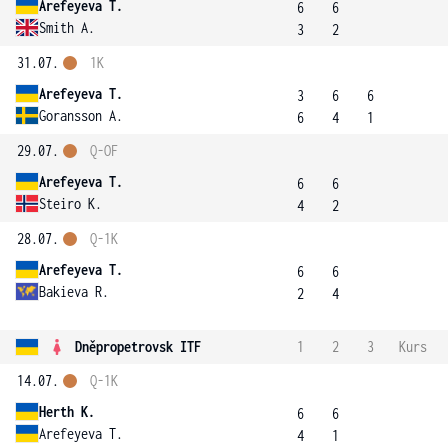
Arefeyeva T.
6
6
Smith A.
3
2
31.07.
1K
Arefeyeva T.
3
6
6
Goransson A.
6
4
1
29.07.
Q-OF
Arefeyeva T.
6
6
Steiro K.
4
2
28.07.
Q-1K
Arefeyeva T.
6
6
Bakieva R.
2
4
Dněpropetrovsk ITF
1
2
3
Kurs
14.07.
Q-1K
Herth K.
6
6
Arefeyeva T.
4
1