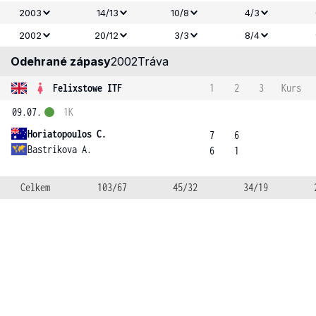
2003
14/13
10/8
4/3
2002
20/12
3/3
8/4
Odehrané zápasy
2002
Tráva
Felixstowe ITF
1
2
3
Kurs
09.07.
1K
Horiatopoulos C.
7
6
Bastrikova A.
6
1
Celkem
103/67
45/32
34/19