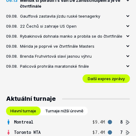
06:13
Menšík si poradil i s Van De Zandschulpem a je ve
čtvrtfinále
09.08.
Gauffová zastavila jízdu ruské teenagerky
09.08.
22 Čechů si zahraje US Open
09.08.
Rybakinová dohnala manko a probila se do čtvrtfinále
09.08.
Mérida je poprvé ve čtvrtfinále Masters
09.08.
Brenda Fruhvirtová slaví jasnou výhru
09.08.
Palicová prohrála maratonské finále
Další expres zprávy
Aktuální turnaje
Hlavní turnaje
Turnaje nižší úrovně
Montreal
$9.4M
8
Toronto WTA
$7.4M
7