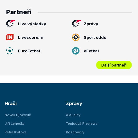
Partneři
Live výsledky
Zprávy
Livescore.in
Sport odds
EuroFotbal
eFotbal
Další partneři
Hráči
Zprávy
Novak Djokovič
Aktuality
Jiří Lehečka
Tenisová Previews
Petra Kvitová
Rozhovory