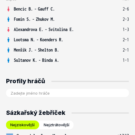
Bencic B.
-
Gauff C.
2-6
Fomin S.
-
Zhukov M.
2-3
Alexandrova E.
-
Svitolina E.
1-3
Lootsma N.
-
Koenders R.
2-1
Menšík J.
-
Shelton B.
2-1
Sultanov K.
-
Binda A.
1-1
Profily hráčů
Sázkařský žebříček
Nejziskovější
Nejztrátovější