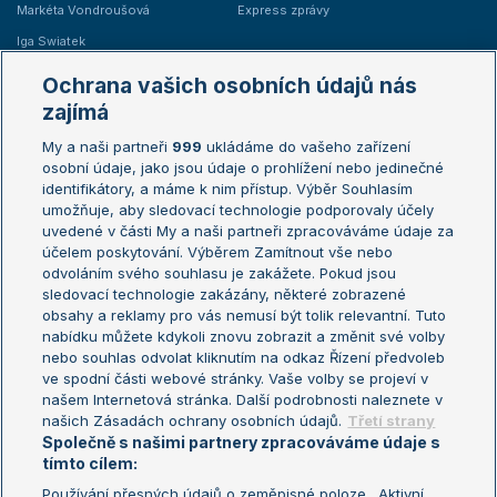
Markéta Vondroušová
Express zprávy
Iga Swiatek
Marie Bouzková
Ochrana vašich osobních údajů nás
Žebříčky
Kalendář turnajů
zajímá
My a naši partneři
999
ukládáme do vašeho zařízení
Žebříček ATP (muži)
Australian Open
osobní údaje, jako jsou údaje o prohlížení nebo jedinečné
Žebříček WTA (ženy)
French Open
identifikátory, a máme k nim přístup. Výběr Souhlasím
umožňuje, aby sledovací technologie podporovaly účely
Sázkařský žebříček
Wimbledon
uvedené v části My a naši partneři zpracováváme údaje za
US Open
účelem poskytování. Výběrem Zamítnout vše nebo
odvoláním svého souhlasu je zakážete. Pokud jsou
Turnaj mistrů
sledovací technologie zakázány, některé zobrazené
Turnaj mistryň
obsahy a reklamy pro vás nemusí být tolik relevantní. Tuto
Aktualní trendy
nabídku můžete kdykoli znovu zobrazit a změnit své volby
nebo souhlas odvolat kliknutím na odkaz Řízení předvoleb
ve spodní části webové stránky. Vaše volby se projeví v
Fotbalové přestupy
našem Internetová stránka. Další podrobnosti naleznete v
Livesport Daily
našich Zásadách ochrany osobních údajů.
Třetí strany
Společně s našimi partnery zpracováváme údaje s
LS Prague Open
tímto cílem:
Používání přesných údajů o zeměpisné poloze . Aktivní