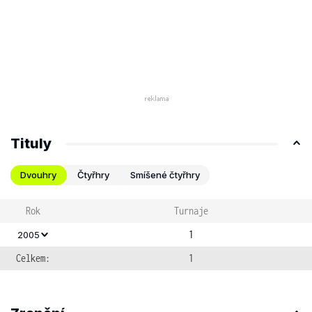
Tituly
Dvouhry
Čtyřhry
Smíšené čtyřhry
Rok
Turnaje
1
2005
Celkem:
1