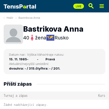
Hráči
Bastrikova Anna
Bastrikova Anna
40
žena
Rusko
Datum nar.:
Výška:
Váha:
Hraje rukou:
15. 11. 1985
-
-
Pravá
Aktuální/nejvyšší umístění:
dvouhra: - / 315.
čtyřhra: - / 201.
Příští zápas
Turnaj a zápas
Kurs
Žádné nadcházející zápasy.