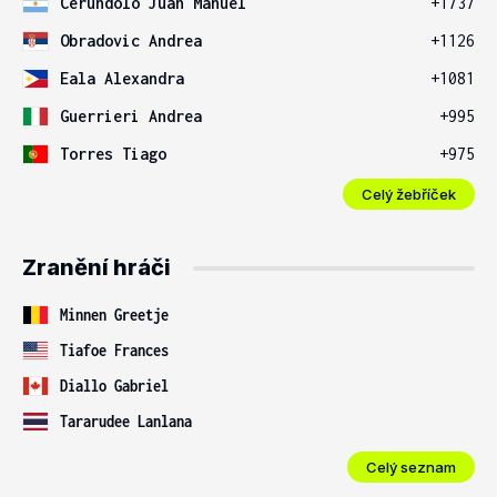
Cerundolo Juan Manuel
+1737
Obradovic Andrea
+1126
Eala Alexandra
+1081
Guerrieri Andrea
+995
Torres Tiago
+975
Celý žebříček
Zranění hráči
Minnen Greetje
Tiafoe Frances
Diallo Gabriel
Tararudee Lanlana
Celý seznam