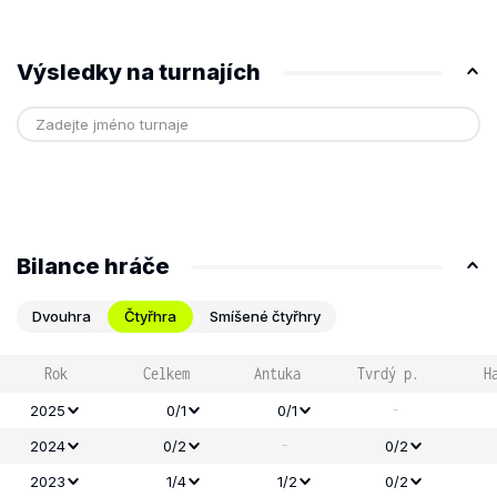
Výsledky na turnajích
Bilance hráče
Dvouhra
Čtyřhra
Smíšené čtyřhry
Rok
Celkem
Antuka
Tvrdý p.
H
-
2025
0/1
0/1
-
2024
0/2
0/2
2023
1/4
1/2
0/2