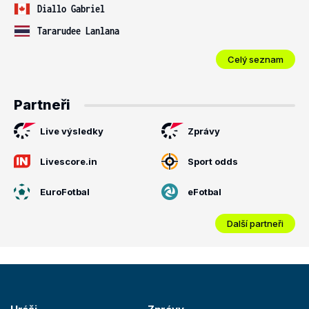
Diallo Gabriel
Tararudee Lanlana
Celý seznam
Partneři
Live výsledky
Zprávy
Livescore.in
Sport odds
EuroFotbal
eFotbal
Další partneři