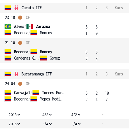
Cucuta ITF
1
2
3
Kurs
23.10.
ČF
Alves
/
Zarazua
6
6
Becerra
/
Monroy
1
0
21.10.
OF
Becerra
/
Monroy
6
6
Cardenas Galvis
/
Gomez
2
3
Bucaramanga ITF
1
2
3
Kurs
24.04.
OF
Carvajal
/
Torres Murcia
6
2
10
Becerra
/
Yepes Medina
2
6
7
-
2018
4/2
4/2
-
2016
1/4
1/4