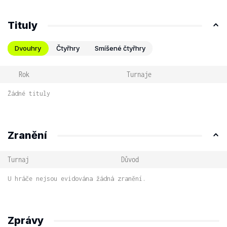
Tituly
Dvouhry
Čtyřhry
Smíšené čtyřhry
Rok
Turnaje
Žádné tituly
Zranění
Turnaj
Důvod
U hráče nejsou evidována žádná zranění.
Zprávy