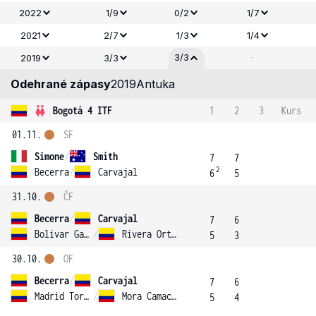
2022
1/9
0/2
1/7
2021
2/7
1/3
1/4
-
3/3
2019
3/3
Odehrané zápasy
2019
Antuka
Bogotá 4 ITF
1
2
3
Kurs
01.11.
SF
Simone
/
Smith
7
7
2
Becerra
/
Carvajal
6
5
31.10.
ČF
Becerra
/
Carvajal
7
6
Bolivar Garces
/
Rivera Ortiz
5
3
30.10.
OF
Becerra
/
Carvajal
7
6
Madrid Torres
/
Mora Camacho
5
4