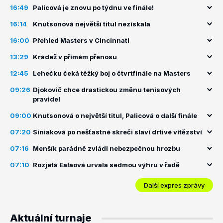
16:49
Palicová je znovu po týdnu ve finále!
16:14
Knutsonová největší titul nezískala
16:00
Přehled Masters v Cincinnati
13:29
Krádež v přímém přenosu
12:45
Lehečku čeká těžký boj o čtvrtfinále na Masters
09:26
Djokovič chce drastickou změnu tenisových
pravidel
09:00
Knutsonová o největší titul, Palicová o další finále
07:20
Siniaková po nešťastné skreči slaví drtivé vítězství
07:16
Menšík parádně zvládl nebezpečnou hrozbu
07:10
Rozjetá Ealaová urvala sedmou výhru v řadě
Další expres zprávy
Aktuální turnaje