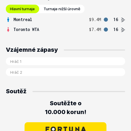
Hlavní turnaje
Turnaje nižší úrovně
Montreal
$9.4M
16
Toronto WTA
$7.4M
16
Vzájemné zápasy
Soutěž
Soutěžte o
10.000 korun!