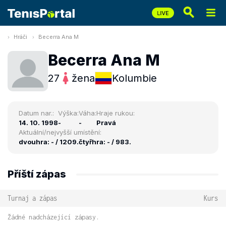
Hráči
Becerra Ana M
Becerra Ana M
27
žena
Kolumbie
Datum nar.:
Výška:
Váha:
Hraje rukou:
14. 10. 1998
-
-
Pravá
Aktuální/nejvyšší umístění:
dvouhra: - / 1209.
čtyřhra: - / 983.
Příští zápas
Turnaj a zápas
Kurs
Žádné nadcházející zápasy.