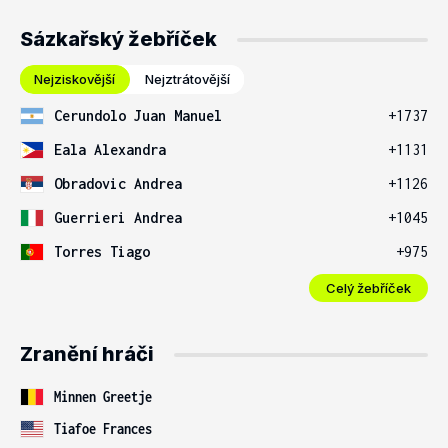
Sázkařský žebříček
Nejziskovější
Nejztrátovější
Cerundolo Juan Manuel
+1737
Eala Alexandra
+1131
Obradovic Andrea
+1126
Guerrieri Andrea
+1045
Torres Tiago
+975
Celý žebříček
Zranění hráči
Minnen Greetje
Tiafoe Frances