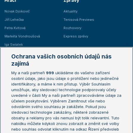
Hráči
Zprávy
Novak Djokovič
Aktuality
Jiří Lehečka
Tenisová Previews
Petra Kvitová
Rozhovory
Markéta Vondroušová
Express zprávy
Iga Swiatek
Marie Bouzková
Ochrana vašich osobních údajů nás
Žebříčky
Kalendář turnajů
zajímá
My a naši partneři
999
ukládáme do vašeho zařízení
Žebříček ATP (muži)
Australian Open
osobní údaje, jako jsou údaje o prohlížení nebo jedinečné
Žebříček WTA (ženy)
French Open
identifikátory, a máme k nim přístup. Výběr Souhlasím
umožňuje, aby sledovací technologie podporovaly účely
Sázkařský žebříček
Wimbledon
uvedené v části My a naši partneři zpracováváme údaje za
US Open
účelem poskytování. Výběrem Zamítnout vše nebo
odvoláním svého souhlasu je zakážete. Pokud jsou
Turnaj mistrů
sledovací technologie zakázány, některé zobrazené
Turnaj mistryň
obsahy a reklamy pro vás nemusí být tolik relevantní. Tuto
Aktualní trendy
nabídku můžete kdykoli znovu zobrazit a změnit své volby
nebo souhlas odvolat kliknutím na odkaz Řízení předvoleb