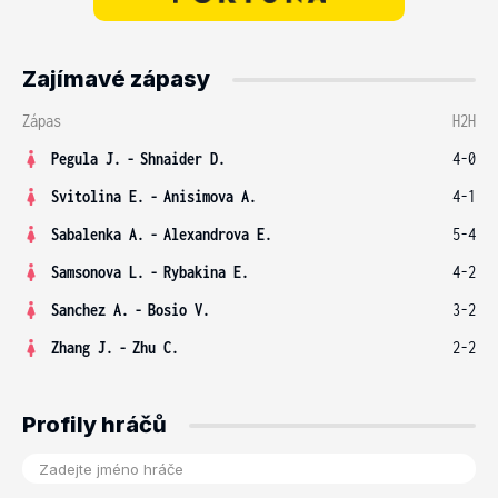
Zajímavé zápasy
Zápas
H2H
Pegula J.
-
Shnaider D.
4-0
Svitolina E.
-
Anisimova A.
4-1
Sabalenka A.
-
Alexandrova E.
5-4
Samsonova L.
-
Rybakina E.
4-2
Sanchez A.
-
Bosio V.
3-2
Zhang J.
-
Zhu C.
2-2
Profily hráčů