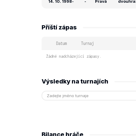
14. 10. 1998
-
-
Pravá
dvouhra:
Příští zápas
Datum
Turnaj
Žádné nadcházející zápasy.
Výsledky na turnajích
Bilance hráče