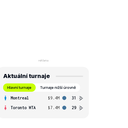
Aktuální turnaje
Hlavní turnaje
Turnaje nižší úrovně
Montreal
$9.4M
31
Toronto WTA
$7.4M
29