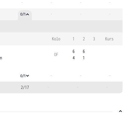
-
-
-
-
-
-
-
0/1
Kolo
1
2
3
Kurs
6
6
OF
n
4
1
-
-
-
0/1
2/17
-
-
-