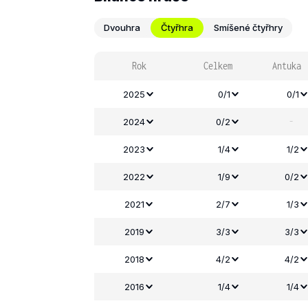
Dvouhra
Čtyřhra
Smíšené čtyřhry
Rok
Celkem
Antuka
2025
0/1
0/1
-
2024
0/2
2023
1/4
1/2
2022
1/9
0/2
2021
2/7
1/3
2019
3/3
3/3
2018
4/2
4/2
2016
1/4
1/4