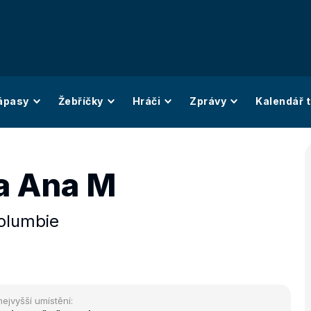
ápasy
Žebříčky
Hráči
Zprávy
Kalendář t
a Ana M
olumbie
nejvyšší umístění: