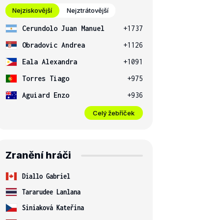
Nejziskovější
Nejztrátovější
Cerundolo Juan Manuel
+1737
Obradovic Andrea
+1126
Eala Alexandra
+1091
Torres Tiago
+975
Aguiard Enzo
+936
Celý žebříček
Zranění hráči
Diallo Gabriel
Tararudee Lanlana
Siniaková Kateřina