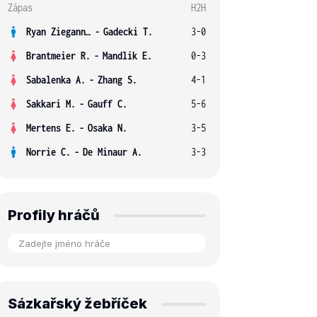
Zápas
H2H
Ryan Ziegann S.
-
Gadecki T.
3-0
Brantmeier R.
-
Mandlik E.
0-3
Sabalenka A.
-
Zhang S.
4-1
Sakkari M.
-
Gauff C.
5-6
Mertens E.
-
Osaka N.
3-5
Norrie C.
-
De Minaur A.
3-3
Profily hráčů
Sázkařský žebříček