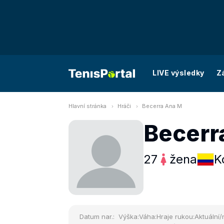
LIVE výsledky
Z
Hlavní stránka
Hráči
Becerra Ana M
Becerr
27
žena
K
Datum nar.:
Výška:
Váha:
Hraje rukou:
Aktuální/