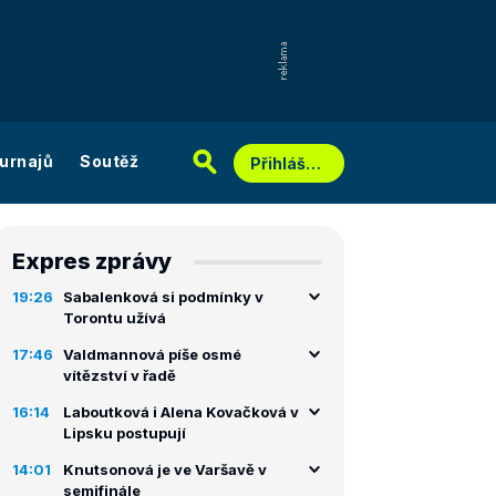
urnajů
Soutěž
Přihlášení
Expres zprávy
19:26
Sabalenková si podmínky v
Torontu užívá
17:46
Valdmannová píše osmé
vítězství v řadě
16:14
Laboutková i Alena Kovačková v
Lipsku postupují
14:01
Knutsonová je ve Varšavě v
semifinále