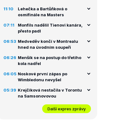
11:10
Lehečka a Bartůňková o
osmifinále na Masters
07:11
Monfils nadělil Tienovi kanára,
přesto padl
06:53
Medveděv končí v Montrealu
hned na úvodním soupeři
06:26
Menšík se na postup do třetího
kola nadřel
06:05
Noskové první zápas po
Wimbledonu nevyšel
05:39
Krejčíková nestačila v Torontu
na Samsonovovou
Další expres zprávy