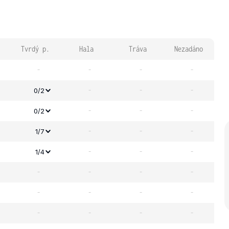
Tvrdý p.
Hala
Tráva
Nezadáno
-
-
-
-
-
-
-
0/2
-
-
-
0/2
-
-
-
1/7
-
-
-
1/4
-
-
-
-
-
-
-
-
-
-
-
-