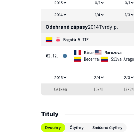
2015
0/1
0/1
2014
1/4
1/3
Odehrané zápasy
2014
Tvrdý p.
Bogotá 5 ITF
Mina
/
Morozova
02.12.
Becerra
/
Silva Arago
2013
2/4
2/3
Celkem
15/41
13/24
Tituly
Dvouhry
Čtyřhry
Smíšené čtyřhry