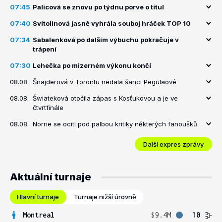
07:45
Palicová se znovu po týdnu porve o titul
07:40
Svitolinová jasně vyhrála souboj hráček TOP 10
07:34
Sabalenková po dalším výbuchu pokračuje v
trápení
07:30
Lehečka po mizerném výkonu končí
08.08.
Šnajderová v Torontu nedala šanci Pegulaové
08.08.
Šwiateková otočila zápas s Kosťukovou a je ve
čtvrtfinále
08.08.
Norrie se ocitl pod palbou kritiky některých fanoušků
Další expres zprávy
Aktuální turnaje
Hlavní turnaje
Turnaje nižší úrovně
Montreal
$9.4M
10