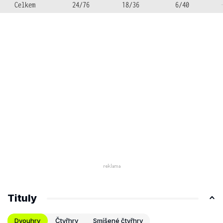
Celkem
24/76
18/36
6/40
Tituly
Dvouhry
Čtyřhry
Smíšené čtyřhry