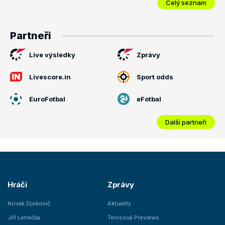
Celý seznam
Partneři
Live výsledky
Zprávy
Livescore.in
Sport odds
EuroFotbal
eFotbal
Další partneři
Hráči
Zprávy
Novak Djokovič
Aktuality
Jiří Lehečka
Tenisová Previews