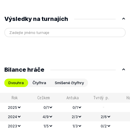
Výsledky na turnajích
Bilance hráče
Dvouhra
Čtyřhra
Smíšené čtyřhry
Rok
Celkem
Antuka
Tvrdý p.
H
-
2025
0/1
0/1
2024
4/9
2/3
2/6
2023
1/5
1/3
0/2