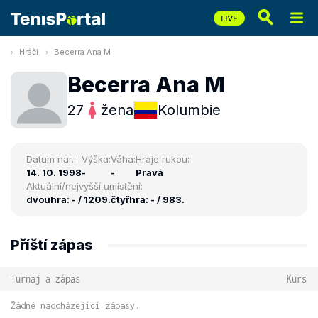
Hráči
Becerra Ana M
Becerra Ana M
27
žena
Kolumbie
Datum nar.:
Výška:
Váha:
Hraje rukou:
14. 10. 1998
-
-
Pravá
Aktuální/nejvyšší umístění:
dvouhra: - / 1209.
čtyřhra: - / 983.
Příští zápas
Turnaj a zápas
Kurs
Žádné nadcházející zápasy.