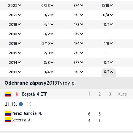
2022
6/23
3/4
3/19
2021
1/7
1/3
0/4
2019
4/4
4/3
0/1
-
2018
0/2
0/2
2016
2/10
1/4
1/6
-
2015
2/3
2/3
2014
3/8
3/7
0/1
0/1
2013
1/4
1/3
Odehrané zápasy
2013
Tvrdý p.
Bogotá 4 ITF
1
2
3
Kurs
21.10.
1K
Perez Garcia M.
6
6
Becerra A.
4
1