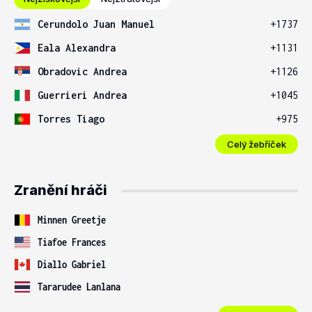
Cerundolo Juan Manuel
+1737
Eala Alexandra
+1131
Obradovic Andrea
+1126
Guerrieri Andrea
+1045
Torres Tiago
+975
Celý žebříček
Zranění hráči
Minnen Greetje
Tiafoe Frances
Diallo Gabriel
Tararudee Lanlana