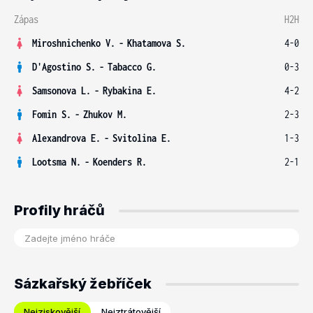
Zápas
H2H
Miroshnichenko V.
-
Khatamova S.
4-0
D'Agostino S.
-
Tabacco G.
0-3
Samsonova L.
-
Rybakina E.
4-2
Fomin S.
-
Zhukov M.
2-3
Alexandrova E.
-
Svitolina E.
1-3
Lootsma N.
-
Koenders R.
2-1
Profily hráčů
Sázkařský žebříček
Nejziskovější
Nejztrátovější