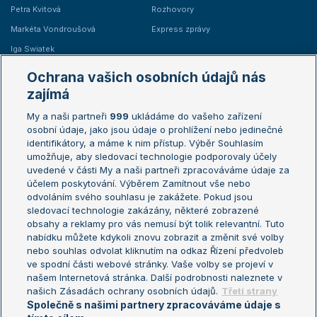
Petra Kvitová
Rozhovory
Markéta Vondroušová
Express zprávy
Iga Swiatek
Marie Bouzková
Ochrana vašich osobních údajů nás
Žebříčky
Kalendář turnajů
zajímá
My a naši partneři
999
ukládáme do vašeho zařízení
Žebříček ATP (muži)
Australian Open
osobní údaje, jako jsou údaje o prohlížení nebo jedinečné
Žebříček WTA (ženy)
French Open
identifikátory, a máme k nim přístup. Výběr Souhlasím
umožňuje, aby sledovací technologie podporovaly účely
Sázkařský žebříček
Wimbledon
uvedené v části My a naši partneři zpracováváme údaje za
US Open
účelem poskytování. Výběrem Zamítnout vše nebo
odvoláním svého souhlasu je zakážete. Pokud jsou
Turnaj mistrů
sledovací technologie zakázány, některé zobrazené
Turnaj mistryň
obsahy a reklamy pro vás nemusí být tolik relevantní. Tuto
Aktualní trendy
nabídku můžete kdykoli znovu zobrazit a změnit své volby
nebo souhlas odvolat kliknutím na odkaz Řízení předvoleb
ve spodní části webové stránky. Vaše volby se projeví v
Fotbalové přestupy
našem Internetová stránka. Další podrobnosti naleznete v
Livesport Daily
našich Zásadách ochrany osobních údajů.
Třetí strany
Společně s našimi partnery zpracováváme údaje s
LS Prague Open