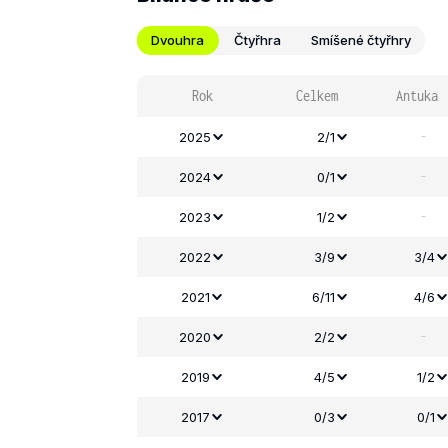
Dvouhra
Čtyřhra
Smíšené čtyřhry
Rok
Celkem
Antuka
-
2025
2/1
-
2024
0/1
-
2023
1/2
2022
3/9
3/4
2021
6/11
4/6
-
2020
2/2
2019
4/5
1/2
2017
0/3
0/1