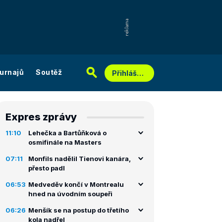
urnajů
Soutěž
Přihlášení
Expres zprávy
11:10
Lehečka a Bartůňková o
osmifinále na Masters
07:11
Monfils nadělil Tienovi kanára,
přesto padl
06:53
Medveděv končí v Montrealu
hned na úvodním soupeři
06:26
Menšík se na postup do třetího
kola nadřel