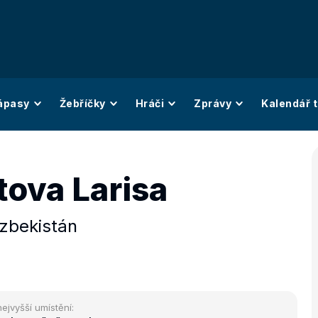
ápasy
Žebříčky
Hráči
Zprávy
Kalendář t
ova Larisa
zbekistán
nejvyšší umístění: