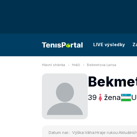
LIVE výsledky
Z
Hlavní stránka
Hráči
Bekmetova Larisa
Bekmet
39
žena
U
Datum nar.:
Výška:
Váha:
Hraje rukou:
Aktuální/