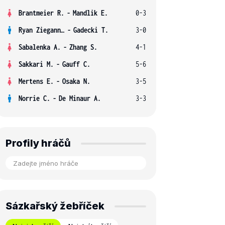
Brantmeier R.
-
Mandlik E.
0-3
Ryan Ziegann S.
-
Gadecki T.
3-0
Sabalenka A.
-
Zhang S.
4-1
Sakkari M.
-
Gauff C.
5-6
Mertens E.
-
Osaka N.
3-5
Norrie C.
-
De Minaur A.
3-3
Profily hráčů
Sázkařský žebříček