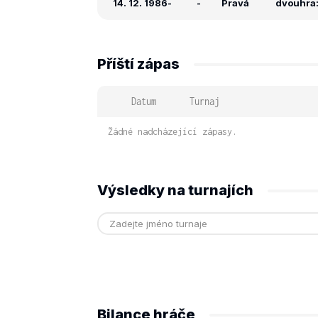
14. 12. 1986
-
-
Pravá
dvouhra: 
Příští zápas
Datum
Turnaj
Žádné nadcházející zápasy.
Výsledky na turnajích
Bilance hráče