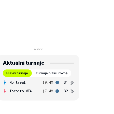
Aktuální turnaje
Hlavní turnaje
Turnaje nižší úrovně
Montreal
$9.4M
31
Toronto WTA
$7.4M
32