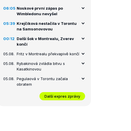
06:05
Noskové první zápas po
Wimbledonu nevyšel
05:39
Krejčíková nestačila v Torontu
na Samsonovovou
00:12
Další šok v Montrealu, Zverev
končí
05.08.
Fritz v Montrealu překvapivě končí
05.08.
Rybakinová zvládla bitvu s
Kasatkinovou
05.08.
Pegulaová v Torontu začala
obratem
Další expres zprávy