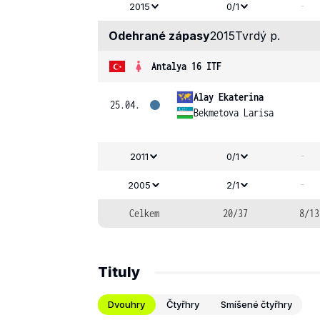
-
2015
0/1
Odehrané zápasy
2015
Tvrdý p.
Antalya 16 ITF
Alay Ekaterina
25.04.
Bekmetova Larisa
-
2011
0/1
-
2005
2/1
Celkem
20/37
8/13
Tituly
Dvouhry
Čtyřhry
Smíšené čtyřhry