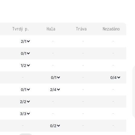
Tvrdý p.
Hala
Tráva
Nezadáno
-
-
-
2/1
-
-
-
0/1
-
-
-
1/2
-
-
0/1
0/4
-
-
0/1
2/4
-
-
-
2/2
-
-
-
3/3
-
-
-
0/2