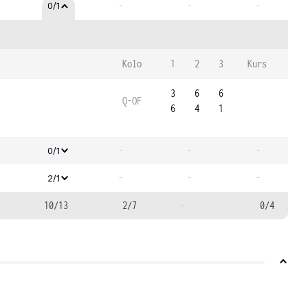
-
-
-
0/1
Kolo
1
2
3
Kurs
3
6
6
Q-OF
6
4
1
-
-
-
0/1
-
-
-
2/1
10/13
2/7
-
0/4