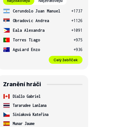
Nejziskovější
Nejztrátovější
Cerundolo Juan Manuel
+1737
Obradovic Andrea
+1126
Eala Alexandra
+1091
Torres Tiago
+975
Aguiard Enzo
+936
Celý žebříček
Zranění hráči
Diallo Gabriel
Tararudee Lanlana
Siniaková Kateřina
Munar Jaume