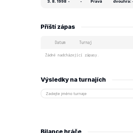
3. 8. 1998
-
-
Pravá
dvouhra: -
Příští zápas
Datum
Turnaj
Žádné nadcházející zápasy.
Výsledky na turnajích
Bilance hráče