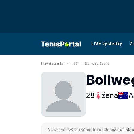
LIVE výsledky
Z
Hlavní stránka
Hráči
Bollweg Sasha
Bollwe
28
žena
A
Datum nar.:
Výška:
Váha:
Hraje rukou:
Aktuální/ne