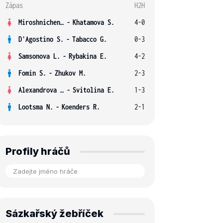
Zápas
H2H
Miroshnichenko V.
-
Khatamova S.
4-0
D'Agostino S.
-
Tabacco G.
0-3
Samsonova L.
-
Rybakina E.
4-2
Fomin S.
-
Zhukov M.
2-3
Alexandrova E.
-
Svitolina E.
1-3
Lootsma N.
-
Koenders R.
2-1
Profily hráčů
Sázkařský žebříček