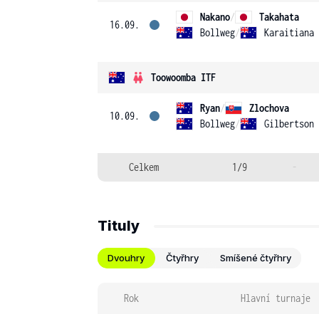
Nakano
/
Takahata
16.09.
Bollweg
/
Karaitiana
Toowoomba ITF
Ryan
/
Zlochova
10.09.
Bollweg
/
Gilbertson
Celkem
1/9
-
Tituly
Dvouhry
Čtyřhry
Smíšené čtyřhry
Rok
Hlavní turnaje