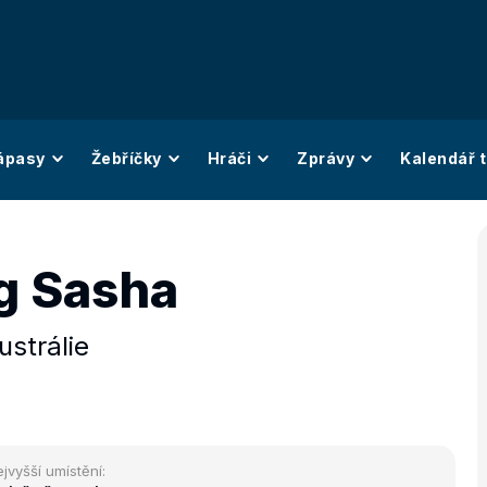
ápasy
Žebříčky
Hráči
Zprávy
Kalendář t
g Sasha
ustrálie
jvyšší umístění: