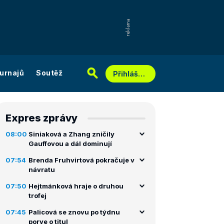
urnajů
Soutěž
Přihlášení
Expres zprávy
08:00
Siniaková a Zhang zničily
Gauffovou a dál dominují
07:54
Brenda Fruhvirtová pokračuje v
návratu
07:50
Hejtmánková hraje o druhou
trofej
07:45
Palicová se znovu po týdnu
porve o titul