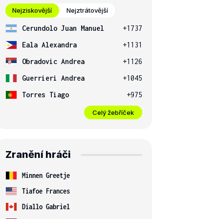
Nejziskovější
Nejztrátovější
Cerundolo Juan Manuel
+1737
Eala Alexandra
+1131
Obradovic Andrea
+1126
Guerrieri Andrea
+1045
Torres Tiago
+975
Celý žebříček
Zranění hráči
Minnen Greetje
Tiafoe Frances
Diallo Gabriel