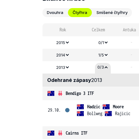
Dvouhra
Čtyřhra
Smíšené čtyřhry
Rok
Celkem
Antuka
-
2015
0/1
-
2014
1/5
-
0/3
2013
Odehrané zápasy
2013
Bendigo 3 ITF
Hadzic
/
Moore
29.10.
Bollweg
/
Rajicic
Cairns ITF