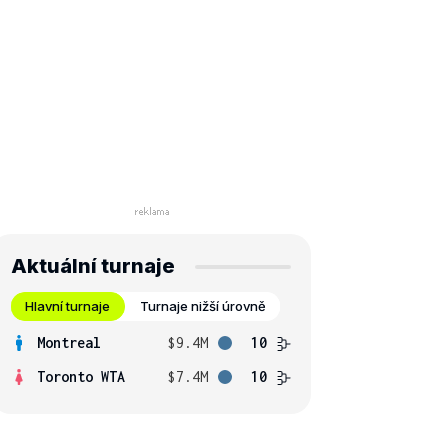
Aktuální turnaje
Hlavní turnaje
Turnaje nižší úrovně
Montreal
$9.4M
10
Toronto WTA
$7.4M
10