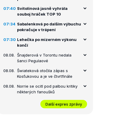
07:40
Svitolinová jasně vyhrála
souboj hráček TOP 10
07:34
Sabalenková po dalším výbuchu
pokračuje v trápení
07:30
Lehečka po mizerném výkonu
končí
08.08.
Šnajderová v Torontu nedala
šanci Pegulaové
08.08.
Šwiateková otočila zápas s
Kosťukovou a je ve čtvrtfinále
08.08.
Norrie se ocitl pod palbou kritiky
některých fanoušků
Další expres zprávy