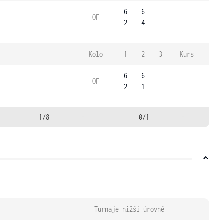
6
6
OF
2
4
Kolo
1
2
3
Kurs
6
6
OF
2
1
1/8
-
0/1
-
Turnaje nižší úrovně