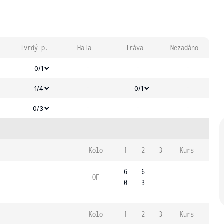
Tvrdý p.
Hala
Tráva
Nezadáno
-
-
-
0/1
-
-
1/4
0/1
-
-
-
0/3
Kolo
1
2
3
Kurs
6
6
OF
0
3
Kolo
1
2
3
Kurs