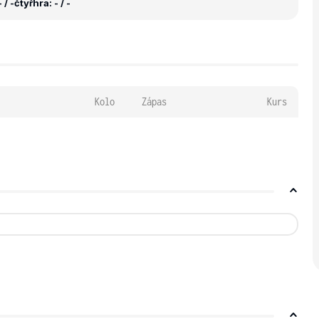
 / -
čtyřhra: - / -
Kolo
Zápas
Kurs