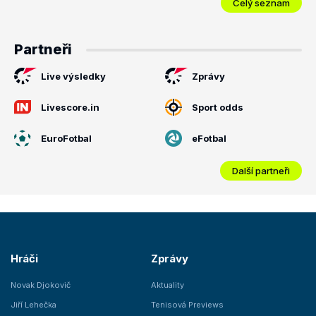
Celý seznam
Partneři
Live výsledky
Zprávy
Livescore.in
Sport odds
EuroFotbal
eFotbal
Další partneři
Hráči
Zprávy
Novak Djokovič
Aktuality
Jiří Lehečka
Tenisová Previews