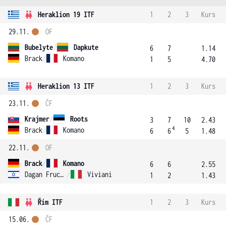
Heraklion 19 ITF
1
2
3
Kurs
29.11.
OF
Bubelyte
/
Dapkute
6
7
1.14
Brack
/
Komano
1
5
4.70
Heraklion 13 ITF
1
2
3
Kurs
23.11.
ČF
Krajmer
/
Roots
3
7
10
2.43
4
Brack
/
Komano
6
6
5
1.48
22.11.
OF
Brack
/
Komano
6
6
2.55
Dagan Fruchtman
/
Viviani
1
2
1.43
Řím ITF
1
2
3
Kurs
15.06.
ČF