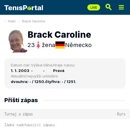
Hráči
Brack Caroline
Brack Caroline
23
žena
Německo
Datum nar.:
Výška:
Váha:
Hraje rukou:
1. 1. 2003
-
-
Pravá
Aktuální/nejvyšší umístění:
dvouhra: - / 1250.
čtyřhra: - / 1251.
Příští zápas
Turnaj a zápas
Kurs
Žádné nadcházející zápasy.