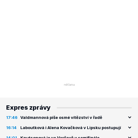
Expres zprávy
17:46
Valdmannová píše osmé vítězství v řadě
16:14
Laboutková i Alena Kovačková v Lipsku postupují
14:01
Knutsonová je ve Varšavě v semifinále