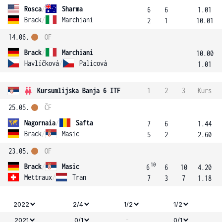
Rosca
/
Sharma
6
6
1.01
Brack
/
Marchiani
2
1
10.01
14.06.
OF
Brack
/
Marchiani
10.00
Havlíčková
/
Palicová
1.01
Kursumlijska Banja 6 ITF
1
2
3
Kurs
25.05.
ČF
Nagornaia
/
Safta
7
6
1.44
Brack
/
Masic
5
2
2.60
23.05.
OF
10
Brack
/
Masic
6
6
10
4.20
Mettraux
/
Tran
7
3
7
1.18
2022
2/4
1/2
1/2
-
2021
0/1
0/1