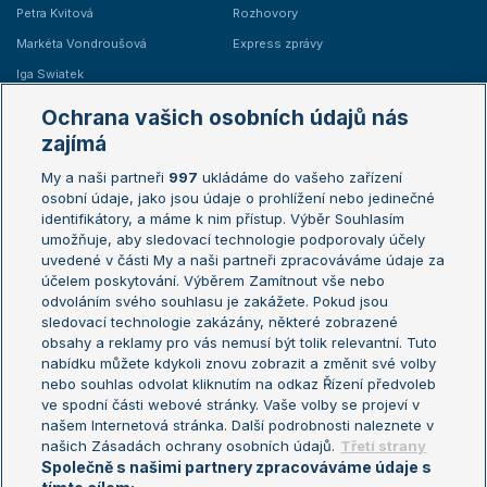
Petra Kvitová
Rozhovory
Markéta Vondroušová
Express zprávy
Iga Swiatek
Marie Bouzková
Ochrana vašich osobních údajů nás
Žebříčky
Kalendář turnajů
zajímá
My a naši partneři
997
ukládáme do vašeho zařízení
Žebříček ATP (muži)
Australian Open
osobní údaje, jako jsou údaje o prohlížení nebo jedinečné
Žebříček WTA (ženy)
French Open
identifikátory, a máme k nim přístup. Výběr Souhlasím
umožňuje, aby sledovací technologie podporovaly účely
Sázkařský žebříček
Wimbledon
uvedené v části My a naši partneři zpracováváme údaje za
US Open
účelem poskytování. Výběrem Zamítnout vše nebo
odvoláním svého souhlasu je zakážete. Pokud jsou
Turnaj mistrů
sledovací technologie zakázány, některé zobrazené
Turnaj mistryň
obsahy a reklamy pro vás nemusí být tolik relevantní. Tuto
Aktualní trendy
nabídku můžete kdykoli znovu zobrazit a změnit své volby
nebo souhlas odvolat kliknutím na odkaz Řízení předvoleb
ve spodní části webové stránky. Vaše volby se projeví v
Fotbalové přestupy
našem Internetová stránka. Další podrobnosti naleznete v
Livesport Daily
našich Zásadách ochrany osobních údajů.
Třetí strany
Společně s našimi partnery zpracováváme údaje s
LS Prague Open