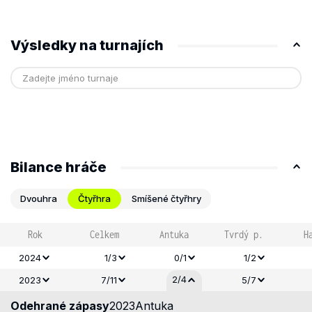
Výsledky na turnajích
Bilance hráče
Dvouhra
Čtyřhra
Smíšené čtyřhry
Rok
Celkem
Antuka
Tvrdý p.
H
2024
1/3
0/1
1/2
2/4
2023
7/11
5/7
Odehrané zápasy
2023
Antuka