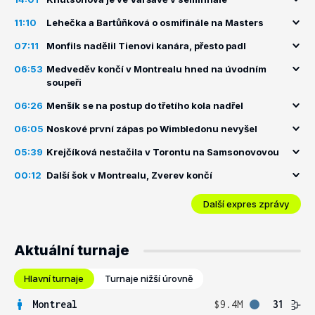
11:10
Lehečka a Bartůňková o osmifinále na Masters
07:11
Monfils nadělil Tienovi kanára, přesto padl
06:53
Medveděv končí v Montrealu hned na úvodním
soupeři
06:26
Menšík se na postup do třetího kola nadřel
06:05
Noskové první zápas po Wimbledonu nevyšel
05:39
Krejčíková nestačila v Torontu na Samsonovovou
00:12
Další šok v Montrealu, Zverev končí
Další expres zprávy
Aktuální turnaje
Hlavní turnaje
Turnaje nižší úrovně
Montreal
$9.4M
31