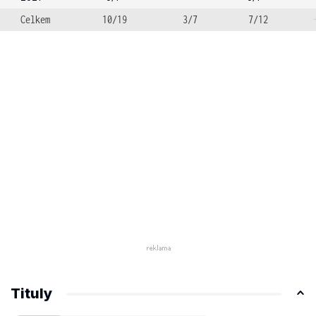
Celkem
10/19
3/7
7/12
Tituly