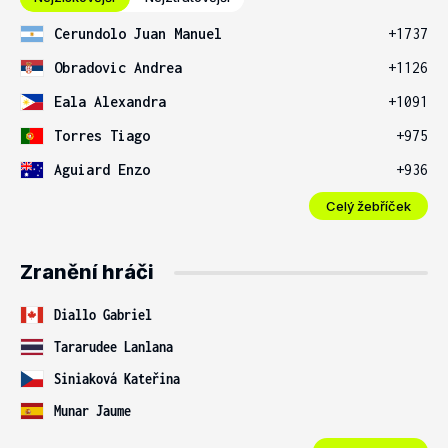
Cerundolo Juan Manuel
+1737
Obradovic Andrea
+1126
Eala Alexandra
+1091
Torres Tiago
+975
Aguiard Enzo
+936
Celý žebříček
Zranění hráči
Diallo Gabriel
Tararudee Lanlana
Siniaková Kateřina
Munar Jaume