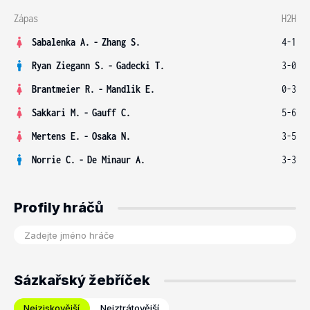
Zápas
H2H
Sabalenka A.
-
Zhang S.
4-1
Ryan Ziegann S.
-
Gadecki T.
3-0
Brantmeier R.
-
Mandlik E.
0-3
Sakkari M.
-
Gauff C.
5-6
Mertens E.
-
Osaka N.
3-5
Norrie C.
-
De Minaur A.
3-3
Profily hráčů
Sázkařský žebříček
Nejziskovější
Nejztrátovější